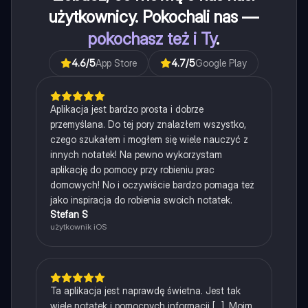
użytkownicy. Pokochali nas —
pokochasz też i Ty
.
4.6
/5
App Store
4.7
/5
Google Play
Aplikacja jest bardzo prosta i dobrze
przemyślana. Do tej pory znalazłem wszystko,
czego szukałem i mogłem się wiele nauczyć z
innych notatek! Na pewno wykorzystam
aplikację do pomocy przy robieniu prac
domowych! No i oczywiście bardzo pomaga też
jako inspiracja do robienia swoich notatek.
Stefan S
użytkownik iOS
Ta aplikacja jest naprawdę świetna. Jest tak
wiele notatek i pomocnych informacji [...]. Moim