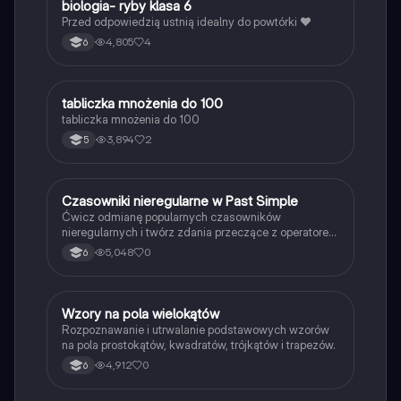
B
biologia- ryby klasa 6
Biologia
Przed odpowiedzią ustnią idealny do powtórki ❤️
4,805
4
6
T
tabliczka mnożenia do 100
Matematyka
tabliczka mnożenia do 100
3,894
2
5
C
Czasowniki nieregularne w Past Simple
Język angielski
Ćwicz odmianę popularnych czasowników
nieregularnych i twórz zdania przeczące z operatorem
didn't w czasie Past Simple.
5,048
0
6
W
Wzory na pola wielokątów
Matematyka
Rozpoznawanie i utrwalanie podstawowych wzorów
na pola prostokątów, kwadratów, trójkątów i trapezów.
4,912
0
6