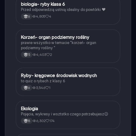
B
biologia- ryby klasa 6
Biologia
Przed odpowiedzią ustnią idealny do powtórki ❤️
4,805
4
6
K
Korzeń- organ podziemny rośliny
Biologia
prawie wszystko w temacie "korzeń- organ
podziemny rośliny "
4,403
2
5
R
Ryby- kręgowce środowisk wodnych
Biologia
to quiz o rybach z klasy 6
3,546
1
6
Ekologia
Biologia
Pojęcia, wykresy i wsztstko czego potrzebujesz😉
6,302
174
8