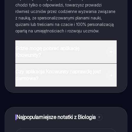
chodzi tylko o odpowiedzi, towarzysz prowadzi
również uczniów przez codzienne wyzwania związane
z nauką, ze spersonalizowanymi planami nauki,
quizami lub treściami na czacie i 100% personalizacją
opartą na umiejętnościach i rozwoju uczniów.
Gdzie mogę pobrać aplikację
Knowunity?
Aplikację możesz pobrać z Google Play i Apple Store.
Czy aplikacja Knowunity naprawdę jest
darmowa?
Tak, masz całkowicie darmowy dostęp do wszystkich
notatek w aplikacji, możesz w każdej chwili rozmawiać
z Ekspertami lub ich obserwować. Możesz użyć
punktów, aby odblokować pewne funkcje w aplikacji,
które również możesz otrzymać za darmo. Dodatkowo
Najpopularniejsze notatki z Biologia
9
oferujemy usługę Knowunity Premium, która pozwala
na odblokowanie większej liczby funkcji.