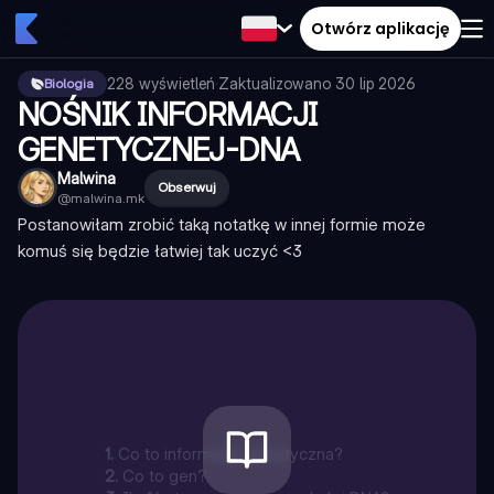
Otwórz aplikację
228
wyświetleń
·
Zaktualizowano
30 lip 2026
Biologia
NOŚNIK INFORMACJI
GENETYCZNEJ-DNA
Malwina
Obserwuj
@
malwina.mk
Postanowiłam zrobić taką notatkę w innej formie może
komuś się będzie łatwiej tak uczyć <3
1
.
Co to informacja genetyczna?
2
.
Co to gen?