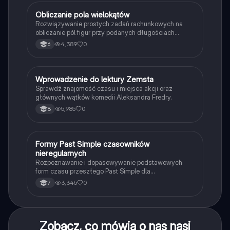
O
Obliczanie pola wielokątów
Matematyka
Rozwiązywanie prostych zadań rachunkowych na
obliczanie pól figur przy podanych długościach
boków i wysokości.
4,389
0
6
W
Wprowadzenie do lektury Zemsta
Język polski
Sprawdź znajomość czasu i miejsca akcji oraz
głównych wątków komedii Aleksandra Fredry.
5,985
0
8
F
Formy Past Simple czasowników
Język angielski
nieregularnych
Rozpoznawanie i dopasowywanie podstawowych
form czasu przeszłego Past Simple dla
najpopularniejszych czasowników nieregularnych.
3,345
0
7
Zobacz, co mówią o nas nasi