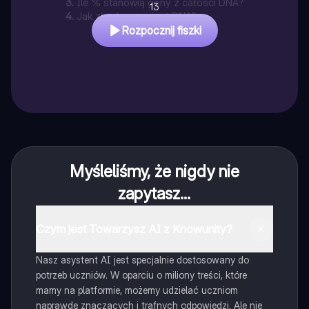
3
.
Ile % stanowią geny z całości DNA?
13
4
.
Jak zbudowany jest DNA?
Rozpocznij fiszki
Myśleliśmy, że nigdy nie
zapytasz...
Czym jest Towarzysz AI z Knowunity?
Nasz asystent AI jest specjalnie dostosowany do
potrzeb uczniów. W oparciu o miliony treści, które
mamy na platformie, możemy udzielać uczniom
naprawdę znaczących i trafnych odpowiedzi. Ale nie