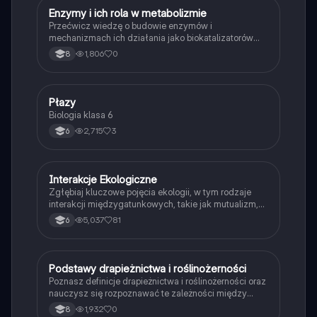
E
Enzymy i ich rola w metabolizmie
Biologia
Przećwicz wiedzę o budowie enzymów i
mechanizmach ich działania jako biokatalizatorów
przyspieszających reakcje.
1,806
0
8
P
Płazy
Biologia
Biologia klasa 6
2,715
3
6
Interakcje Ekologiczne
Biologia
Zgłębiaj kluczowe pojęcia ekologii, w tym rodzaje
interakcji międzygatunkowych, takie jak mutualizm,
komensalizm, drapieżnictwo i pasożytnictwo.
5,037
81
6
Dowiedz się o strukturze populacji, ekosystemach
oraz zależnościach pokarmowych. Idealne dla
studentów biologii i ekologii. Typ: podsumowanie.
P
Podstawy drapieżnictwa i roślinożerności
Biologia
Poznasz definicje drapieżnictwa i roślinożerności oraz
nauczysz się rozpoznawać te zależności między
organizmami w przyrodzie.
1,932
0
8