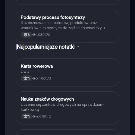
P
Podstawy procesu fotosyntezy
Biologia
Rozpoznawanie substratów, produktów oraz
warunków niezbędnych do zajścia fotosyntezy u
roślin.
1,086
0
8
Najpopularniejsze notatki
9
K
Karta rowerowa
Technika
UwU
5,406
3
5
N
Nauka znaków drogowych
Technika
Uczenie się zanków drogowych na sprawdzian-
kartkówkę
4,018
2
5