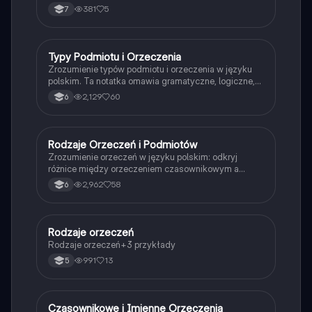
381
5
7
Typy Podmiotu i Orzeczenia
Język polski
Zrozumienie typów podmiotu i orzeczenia w języku
polskim. Ta notatka omawia gramatyczne, logiczne,
domyślne, szeregowe, zbiorowe i towarzyszące
2,129
60
6
rodzaje podmiotu oraz czasownikowe i imienne
rodzaje orzeczenia. Idealna dla uczniów
przygotowujących się do egzaminów z gramatyki.
Rodzaje Orzeczeń i Podmiotów
Język polski
Zrozumienie orzeczeń w języku polskim: odkryj
różnice między orzeczeniem czasownikowym a
imiennym oraz poznaj różne typy podmiotów. Materiał
2,962
58
6
zawiera kluczowe definicje, przykłady i zasady
dotyczące budowy zdań. Idealne dla uczniów
przygotowujących się do egzaminów z gramatyki.
Rodzaje orzeczeń
Język polski
Rodzaje orzeczeń+3 przykłady
991
13
5
Czasownikowe i Imienne Orzeczenia
Język polski