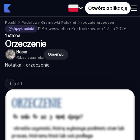
Otwórz aplikację
Polski
Podstawy Gramatyki Polskiej
rodzaje orzeczeń
1283
wyświetleń
·
Zaktualizowano
27 lip 2026
·
Język polski
1 strona
Orzeczenie
Basia
Obserwuj
@
basiaaaa_efxr
Notatka - orzeczenie
of
1
1