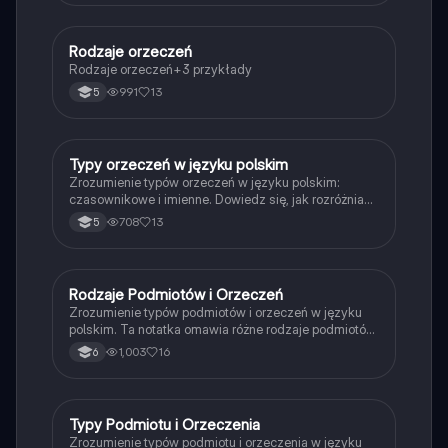
dotyczące budowy zdań. Idealne dla uczniów
przygotowujących się do egzaminów z gramatyki.
Rodzaje orzeczeń
Język polski
Rodzaje orzeczeń+3 przykłady
991
13
5
Typy orzeczeń w języku polskim
Język polski
Zrozumienie typów orzeczeń w języku polskim:
czasownikowe i imienne. Dowiedz się, jak rozróżniać
orzeczenia oraz ich zastosowanie w zdaniach.
708
13
5
Idealne dla uczniów przygotowujących się do
egzaminów z gramatyki. Typ: prezentacja.
Rodzaje Podmiotów i Orzeczeń
Język polski
Zrozumienie typów podmiotów i orzeczeń w języku
polskim. Ta notatka omawia różne rodzaje podmiotów
(gramatyczny, domyślny, logiczny, bezokolicznikowy,
1,003
16
6
szeregowy) oraz typy orzeczeń (czasownikowe,
imienne, zoowe). Idealna dla uczniów
przygotowujących się do sprawdzianów z gramatyki.
Typy Podmiotu i Orzeczenia
Język polski
Zrozumienie typów podmiotu i orzeczenia w języku