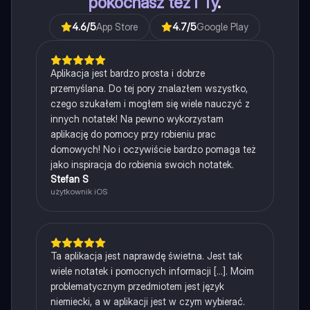
pokochasz też i Ty
.
4.6
/5
App Store
4.7
/5
Google Play
Aplikacja jest bardzo prosta i dobrze
przemyślana. Do tej pory znalazłem wszystko,
czego szukałem i mogłem się wiele nauczyć z
innych notatek! Na pewno wykorzystam
aplikację do pomocy przy robieniu prac
domowych! No i oczywiście bardzo pomaga też
jako inspiracja do robienia swoich notatek.
Stefan S
użytkownik iOS
Ta aplikacja jest naprawdę świetna. Jest tak
wiele notatek i pomocnych informacji [...]. Moim
problematycznym przedmiotem jest język
niemiecki, a w aplikacji jest w czym wybierać.