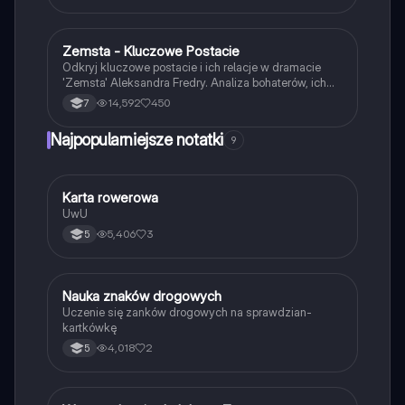
Zemsta - Kluczowe Postacie
Język polski
Odkryj kluczowe postacie i ich relacje w dramacie
'Zemsta' Aleksandra Fredry. Analiza bohaterów, ich
cech oraz kontekstu historycznego akcji. Idealne dla
14,592
450
7
uczniów przygotowujących się do lekcji lub
egzaminów. Gatunek: komedia, epoka: romantyzm.
Najpopularniejsze notatki
9
K
Karta rowerowa
Technika
UwU
5,406
3
5
N
Nauka znaków drogowych
Technika
Uczenie się zanków drogowych na sprawdzian-
kartkówkę
4,018
2
5