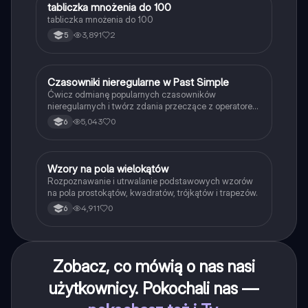
T
tabliczka mnożenia do 100
Matematyka
tabliczka mnożenia do 100
3,891
2
5
C
Czasowniki nieregularne w Past Simple
Język angielski
Ćwicz odmianę popularnych czasowników
nieregularnych i twórz zdania przeczące z operatorem
didn't w czasie Past Simple.
5,043
0
6
W
Wzory na pola wielokątów
Matematyka
Rozpoznawanie i utrwalanie podstawowych wzorów
na pola prostokątów, kwadratów, trójkątów i trapezów.
4,911
0
6
Zobacz, co mówią o nas nasi
użytkownicy. Pokochali nas —