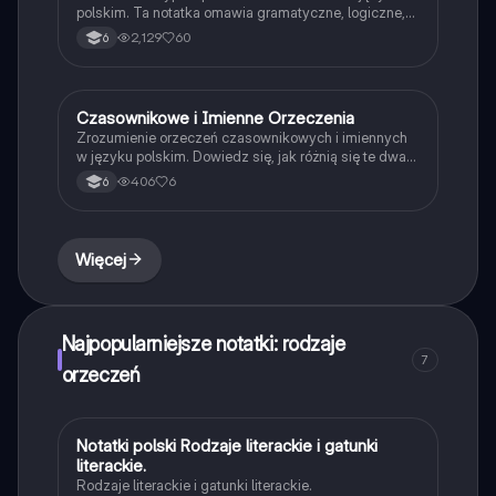
polskim. Ta notatka omawia gramatyczne, logiczne,
domyślne, szeregowe, zbiorowe i towarzyszące
2,129
60
6
rodzaje podmiotu oraz czasownikowe i imienne
rodzaje orzeczenia. Idealna dla uczniów
przygotowujących się do egzaminów z gramatyki.
Czasownikowe i Imienne Orzeczenia
Język polski
Zrozumienie orzeczeń czasownikowych i imiennych
w języku polskim. Dowiedz się, jak różnią się te dwa
typy orzeczeń, ich struktura oraz przykłady użycia.
406
6
6
Idealne dla uczniów przygotowujących się do
egzaminów z gramatyki. Typ: podsumowanie.
Więcej
Najpopularniejsze notatki: rodzaje
7
orzeczeń
Notatki polski Rodzaje literackie i gatunki
Język polski
literackie.
Rodzaje literackie i gatunki literackie.