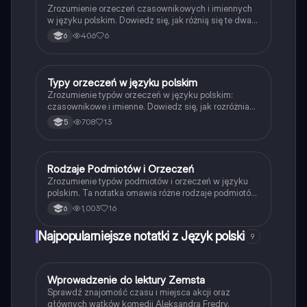
Zrozumienie orzeczeń czasownikowych i imiennych
w języku polskim. Dowiedz się, jak różnią się te dwa
typy orzeczeń, ich struktura oraz przykłady użycia.
406
6
6
Idealne dla uczniów przygotowujących się do
egzaminów z gramatyki. Typ: podsumowanie.
Typy orzeczeń w języku polskim
Język polski
Zrozumienie typów orzeczeń w języku polskim:
czasownikowe i imienne. Dowiedz się, jak rozróżniać
orzeczenia oraz ich zastosowanie w zdaniach.
708
13
5
Idealne dla uczniów przygotowujących się do
egzaminów z gramatyki. Typ: prezentacja.
Rodzaje Podmiotów i Orzeczeń
Język polski
Zrozumienie typów podmiotów i orzeczeń w języku
polskim. Ta notatka omawia różne rodzaje podmiotów
(gramatyczny, domyślny, logiczny, bezokolicznikowy,
1,003
16
6
szeregowy) oraz typy orzeczeń (czasownikowe,
imienne, zoowe). Idealna dla uczniów
Najpopularniejsze notatki z Język polski
9
przygotowujących się do sprawdzianów z gramatyki.
W
Wprowadzenie do lektury Zemsta
Język polski
Sprawdź znajomość czasu i miejsca akcji oraz
głównych wątków komedii Aleksandra Fredry.