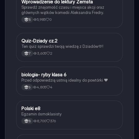
W
Wprowadzenie do lektury Zemsta
Język polski
Sprawdź znajomość czasu i miejsca akcji oraz
głównych wątków komedii Aleksandra Fredry.
5,985
0
8
Q
Quiz-Dziady cz.2
Język polski
Ten quiz sprawdzi twoją wiedzę z Dziadów🫶!
3,605
2
7
B
biologia- ryby klasa 6
Biologia
Przed odpowiedzią ustnią idealny do powtórki ❤️
4,805
4
6
Polski e8
Język polski
Egzamin ósmoklasisty
8,700
376
8