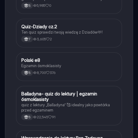
5,985
0
8
Q
Quiz-Dziady cz.2
Język polski
Ten quiz sprawdzi twoją wiedzę z Dziadów🫶!
3,605
2
7
Polski e8
Język polski
Egzamin ósmoklasisty
8,700
376
8
B
Balladyna- quiz do lektury | egzamin
Język polski
ósmoklasisty
quiz z lektury „Balladyna” 🥰 idealny jako powtórka
przed egzaminem
22,545
91
8
Język polski