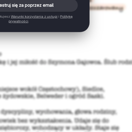
estruj się za poprzez email
ptujesz
Warunki korzystania z usługi
i
Politykę
prywatności
.