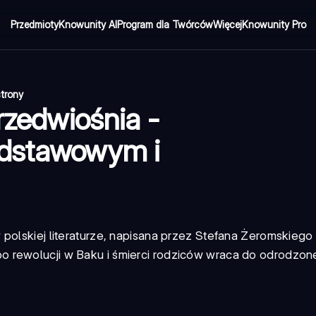
Przedmioty
Knowunity AI
Program dla Twórców
Więcej
Knowunity Pro
strony
rzedwiośnia -
odstawowym i
 polskiej literaturze, napisana przez Stefana Żeromskiego
 rewolucji w Baku i śmierci rodziców wraca do odrodzonej