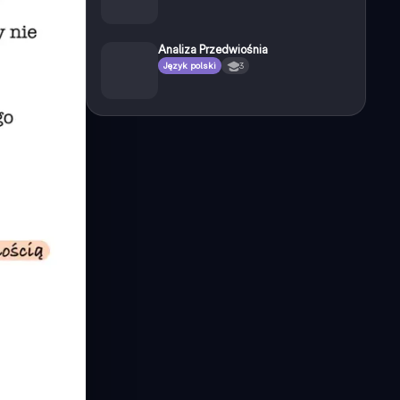
Analiza Przedwiośnia
Język polski
3