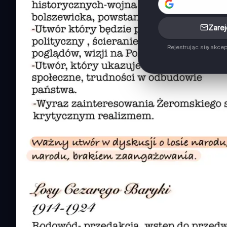
Zarej
Rejestrując się akce