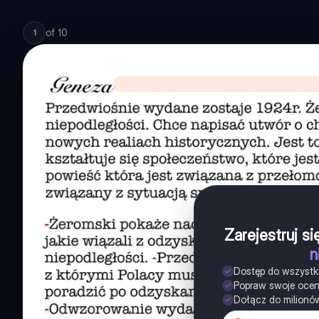
of
10
1
Zarejestruj s
n
Dostęp do wszystk
Popraw swoje oce
Dołącz do milionó