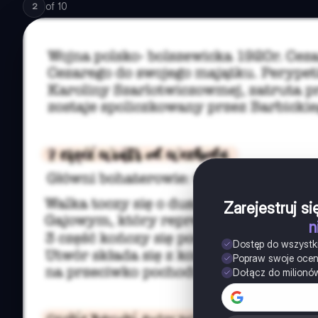
of
10
2
Zarejestruj s
n
Dostęp do wszystk
Popraw swoje oce
Dołącz do milionó