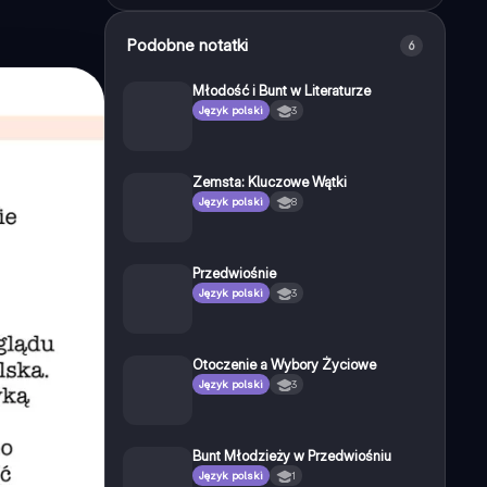
Podobne notatki
6
Młodość i Bunt w Literaturze
Język polski
3
Zemsta: Kluczowe Wątki
Język polski
8
Przedwiośnie
Język polski
3
Otoczenie a Wybory Życiowe
Język polski
3
Bunt Młodzieży w Przedwiośniu
Język polski
1