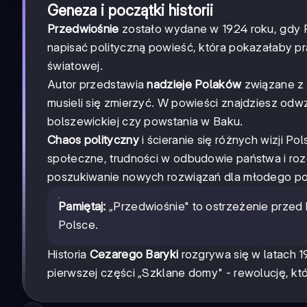
Geneza i początki historii
Przedwiośnie
zostało wydane w 1924 roku, gdy P
napisać polityczną powieść, która pokazałaby p
światowej.
Autor przedstawia
nadzieje Polaków
związane z 
musieli się zmierzyć. W powieści znajdziesz od
bolszewickiej czy powstania w Baku.
Chaos polityczny
i ścieranie się różnych wizji P
społeczne, trudności w odbudowie państwa i roz
poszukiwanie nowych rozwiązań dla młodego po
Pamiętaj:
„Przedwiośnie" to ostrzeżenie przed
Polsce.
Historia
Cezarego Baryki
rozgrywa się w latach 
pierwszej części „Szklane domy" - rewolucję, któ