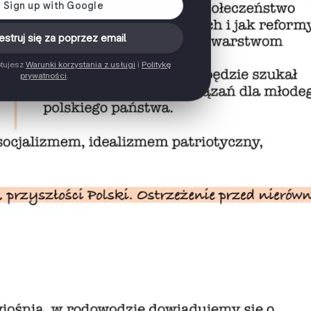
estruj się za poprzez email
ptujesz
Warunki korzystania z usługi
i
Politykę
prywatności
.