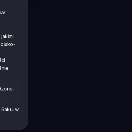
iał
jakimi
polsko-
ści
śnie
dzonej
 Baku, w