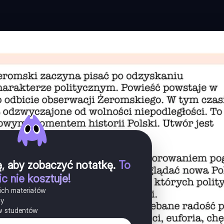
ię, aby zobaczyć notatkę
.
To
ic nie kosztuje!
ich materiałów
ny
w studentów