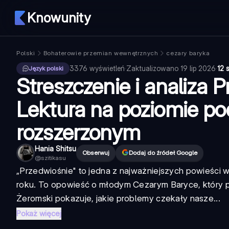
Knowunity
Polski
Bohaterowie przemian wewnętrznych
cezary baryka
3376
wyświetleń
·
Zaktualizowano
19 lip 2026
·
12 
Język polski
Streszczenie i analiza P
Lektura na poziomie p
rozszerzonym
Hania Shitsu
Obserwuj
Dodaj do źródeł Google
@
szitikasu
„Przedwiośnie" to jedna z najważniejszych powieści w
roku. To opowieść o młodym Cezarym Baryce, który po
Żeromski pokazuje, jakie problemy czekały nasze...
Pokaż więcej