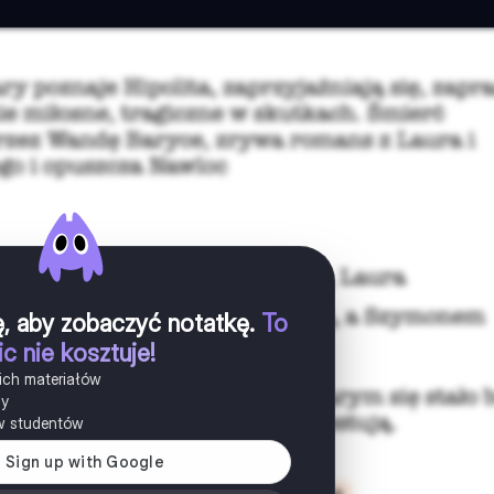
ię, aby zobaczyć notatkę
.
To
ic nie kosztuje!
ich materiałów
ny
w studentów