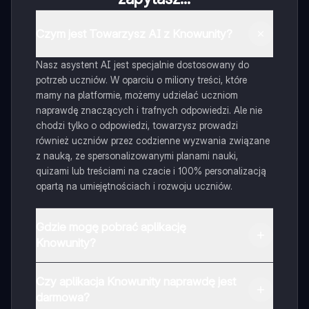
Czym jest Towarzysz AI z Knowunity?
Nasz asystent AI jest specjalnie dostosowany do
potrzeb uczniów. W oparciu o miliony treści, które
mamy na platformie, możemy udzielać uczniom
naprawdę znaczących i trafnych odpowiedzi. Ale nie
chodzi tylko o odpowiedzi, towarzysz prowadzi
również uczniów przez codzienne wyzwania związane
z nauką, ze spersonalizowanymi planami nauki,
quizami lub treściami na czacie i 100% personalizacją
opartą na umiejętnościach i rozwoju uczniów.
Gdzie mogę pobrać aplikację
Knowunity?
Aplikację możesz pobrać z Google Play i Apple Store.
Czy aplikacja Knowunity naprawdę jest
darmowa?