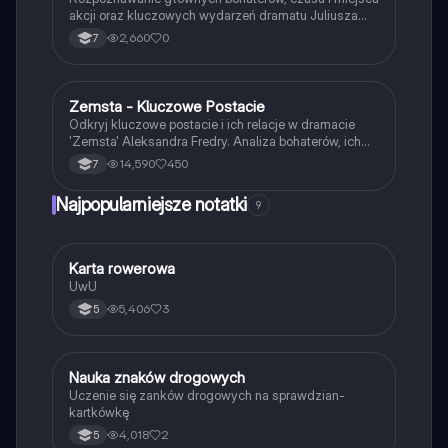
akcji oraz kluczowych wydarzeń dramatu Juliusza
Słowackiego.
2,660
0
7
Zemsta - Kluczowe Postacie
Język polski
Odkryj kluczowe postacie i ich relacje w dramacie
'Zemsta' Aleksandra Fredry. Analiza bohaterów, ich
cech oraz kontekstu historycznego akcji. Idealne dla
14,590
450
7
uczniów przygotowujących się do lekcji lub
egzaminów. Gatunek: komedia, epoka: romantyzm.
Najpopularniejsze notatki
9
K
Karta rowerowa
Technika
UwU
5,406
3
5
N
Nauka znaków drogowych
Technika
Uczenie się zanków drogowych na sprawdzian-
kartkówkę
4,018
2
5