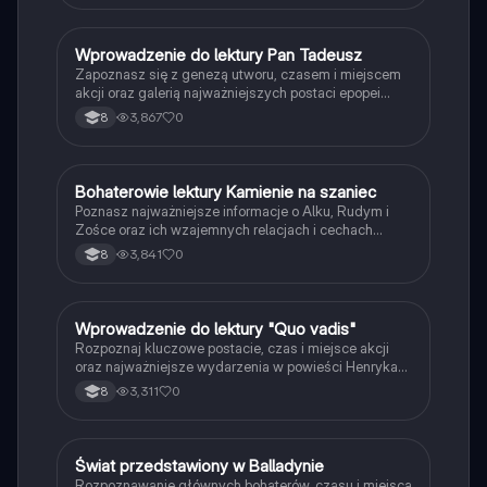
W
Wprowadzenie do lektury Pan Tadeusz
Język polski
Zapoznasz się z genezą utworu, czasem i miejscem
akcji oraz galerią najważniejszych postaci epopei
Adama Mickiewicza.
3,867
0
8
B
Bohaterowie lektury Kamienie na szaniec
Język polski
Poznasz najważniejsze informacje o Alku, Rudym i
Zośce oraz ich wzajemnych relacjach i cechach
charakteru.
3,841
0
8
W
Wprowadzenie do lektury "Quo vadis"
Język polski
Rozpoznaj kluczowe postacie, czas i miejsce akcji
oraz najważniejsze wydarzenia w powieści Henryka
Sienkiewicza.
3,311
0
8
Ś
Świat przedstawiony w Balladynie
Język polski
Rozpoznawanie głównych bohaterów, czasu i miejsca