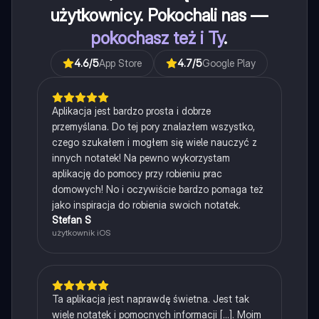
użytkownicy. Pokochali nas —
pokochasz też i Ty
.
4.6
/5
App Store
4.7
/5
Google Play
Aplikacja jest bardzo prosta i dobrze
przemyślana. Do tej pory znalazłem wszystko,
czego szukałem i mogłem się wiele nauczyć z
innych notatek! Na pewno wykorzystam
aplikację do pomocy przy robieniu prac
domowych! No i oczywiście bardzo pomaga też
jako inspiracja do robienia swoich notatek.
Stefan S
użytkownik iOS
Ta aplikacja jest naprawdę świetna. Jest tak
wiele notatek i pomocnych informacji [...]. Moim