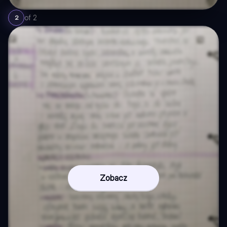
of
2
2
Zobacz