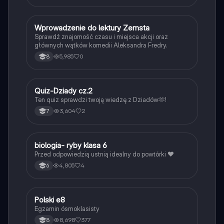
W
Wprowadzenie do lektury Zemsta
Język polski
Sprawdź znajomość czasu i miejsca akcji oraz
głównych wątków komedii Aleksandra Fredry.
5,985
0
8
Q
Quiz-Dziady cz.2
Język polski
Ten quiz sprawdzi twoją wiedzę z Dziadów🫶!
3,604
2
7
B
biologia- ryby klasa 6
Biologia
Przed odpowiedzią ustnią idealny do powtórki ❤️
4,805
4
6
Polski e8
Język polski
Egzamin ósmoklasisty
8,698
377
8