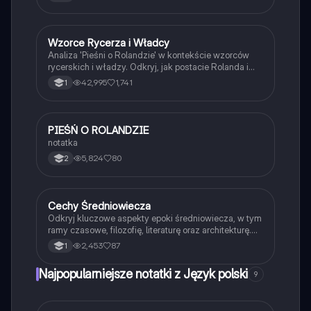
antyk, średniowiecze, renesans, barok, oświecenie,
romantyzm, pozytywizm, Młodą Polskę oraz
dwudziestolecie międzywojenne.
Wzorce Rycerza i Władcy
Język polski
Analiza 'Pieśni o Rolandzie' w kontekście wzorców
rycerskich i władzy. Odkryj, jak postacie Rolanda i
Karola Wielkiego ilustrują ideały honoru,
42,995
1,741
1
sprawiedliwości oraz sztuki umierania (ars moriendi)
w średniowiecznej literaturze. Zawiera kluczowe
informacje o moralizatorskich przesłaniach utworu
oraz jego znaczeniu w kontekście chrześcijaństwa.
PIEŚŃ O ROLANDZIE
Język polski
notatka
5,824
80
2
Cechy Średniowiecza
Język polski
Odkryj kluczowe aspekty epoki średniowiecza, w tym
ramy czasowe, filozofię, literaturę oraz architekturę.
Zrozum, jak te elementy kształtowały kulturę Europy i
2,453
87
1
Polski. Materiał obejmuje m.in. styl gotycki,
teocentryzm, dualizm oraz popularne motywy
Najpopularniejsze notatki z Język polski
9
literackie. Idealne dla uczniów i studentów historii.
Typ: podsumowanie.