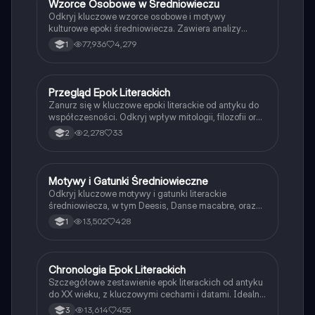
Wzorce Osobowe w Średniowieczu
Język polski
Odkryj kluczowe wzorce osobowe i motywy
kulturowe epoki średniowiecza. Zawiera analizy
postaci takich jak Święty Asceza, Rycerz, Władca
77,936
4,279
1
oraz Dama Serca. Poznaj teocentryzm, dualizm,
uniwersalizm i feudalizm, a także charakterystyczne
style architektoniczne i literackie. Idealne dla
studentów historii i kultury średniowiecznej.
Przegląd Epok Literackich
Język polski
Zanurz się w kluczowe epoki literackie od antyku do
współczesności. Odkryj wpływ mitologii, filozofii oraz
głównych twórców, takich jak Jan Kochanowski,
2,278
33
2
Adam Mickiewicz i Henryk Sienkiewicz. Idealne dla
studentów literatury i historii kultury. Typ:
podsumowanie.
Motywy i Gatunki Średniowieczne
Język polski
Odkryj kluczowe motywy i gatunki literackie
średniowiecza, w tym Deesis, Danse macabre, oraz
epos rycerski. Zrozum filozofie, wzorce osobowe i
13,502
428
1
cechy literatury tej epoki. Idealne dla uczniów
przygotowujących się do matury. Źródła: nowa era,
Wikipedia, wiedza własna.
Chronologia Epok Literackich
Język polski
Szczegółowe zestawienie epok literackich od antyku
do XX wieku, z kluczowymi cechami i datami. Idealne
do nauki przed maturą z języka polskiego. Obejmuje
13,614
455
3