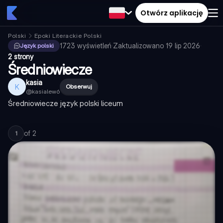
Otwórz aplikację
Polski
Epoki Literackie Polski
1723
wyświetleń
·
Zaktualizowano
19 lip 2026
·
Język polski
2 strony
Średniowiecze
kasia
K
Obserwuj
@
kasialew6
Średniowiecze język polski liceum
of
2
1