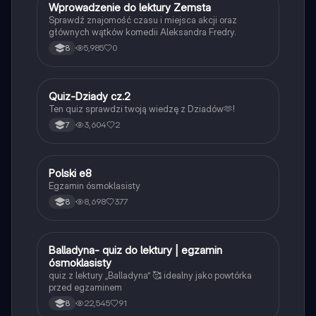
W
Wprowadzenie do lektury Zemsta
Język polski
Sprawdź znajomość czasu i miejsca akcji oraz
głównych wątków komedii Aleksandra Fredry.
5,985
0
8
Q
Quiz-Dziady cz.2
Język polski
Ten quiz sprawdzi twoją wiedzę z Dziadów🫶!
3,604
2
7
Polski e8
Język polski
Egzamin ósmoklasisty
8,698
377
8
B
Balladyna- quiz do lektury | egzamin
Język polski
ósmoklasisty
quiz z lektury „Balladyna” 🥰 idealny jako powtórka
przed egzaminem
22,545
91
8