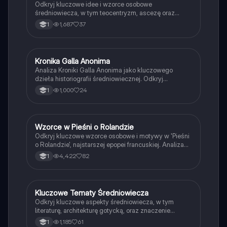
Odkryj kluczowe idee i wzorce osobowe
średniowiecza, w tym teocentryzm, ascezę oraz
postacie takie jak św. Franciszek. Zawiera przegląd
1,687
37
1
lektur, dat historycznych oraz kontekst kulturowy
epoki. Idealne dla uczniów przygotowujących się do
egzaminów z historii i literatury.
Kronika Galla Anonima
Język polski
Analiza Kroniki Galla Anonima jako kluczowego
dzieła historiografii średniowiecznej. Odkryj
znaczenie tego dokumentu dla polskiej tożsamości
1,000
24
1
narodowej oraz rolę tajemniczego autora w
kontekście historycznym. Materiał zawiera
omówienie funkcji kronik, roczników i gest, a także
wpływ Galla Anonima na historiografię. Typ: analiza.
Wzorce w Pieśni o Rolandzie
Język polski
Odkryj kluczowe wzorce osobowe i motywy w 'Pieśni
o Rolandzie', najstarszej epopei francuskiej. Analiza
bohaterów, ich cech rycerskich oraz koncepcji ars
4,422
82
1
moriendi. Zawiera streszczenie, omówienie budowy i
gatunku utworu. Idealne dla studentów literatury
średniowiecznej.
Kluczowe Tematy Średniowiecza
Język polski
Odkryj kluczowe aspekty średniowiecza, w tym
literaturę, architekturę gotycką, oraz znaczenie
postaci takich jak Matka Boska w 'Lament
1,185
61
1