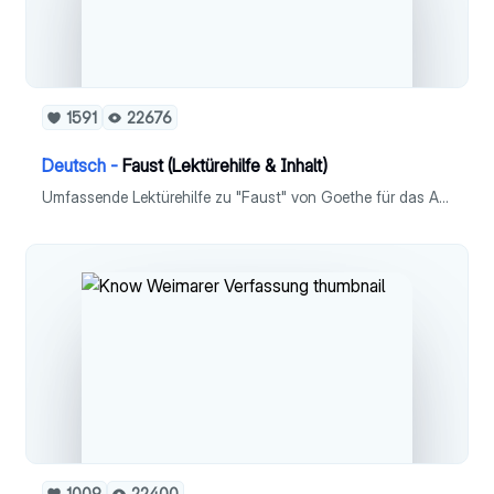
1591
22676
Deutsch -
Faust (Lektürehilfe & Inhalt)
Umfassende Lektürehilfe zu "Faust" von Goethe für das Abitur - Kurzzusammenfassung - Figuren - Inhalt (jede Szene) - Fausts Entwicklung - Vergleich: Faust & Gretchen - Entgrenzungsversuche - Interpretation - Form - Sprache & Stil - Gattung & Epoche
1009
22400