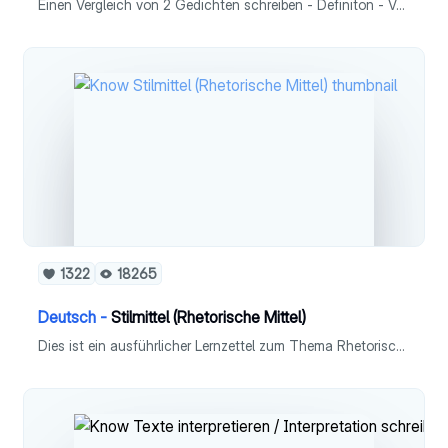
Einen Vergleich von 2 Gedichten schreiben - Definiton - Vorbereitung - Äußere Form von Gedichten (Reimschema, Metrum) - 3 Möglichkeiten des Aufbaus - Jeder einzelne Schritt: Einstieg, Inhalt, Analyse, Interpretation, Vergleich und Schluss - Checkliste
1322
18265
Deutsch -
Stilmittel (Rhetorische Mittel)
Dies ist ein ausführlicher Lernzettel zum Thema Rhetorische Stilmittel in Fach Deutsch (Leistungskurs). Die meisten Stilmittel können auch für das Fach Latein verwendet werden.