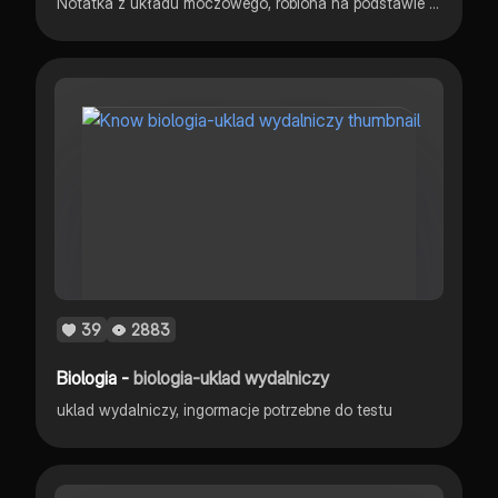
Notatka z układu moczowego, robiona na podstawie sprawdzianów z nowej ery i podręcznika (nowa era "biologia na czasie 2")
39
2883
Biologia -
biologia-uklad wydalniczy
uklad wydalniczy, ingormacje potrzebne do testu