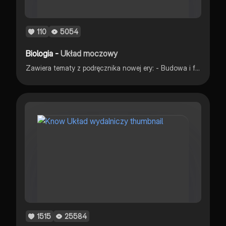
110
5054
Biologia -
Układ moczowy
Zawiera tematy z podręcznika nowej ery: - Budowa i funkcjonowanie układu moczowego - Choroby układu moczowego Zawiera zdjęcia z internetu https://images.app.goo.gl/koDcMKVj6vX8TGUF8 https://images.app.goo.gl/ZSYjarxXUixiJvvq9
1515
25584