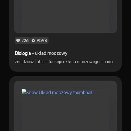
226
9598
Biologia -
układ moczowy
znajdziesz tutaj: - funkcje układu moczowego - budowę układu moczowego - sposoby wydalania - cykl mocznikowy - budowa nerki - powstawanie moczu - choroby układu moczowego