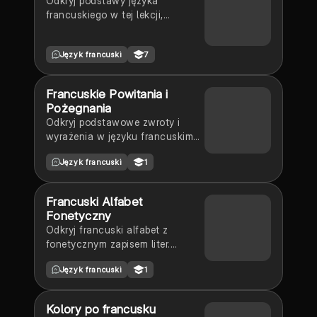
Odkryj podstawy języka
francuskiego w tej lekcji,
obejmującej liczby od 0 do 20,
alfabet oraz podstawowe zwroty.
Język francuski
7
Idealne dla początkujących
uczniów, którzy chcą szybko
przyswoić kluczowe elementy
Francuskie Powitania i
francuskiego słownictwa.
Pożegnania
Odkryj podstawowe zwroty i
wyrażenia w języku francuskim
dotyczące powitań i pożegnań.
Język francuski
1
Naucz się, jak się przedstawiać,
pytać o samopoczucie oraz
odpowiadać na te pytania.
Francuski Alfabet
Idealne dla początkujących
Fonetyczny
uczniów francuskiego. Typ:
Odkryj francuski alfabet z
prezentacja.
fonetycznym zapisem liter.
Idealne dla uczniów uczących
Język francuski
1
się języka francuskiego. Zawiera
szczegółowy opis każdej litery
oraz jej wymowy.
Kolory po francusku