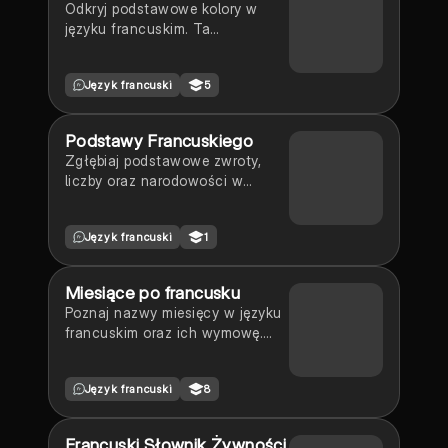
Odkryj podstawowe kolory w
języku francuskim. Ta
prezentacja zawiera listę
kolorów, takich jak niebieski,
Język francuski
5
pomarańczowy, żółty i wiele
innych, wraz z ich
tłumaczeniami na język polski.
Podstawy Francuskiego
Idealne dla uczniów uczących
Zgłębiaj podstawowe zwroty,
się francuskiego.
liczby oraz narodowości w
języku francuskim. Ten materiał
obejmuje powitania, pytania o
Język francuski
1
wiek, oraz zasady dotyczące
rodzajów gramatycznych.
Idealne dla uczniów LO, którzy
Miesiące po francusku
chcą szybko przyswoić kluczowe
Poznaj nazwy miesięcy w języku
słownictwo i zwroty. Typ:
francuskim oraz ich wymowę.
streszczenie.
Zawiera praktyczne przykłady
użycia, w tym jak mówić o dacie
Język francuski
8
urodzin. Idealne dla uczniów
uczących się francuskiego. Typ:
podsumowanie.
Francuski Słownik Żywności