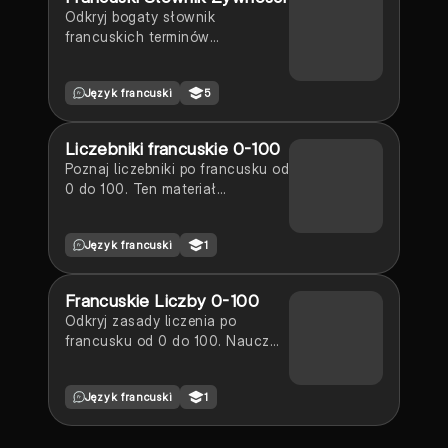
Odkryj bogaty słownik
francuskich terminów
kulinarnych, obejmujący
warzywa, owoce, mięsa i
Język francuski
5
potrawy. Idealne dla uczniów
uczących się francuskiego
słownictwa związanego z
Liczebniki francuskie 0-100
jedzeniem. Zawiera kluczowe
Poznaj liczebniki po francusku od
pojęcia dotyczące francuskiej
0 do 100. Ten materiał
kuchni oraz różnorodnych
edukacyjny zawiera pełną listę
składników. Typ: słownik.
liczebników, ich wymowę oraz
Język francuski
1
przykłady użycia. Idealny dla
uczniów uczących się języka
francuskiego. Typ: prezentacja.
Francuskie Liczby 0-100
Odkryj zasady liczenia po
francusku od 0 do 100. Naucz
się, jak poprawnie zapisywać i
wymawiać liczby, w tym wyjątki i
Język francuski
1
zasady dotyczące liczb
złożonych. Idealne dla uczniów
uczących się francuskiego. Typ: