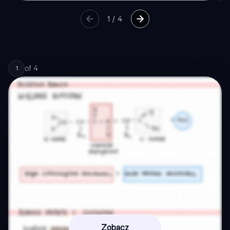
1
/
4
of
4
1
Zobacz