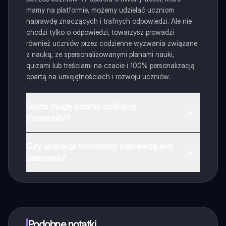
mamy na platformie, możemy udzielać uczniom
naprawdę znaczących i trafnych odpowiedzi. Ale nie
chodzi tylko o odpowiedzi, towarzysz prowadzi
również uczniów przez codzienne wyzwania związane
z nauką, ze spersonalizowanymi planami nauki,
quizami lub treściami na czacie i 100% personalizacją
opartą na umiejętnościach i rozwoju uczniów.
Gdzie mogę pobrać aplikację
Knowunity?
Aplikację możesz pobrać z Google Play i Apple Store.
Czy aplikacja Knowunity naprawdę jest
darmowa?
Tak, masz całkowicie darmowy dostęp do wszystkich
notatek w aplikacji, możesz w każdej chwili rozmawiać
z Ekspertami lub ich obserwować. Możesz użyć
punktów, aby odblokować pewne funkcje w aplikacji,
które również możesz otrzymać za darmo. Dodatkowo
Podobne notatki