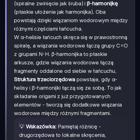
(spiralne zwinięcie jak śruba) i
β-harmonijkę
(płaskie ułożenie jak harmonijka). Oba
powstają dzięki wiązaniom wodorowym między
różnymi częściami łańcucha.
W α-helisie łańcuch skręca się w prawostronną
spiralę, a wiązania wodorowe łączą grupy C=O
z grupami N-H. β-harmonijka to płaskie
arkusze, gdzie wiązania wodorowe łączą
fragmenty oddalone od siebie w łańcuchu.
Struktura trzeciorzędowa
powstaje, gdy α-
helisy i β-harmonijki łączą się ze sobą. To jak
składanie origami z już przygotowanych
elementów - tworzą się dodatkowe wiązania
wodorowe między różnymi fragmentami.
💡
Wskazówka:
Pamiętaj różnicę -
drugorzędowa to lokalne skręcenia,