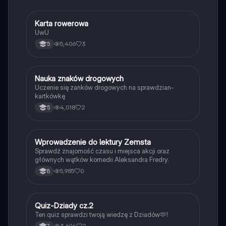
K
Karta rowerowa
Technika
UwU
5,406
3
5
N
Nauka znaków drogowych
Technika
Uczenie się zanków drogowych na sprawdzian-
kartkówkę
4,018
2
5
W
Wprowadzenie do lektury Zemsta
Język polski
Sprawdź znajomość czasu i miejsca akcji oraz
głównych wątków komedii Aleksandra Fredry.
5,985
0
8
Q
Quiz-Dziady cz.2
Język polski
Ten quiz sprawdzi twoją wiedzę z Dziadów🫶!
3,604
2
7