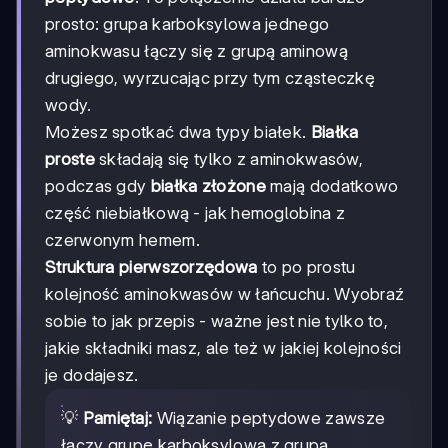
prosto: grupa karboksylowa jednego
aminokwasu łączy się z grupą aminową
drugiego, wyrzucając przy tym cząsteczkę
wody.
Możesz spotkać dwa typy białek.
Białka
proste
składają się tylko z aminokwasów,
podczas gdy
białka złożone
mają dodatkowo
część niebiałkową - jak hemoglobina z
czerwonym hemem.
Struktura pierwszorzędowa
to po prostu
kolejność aminokwasów w łańcuchu. Wyobraź
sobie to jak przepis - ważne jest nie tylko to,
jakie składniki masz, ale też w jakiej kolejności
je dodajesz.
💡
Pamiętaj:
Wiązanie peptydowe zawsze
łączy grupę karboksylową z grupą