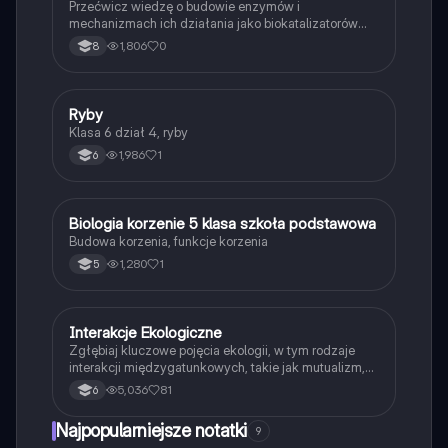
Przećwicz wiedzę o budowie enzymów i
mechanizmach ich działania jako biokatalizatorów
przyspieszających reakcje.
1,806
0
8
R
Ryby
Biologia
Klasa 6 dział 4, ryby
1,986
1
6
B
Biologia korzenie 5 klasa szkoła podstawowa
Biologia
Budowa korzenia, funkcje korzenia
1,280
1
5
Interakcje Ekologiczne
Biologia
Zgłębiaj kluczowe pojęcia ekologii, w tym rodzaje
interakcji międzygatunkowych, takie jak mutualizm,
komensalizm, drapieżnictwo i pasożytnictwo.
5,036
81
6
Dowiedz się o strukturze populacji, ekosystemach
oraz zależnościach pokarmowych. Idealne dla
Najpopularniejsze notatki
9
studentów biologii i ekologii. Typ: podsumowanie.