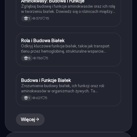
Aminokwasy: Budowa i Funkcje
Biologia
Zgłębiaj budowę i funkcje aminokwasów oraz ich rolę
w tworzeniu białek. Dowiedz się o różnicach między
peptydami a białkami, ogólnym wzorze
370
15
1
aminokwasów oraz klasyfikacji aminokwasów.
Idealne dla studentów biologii i chemii. Typ:
Podsumowanie.
Rola i Budowa Białek
Biologia
Odkryj kluczowe funkcje białek, takie jak transport
tlenu przez hemoglobinę, strukturalne wsparcie
keratyny oraz enzymatyczną rolę pepsyny. Dowiedz
786
5
8
się, jak aminokwasy tworzą białka i jakie mają
znaczenie w organizmie. Materiał obejmuje budowę,
podział oraz funkcje białek.
Budowa i Funkcje Białek
Biologia
Zrozumienie budowy białek, ich funkcji oraz roli
aminokwasów w organizmach żywych. Ta
prezentacja omawia podstawowe jednostki białek, ich
621
5
1
klasyfikację oraz różnorodne funkcje, takie jak
enzymatyczna, transportowa i strukturalna. Idealna
dla studentów biologii, którzy chcą zgłębić temat
białek jako kluczowych makromolekuł.
Więcej