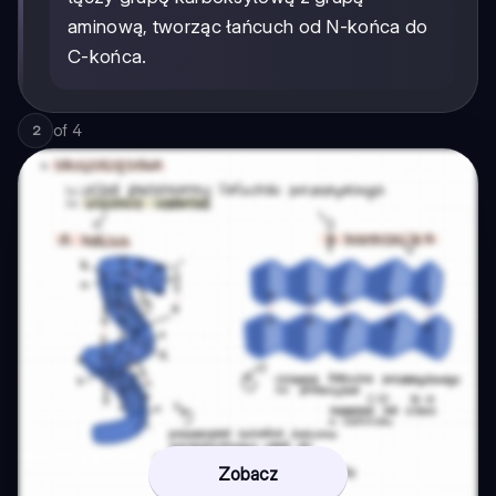
aminową, tworząc łańcuch od N-końca do
C-końca.
of
4
2
Zobacz