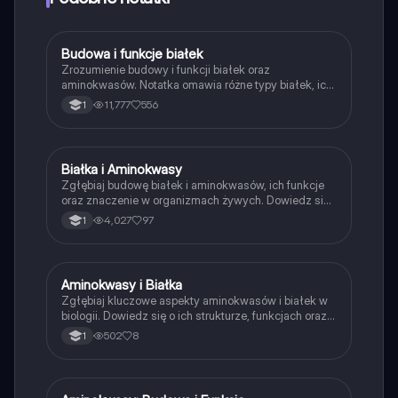
oferujemy usługę Knowunity Premium, która pozwala
na odblokowanie większej liczby funkcji.
Budowa i funkcje białek
Biologia
Zrozumienie budowy i funkcji białek oraz
aminokwasów. Notatka omawia różne typy białek, ich
struktury (pierwszorzędowa, drugorzędowa,
11,777
556
1
trzeciorzędowa, czwartorzędowa) oraz funkcje w
organizmie, w tym białka proste i złożone. Idealna dla
studentów biologii i medycyny. Typ: podsumowanie.
Białka i Aminokwasy
Biologia
Zgłębiaj budowę białek i aminokwasów, ich funkcje
oraz znaczenie w organizmach żywych. Dowiedz się
o peptydach, strukturze aminokwasów oraz roli białek
4,027
97
1
w procesach biologicznych. Idealne dla uczniów
przygotowujących się do egzaminów z biologii. Typ:
podsumowanie.
Aminokwasy i Białka
Biologia
Zgłębiaj kluczowe aspekty aminokwasów i białek w
biologii. Dowiedz się o ich strukturze, funkcjach oraz
roli w metabolizmie. Materiał obejmuje syntezę białek,
502
8
1
grupy funkcyjne oraz właściwości buforowe. Idealne
dla uczniów biologii na poziomie rozszerzonym.