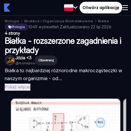
Otwórz aplikację
Biologia
Struktura i Organizacja Biomolekularna
Białka
1049
wyświetleń
·
Zaktualizowano
22 lip 2026
·
Biologia
4 strony
Białka - rozszerzone zagadnienia i
przykłady
Józia <3
Obserwuj
@
monejlisa
Białka to najbardziej różnorodne makrocząsteczki w
naszym organizmie - od...
Pokaż więcej