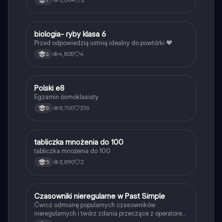
B
biologia- ryby klasa 6
Biologia
Przed odpowiedzią ustnią idealny do powtórki ❤️
4,805
4
6
Polski e8
Język polski
Egzamin ósmoklasisty
8,700
376
8
T
tabliczka mnożenia do 100
Matematyka
tabliczka mnożenia do 100
3,890
2
5
C
Czasowniki nieregularne w Past Simple
Język angielski
Ćwicz odmianę popularnych czasowników
nieregularnych i twórz zdania przeczące z operatorem
didn't w czasie Past Simple.