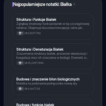
Najpopularniejsze notatki: Białka
9
Struktura i Funkcje Białek
Biologia
Zgłębiaj strukturę i funkcje białek w tej szczegółowej
notatce. Obejmuje kluczowe koncepcje, takie jak
struktura pierwszorzędowa, drugorzędowa,
2,507
82
1
trzeciorzędowa i czwartorzędowa białek, a także rolę
aminokwasów i ich właściwości. Idealne dla uczniów
przygotowujących się do matury oraz dla tych, którzy
chcą poszerzyć swoją wiedzę o białkach.
Struktura i Denaturacja Białek
Biologia
Zrozumienie struktury białek, procesów denaturacji i
koagulacji oraz ich znaczenia w biologii. Dowiedz się
o różnych rodzajach białek, ich funkcjach oraz
15,239
894
1
metodach wykrywania. Idealne dla studentów biologii
i chemii. Typ: Podsumowanie.
Budowa i znaczenie błon biologicznych
Biologia
Notatka na podstawie podręcznika nowej ery
1,061
33
1
Budowa i funkcje białek
Biologia