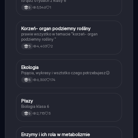
to quiz o rybach z klasy 6
3,546
1
6
K
Korzeń- organ podziemny rośliny
Biologia
prawie wszystko w temacie "korzeń- organ
podziemny rośliny "
4,403
2
5
Ekologia
Biologia
Pojęcia, wykresy i wsztstko czego potrzebujesz😉
6,300
174
8
P
Płazy
Biologia
Biologia klasa 6
2,715
3
6
E
Enzymy i ich rola w metabolizmie
Biologia