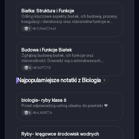
Białka: Struktura i Funkcje
Biologia
Odkryj kluczowe aspekty białek, ich budowę, procesy
koagulacji i denaturacji oraz różnorodne funkcje w
organizmach. Materiał obejmuje szczegółowe
11,966
461
1
informacje o aminokwasach, wiązaniach
peptydowych oraz rolach białek w metabolizmie.
Idealne dla uczniów klasy 1 LO.
Budowa i Funkcje Białek
Biologia
Zgłębiaj budowę białek, ich funkcje oraz
różnorodność. Dowiedz się o aminokwasach,
strukturze białek (I-IV rzędu) oraz ich roli w
367
13
4
organizmach. Idealne dla studentów biologii i
biochemii. Typ: Podsumowanie.
Najpopularniejsze notatki z Biologia
9
B
biologia- ryby klasa 6
Biologia
Przed odpowiedzią ustnią idealny do powtórki ❤️
4,805
4
6
R
Ryby- kręgowce środowisk wodnych
Biologia