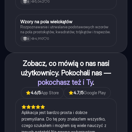
5,042
0
6
W
Wzory na pola wielokątów
Matematyka
Rozpoznawanie i utrwalanie podstawowych wzorów
na pola prostokątów, kwadratów, trójkątów i trapezów.
4,910
0
6
Zobacz, co mówią o nas nasi
użytkownicy. Pokochali nas —
pokochasz też i Ty
.
4.6
/5
App Store
4.7
/5
Google Play
Aplikacja jest bardzo prosta i dobrze
przemyślana. Do tej pory znalazłem wszystko,
czego szukałem i mogłem się wiele nauczyć z
innych notatek! Na pewno wykorzystam