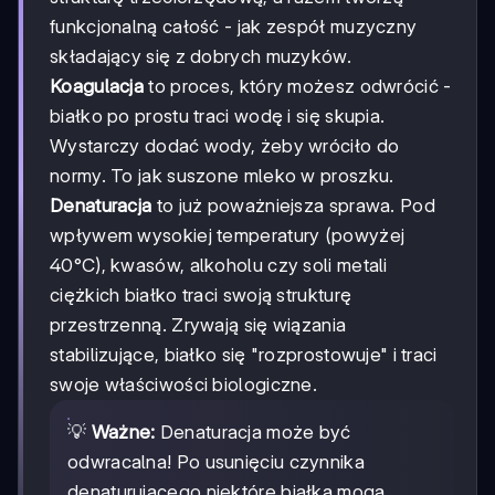
funkcjonalną całość - jak zespół muzyczny
składający się z dobrych muzyków.
Koagulacja
to proces, który możesz odwrócić -
białko po prostu traci wodę i się skupia.
Wystarczy dodać wody, żeby wróciło do
normy. To jak suszone mleko w proszku.
Denaturacja
to już poważniejsza sprawa. Pod
wpływem wysokiej temperatury (powyżej
40°C), kwasów, alkoholu czy soli metali
ciężkich białko traci swoją strukturę
przestrzenną. Zrywają się wiązania
stabilizujące, białko się "rozprostowuje" i traci
swoje właściwości biologiczne.
💡
Ważne:
Denaturacja może być
odwracalna! Po usunięciu czynnika
denaturującego niektóre białka mogą