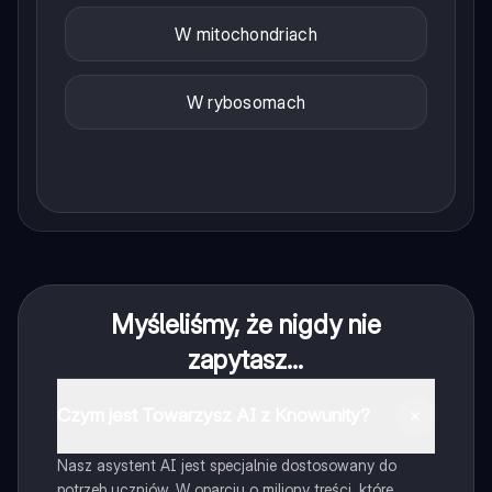
W mitochondriach
W rybosomach
Myśleliśmy, że nigdy nie
zapytasz...
Czym jest Towarzysz AI z Knowunity?
Nasz asystent AI jest specjalnie dostosowany do
potrzeb uczniów. W oparciu o miliony treści, które