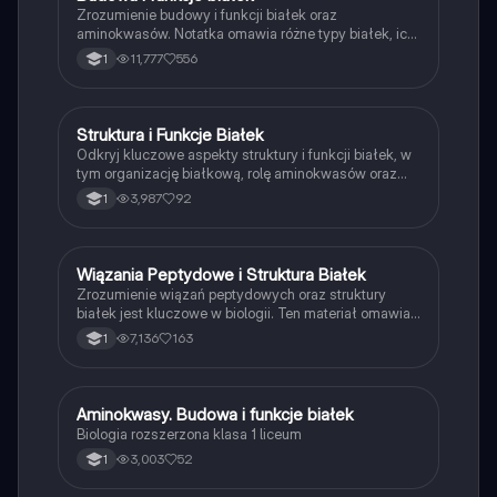
Zrozumienie budowy i funkcji białek oraz
aminokwasów. Notatka omawia różne typy białek, ich
struktury (pierwszorzędowa, drugorzędowa,
11,777
556
1
trzeciorzędowa, czwartorzędowa) oraz funkcje w
organizmie, w tym białka proste i złożone. Idealna dla
studentów biologii i medycyny. Typ: podsumowanie.
Struktura i Funkcje Białek
Biologia
Odkryj kluczowe aspekty struktury i funkcji białek, w
tym organizację białkową, rolę aminokwasów oraz
mechanizmy ich działania. Notatka zawiera
3,987
92
1
szczegółowe informacje na temat peptydów,
aminokwasów, oraz ich interakcji w organizmach.
Idealna dla studentów biologii i biochemii.
Wiązania Peptydowe i Struktura Białek
Biologia
Zrozumienie wiązań peptydowych oraz struktury
białek jest kluczowe w biologii. Ten materiał omawia
proces syntezy łańcuchów peptydowych, różne
7,136
163
1
poziomy strukturalne białek (1, 2, 3, 4 rzędowa) oraz
klasyfikację aminokwasów. Idealne dla uczniów
biologii, którzy chcą zgłębić temat białek i ich
budowy.
Aminokwasy. Budowa i funkcje białek
Biologia
Biologia rozszerzona klasa 1 liceum
3,003
52
1