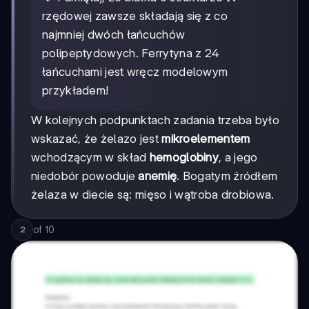
rzędowej zawsze składają się z co
najmniej dwóch łańcuchów
polipeptydowych. Ferrytyna z 24
łańcuchami jest wręcz modelowym
przykładem!
W kolejnych podpunktach zadania trzeba było
wskazać, że żelazo jest
mikroelementem
wchodzącym w skład
hemoglobiny
, a jego
niedobór powoduje
anemię
. Bogatym źródłem
żelaza w diecie są: mięso i wątroba drobiowa.
of
10
2