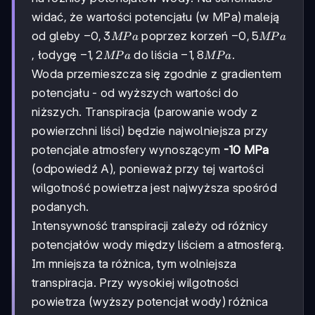
widać, że wartości potencjału (w MPa) maleją
-0,3
−
0
,
3
-0,5
−
0
,
5
od gleby
poprzez korzeń
MP
a
MP
a
MPa
MPa
-1,2
−
1
,
2
-1,8
−
1
,
8
, łodygę
do liścia
.
MP
a
MP
a
MPa
MPa
Woda przemieszcza się zgodnie z gradientem
potencjału - od wyższych wartości do
niższych. Transpiracja (parowanie wody z
powierzchni liści) będzie najwolniejsza przy
potencjale atmosfery wynoszącym
-10 MPa
(odpowiedź A), ponieważ przy tej wartości
wilgotność powietrza jest najwyższa spośród
podanych.
Intensywność transpiracji zależy od różnicy
potencjałów wody między liściem a atmosferą.
Im mniejsza ta różnica, tym wolniejsza
transpiracja. Przy wysokiej wilgotności
powietrza (wyższy potencjał wody) różnica