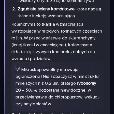
świadczy o tym, że są to komórki żywe
Zgrubiałe ściany komórkowe
, które nadają
tkance funkcję wzmacniającą
Kolenchyma to tkanka wzmacniająca
występująca w młodych, rosnących częściach
roślin. W przeciwieństwie do sklerenchymy
(innej tkanki wzmacniającej), kolenchyma
składa się z żywych komórek zdolnych do
wzrostu i podziałów.
💡 Mikroskop świetlny ma swoje
ograniczenia! Nie zobaczysz w nim struktur
mniejszych niż 0,2 μm, dlatego
rybosomy
20-
20
−
30
pozostaną niewidoczne, w
nm
30
przeciwieństwie do chloroplastów, wakuoli
nm
czy amyloplastów.