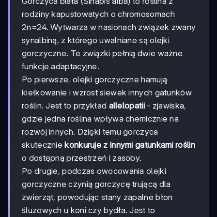
Gorczyca biała (Sinapis alba) to roślina z
rodziny kapustowatych o chromosomach
2n=24. Wytwarza w nasionach związek zwany
synalbiną, z którego uwalniane są olejki
gorczyczne. Te związki pełnią dwie ważne
funkcje adaptacyjne.
Po pierwsze, olejki gorczyczne hamują
kiełkowanie i wzrost siewek innych gatunków
roślin. Jest to przykład
allelopatii
- zjawiska,
gdzie jedna roślina wpływa chemicznie na
rozwój innych. Dzięki temu gorczyca
skutecznie
konkuruje z innymi gatunkami roślin
o dostępną przestrzeń i zasoby.
Po drugie, podczas owocowania olejki
gorczyczne czynią gorczycę trującą dla
zwierząt, powodując stany zapalne błon
śluzowych u koni czy bydła. Jest to