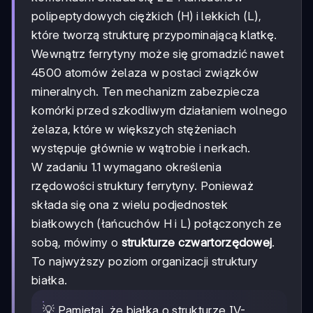
polipeptydowych ciężkich (H) i lekkich (L),
które tworzą strukturę przypominającą klatkę.
Wewnątrz ferrytyny może się gromadzić nawet
4500 atomów żelaza w postaci związków
mineralnych. Ten mechanizm zabezpiecza
komórki przed szkodliwym działaniem wolnego
żelaza, które w większych stężeniach
występuje głównie w wątrobie i nerkach.
W zadaniu 1.1 wymagano określenia
rzędowości struktury ferrytyny. Ponieważ
składa się ona z wielu podjednostek
białkowych (łańcuchów H i L) połączonych ze
sobą, mówimy o
strukturze czwartorzędowej
.
To najwyższy poziom organizacji struktury
białka.
💡 Pamiętaj, że białka o strukturze IV-