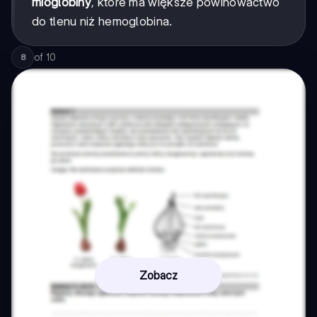
mioglobiny
, które ma większe powinowactwo
do tlenu niż hemoglobina.
of
10
8
Zobacz