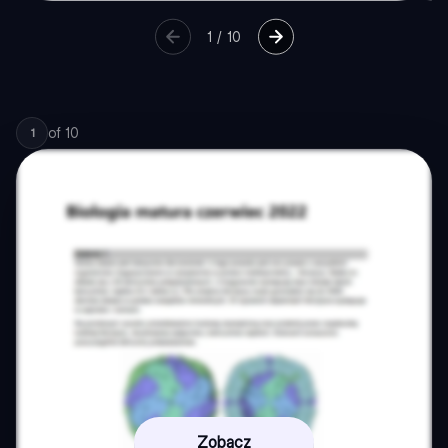
1
/
10
of
10
1
Zobacz