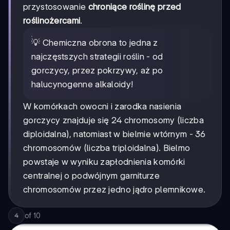
przystosowanie
chroniące roślinę przed
roślinożercami
.
💡 Chemiczna obrona to jedna z
najczęstszych strategii roślin - od
gorczycy, przez pokrzywy, aż po
halucynogenne alkaloidy!
W komórkach owocni i zarodka nasienia
gorczycy znajduje się 24 chromosomy (liczba
diploidalna), natomiast w bielmie wtórnym - 36
chromosomów (liczba triploidalna). Bielmo
powstaje w wyniku zapłodnienia komórki
centralnej o podwójnym garniturze
chromosomów przez jedno jądro plemnikowe.
of
10
4