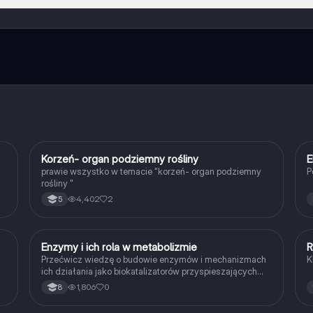
otatek w aplikacji, możesz w każdej chwili rozmawiać z Ekspertami lu
ć pewne funkcje w aplikacji, które również możesz otrzymać za darmo
a pozwala na odblokowanie większej liczby funkcji.
K
Korzeń- organ podziemny rośliny
E
Biologia
prawie wszystko w temacie "korzeń- organ podziemny
P
rośliny "
4,402
2
5
E
Enzymy i ich rola w metabolizmie
R
Biologia
Przećwicz wiedzę o budowie enzymów i mechanizmach
K
ich działania jako biokatalizatorów przyspieszających
reakcje.
1,806
0
8