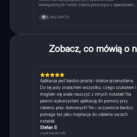
nieregularnych i twórz zdania przeczące z operatorem
didn't w czasie Past Simple.
5,039
0
6
Zobacz, co mówią o n
Aplikacja jest bardzo prosta i dobrze przemyślana.
Do tej pory znalazłem wszystko, czego szukałem i
mogłem się wiele nauczyć z innych notatek! Na
pewno wykorzystam aplikację do pomocy przy
robieniu prac domowych! No i oczywiście bardzo
pomaga też jako inspiracja do robienia swoich
notatek.
Stefan S
użytkownik iOS