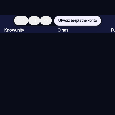
4
Utwórz bezpłatne konto
Knowunity
O nas
Fu
Strona główna
Dla firm
Pr
Pomoc
Kariera
Cz
Bezpieczeństwo
Program dla Twórców
Fi
Logowanie
Materiały prasowe
Qu
Obszary wiedzy
Po
Eg
użytkowania (użytkownicy)
Zasady i warunki użytkowania (Knower)
P