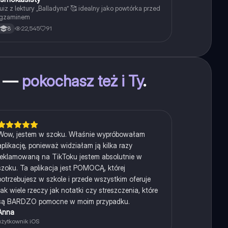
uiz z lektury „Balladyna” 🥰 idealny jako powtórka przed
gzaminem
22,545
91
8
as —
pokochasz też i Ty
.
Wow, jestem w szoku. Właśnie wypróbowałam
aplikację, ponieważ widziałam ją kilka razy
reklamowaną na TikToku jestem absolutnie w
szoku. Ta aplikacja jest POMOCĄ, której
potrzebujesz w szkole i przede wszystkim oferuje
tak wiele rzeczy jak notatki czy streszczenia, które
są BARDZO pomocne w moim przypadku.
Anna
użytkownik iOS