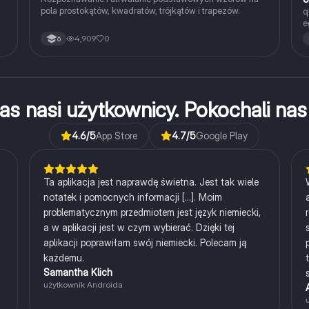
pola prostokątów, kwadratów, trójkątów i trapezów.
q
e
4,909
0
6
as nasi użytkownicy. Pokochali n
4.6
/5
App Store
4.7
/5
Google Play
Ta aplikacja jest naprawdę świetna. Jest tak wiele
notatek i pomocnych informacji [...]. Moim
problematycznym przedmiotem jest język niemiecki,
a w aplikacji jest w czym wybierać. Dzięki tej
aplikacji poprawiłam swój niemiecki. Polecam ją
każdemu.
Samantha Klich
użytkownik Androida