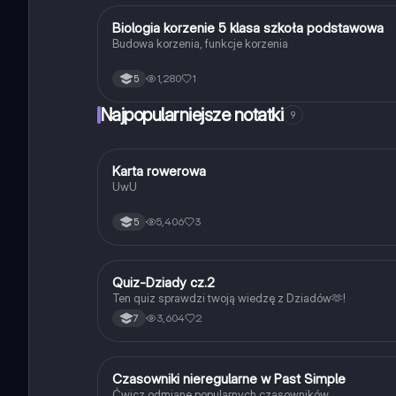
B
Biologia korzenie 5 klasa szkoła podstawowa
Biologia
Budowa korzenia, funkcje korzenia
1,280
1
5
Najpopularniejsze notatki
9
K
Karta rowerowa
Technika
UwU
5,406
3
5
Q
Quiz-Dziady cz.2
Język polski
Ten quiz sprawdzi twoją wiedzę z Dziadów🫶!
3,604
2
7
C
Czasowniki nieregularne w Past Simple
Język angielski
Ćwicz odmianę popularnych czasowników