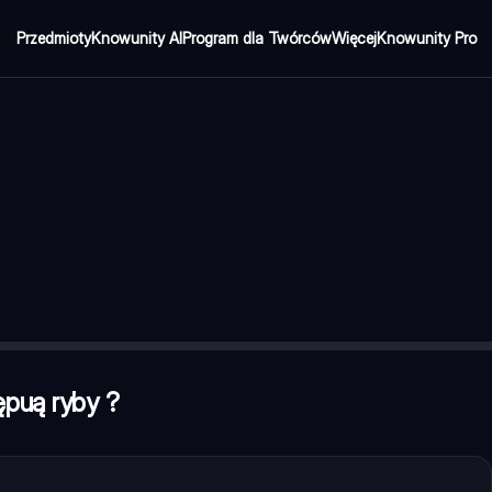
Przedmioty
Knowunity AI
Program dla Twórców
Więcej
Knowunity Pro
i słone
wnętrzne
ępuą ryby ?