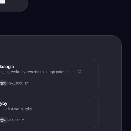
b
.
kologia
Biologia
ojęcia, wykresy i wsztstko czego potrzebujesz😉
6,300
174
8
R
yby
Biologia
lasa 6 dział 4, ryby
1,985
1
6