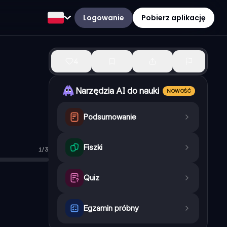
Logowanie
Pobierz aplikację
4
Narzędzia AI do nauki
NOWOŚĆ
Podsumowanie
Fiszki
1
/
3
Quiz
Egzamin próbny