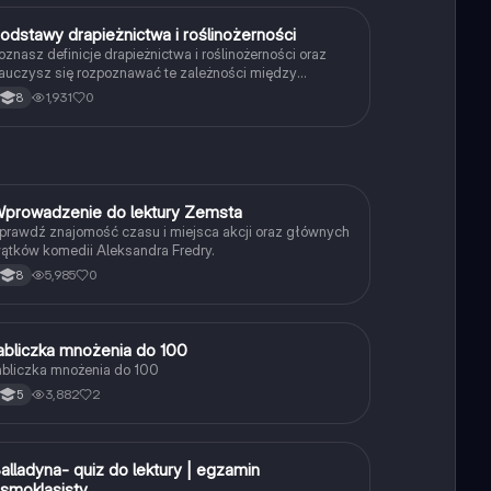
P
odstawy drapieżnictwa i roślinożerności
Biologia
oznasz definicje drapieżnictwa i roślinożerności oraz
auczysz się rozpoznawać te zależności między
rganizmami w przyrodzie.
1,931
0
8
W
prowadzenie do lektury Zemsta
Język polski
prawdź znajomość czasu i miejsca akcji oraz głównych
ątków komedii Aleksandra Fredry.
5,985
0
8
T
abliczka mnożenia do 100
Matematyka
abliczka mnożenia do 100
3,882
2
5
B
alladyna- quiz do lektury | egzamin
Język polski
smoklasisty