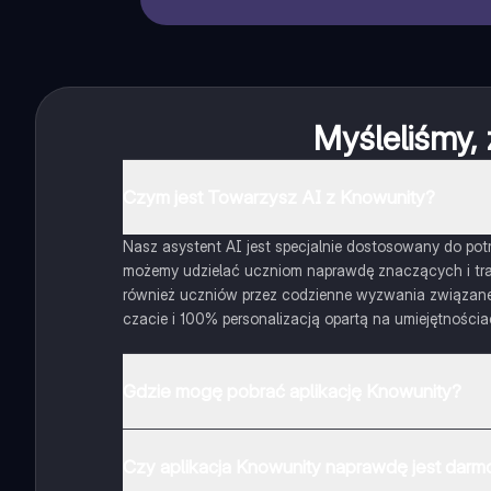
Myśleliśmy, 
Czym jest Towarzysz AI z Knowunity?
Nasz asystent AI jest specjalnie dostosowany do potrz
możemy udzielać uczniom naprawdę znaczących i traf
również uczniów przez codzienne wyzwania związane z
czacie i 100% personalizacją opartą na umiejętnościa
Gdzie mogę pobrać aplikację Knowunity?
Aplikację możesz pobrać z Google Play i Apple Store.
Czy aplikacja Knowunity naprawdę jest dar