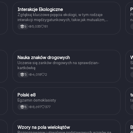
Interakcje Ekologiczne
P
Biologia
Zgłębiaj kluczowe pojęcia ekologii, w tym rodzaje
P
interakcji międzygatunkowych, takie jak mutualizm,
n
komensalizm, drapieżnictwo i pasożytnictwo. Dowiedz
o
5,035
81
6
się o strukturze populacji, ekosystemach oraz
zależnościach pokarmowych. Idealne dla studentów
biologii i ekologii. Typ: podsumowanie.
N
Nauka znaków drogowych
W
Technika
Uczenie się zanków drogowych na sprawdzian-
S
kartkówkę
w
4,018
2
5
Polski e8
t
Język polski
Egzamin ósmoklasisty
t
8,697
377
8
W
Wzory na pola wielokątów
B
Matematyka
ó
Rozpoznawanie i utrwalanie podstawowych wzorów na