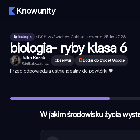
Knowunity
4805
wyświetleń
·
Zaktualizowano
28 lip 2026
Biologia
biologia- ryby klasa 6
Julka Kozak
Obserwuj
Dodaj do źródeł Google
@
julkakozak_bzij
Przed odpowiedzią ustnią idealny do powtórki ❤️
W jakim środowisku życia występuą ryby ?
—
wody słodkie 
Jak nazywa się system rozmnażania ryb
—
zapłodnienie ze
przedstawiciele ryb !
—
dorsz, skalar, ustniczek
W jakim środowisku życia wyst