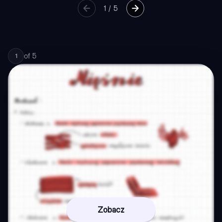
1
/
5
of
5
1
Zobacz