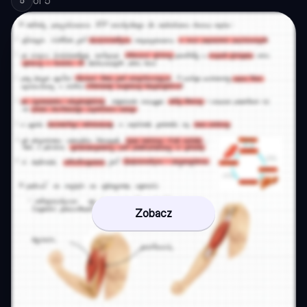
of
5
5
Zobacz