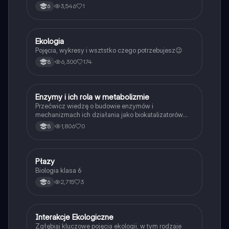
3,546
1
6
Ekologia
Biologia
Pojęcia, wykresy i wsztstko czego potrzebujesz😉
6,300
174
8
E
Enzymy i ich rola w metabolizmie
Biologia
Przećwicz wiedzę o budowie enzymów i
mechanizmach ich działania jako biokatalizatorów
przyspieszających reakcje.
1,806
0
8
P
Płazy
Biologia
Biologia klasa 6
2,715
3
6
Interakcje Ekologiczne
Biologia
Zgłębiaj kluczowe pojęcia ekologii, w tym rodzaje