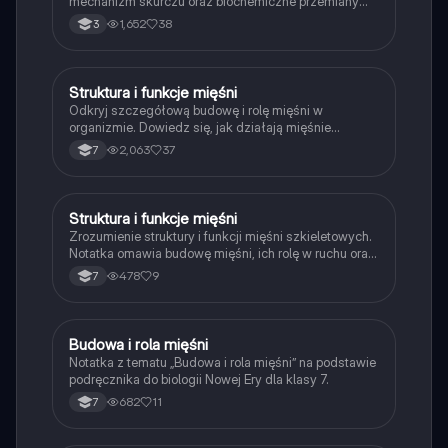
mechanizm skurczu oraz biochemiczne przemiany
energetyczne. Dowiedz się, jak mięśnie odpowiadają
1,652
38
3
za ruch, postawę ciała oraz utrzymanie temperatury.
Idealne dla studentów biologii i medycyny.
Struktura i funkcje mięśni
Biologia
Odkryj szczegółową budowę i rolę mięśni w
organizmie. Dowiedz się, jak działają mięśnie
szkieletowe, gładkie i sercowe, oraz jakie są ich
2,063
37
7
funkcje i mechanizmy pracy. Zrozumienie procesów
energetycznych, takich jak oddychanie tlenowe i
beztlenowe, oraz ich wpływ na wydolność mięśni.
Idealne dla uczniów i studentów biologii. Typ:
Struktura i funkcje mięśni
Biologia
podsumowanie.
Zrozumienie struktury i funkcji mięśni szkieletowych.
Notatka omawia budowę mięśni, ich rolę w ruchu oraz
procesy energetyczne, w tym oddychanie tlenowe i
478
9
7
beztlenowe. Idealna dla uczniów klasy 7. Kluczowe
pojęcia: mięśnie szkieletowe, antagonistyczne
działanie mięśni, procesy energetyczne.
Budowa i rola mięśni
Biologia
Notatka z tematu „Budowa i rola mięśni” na podstawie
podręcznika do biologii Nowej Ery dla klasy 7.
682
11
7