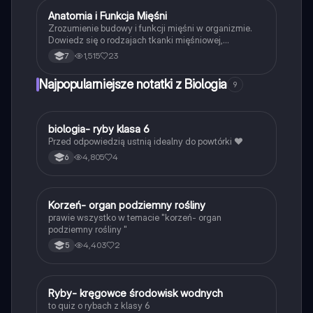
Anatomia i Funkcja Mięśni
Biologia
Zrozumienie budowy i funkcji mięśni w organizmie.
Dowiedz się o rodzajach tkanki mięśniowej,
mechanizmach pracy mięśni oraz ich roli w ruchu.
1,515
23
7
Materiał obejmuje tkankę mięśniową gładką,
szkieletową i sercową, a także zasady działania
Najpopularniejsze notatki z Biologia
9
mięśni antagonistycznych. Idealne dla uczniów i
studentów biologii.
B
biologia- ryby klasa 6
Biologia
Przed odpowiedzią ustnią idealny do powtórki ❤️
4,805
4
6
K
Korzeń- organ podziemny rośliny
Biologia
prawie wszystko w temacie "korzeń- organ
podziemny rośliny "
4,403
2
5
R
Ryby- kręgowce środowisk wodnych
Biologia
to quiz o rybach z klasy 6