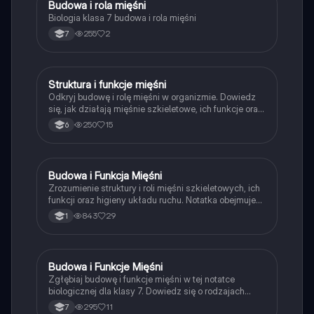
Budowa i rola mięśni
Biologia
Biologia klasa 7 budowa i rola mięśni
255
2
7
Struktura i funkcje mięśni
Biologia
Odkryj budowę i rolę mięśni w organizmie. Dowiedz
się, jak działają mięśnie szkieletowe, ich funkcje oraz
mechanizmy pracy antagonistycznej. Zrozum, jak
250
15
6
tkanka mięśniowa wpływa na ruch i jakie są
konsekwencje stosowania środków dopingujących.
Idealne dla uczniów przygotowujących się do
egzaminów z biologii.
Budowa i Funkcja Mięśni
Biologia
Zrozumienie struktury i roli mięśni szkieletowych, ich
funkcji oraz higieny układu ruchu. Notatka obejmuje
zagadnienia dotyczące skurczów mięśniowych,
843
29
1
zapobiegania chorobom oraz wpływu diety na
zdrowie mięśni. Idealna dla uczniów biologii i
studentów medycyny.
Budowa i Funkcje Mięśni
Biologia
Zgłębiaj budowę i funkcje mięśni w tej notatce
biologicznej dla klasy 7. Dowiedz się o rodzajach
mięśni, ich roli w ruchu oraz mechanizmach skurczu.
295
11
7