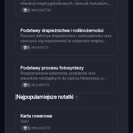
interakcji międzygatunkowych, takie jak mutualizm,
komensalizm, drapieżnictwo i pasożytnictwo.
5,036
81
6
Dowiedz się o strukturze populacji, ekosystemach
oraz zależnościach pokarmowych. Idealne dla
studentów biologii i ekologii. Typ: podsumowanie.
P
Podstawy drapieżnictwa i roślinożerności
Biologia
Poznasz definicje drapieżnictwa i roślinożerności oraz
nauczysz się rozpoznawać te zależności między
organizmami w przyrodzie.
1,931
0
8
P
Podstawy procesu fotosyntezy
Biologia
Rozpoznawanie substratów, produktów oraz
warunków niezbędnych do zajścia fotosyntezy u
roślin.
1,086
0
8
Najpopularniejsze notatki
9
K
Karta rowerowa
Technika
UwU
5,406
3
5