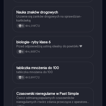
N
Nauka znaków drogowych
Technika
Uczenie się zanków drogowych na sprawdzian-
kartkówkę
4,018
2
5
B
biologia- ryby klasa 6
Biologia
Przed odpowiedzią ustnią idealny do powtórki ❤️
4,805
4
6
T
tabliczka mnożenia do 100
Matematyka
tabliczka mnożenia do 100
3,891
2
5
C
Czasowniki nieregularne w Past Simple
Język angielski
Ćwicz odmianę popularnych czasowników
nieregularnych i twórz zdania przeczące z operatorem
didn't w czasie Past Simple.