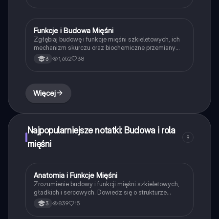
Idealne dla uczniów przygotowujących się do lekcji
lub egzaminów. Kluczowe pojęcia: mięśnie
szkieletowe, skurcze mięśniowe, układ mięśniowy.
Funkcje i Budowa Mięśni
Biologia
Zgłębiaj budowę i funkcje mięśni szkieletowych, ich
mechanizm skurczu oraz biochemiczne przemiany
energetyczne. Dowiedz się, jak mięśnie odpowiadają
1,652
38
3
za ruch, postawę ciała oraz utrzymanie temperatury.
Idealne dla studentów biologii i medycyny.
Więcej
Najpopularniejsze notatki: Budowa i rola
9
mięśni
Anatomia i Funkcje Mięśni
Biologia
Zrozumienie budowy i funkcji mięśni szkieletowych,
gładkich i sercowych. Dowiedz się o strukturze
miofibryli, sarkomerów oraz mechanizmach skurczu
839
15
3
mięśniowego. Materiał obejmuje również rolę mięśni
w ruchu, ich podział oraz znaczenie dla zdrowia i