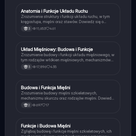
aktywności fizycznej.
Anatomia i Funkcje Układu Ruchu
Biologia
Zrozumienie struktury i funkcji układu ruchu, w tym
kręgosłupa, mięśni oraz stawów. Dowiedz się o
wadach postawy, chorobach układu ruchu oraz ich
11,653
461
3
wpływie na zdrowie. Materiał obejmuje kluczowe
informacje o budowie kości, mięśni i ich funkcjach w
organizmie.
Układ Mięśniowy: Budowa i Funkcje
Biologia
Zrozumienie budowy i funkcji układu mięśniowego, w
tym rodzajów włókien mięśniowych, mechanizmów
skurczu oraz roli mięśni szkieletowych, gładkich i
17,896
435
3
sercowych. Materiał obejmuje kluczowe koncepcje,
takie jak metabolizm tlenowy i glikolityczny, skurcze
izotoniczne i izometryczne oraz reakcje mięśni na
bodźce. Idealne dla studentów biologii i medycyny.
Budowa i Funkcja Mięśni
Biologia
Zrozumienie budowy mięśni szkieletowych,
mechanizmu skurczu oraz rodzajów mięśni. Dowiedz
się o strukturze miofibryli, roli sarkomerów oraz funkcji
697
17
2
jednostek motorycznych. Idealne dla studentów
biologii i medycyny.
Funkcje i Budowa Mięśni
Biologia
Zgłębiaj budowę i funkcje mięśni szkieletowych, ich