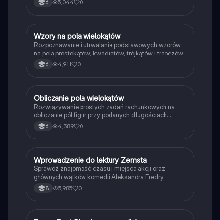
5,044
0
6
W
Wzory na pola wielokątów
Matematyka
Rozpoznawanie i utrwalanie podstawowych wzorów
na pola prostokątów, kwadratów, trójkątów i trapezów.
4,911
0
6
O
Obliczanie pola wielokątów
Matematyka
Rozwiązywanie prostych zadań rachunkowych na
obliczanie pól figur przy podanych długościach
boków i wysokości.
4,389
0
6
W
Wprowadzenie do lektury Zemsta
Język polski
Sprawdź znajomość czasu i miejsca akcji oraz
głównych wątków komedii Aleksandra Fredry.
5,985
0
8