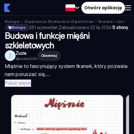
Otwórz aplikację
Biologia
Organizacja Strukturalna Organizmów
Budowa i rola mięś
351
wyświetleń
·
Zaktualizowano
22 lip 2026
·
5 strony
Biologia
Budowa i funkcje mięśni
szkieletowych
Zuzia
Z
Obserwuj
@
zuzka2234
Mięśnie to fascynujący system tkanek, który pozwala
nam poruszać się,...
Pokaż więcej