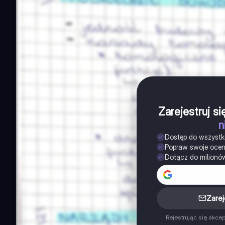
Zarejestruj s
n
Dostęp do wszystk
Popraw swoje oce
Dołącz do milionó
Zarej
Rejestrując się akce