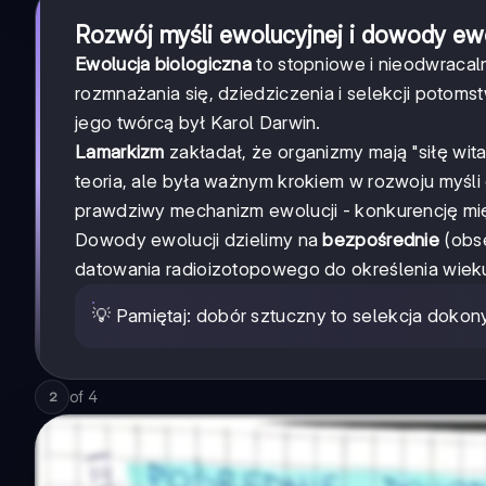
Rozwój myśli ewolucyjnej i dowody ewo
Ewolucja biologiczna
to stopniowe i nieodwracal
rozmnażania się, dziedziczenia i selekcji potoms
jego twórcą był Karol Darwin.
Lamarkizm
zakładał, że organizmy mają "siłę wit
teoria, ale była ważnym krokiem w rozwoju myśli
prawdziwy mechanizm ewolucji - konkurencję mię
Dowody ewolucji dzielimy na
bezpośrednie
(obse
datowania radioizotopowego do określenia wieku 
💡 Pamiętaj: dobór sztuczny to selekcja doko
of
4
2