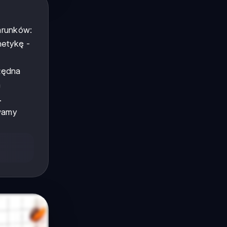
arunków:
netykę -
błędna
a
.
ywamy