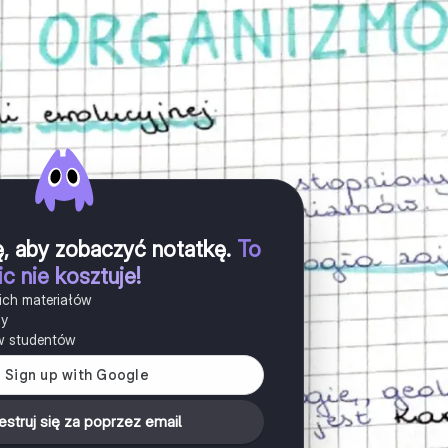
ię, aby zobaczyć notatkę
.
To
ic nie kosztuje!
ich materiałów
ny
w studentów
estruj się za poprzez email