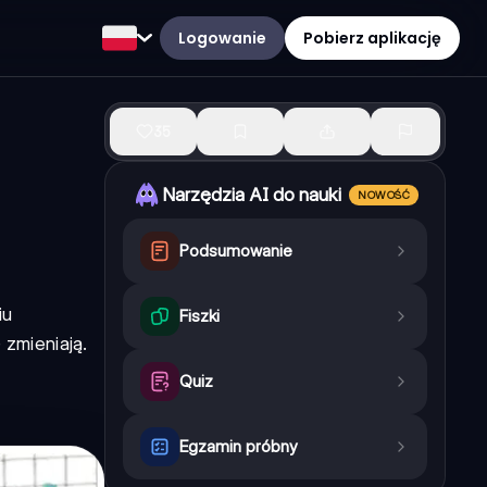
Logowanie
Pobierz aplikację
35
Narzędzia AI do nauki
NOWOŚĆ
Podsumowanie
iu
Fiszki
zmieniają.
Quiz
Egzamin próbny