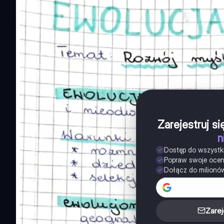
Zarejestruj s
n
Dostęp do wszystk
Popraw swoje oce
Dołącz do milionó
Zarej