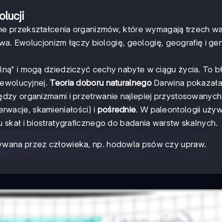
lucji
ne przekształcenia organizmów, które wymagają trzech w
twa. Ewolucjonizm łączy biologię, geologię, geografię i ge
alną" i mogą dziedziczyć cechy nabyte w ciągu życia. To 
 ewolucyjnej.
Teoria doboru naturalnego
Darwina pokazał
dzy organizmami i przetrwanie najlepiej przystosowanych
rwacje, skamieniałości) i
pośrednie
. W paleontologii uż
skał i biostratygraficznego do badania warstw skalnych.
nywana przez człowieka, np. hodowla psów czy upraw.