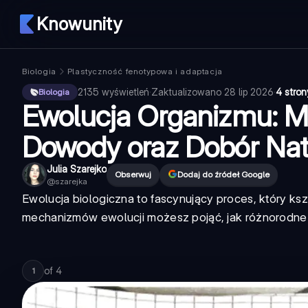
Knowunity
Biologia
Plastyczność fenotypowa i adaptacja
2135
wyświetleń
·
Zaktualizowano
28 lip 2026
·
4 stron
Biologia
Ewolucja Organizmu: M
Dowody oraz Dobór Nat
Julia Szarejko
Obserwuj
Dodaj do źródeł Google
@
szarejka
Ewolucja biologiczna to fascynujący proces, który kszt
mechanizmów ewolucji możesz pojąć, jak różnorodne o
of
4
1