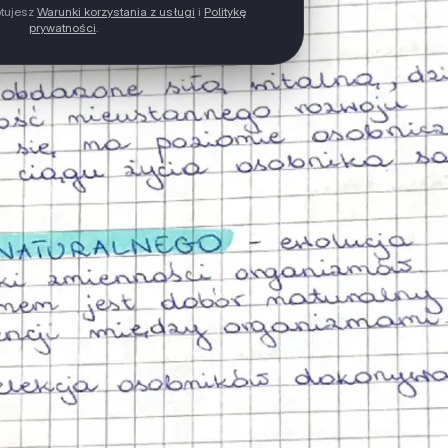
ptujesz
Warunki korzystania z usługi
i
Politykę
prywatności
.