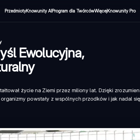
Przedmioty
Knowunity AI
Program dla Twórców
Więcej
Knowunity Pro
y
yśl Ewolucyjna,
uralny
ałtował życie na Ziemi przez miliony lat. Dzięki zrozumien
rganizmy powstały z wspólnych przodków i jak nadal się 