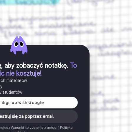
ię, aby zobaczyć notatkę
.
To
ic nie kosztuje!
ich materiałów
ny
w studentów
estruj się za poprzez email
ptujesz
Warunki korzystania z usługi
i
Politykę