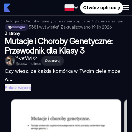
Otwórz aplikację
Biologia
Choroby genetyczne i neurologiczne
Zaburzenia genetyc
3381
wyświetleń
·
Zaktualizowano
19 lip 2026
·
Biologia
3 strony
Mutacje i Choroby Genetyczne:
Przewodnik dla Klasy 3
`°•.☆Vivi ♡
Obserwuj
@
justwhitelines
Czy wiesz, że każda komórka w Twoim ciele może
w...
Pokaż więcej