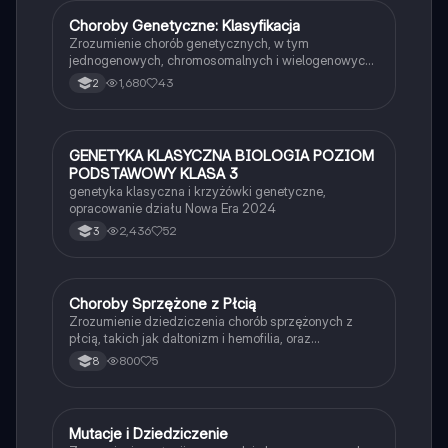
studentów biologii.
Choroby Genetyczne: Klasyfikacja
Biologia
Zrozumienie chorób genetycznych, w tym
jednogenowych, chromosomalnych i wielogenowych.
Dowiedz się o mechanizmach dziedziczenia,
1,680
43
2
objawach oraz przykładach takich jak choroba
Huntingtona, anemia sierpowata i zespół Downa.
Idealne dla studentów biologii i medycyny.
GENETYKA KLASYCZNA BIOLOGIA POZIOM
Biologia
PODSTAWOWY KLASA 3
genetyka klasyczna i krzyżówki genetyczne,
opracowanie działu Nowa Era 2024
2,436
52
3
Choroby Sprzężone z Płcią
Biologia
Zrozumienie dziedziczenia chorób sprzężonych z
płcią, takich jak daltonizm i hemofilia, oraz
dziedziczenie grup krwi. Materiał obejmuje przykłady
800
5
8
krzyżówek genetycznych i obliczenia
prawdopodobieństwa. Idealne dla uczniów biologii i
genetyki.
Mutacje i Dziedziczenie
Biologia