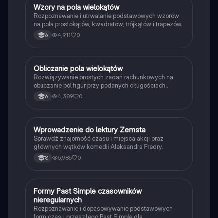
W
Wzory na pola wielokątów
Matematyka
Rozpoznawanie i utrwalanie podstawowych wzorów
na pola prostokątów, kwadratów, trójkątów i trapezów.
4,911
0
6
O
Obliczanie pola wielokątów
Matematyka
Rozwiązywanie prostych zadań rachunkowych na
obliczanie pól figur przy podanych długościach
boków i wysokości.
4,389
0
6
W
Wprowadzenie do lektury Zemsta
Język polski
Sprawdź znajomość czasu i miejsca akcji oraz
głównych wątków komedii Aleksandra Fredry.
5,985
0
8
F
Formy Past Simple czasowników
Język angielski
nieregularnych
Rozpoznawanie i dopasowywanie podstawowych
form czasu przeszłego Past Simple dla