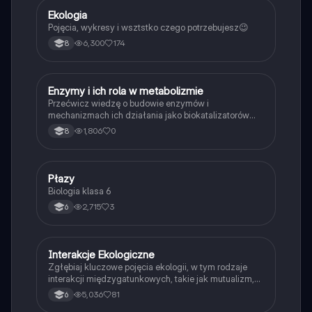
Ekologia
Biologia
Pojęcia, wykresy i wsztstko czego potrzebujesz😉
6,300
174
8
E
Enzymy i ich rola w metabolizmie
Biologia
Przećwicz wiedzę o budowie enzymów i
mechanizmach ich działania jako biokatalizatorów
przyspieszających reakcje.
1,806
0
8
P
Płazy
Biologia
Biologia klasa 6
2,715
3
6
Interakcje Ekologiczne
Biologia
Zgłębiaj kluczowe pojęcia ekologii, w tym rodzaje
interakcji międzygatunkowych, takie jak mutualizm,
komensalizm, drapieżnictwo i pasożytnictwo.
5,036
81
6
Dowiedz się o strukturze populacji, ekosystemach