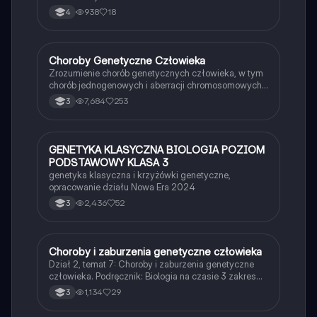
938
18
4
Choroby Genetyczne Człowieka
Biologia
Zrozumienie chorób genetycznych człowieka, w tym
chorób jednogenowych i aberracji chromosomowych.
Dowiedz się o dziedziczeniu, objawach i przykładach
7,684
253
3
takich jak daltonizm, hemofilia, zespół Downa i inne.
Idealne dla studentów biologii i medycyny.
GENETYKA KLASYCZNA BIOLOGIA POZIOM
Biologia
PODSTAWOWY KLASA 3
genetyka klasyczna i krzyżówki genetyczne,
opracowanie działu Nowa Era 2024
2,436
52
3
Choroby i zaburzenia genetyczne człowieka
Biologia
Dział 2, temat 7: Choroby i zaburzenia genetyczne
człowieka. Podręcznik: Biologia na czasie 3 zakres
podstawowy
1,134
29
3