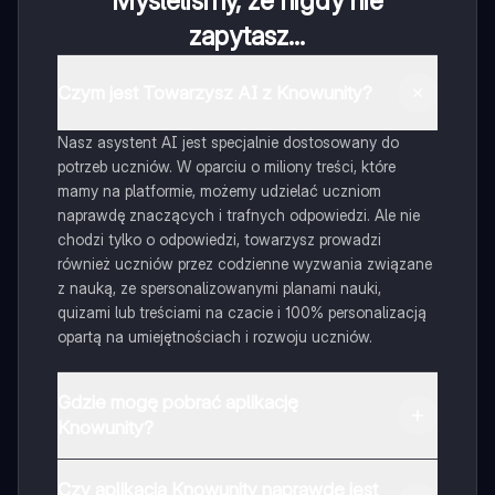
Myśleliśmy, że nigdy nie
zapytasz...
Czym jest Towarzysz AI z Knowunity?
Nasz asystent AI jest specjalnie dostosowany do
potrzeb uczniów. W oparciu o miliony treści, które
mamy na platformie, możemy udzielać uczniom
naprawdę znaczących i trafnych odpowiedzi. Ale nie
chodzi tylko o odpowiedzi, towarzysz prowadzi
również uczniów przez codzienne wyzwania związane
z nauką, ze spersonalizowanymi planami nauki,
quizami lub treściami na czacie i 100% personalizacją
opartą na umiejętnościach i rozwoju uczniów.
Gdzie mogę pobrać aplikację
Knowunity?
Aplikację możesz pobrać z Google Play i Apple Store.
Czy aplikacja Knowunity naprawdę jest