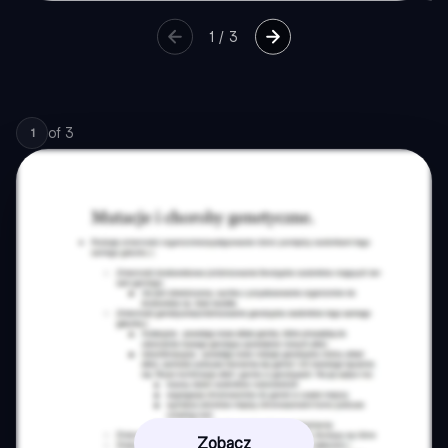
1
/
3
of
3
1
Zobacz