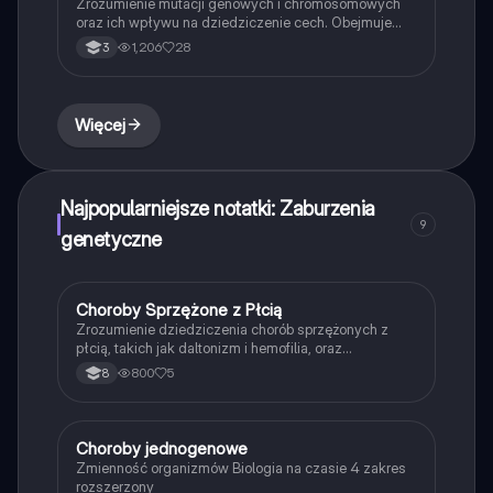
Zrozumienie mutacji genowych i chromosomowych
oraz ich wpływu na dziedziczenie cech. Obejmuje
kluczowe pojęcia takie jak substytucja, insercja,
1,206
28
3
delecja, a także choroby genetyczne i aberracje
chromosomowe. Idealne dla uczniów biologii na
poziomie podstawowym.
Więcej
Najpopularniejsze notatki: Zaburzenia
9
genetyczne
Choroby Sprzężone z Płcią
Biologia
Zrozumienie dziedziczenia chorób sprzężonych z
płcią, takich jak daltonizm i hemofilia, oraz
dziedziczenie grup krwi. Materiał obejmuje przykłady
800
5
8
krzyżówek genetycznych i obliczenia
prawdopodobieństwa. Idealne dla uczniów biologii i
genetyki.
Choroby jednogenowe
Biologia
Zmienność organizmów Biologia na czasie 4 zakres
rozszerzony