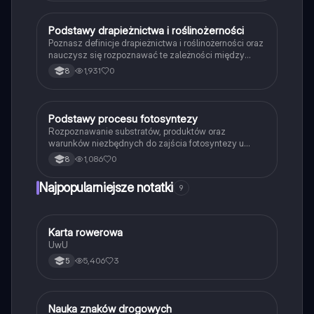
oraz zależnościach pokarmowych. Idealne dla
studentów biologii i ekologii. Typ: podsumowanie.
P
Podstawy drapieżnictwa i roślinożerności
Biologia
Poznasz definicje drapieżnictwa i roślinożerności oraz
nauczysz się rozpoznawać te zależności między
organizmami w przyrodzie.
1,931
0
8
P
Podstawy procesu fotosyntezy
Biologia
Rozpoznawanie substratów, produktów oraz
warunków niezbędnych do zajścia fotosyntezy u
roślin.
1,086
0
8
Najpopularniejsze notatki
9
K
Karta rowerowa
Technika
UwU
5,406
3
5
N
Nauka znaków drogowych
Technika