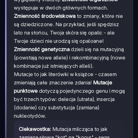
występuje w dwóch głównych formach.
Zmienność środowiskowa
to zmiany, które nie
są dziedziczone. Na przykład, jeśli spędzisz
lato na słońcu, Twoja skóra się opalic - ale
Twoje dzieci nie urodzą się opaloane!
Zmienność genetyczna
dzieli się na mutacyjną
(powstają nowe allele) i rekombinacyjną (nowe
kombinacje już istniejących alleli).
Mutacje to jak literówki w książce - czasem
zmieniają całe znaczenie zdania!
Mutacje
punktowe
dotyczą pojedynczego genu i mogą
być trzech typów: delecja (utrata), insercja
(dodanie) czy substytucja (zamiana)
nukleotydów.
Ciekawostka:
Mutacja milcząca to jak
zamiana słowa "kot" na "kocur" - sens