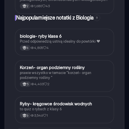
Dowiedz się o mechanizmach dziedziczenia,
1,680
43
2
objawach oraz przykładach takich jak choroba
Huntingtona, anemia sierpowata i zespół Downa.
Najpopularniejsze notatki z Biologia
9
Idealne dla studentów biologii i medycyny.
B
biologia- ryby klasa 6
Biologia
Przed odpowiedzią ustnią idealny do powtórki ❤️
4,805
4
6
K
Korzeń- organ podziemny rośliny
Biologia
prawie wszystko w temacie "korzeń- organ
podziemny rośliny "
4,403
2
5
R
Ryby- kręgowce środowisk wodnych
Biologia
to quiz o rybach z klasy 6
3,546
1
6