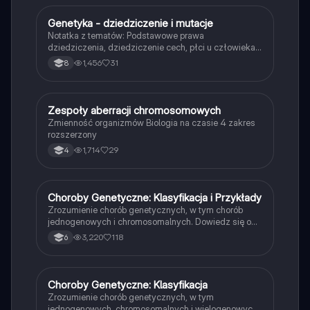
Genetyka - dziedziczenie i mutacje
Biologia
Notatka z tematów: Podstawowe prawa
dziedziczenia, dziedziczenie cech, płci u człowieka,
dziedziczenie grup krwi, mutacje na podstawie
1,456
31
8
podręcznika do biologii Nowej Ery dla klasy 8.
Zespoły aberracji chromosomowych
Biologia
Zmienność organizmów Biologia na czasie 4 zakres
rozszerzony
1,714
29
4
Choroby Genetyczne: Klasyfikacja i Przykłady
Biologia
Zrozumienie chorób genetycznych, w tym chorób
jednogenowych i chromosomalnych. Dowiedz się o
najważniejszych schorzeniach, takich jak albinizm,
3,220
118
6
fenyloketonuria, zespół Downa i zespół Turnera.
Materiał zawiera szczegółowe opisy objawów oraz
mechanizmów dziedziczenia. Typ: Podsumowanie.
Choroby Genetyczne: Klasyfikacja
Biologia
Zrozumienie chorób genetycznych, w tym
jednogenowych, chromosomalnych i wielogenowych.