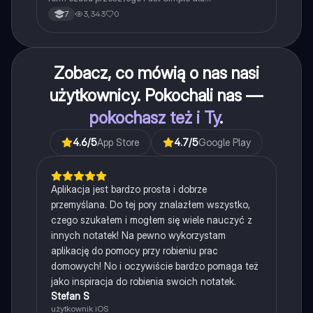
najpopularniejszych czasowników nieregularnych.
3,343
0
7
Zobacz, co mówią o nas nasi
użytkownicy. Pokochali nas —
pokochasz też i Ty
.
4.6
/5
App Store
4.7
/5
Google Play
Aplikacja jest bardzo prosta i dobrze
przemyślana. Do tej pory znalazłem wszystko,
czego szukałem i mogłem się wiele nauczyć z
innych notatek! Na pewno wykorzystam
aplikację do pomocy przy robieniu prac
domowych! No i oczywiście bardzo pomaga też
jako inspiracja do robienia swoich notatek.
Stefan S
użytkownik iOS