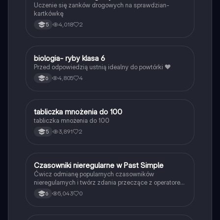
Uczenie się zanków drogowych na sprawdzian-
kartkówkę
4,018
2
5
B
biologia- ryby klasa 6
Biologia
Przed odpowiedzią ustnią idealny do powtórki ❤️
4,805
4
6
T
tabliczka mnożenia do 100
Matematyka
tabliczka mnożenia do 100
3,891
2
5
C
Czasowniki nieregularne w Past Simple
Język angielski
Ćwicz odmianę popularnych czasowników
nieregularnych i twórz zdania przeczące z operatorem
didn't w czasie Past Simple.
5,043
0
6