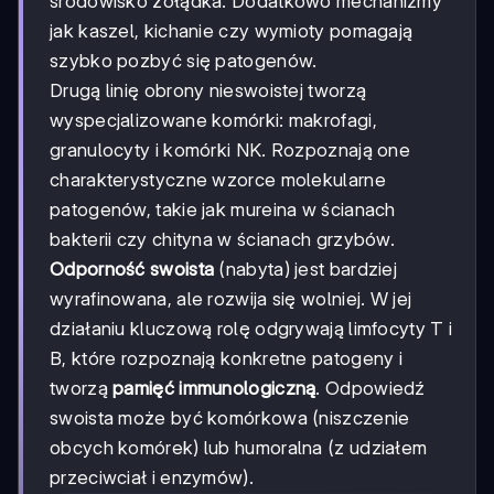
środowisko żołądka. Dodatkowo mechanizmy
jak kaszel, kichanie czy wymioty pomagają
szybko pozbyć się patogenów.
Drugą linię obrony nieswoistej tworzą
wyspecjalizowane komórki: makrofagi,
granulocyty i komórki NK. Rozpoznają one
charakterystyczne wzorce molekularne
patogenów, takie jak mureina w ścianach
bakterii czy chityna w ścianach grzybów.
Odporność swoista
(nabyta) jest bardziej
wyrafinowana, ale rozwija się wolniej. W jej
działaniu kluczową rolę odgrywają limfocyty T i
B, które rozpoznają konkretne patogeny i
tworzą
pamięć immunologiczną
. Odpowiedź
swoista może być komórkowa (niszczenie
obcych komórek) lub humoralna (z udziałem
przeciwciał i enzymów).