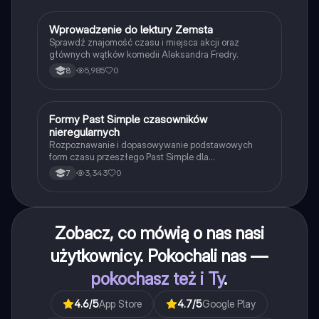
W
Wprowadzenie do lektury Zemsta
Język polski
Sprawdź znajomość czasu i miejsca akcji oraz
głównych wątków komedii Aleksandra Fredry.
5,985
0
8
F
Formy Past Simple czasowników
Język angielski
nieregularnych
Rozpoznawanie i dopasowywanie podstawowych
form czasu przeszłego Past Simple dla
najpopularniejszych czasowników nieregularnych.
3,343
0
7
Zobacz, co mówią o nas nasi
użytkownicy. Pokochali nas —
pokochasz też i Ty
.
4.6
/5
App Store
4.7
/5
Google Play