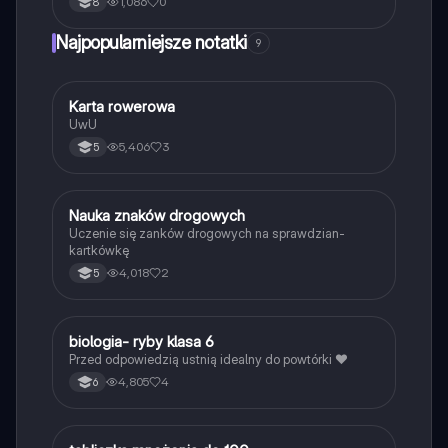
1,086
0
8
Najpopularniejsze notatki
9
K
Karta rowerowa
Technika
UwU
5,406
3
5
N
Nauka znaków drogowych
Technika
Uczenie się zanków drogowych na sprawdzian-
kartkówkę
4,018
2
5
B
biologia- ryby klasa 6
Biologia
Przed odpowiedzią ustnią idealny do powtórki ❤️
4,805
4
6