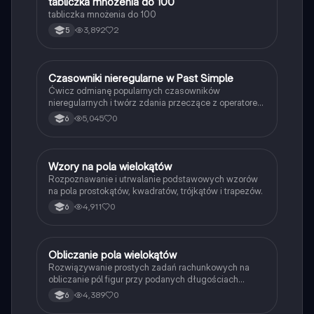
T
tabliczka mnożenia do 100
Matematyka
tabliczka mnożenia do 100
3,892
2
5
C
Czasowniki nieregularne w Past Simple
Język angielski
Ćwicz odmianę popularnych czasowników
nieregularnych i twórz zdania przeczące z operatorem
didn't w czasie Past Simple.
5,045
0
6
W
Wzory na pola wielokątów
Matematyka
Rozpoznawanie i utrwalanie podstawowych wzorów
na pola prostokątów, kwadratów, trójkątów i trapezów.
4,911
0
6
O
Obliczanie pola wielokątów
Matematyka
Rozwiązywanie prostych zadań rachunkowych na
obliczanie pól figur przy podanych długościach
boków i wysokości.
4,389
0
6