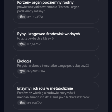
K
Korzeń- organ podziemny rośliny
Biologia
prawie wszystko w temacie "korzeń- organ
podziemny rośliny "
4,403
2
5
R
Ryby- kręgowce środowisk wodnych
Biologia
to quiz o rybach z klasy 6
3,546
1
6
Ekologia
Biologia
Pojęcia, wykresy i wsztstko czego potrzebujesz😉
6,302
174
8
E
Enzymy i ich rola w metabolizmie
Biologia
Przećwicz wiedzę o budowie enzymów i
mechanizmach ich działania jako biokatalizatorów
przyspieszających reakcje.
1,806
0
8