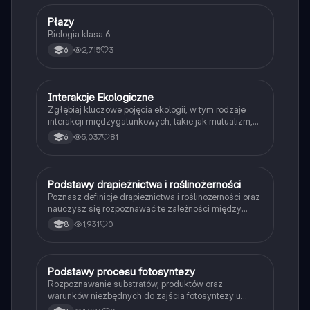
P
Płazy
Biologia
Biologia klasa 6
2,715
3
6
Interakcje Ekologiczne
Biologia
Zgłębiaj kluczowe pojęcia ekologii, w tym rodzaje
interakcji międzygatunkowych, takie jak mutualizm,
komensalizm, drapieżnictwo i pasożytnictwo.
5,037
81
6
Dowiedz się o strukturze populacji, ekosystemach
oraz zależnościach pokarmowych. Idealne dla
studentów biologii i ekologii. Typ: podsumowanie.
P
Podstawy drapieżnictwa i roślinożerności
Biologia
Poznasz definicje drapieżnictwa i roślinożerności oraz
nauczysz się rozpoznawać te zależności między
organizmami w przyrodzie.
1,931
0
8
P
Podstawy procesu fotosyntezy
Biologia
Rozpoznawanie substratów, produktów oraz
warunków niezbędnych do zajścia fotosyntezy u
roślin.