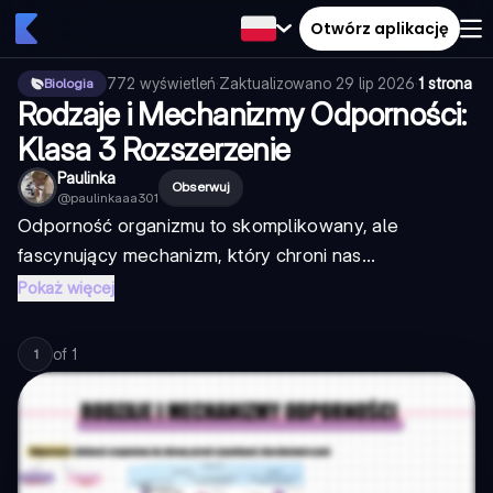
Otwórz aplikację
772
wyświetleń
·
Zaktualizowano
29 lip 2026
·
1 strona
Biologia
Rodzaje i Mechanizmy Odporności:
Klasa 3 Rozszerzenie
Paulinka
Obserwuj
@
paulinkaaa301
Odporność organizmu to skomplikowany, ale
fascynujący mechanizm, który chroni nas...
Pokaż więcej
of
1
1