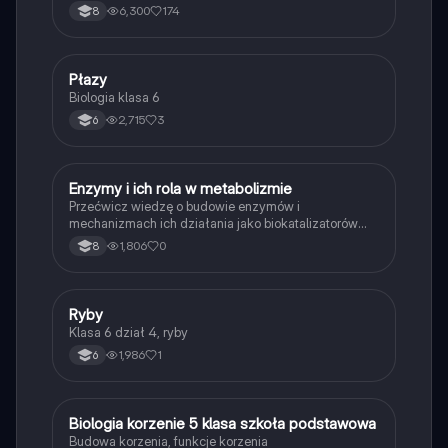
6,300
174
8
P
Płazy
Biologia
Biologia klasa 6
2,715
3
6
E
Enzymy i ich rola w metabolizmie
Biologia
Przećwicz wiedzę o budowie enzymów i
mechanizmach ich działania jako biokatalizatorów
przyspieszających reakcje.
1,806
0
8
R
Ryby
Biologia
Klasa 6 dział 4, ryby
1,986
1
6
B
Biologia korzenie 5 klasa szkoła podstawowa
Biologia
Budowa korzenia, funkcje korzenia