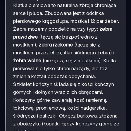
Klatka piersiowa to naturalna zbroja chroniąca
serce i płuca. Zbudowana jest z odcinka
piersiowego kręgosłupa, mostka i 12 par żeber.
Żebra możemy podzielić na trzy typy:
żebra
prawdziwe
(łączą się bezpośrednio z
mostkiem),
żebra rzekome
(łączą się z
mostkiem przez chrząstkę siódmego żebra) i
żebra wolne
(nie łączą się z mostkiem). Klatka
piersiowa nie tylko chroni narządy, ale też
zmienia kształt podczas oddychania.
Szkielet kończyn składa się z kości kończyn
górnych i dolnych wraz z ich obręczami.
Kończyny górne zawierają kość ramienną,
łokciową, promieniową, kości nadgarstka,
śródręcza i paliczki. Obręcz barkowa, złożona
z obojczyka i łopatki, łączy kończyny górne ze