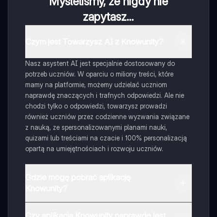
Myśleliśmy, że nigdy nie
zapytasz...
Czym jest Towarzysz AI z Knowunity?
Nasz asystent AI jest specjalnie dostosowany do
potrzeb uczniów. W oparciu o miliony treści, które
mamy na platformie, możemy udzielać uczniom
naprawdę znaczących i trafnych odpowiedzi. Ale nie
chodzi tylko o odpowiedzi, towarzysz prowadzi
również uczniów przez codzienne wyzwania związane
z nauką, ze spersonalizowanymi planami nauki,
quizami lub treściami na czacie i 100% personalizacją
opartą na umiejętnościach i rozwoju uczniów.
Gdzie mogę pobrać aplikację
Knowunity?
Aplikację możesz pobrać z Google Play i Apple Store.
Czy aplikacja Knowunity naprawdę jest