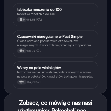
T
tabliczka mnożenia do 100
Matematyka
tabliczka mnożenia do 100
3,889
2
5
C
Czasowniki nieregularne w Past Simple
Język angielski
Ćwicz odmianę popularnych czasowników
nieregularnych i twórz zdania przeczące z operatorem
didn't w czasie Past Simple.
5,041
0
6
W
Wzory na pola wielokątów
Matematyka
Rozpoznawanie i utrwalanie podstawowych wzorów
na pola prostokątów, kwadratów, trójkątów i trapezów.
4,910
0
6
Zobacz, co mówią o nas nasi
użytkownicy. Pokochali nas —