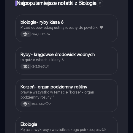
Najpopularniejsze notatki z Biologia
9
B
biologia- ryby klasa 6
Biologia
Przed odpowiedzią ustnią idealny do powtórki ❤️
4,805
4
6
R
Ryby- kręgowce środowisk wodnych
Biologia
to quiz o rybach z klasy 6
3,546
1
6
K
Korzeń- organ podziemny rośliny
Biologia
prawie wszystko w temacie "korzeń- organ
podziemny rośliny "
4,403
2
5
Ekologia
Biologia
Pojęcia, wykresy i wsztstko czego potrzebujesz😉