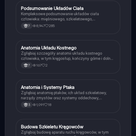
Podsumowanie Układów Ciała
Biologia
Kompleksowe podsumowanie układów ciała
człowieka: mięśniowego, szkieletowego,
pokarmowego, krążenia, limfatycznego,
8,947
285
7
wydalniczego, hormonalnego oraz nerwowego.
Zawiera kluczowe informacje o budowie i funkcjach
poszczególnych układów, a także o higienie i
chorobach. Idealne dla uczniów klasy 7.
Anatomia Układu Kostnego
Biologia
Zgłębiaj szczegóły anatomii układu kostnego
człowieka, w tym kręgosłup, kończyny górne i dolne
oraz czaszkę. Dowiedz się o poszczególnych
167
2
7
kościach, ich funkcjach oraz położeniu w ciele.
Idealne dla studentów medycyny i biologii. Typ:
Podsumowanie.
Anatomia i Systemy Ptaka
Biologia
Zgłębiaj anatomię ptaków, ich układ szkieletowy,
narządy zmysłów oraz systemy oddechowy,
krwionośny i wydalniczy. Dowiedz się o budowie piór,
1,091
18
3
różnorodności strunowców oraz rozwoju ptaków.
Idealne dla uczniów 2 klasy rozszerzonej. Materiał
zawiera kluczowe informacje o strukturze i
funkcjonowaniu ptaków.
Budowa Szkieletu Kręgowców
Biologia
Zgłębiaj budowę aparatu ruchu kręgowców, w tym