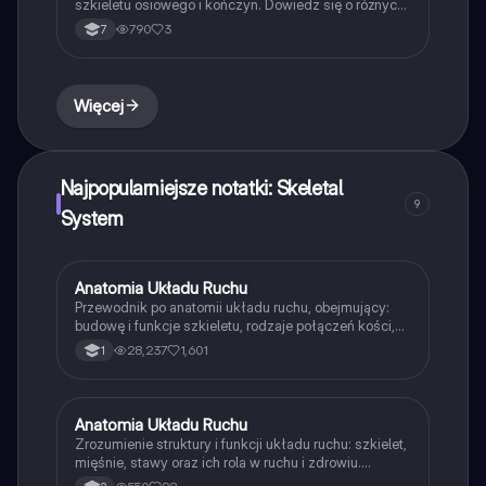
szkieletu osiowego i kończyn. Dowiedz się o różnych
typach kości, ich funkcjach oraz współpracy układu
790
3
7
szkieletowego i mięśniowego. Idealne dla uczniów
klasy VII biologii. Typ: podsumowanie.
Więcej
Najpopularniejsze notatki: Skeletal
9
System
Anatomia Układu Ruchu
Biologia
Przewodnik po anatomii układu ruchu, obejmujący:
budowę i funkcje szkieletu, rodzaje połączeń kości,
strukturę mięśni szkieletowych oraz higienę i choroby
28,237
1,601
1
układu ruchu. Idealny materiał do nauki dla
studentów biologii i medycyny. Zawiera ilustracje i
kluczowe informacje o szkieletach osiowym i
kończynowym.
Anatomia Układu Ruchu
Biologia
Zrozumienie struktury i funkcji układu ruchu: szkielet,
mięśnie, stawy oraz ich rola w ruchu i zdrowiu.
Dowiedz się o chorobach układu ruchu, takich jak