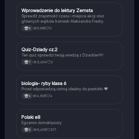
W
Wprowadzenie do lektury Zemsta
Język polski
Sprawdź znajomość czasu i miejsca akcji oraz
głównych wątków komedii Aleksandra Fredry.
5,985
0
8
Q
Quiz-Dziady cz.2
Język polski
Ten quiz sprawdzi twoją wiedzę z Dziadów🫶!
3,604
2
7
B
biologia- ryby klasa 6
Biologia
Przed odpowiedzią ustnią idealny do powtórki ❤️
4,805
4
6
Polski e8
Język polski
Egzamin ósmoklasisty
8,698
377
8