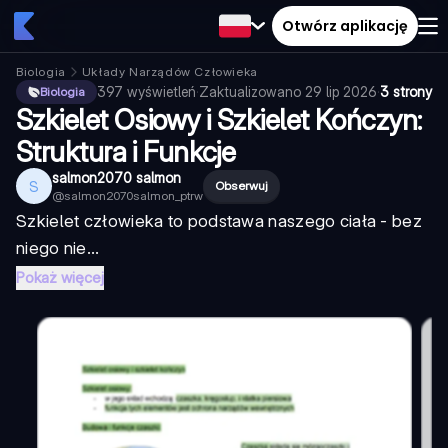
Otwórz aplikację
Biologia
Układy Narządów Człowieka
397
wyświetleń
·
Zaktualizowano
29 lip 2026
·
3 strony
Biologia
Szkielet Osiowy i Szkielet Kończyn:
Struktura i Funkcje
salmon2070 salmon
S
Obserwuj
@
salmon2070salmon_ptrw
Szkielet człowieka to podstawa naszego ciała - bez
niego nie...
Pokaż więcej