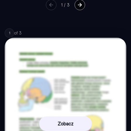
1
/
3
of
3
1
Zobacz