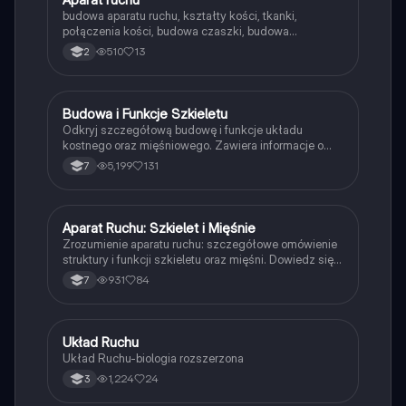
budowa aparatu ruchu, kształty kości, tkanki,
połączenia kości, budowa czaszki, budowa
kręgosłupa, budowa klatki piersiowej, szkielet
510
13
2
kończyn, higiena i choroby aparatu ruchu, mięśne,
źródła energii i budowa mięśnia szkieletowego
Budowa i Funkcje Szkieletu
Biologia
Odkryj szczegółową budowę i funkcje układu
kostnego oraz mięśniowego. Zawiera informacje o
strukturze kości, rodzajach stawów, funkcjach
5,199
131
7
szkieletu, a także mechanizmach skurczu mięśni.
Idealne dla uczniów 7 klasy SP i 2 LO. Typ:
opracowanie.
Aparat Ruchu: Szkielet i Mięśnie
Biologia
Zrozumienie aparatu ruchu: szczegółowe omówienie
struktury i funkcji szkieletu oraz mięśni. Dowiedz się o
budowie kości, stawów, urazach kończyn oraz roli
931
84
7
mięśni w ruchu. Idealne dla uczniów biologii i
medycyny. Typ: podsumowanie.
Układ Ruchu
Biologia
Układ Ruchu-biologia rozszerzona
1,224
24
3