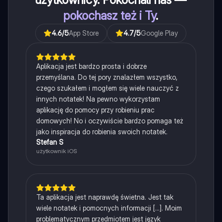
pokochasz też i Ty
.
4.6
/5
App Store
4.7
/5
Google Play
Aplikacja jest bardzo prosta i dobrze
przemyślana. Do tej pory znalazłem wszystko,
czego szukałem i mogłem się wiele nauczyć z
innych notatek! Na pewno wykorzystam
aplikację do pomocy przy robieniu prac
domowych! No i oczywiście bardzo pomaga też
jako inspiracja do robienia swoich notatek.
Stefan S
użytkownik iOS
Ta aplikacja jest naprawdę świetna. Jest tak
wiele notatek i pomocnych informacji [...]. Moim
problematycznym przedmiotem jest język