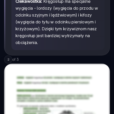
Ciekawostka:
Kręgosłup ma specjalne
wygięcia - lordozy (wygięcia do przodu w
odcinku szyjnym i lędźwiowym) i kifozy
(wygięcia do tyłu w odcinku piersiowym i
krzyżowym). Dzięki tym krzywiznom nasz
kręgosłup jest bardziej wytrzymały na
obciążenia.
of
3
2