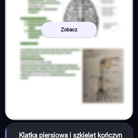
Zobacz
Klatka piersiowa i szkielet kończyn