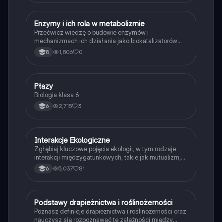
E
Enzymy i ich rola w metabolizmie
Biologia
Przećwicz wiedzę o budowie enzymów i
mechanizmach ich działania jako biokatalizatorów
przyspieszających reakcje.
1,806
0
8
P
Płazy
Biologia
Biologia klasa 6
2,715
3
6
Interakcje Ekologiczne
Biologia
Zgłębiaj kluczowe pojęcia ekologii, w tym rodzaje
interakcji międzygatunkowych, takie jak mutualizm,
komensalizm, drapieżnictwo i pasożytnictwo.
5,037
81
6
Dowiedz się o strukturze populacji, ekosystemach
oraz zależnościach pokarmowych. Idealne dla
studentów biologii i ekologii. Typ: podsumowanie.
P
Podstawy drapieżnictwa i roślinożerności
Biologia
Poznasz definicje drapieżnictwa i roślinożerności oraz
nauczysz się rozpoznawać te zależności między