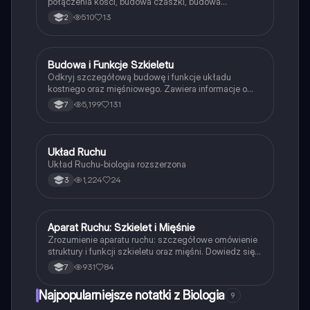
połączenia kości, budowa czaszki, budowa
kręgosłupa, budowa klatki piersiowej, szkielet
510
13
2
kończyn, higiena i choroby aparatu ruchu, mięśne,
źródła energii i budowa mięśnia szkieletowego
Budowa i Funkcje Szkieletu
Biologia
Odkryj szczegółową budowę i funkcje układu
kostnego oraz mięśniowego. Zawiera informacje o
strukturze kości, rodzajach stawów, funkcjach
5,199
131
7
szkieletu, a także mechanizmach skurczu mięśni.
Idealne dla uczniów 7 klasy SP i 2 LO. Typ:
opracowanie.
Układ Ruchu
Biologia
Układ Ruchu-biologia rozszerzona
1,224
24
3
Aparat Ruchu: Szkielet i Mięśnie
Biologia
Zrozumienie aparatu ruchu: szczegółowe omówienie
struktury i funkcji szkieletu oraz mięśni. Dowiedz się o
budowie kości, stawów, urazach kończyn oraz roli
931
84
7
mięśni w ruchu. Idealne dla uczniów biologii i
medycyny. Typ: podsumowanie.
Najpopularniejsze notatki z Biologia
9