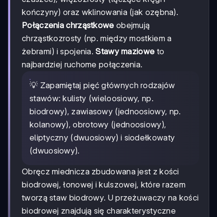
kończyny) oraz wklinowania (jak ozębna).
Połączenia chrząstkowe
obejmują
chrząstkozrosty (np. między mostkiem a
żebrami) i spojenia.
Stawy maziowe
to
najbardziej ruchome połączenia.
💡 Zapamiętaj pięć głównych rodzajów
stawów: kulisty (wieloosiowy, np.
biodrowy), zawiasowy (jednoosiowy, np.
kolanowy), obrotowy (jednoosiowy),
eliptyczny (dwuosiowy) i siodełkowaty
(dwuosiowy).
Obręcz miednicza zbudowana jest z kości
biodrowej, łonowej i kulszowej, które razem
tworzą staw biodrowy. U przeżuwaczy na kości
biodrowej znajdują się charakterystyczne