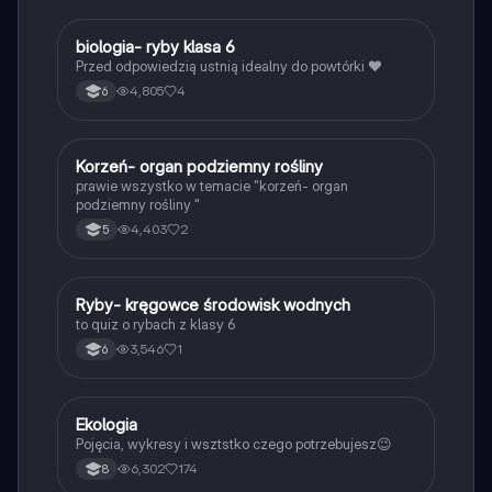
B
biologia- ryby klasa 6
Biologia
Przed odpowiedzią ustnią idealny do powtórki ❤️
4,805
4
6
K
Korzeń- organ podziemny rośliny
Biologia
prawie wszystko w temacie "korzeń- organ
podziemny rośliny "
4,403
2
5
R
Ryby- kręgowce środowisk wodnych
Biologia
to quiz o rybach z klasy 6
3,546
1
6
Ekologia
Biologia
Pojęcia, wykresy i wsztstko czego potrzebujesz😉
6,302
174
8