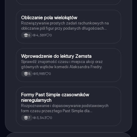
O
Obliczanie pola wielokątów
Matematyka
Rozwiązywanie prostych zadań rachunkowych na
obliczanie pól figur przy podanych długościach
boków i wysokości.
4,389
0
6
W
Wprowadzenie do lektury Zemsta
Język polski
Sprawdź znajomość czasu i miejsca akcji oraz
głównych wątków komedii Aleksandra Fredry.
5,985
0
8
F
Formy Past Simple czasowników
Język angielski
nieregularnych
Rozpoznawanie i dopasowywanie podstawowych
form czasu przeszłego Past Simple dla
najpopularniejszych czasowników nieregularnych.
3,343
0
7