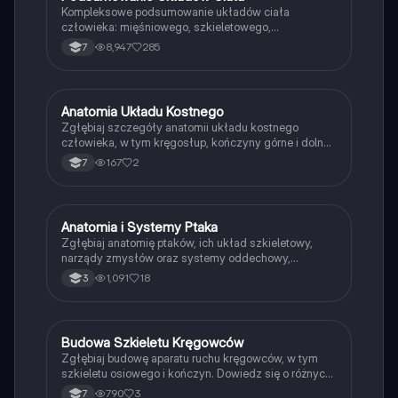
Kompleksowe podsumowanie układów ciała
człowieka: mięśniowego, szkieletowego,
pokarmowego, krążenia, limfatycznego,
8,947
285
7
wydalniczego, hormonalnego oraz nerwowego.
Zawiera kluczowe informacje o budowie i funkcjach
poszczególnych układów, a także o higienie i
chorobach. Idealne dla uczniów klasy 7.
Anatomia Układu Kostnego
Biologia
Zgłębiaj szczegóły anatomii układu kostnego
człowieka, w tym kręgosłup, kończyny górne i dolne
oraz czaszkę. Dowiedz się o poszczególnych
167
2
7
kościach, ich funkcjach oraz położeniu w ciele.
Idealne dla studentów medycyny i biologii. Typ:
Podsumowanie.
Anatomia i Systemy Ptaka
Biologia
Zgłębiaj anatomię ptaków, ich układ szkieletowy,
narządy zmysłów oraz systemy oddechowy,
krwionośny i wydalniczy. Dowiedz się o budowie piór,
1,091
18
3
różnorodności strunowców oraz rozwoju ptaków.
Idealne dla uczniów 2 klasy rozszerzonej. Materiał
zawiera kluczowe informacje o strukturze i
funkcjonowaniu ptaków.
Budowa Szkieletu Kręgowców
Biologia
Zgłębiaj budowę aparatu ruchu kręgowców, w tym
szkieletu osiowego i kończyn. Dowiedz się o różnych
typach kości, ich funkcjach oraz współpracy układu
790
3
7