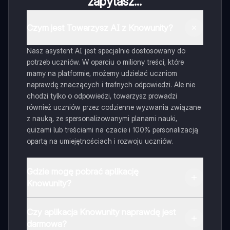
zapytasz...
Czym jest Towarzysz AI z Knowunity?
Nasz asystent AI jest specjalnie dostosowany do
potrzeb uczniów. W oparciu o miliony treści, które
mamy na platformie, możemy udzielać uczniom
naprawdę znaczących i trafnych odpowiedzi. Ale nie
chodzi tylko o odpowiedzi, towarzysz prowadzi
również uczniów przez codzienne wyzwania związane
z nauką, ze spersonalizowanymi planami nauki,
quizami lub treściami na czacie i 100% personalizacją
opartą na umiejętnościach i rozwoju uczniów.
Gdzie mogę pobrać aplikację
Knowunity?
Aplikację możesz pobrać z Google Play i Apple Store.
Czy aplikacja Knowunity naprawdę jest
darmowa?