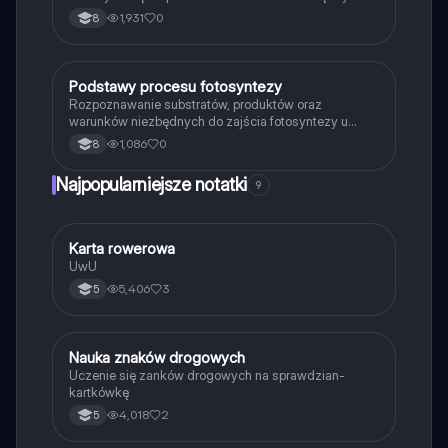
organizmami w przyrodzie.
1,931
0
8
P
Podstawy procesu fotosyntezy
Biologia
Rozpoznawanie substratów, produktów oraz
warunków niezbędnych do zajścia fotosyntezy u
roślin.
1,086
0
8
Najpopularniejsze notatki
9
K
Karta rowerowa
Technika
UwU
5,406
3
5
N
Nauka znaków drogowych
Technika
Uczenie się zanków drogowych na sprawdzian-
kartkówkę
4,018
2
5