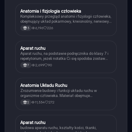
informacje o budowie kości, rodzajach stawów i
mechanizmach skurczu mięśni. Typ: Podsumowanie.
Anatomia i fizjologia człowieka
Biologia
Kompleksowy przegląd anatomii i fizjologii człowieka,
obejmujący układ pokarmowy, krwionośny, nerwowy
oraz hormonalny. Idealny materiał do powtórki przed
6,196
226
3
maturą 2023/24. Zawiera kluczowe informacje o
strukturze i funkcjach narządów, mechanizmach
homeostazy oraz procesach metabolicznych.
Doskonałe dla uczniów przygotowujących się do
Aparat ruchu
Biologia
egzaminów.
Aparat ruchu, na podstawie podręcznika do klasy 7 i
repetytorium, jezeli notatka Ci się spodoba zostaw
serduszko❤️ jezeli są jakieś błędy proszę o
2,699
90
7
poprawienie w komentarzu
Anatomia Układu Ruchu
Biologia
Zrozumienie budowy i funkcji układu ruchu w
organizmie człowieka. Materiał obejmuje
szczegółowe informacje o mięśniach, kościach,
11,334
272
2
stawach oraz ich współpracy. Idealne dla uczniów
biologii w liceum. Typ: prezentacja.
Aparat ruchu
Biologia
budowa aparatu ruchu, kształty kości, tkanki,