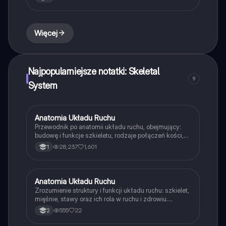
szkieletowego i mięśniowego. Idealne dla uczniów
klasy VII biologii. Typ: podsumowanie.
Więcej
Najpopularniejsze notatki: Skeletal
9
System
Anatomia Układu Ruchu
Biologia
Przewodnik po anatomii układu ruchu, obejmujący:
budowę i funkcje szkieletu, rodzaje połączeń kości,
strukturę mięśni szkieletowych oraz higienę i choroby
28,237
1,601
1
układu ruchu. Idealny materiał do nauki dla
studentów biologii i medycyny. Zawiera ilustracje i
kluczowe informacje o szkieletach osiowym i
kończynowym.
Anatomia Układu Ruchu
Biologia
Zrozumienie struktury i funkcji układu ruchu: szkielet,
mięśnie, stawy oraz ich rola w ruchu i zdrowiu.
Dowiedz się o chorobach układu ruchu, takich jak
555
22
2
osteoporoza i skolioza, oraz o znaczeniu tkanki
kostnej i mięśniowej. Materiał zawiera szczegółowe