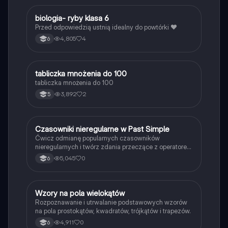
B
biologia- ryby klasa 6
Biologia
Przed odpowiedzią ustnią idealny do powtórki ❤️
4,805
4
6
T
tabliczka mnożenia do 100
Matematyka
tabliczka mnożenia do 100
3,892
2
5
C
Czasowniki nieregularne w Past Simple
Język angielski
Ćwicz odmianę popularnych czasowników
nieregularnych i twórz zdania przeczące z operatorem
didn't w czasie Past Simple.
5,045
0
6
W
Wzory na pola wielokątów
Matematyka
Rozpoznawanie i utrwalanie podstawowych wzorów
na pola prostokątów, kwadratów, trójkątów i trapezów.
4,911
0
6