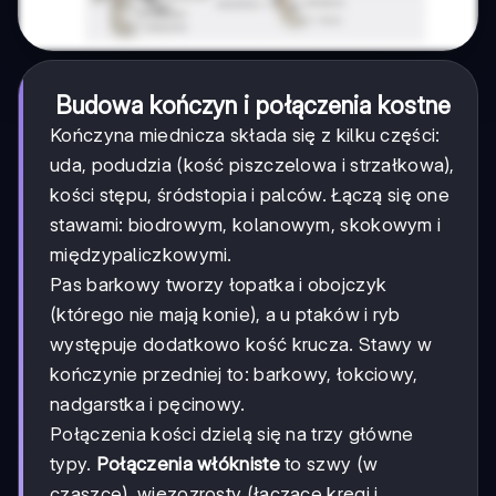
Budowa kończyn i połączenia kostne
Kończyna miednicza składa się z kilku części:
uda, podudzia (kość piszczelowa i strzałkowa),
kości stępu, śródstopia i palców. Łączą się one
stawami: biodrowym, kolanowym, skokowym i
międzypaliczkowymi.
Pas barkowy tworzy łopatka i obojczyk
(którego nie mają konie), a u ptaków i ryb
występuje dodatkowo kość krucza. Stawy w
kończynie przedniej to: barkowy, łokciowy,
nadgarstka i pęcinowy.
Połączenia kości dzielą się na trzy główne
typy.
Połączenia włókniste
to szwy (w
czaszce), więzozrosty (łączące kręgi i