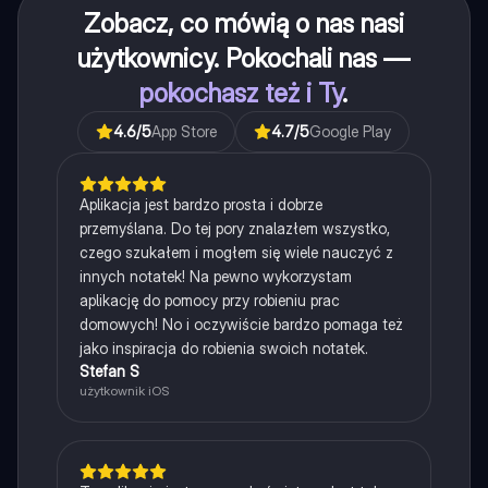
Zobacz, co mówią o nas nasi
użytkownicy. Pokochali nas —
pokochasz też i Ty
.
4.6
/5
App Store
4.7
/5
Google Play
Aplikacja jest bardzo prosta i dobrze
przemyślana. Do tej pory znalazłem wszystko,
czego szukałem i mogłem się wiele nauczyć z
innych notatek! Na pewno wykorzystam
aplikację do pomocy przy robieniu prac
domowych! No i oczywiście bardzo pomaga też
jako inspiracja do robienia swoich notatek.
Stefan S
użytkownik iOS