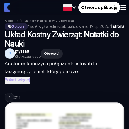
Otwórz aplikację
Biologia
Układy Narządów Człowieka
1869
wyświetleń
·
Zaktualizowano
19 lip 2026
·
1 strona
Biologia
Układ Kostny Zwierząt: Notatki do
Nauki
ptyszaa
P
Obserwuj
@
ptyszaa_usgp
Anatomia kończyn i połączeń kostnych to
fascynujący temat, który pomoże...
Pokaż więcej
of
1
1