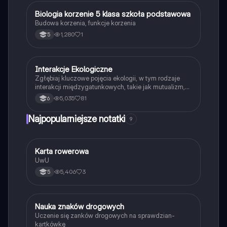
B
Biologia korzenie 5 klasa szkoła podstawowa
Biologia
Budowa korzenia, funkcje korzenia
1,280
1
5
Interakcje Ekologiczne
Biologia
Zgłębiaj kluczowe pojęcia ekologii, w tym rodzaje
interakcji międzygatunkowych, takie jak mutualizm,
komensalizm, drapieżnictwo i pasożytnictwo.
5,035
81
6
Dowiedz się o strukturze populacji, ekosystemach
oraz zależnościach pokarmowych. Idealne dla
Najpopularniejsze notatki
9
studentów biologii i ekologii. Typ: podsumowanie.
K
Karta rowerowa
Technika
UwU
5,406
3
5
N
Nauka znaków drogowych
Technika
Uczenie się zanków drogowych na sprawdzian-
kartkówkę