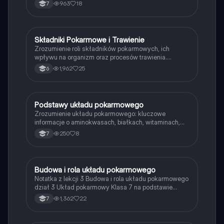
się, jak zachodzi proces trawienia, jakie enzymy są
963
18
7
zaangażowane oraz jak poszczególne narządy
współpracują w metabolizmie. Idealne dla uczniów
klasy 7, którzy chcą zgłębić temat biologii. Typ:
podsumowanie.
Składniki Pokarmowe i Trawienie
Biologia
Zrozumienie roli składników pokarmowych, ich
wpływu na organizm oraz procesów trawienia.
Dowiedz się o funkcjach układu pokarmowego,
1,962
25
6
gruczołach trawiennych, chorobach układu
pokarmowego oraz znaczeniu witamin i minerałów.
Materiał obejmuje etapy trawienia oraz mechanizmy
enzymatyczne. Typ: Podsumowanie.
Podstawy układu pokarmowego
Biologia
Zrozumienie układu pokarmowego: kluczowe
informacje o aminokwasach, białkach, witaminach,
tłuszczach, węglowodanach oraz procesach
250
8
7
trawienia. Idealne materiały do nauki na kartkówkę z
biologii klasy 7. Obejmuje również rolę minerałów i
enzymów w organizmie.
Budowa i rola układu pokarmowego
Biologia
Notatka z lekcji 3 Budowa i rola układu pokarmowego
dział 3 Układ pokarmowy Klasa 7 na podstawie
podręcznika "Puls Życia"
1,362
22
7