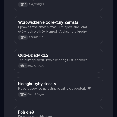
4,018
2
5
W
Wprowadzenie do lektury Zemsta
Język polski
Sprawdź znajomość czasu i miejsca akcji oraz
głównych wątków komedii Aleksandra Fredry.
5,985
0
8
Q
Quiz-Dziady cz.2
Język polski
Ten quiz sprawdzi twoją wiedzę z Dziadów🫶!
3,604
2
7
B
biologia- ryby klasa 6
Biologia
Przed odpowiedzią ustnią idealny do powtórki ❤️
4,805
4
6
Polski e8
Język polski
Egzamin ósmoklasisty