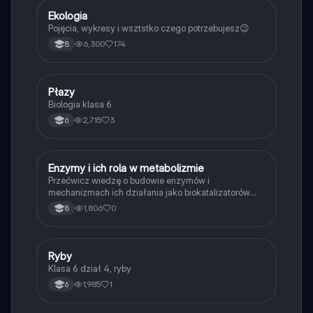
Ekologia
Biologia
Pojęcia, wykresy i wsztstko czego potrzebujesz😉
6,300
174
8
P
Płazy
Biologia
Biologia klasa 6
2,715
3
6
E
Enzymy i ich rola w metabolizmie
Biologia
Przećwicz wiedzę o budowie enzymów i
mechanizmach ich działania jako biokatalizatorów
przyspieszających reakcje.
1,806
0
8
R
Ryby
Biologia
Klasa 6 dział 4, ryby
1,985
1
6