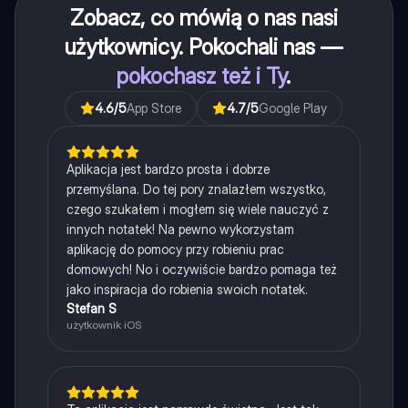
Zobacz, co mówią o nas nasi
użytkownicy. Pokochali nas —
pokochasz też i Ty
.
4.6
/5
App Store
4.7
/5
Google Play
Aplikacja jest bardzo prosta i dobrze
przemyślana. Do tej pory znalazłem wszystko,
czego szukałem i mogłem się wiele nauczyć z
innych notatek! Na pewno wykorzystam
aplikację do pomocy przy robieniu prac
domowych! No i oczywiście bardzo pomaga też
jako inspiracja do robienia swoich notatek.
Stefan S
użytkownik iOS