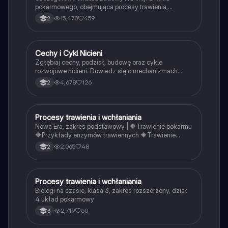
pokarmowego, obejmująca procesy trawienia,
wchłaniania oraz rolę enzymów i witamin. Dowiedz
15,470
459
2
się o strukturach takich jak jelito cienkie, jelito grube,
wątroba i trzustka. Idealne dla studentów biologii i
medycyny. Typ: Podsumowanie.
Cechy i Cykl Nicieni
Biologia
Zgłębiaj cechy, podział, budowę oraz cykle
rozwojowe nicieni. Dowiedz się o mechanizmach
rozmnażania, funkcjach życiowych oraz strukturze
4,678
126
2
wewnętrznej. Idealne dla studentów biologii i nauk
przyrodniczych. Typ: podsumowanie.
Procesy trawienia i wchłaniania
Biologia
Nowa Era, zakres podstawowy | 🔶Trawienie pokarmu
🔶Przykłady enzymów trawiennych 🔶Trawienie
cukrów, białek i tłuszczów 🔶Ośrodki głodu i sytości
2,065
48
2
Procesy trawienia i wchłaniania
Biologia
Biologi na czasie, klasa 3, zakres rozszerzony, dział
4 układ pokarmowy
2,719
60
3