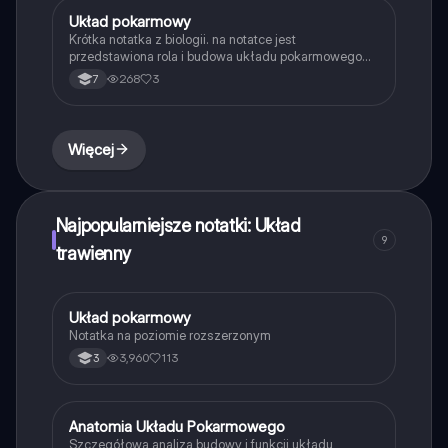
Układ pokarmowy
Biologia
Krótka notatka z biologii. na notatce jest
przedstawiona rola i budowa układu pokarmowego
oraz zębów
268
3
7
Więcej
Najpopularniejsze notatki: Układ
9
trawienny
Układ pokarmowy
Biologia
Notatka na poziomie rozszerzonym
3,960
113
3
Anatomia Układu Pokarmowego
Biologia
Szczegółowa analiza budowy i funkcji układu