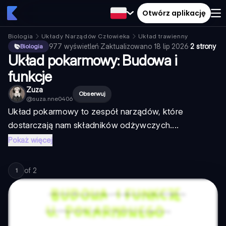
Otwórz aplikację
Biologia
Układy Narządów Człowieka
Układ trawienny
977
wyświetleń
·
Zaktualizowano
18 lip 2026
·
2 strony
Biologia
Układ pokarmowy: Budowa i
funkcje
Zuza
Obserwuj
@
suza.nne0406
Układ pokarmowy to zespół narządów, które
dostarczają nam składników odżywczych....
Pokaż więcej
of
2
1