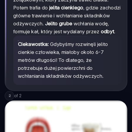
Potem trafia do
jelita cienkiego
, gdzie zachodzi
główne trawienie i wchłanianie składników
odżywczych.
Jelito grube
wchłania wodę,
formuje kał, który jest wydalany przez
odbyt
.
Ciekawostka:
Gdybyśmy rozwinęli jelito
cienkie człowieka, miałoby około 6-7
metrów długości! To dlatego, że
potrzebuje dużej powierzchni do
wchłaniania składników odżywczych.
of
2
2