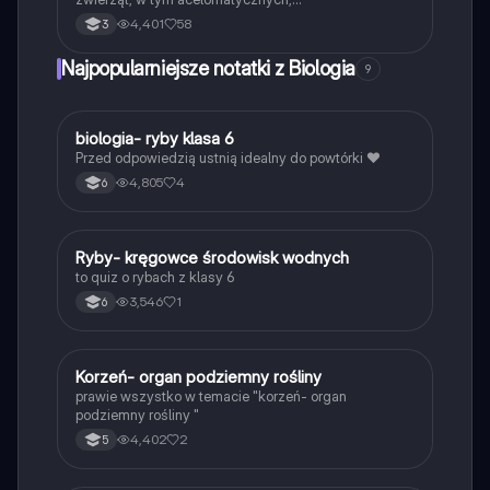
pseudocelomatycznych oraz ich adaptacje do
4,401
58
3
różnych rodzajów pokarmu. Dowiedz się o procesach
trawienia wewnątrzkomórkowego i zewnętrznego, a
Najpopularniejsze notatki z Biologia
9
także o roli enzymów w trawieniu. Notatka oparta na
podręczniku Nowej Ery.
B
biologia- ryby klasa 6
Biologia
Przed odpowiedzią ustnią idealny do powtórki ❤️
4,805
4
6
R
Ryby- kręgowce środowisk wodnych
Biologia
to quiz o rybach z klasy 6
3,546
1
6
K
Korzeń- organ podziemny rośliny
Biologia
prawie wszystko w temacie "korzeń- organ
podziemny rośliny "
4,402
2
5