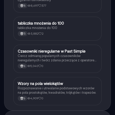
8,697
377
8
T
tabliczka mnożenia do 100
Matematyka
tabliczka mnożenia do 100
3,882
2
5
C
Czasowniki nieregularne w Past Simple
Język angielski
Ćwicz odmianę popularnych czasowników
nieregularnych i twórz zdania przeczące z operatorem
didn't w czasie Past Simple.
5,040
0
6
W
Wzory na pola wielokątów
Matematyka
Rozpoznawanie i utrwalanie podstawowych wzorów
na pola prostokątów, kwadratów, trójkątów i trapezów.
4,909
0
6