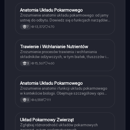
Anatomia Układu Pokarmowego
Biologia
Zrozumienie anatomii układu pokarmowego: od jamy
ustnej do odbytu. Dowiedz się o funkcjach narządów,
procesach trawienia i wchłaniania. Materiał
13,372
470
7
przeznaczony dla uczniów 7 klasy, oparty na
podręczniku biologii. Kluczowe pojęcia: trawienie,
wchłanianie, struktura ciała.
Trawienie i Wchłanianie Nutrientów
Biologia
Zrozumienie procesów trawienia i wchłaniania
składników odżywczych, w tym białek, tłuszczów i
węglowodanów. Dowiedz się, jak enzymy, takie jak
15,367
460
3
amylaza, lipaza i pepsyna, odgrywają kluczową rolę w
rozkładzie pokarmów oraz ich absorpcji w jelicie
cienkim. Materiał oparty na podręczniku 'Biologia na
czasie 3' wydawnictwa Nowa Era.
Anatomia Układu Pokarmowego
Biologia
Zrozumienie anatomii i funkcji układu pokarmowego
w kontekście biologii. Obejmuje szczegółowy opis
budowy jamy ustnej, przełyku, żołądka, jelit oraz roli
6,558
111
3
gruczołów trawiennych. Idealne dla uczniów klasy 3
Biologii Rozszerzonej. Kluczowe pojęcia: trawienie,
struktura ciała, układ pokarmowy.
Układ Pokarmowy Zwierząt
Biologia
Zgłębiaj różnorodność układów pokarmowych
zwierząt, w tym acelomatycznych,