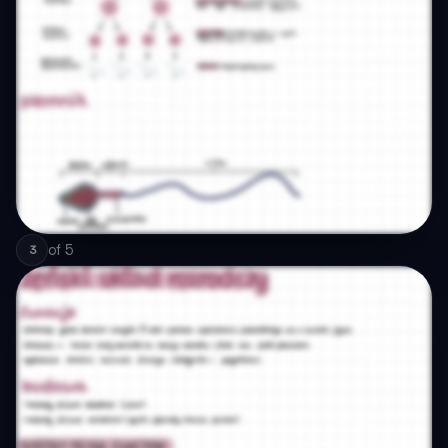
of
5
3