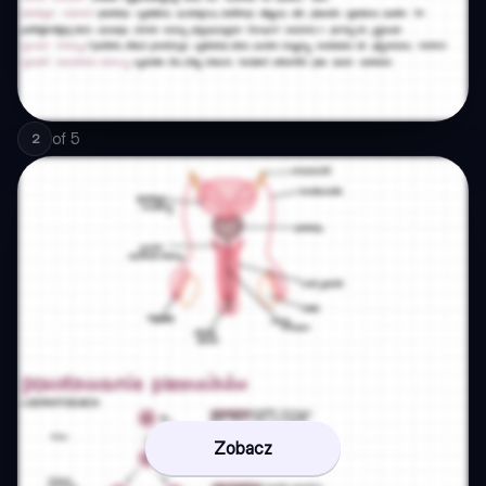
of
5
2
Zobacz