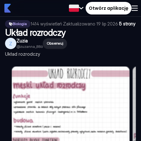
Otwórz aplikację
1414
wyświetleń
·
Zaktualizowano
19 lip 2026
·
5 strony
Biologia
Układ rozrodczy
Zuzia
Z
Obserwuj
@
zuzanna_886
Układ rozrodczy