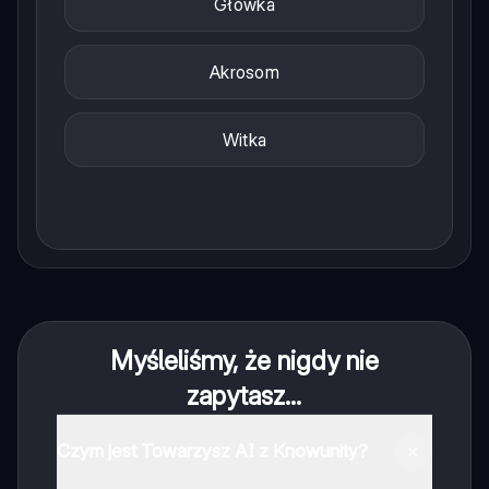
Główka
Akrosom
Witka
Myśleliśmy, że nigdy nie
zapytasz...
Czym jest Towarzysz AI z Knowunity?