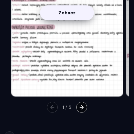
Zobacz
1
/
5