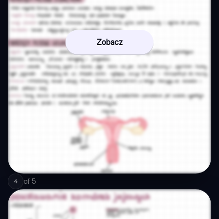
Zobacz
of
5
4