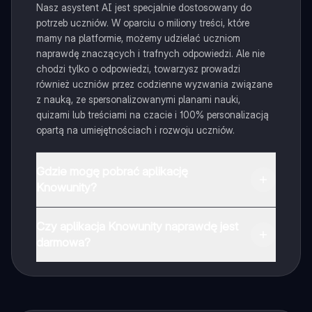
Nasz asystent AI jest specjalnie dostosowany do
potrzeb uczniów. W oparciu o miliony treści, które
mamy na platformie, możemy udzielać uczniom
naprawdę znaczących i trafnych odpowiedzi. Ale nie
chodzi tylko o odpowiedzi, towarzysz prowadzi
również uczniów przez codzienne wyzwania związane
z nauką, ze spersonalizowanymi planami nauki,
quizami lub treściami na czacie i 100% personalizacją
opartą na umiejętnościach i rozwoju uczniów.
Gdzie mogę pobrać aplikację
Knowunity?
Aplikację możesz pobrać z Google Play i Apple Store.
Czy aplikacja Knowunity naprawdę jest
darmowa?
Tak, masz całkowicie darmowy dostęp do wszystkich
notatek w aplikacji, możesz w każdej chwili rozmawiać
z Ekspertami lub ich obserwować. Możesz użyć