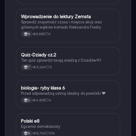
W
Wprowadzenie do lektury Zemsta
Język polski
Sprawdź znajomość czasu i miejsca akcji oraz
głównych wątków komedii Aleksandra Fredry.
5,985
0
8
Q
Quiz-Dziady cz.2
Język polski
Ten quiz sprawdzi twoją wiedzę z Dziadów🫶!
3,604
2
7
B
biologia- ryby klasa 6
Biologia
Przed odpowiedzią ustnią idealny do powtórki ❤️
4,805
4
6
Polski e8
Język polski
Egzamin ósmoklasisty
8,700
376
8