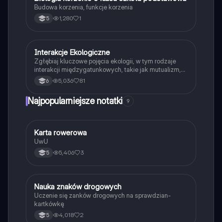
Budowa korzenia, funkcje korzenia
1,280
1
5
Interakcje Ekologiczne
Biologia
Zgłębiaj kluczowe pojęcia ekologii, w tym rodzaje
interakcji międzygatunkowych, takie jak mutualizm,
komensalizm, drapieżnictwo i pasożytnictwo.
5,036
81
6
Dowiedz się o strukturze populacji, ekosystemach
oraz zależnościach pokarmowych. Idealne dla
Najpopularniejsze notatki
9
studentów biologii i ekologii. Typ: podsumowanie.
K
Karta rowerowa
Technika
UwU
5,406
3
5
N
Nauka znaków drogowych
Technika
Uczenie się zanków drogowych na sprawdzian-
kartkówkę
4,018
2
5