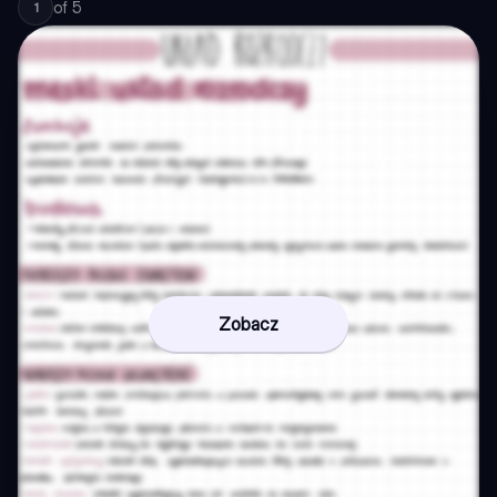
of
5
1
Zobacz