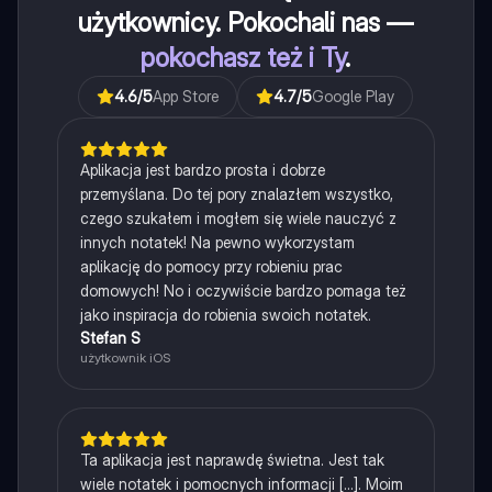
użytkownicy. Pokochali nas —
pokochasz też i Ty
.
4.6
/5
App Store
4.7
/5
Google Play
Aplikacja jest bardzo prosta i dobrze
przemyślana. Do tej pory znalazłem wszystko,
czego szukałem i mogłem się wiele nauczyć z
innych notatek! Na pewno wykorzystam
aplikację do pomocy przy robieniu prac
domowych! No i oczywiście bardzo pomaga też
jako inspiracja do robienia swoich notatek.
Stefan S
użytkownik iOS
Ta aplikacja jest naprawdę świetna. Jest tak
wiele notatek i pomocnych informacji [...]. Moim