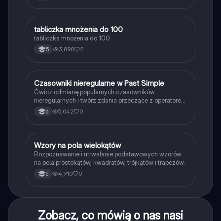
T
tabliczka mnożenia do 100
Matematyka
tabliczka mnożenia do 100
3,890
2
5
C
Czasowniki nieregularne w Past Simple
Język angielski
Ćwicz odmianę popularnych czasowników
nieregularnych i twórz zdania przeczące z operatorem
didn't w czasie Past Simple.
5,042
0
6
W
Wzory na pola wielokątów
Matematyka
Rozpoznawanie i utrwalanie podstawowych wzorów
na pola prostokątów, kwadratów, trójkątów i trapezów.
4,910
0
6
Zobacz, co mówią o nas nasi