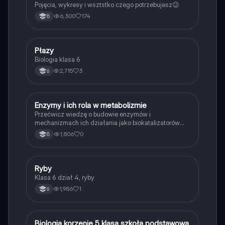
Pojęcia, wykresy i wsztstko czego potrzebujesz😉
6,300
174
8
P
Płazy
Biologia
Biologia klasa 6
2,715
3
6
E
Enzymy i ich rola w metabolizmie
Biologia
Przećwicz wiedzę o budowie enzymów i
mechanizmach ich działania jako biokatalizatorów
przyspieszających reakcje.
1,806
0
8
R
Ryby
Biologia
Klasa 6 dział 4, ryby
1,986
1
6
B
Biologia korzenie 5 klasa szkoła podstawowa
Biologia