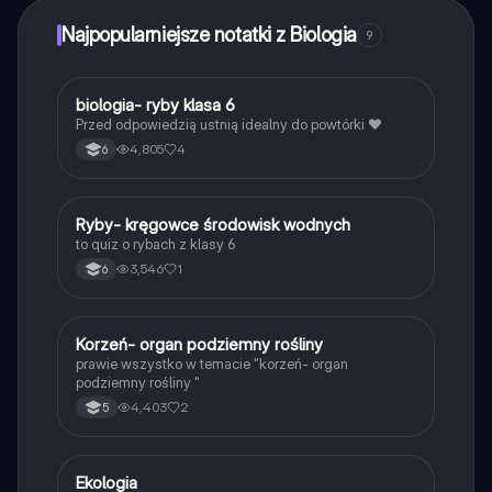
punktów, aby odblokować pewne funkcje w aplikacji,
które również możesz otrzymać za darmo. Dodatkowo
Najpopularniejsze notatki z Biologia
9
oferujemy usługę Knowunity Premium, która pozwala
na odblokowanie większej liczby funkcji.
B
biologia- ryby klasa 6
Biologia
Przed odpowiedzią ustnią idealny do powtórki ❤️
4,805
4
6
R
Ryby- kręgowce środowisk wodnych
Biologia
to quiz o rybach z klasy 6
3,546
1
6
K
Korzeń- organ podziemny rośliny
Biologia
prawie wszystko w temacie "korzeń- organ
podziemny rośliny "
4,403
2
5
Ekologia
Biologia