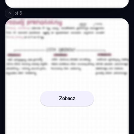
of
5
5
Zobacz