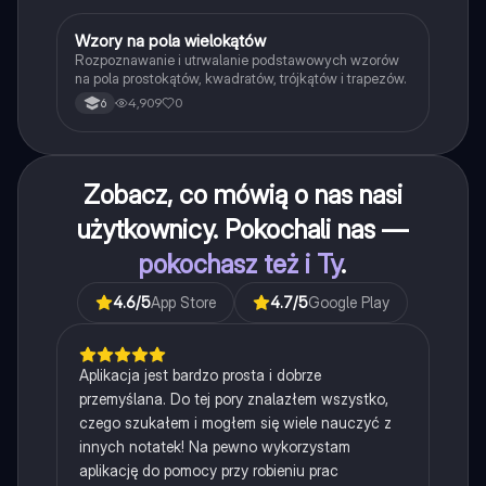
W
Wzory na pola wielokątów
Matematyka
Rozpoznawanie i utrwalanie podstawowych wzorów
na pola prostokątów, kwadratów, trójkątów i trapezów.
4,909
0
6
Zobacz, co mówią o nas nasi
użytkownicy. Pokochali nas —
pokochasz też i Ty
.
4.6
/5
App Store
4.7
/5
Google Play
Aplikacja jest bardzo prosta i dobrze
przemyślana. Do tej pory znalazłem wszystko,
czego szukałem i mogłem się wiele nauczyć z
innych notatek! Na pewno wykorzystam
aplikację do pomocy przy robieniu prac