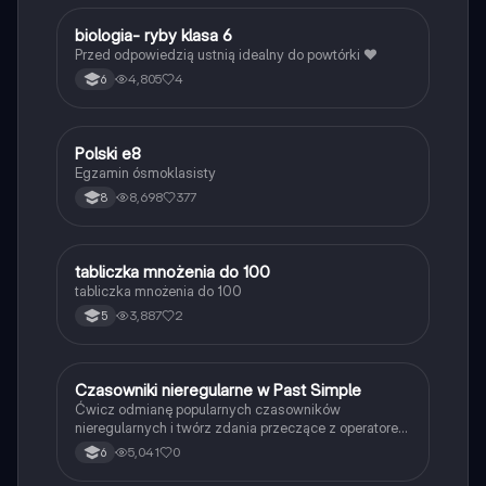
B
biologia- ryby klasa 6
Biologia
Przed odpowiedzią ustnią idealny do powtórki ❤️
4,805
4
6
Polski e8
Język polski
Egzamin ósmoklasisty
8,698
377
8
T
tabliczka mnożenia do 100
Matematyka
tabliczka mnożenia do 100
3,887
2
5
C
Czasowniki nieregularne w Past Simple
Język angielski
Ćwicz odmianę popularnych czasowników
nieregularnych i twórz zdania przeczące z operatorem
didn't w czasie Past Simple.
5,041
0
6