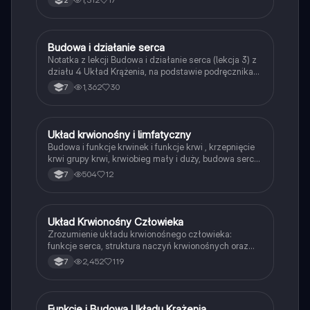
2
obronie organizmu oraz mechanizmach transportu
tlenu i substancji odżywczych. Idealne dla uczniów
biologii w liceum. Typ: Podsumowanie.
Budowa i działanie serca
Biologia
Notatka z lekcji Budowa i działanie serca (lekcja 3) z
działu 4 Układ Krążenia, na podstawie podręcznika
Puls Życia do klasy 7, wydawnictwo Nowa Era
1,362
30
7
Układ krwionośny i limfatyczny
Biologia
Budowa i funkcje krwinek i funkcje krwi , krzepnięcie
krwi grupy krwi, krwiobieg mały i duży, budowa serca
, higiena układu krwionośnego, krwotoki i krwawienia,
504
12
7
choroby układu krwionośnego, budowa i funkcje
układu limfatycznego.
Układ Krwionośny Człowieka
Biologia
Zrozumienie układu krwionośnego człowieka:
funkcje serca, struktura naczyń krwionośnych oraz
proces krążenia krwi. Dowiedz się, jak krew
2,452
119
7
transportuje tlen do narządów i jak działa krwiobieg.
Idealne dla uczniów biologii. Typ: podsumowanie.
Funkcje i Budowa Układu Krążenia
Biologia