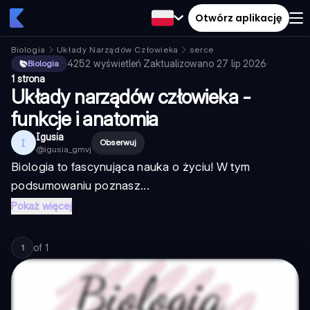
Otwórz aplikację
Biologia
Układy Narządów Człowieka
serce
4252
wyświetleń
·
Zaktualizowano
27 lip 2026
·
Biologia
1 strona
Układy narządów człowieka -
funkcje i anatomia
Igusia
I
Obserwuj
@
igusia_gmvj
Biologia to fascynująca nauka o życiu! W tym
podsumowaniu poznasz...
Pokaż więcej
of
1
1