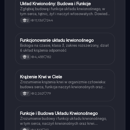
Układ Krwionośny: Budowa i Funkcje
Biologia
Zgłębiaj budowę i funkcje układu krwionośnego, w
tym serca, tętnic, żył i naczyń włosowatych. Dowiedz
się o cyklu pracy serca, ciśnieniu krwi oraz obiegach
11,136
244
2
krwi. Idealne dla uczniów biologii na poziomie
podstawowym.
Funkcjonowanie układu krwionośnego
Biologia
Biologia na czasie, klasa 3, zakres rozszerzony, dział
6 układ krążenia odporność
4,455
82
3
Krążenie Krwi w Ciele
Biologia
Zrozumienie krążenia krwi w organizmie człowieka:
budowa serca, funkcje naczyń krwionośnych oraz
obiegi krwi (mały i duży). Dowiedz się, jak krew
2,262
79
7
transportuje tlen i substancje odżywcze do komórek.
Materiał edukacyjny: prezentacja.
Funkcje i Budowa Układu Krwionośnego
Biologia
Zrozumienie budowy i funkcji układu krwionośnego,
w tym serca, naczyń krwionośnych oraz krwi.
Dowiedz się o procesie krzepnięcia, roli leukocytów w
1,312
17