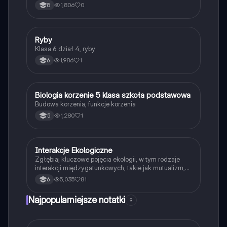
przyspieszających reakcje.
1,806
0
8
R
Ryby
Biologia
Klasa 6 dział 4, ryby
1,986
1
6
B
Biologia korzenie 5 klasa szkoła podstawowa
Biologia
Budowa korzenia, funkcje korzenia
1,280
1
5
Interakcje Ekologiczne
Biologia
Zgłębiaj kluczowe pojęcia ekologii, w tym rodzaje
interakcji międzygatunkowych, takie jak mutualizm,
komensalizm, drapieżnictwo i pasożytnictwo.
5,035
81
6
Dowiedz się o strukturze populacji, ekosystemach
oraz zależnościach pokarmowych. Idealne dla
Najpopularniejsze notatki
9
studentów biologii i ekologii. Typ: podsumowanie.