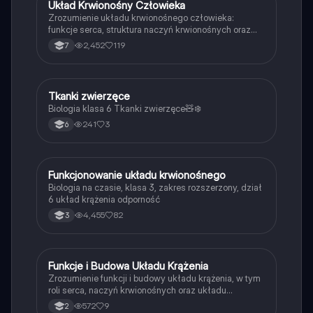
Układ Krwionośny Człowieka
Biologia
Zrozumienie układu krwionośnego człowieka:
funkcje serca, struktura naczyń krwionośnych oraz
proces krążenia krwi. Dowiedz się, jak krew
2,452
119
7
transportuje tlen do narządów i jak działa krwiobieg.
Idealne dla uczniów biologii. Typ: podsumowanie.
Tkanki zwierzęce
Biologia
Biologia klasa 6 Tkanki zwierzęce🧸❄️
241
3
6
Funkcjonowanie układu krwionośnego
Biologia
Biologia na czasie, klasa 3, zakres rozszerzony, dział
6 układ krążenia odporność
4,455
82
3
Funkcje i Budowa Układu Krążenia
Biologia
Zrozumienie funkcji i budowy układu krążenia, w tym
roli serca, naczyń krwionośnych oraz układu
limfatycznego. Notatka zawiera kluczowe informacje
572
9
2