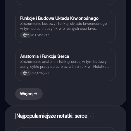
o krwi, jej składzie oraz procesach takich jak
krzepnięcie i transport substancji. Idealna dla uczniów
przygotowujących się do egzaminów z biologii. Typ:
podsumowanie.
Funkcje i Budowa Układu Krwionośnego
Biologia
Zrozumienie budowy i funkcji układu krwionośnego,
w tym serca, naczyń krwionośnych oraz krwi.
Dowiedz się o procesie krzepnięcia, roli leukocytów w
1,312
17
2
obronie organizmu oraz mechanizmach transportu
tlenu i substancji odżywczych. Idealne dla uczniów
biologii w liceum. Typ: Podsumowanie.
Anatomia i Funkcja Serca
Biologia
Zrozumienie anatomii i funkcji serca, w tym budowy
aorty, cyklu pracy serca oraz ciśnienia krwi. Notatka
omawia kluczowe aspekty układu krążenia, w tym
1,170
27
7
rolę przedsionków, komór i naczyń krwionośnych.
Idealna dla uczniów przygotowujących się do
egzaminów z biologii.
Więcej
Najpopularniejsze notatki: serce
9