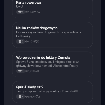
K
Karta rowerowa
Technika
UwU
5,406
3
5
N
Nauka znaków drogowych
Technika
Uczenie się zanków drogowych na sprawdzian-
kartkówkę
4,018
2
5
W
Wprowadzenie do lektury Zemsta
Język polski
Sprawdź znajomość czasu i miejsca akcji oraz
głównych wątków komedii Aleksandra Fredry.
5,985
0
8
Q
Quiz-Dziady cz.2
Język polski
Ten quiz sprawdzi twoją wiedzę z Dziadów🫶!
3,604
2
7