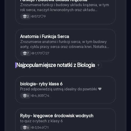
Zrozumienie funkcji i budowy układu krążenia, w tym
roli serca, naczyń krwionośnych oraz układu
limfatycznego. Notatka zawiera kluczowe informacje
572
9
2
o krwi, jej składzie oraz procesach takich jak
krzepnięcie i transport substancji. Idealna dla uczniów
przygotowujących się do egzaminów z biologii. Typ:
podsumowanie.
Anatomia i Funkcja Serca
Biologia
Zrozumienie anatomii i funkcji serca, w tym budowy
aorty, cyklu pracy serca oraz ciśnienia krwi. Notatka
omawia kluczowe aspekty układu krążenia, w tym
1,170
27
7
rolę przedsionków, komór i naczyń krwionośnych.
Idealna dla uczniów przygotowujących się do
Najpopularniejsze notatki z Biologia
9
egzaminów z biologii.
B
biologia- ryby klasa 6
Biologia
Przed odpowiedzią ustnią idealny do powtórki ❤️
4,805
4
6
R
Ryby- kręgowce środowisk wodnych
Biologia
to quiz o rybach z klasy 6
3,546
1
6