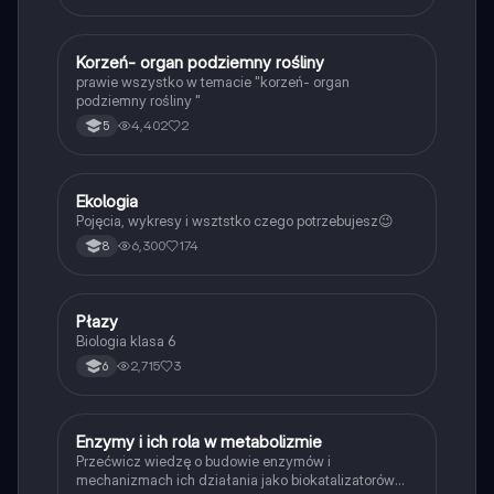
K
Korzeń- organ podziemny rośliny
Biologia
prawie wszystko w temacie "korzeń- organ
podziemny rośliny "
4,402
2
5
Ekologia
Biologia
Pojęcia, wykresy i wsztstko czego potrzebujesz😉
6,300
174
8
P
Płazy
Biologia
Biologia klasa 6
2,715
3
6
E
Enzymy i ich rola w metabolizmie
Biologia
Przećwicz wiedzę o budowie enzymów i
mechanizmach ich działania jako biokatalizatorów