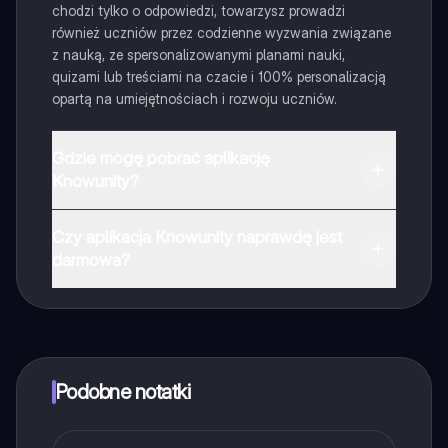
chodzi tylko o odpowiedzi, towarzysz prowadzi
również uczniów przez codzienne wyzwania związane
z nauką, ze spersonalizowanymi planami nauki,
quizami lub treściami na czacie i 100% personalizacją
opartą na umiejętnościach i rozwoju uczniów.
Gdzie mogę pobrać aplikację
Knowunity?
Aplikację możesz pobrać z Google Play i Apple Store.
Czy aplikacja Knowunity naprawdę jest
darmowa?
Tak, masz całkowicie darmowy dostęp do wszystkich
notatek w aplikacji, możesz w każdej chwili rozmawiać
z Ekspertami lub ich obserwować. Możesz użyć
punktów, aby odblokować pewne funkcje w aplikacji,
które również możesz otrzymać za darmo. Dodatkowo
Podobne notatki
oferujemy usługę Knowunity Premium, która pozwala
na odblokowanie większej liczby funkcji.