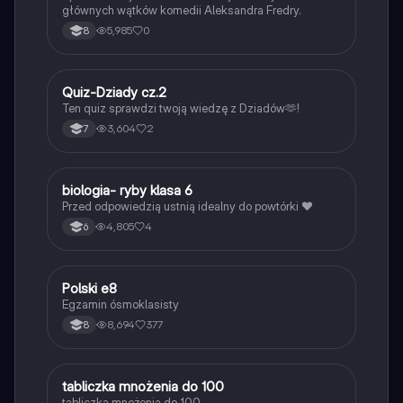
głównych wątków komedii Aleksandra Fredry.
5,985
0
8
Q
Quiz-Dziady cz.2
Język polski
Ten quiz sprawdzi twoją wiedzę z Dziadów🫶!
3,604
2
7
B
biologia- ryby klasa 6
Biologia
Przed odpowiedzią ustnią idealny do powtórki ❤️
4,805
4
6
Polski e8
Język polski
Egzamin ósmoklasisty
8,694
377
8
T
tabliczka mnożenia do 100
Matematyka
tabliczka mnożenia do 100