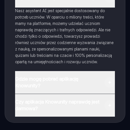
Nasz asystent AI jest specjalnie dostosowany do
potrzeb uczniów. W oparciu o miliony treści, które
mamy na platformie, możemy udzielać uczniom
naprawdę znaczących i trafnych odpowiedzi. Ale nie
chodzi tylko o odpowiedzi, towarzysz prowadzi
również uczniów przez codzienne wyzwania związane
z nauką, ze spersonalizowanymi planami nauki,
quizami lub treściami na czacie i 100% personalizacją
opartą na umiejętnościach i rozwoju uczniów.
Gdzie mogę pobrać aplikację
Knowunity?
Aplikację możesz pobrać z Google Play i Apple Store.
Czy aplikacja Knowunity naprawdę jest
darmowa?
Tak, masz całkowicie darmowy dostęp do wszystkich
notatek w aplikacji, możesz w każdej chwili rozmawiać