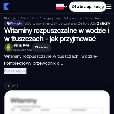
Otwórz aplikację
Biologia
Metabolizm Energetyczny i Odżywianie
Witaminy i minera
550
wyświetleń
·
Zaktualizowano
24 lip 2026
·
2 strony
Biologia
Witaminy rozpuszczalne w wodzie i
w tłuszczach - jak przyjmować
alicja 🤟🤟
Obserwuj
@
awiechecc
Witaminy rozpuszczalne w tłuszczach i wodzie
-
kompleksowy przewodnik o...
Pokaż więcej
of
2
1