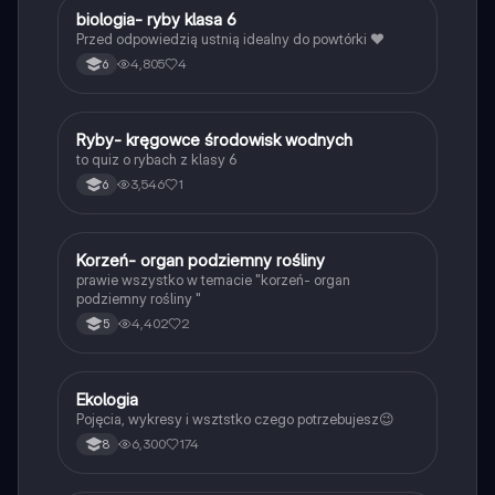
B
biologia- ryby klasa 6
Biologia
Przed odpowiedzią ustnią idealny do powtórki ❤️
4,805
4
6
R
Ryby- kręgowce środowisk wodnych
Biologia
to quiz o rybach z klasy 6
3,546
1
6
K
Korzeń- organ podziemny rośliny
Biologia
prawie wszystko w temacie "korzeń- organ
podziemny rośliny "
4,402
2
5
Ekologia
Biologia
Pojęcia, wykresy i wsztstko czego potrzebujesz😉
6,300
174
8