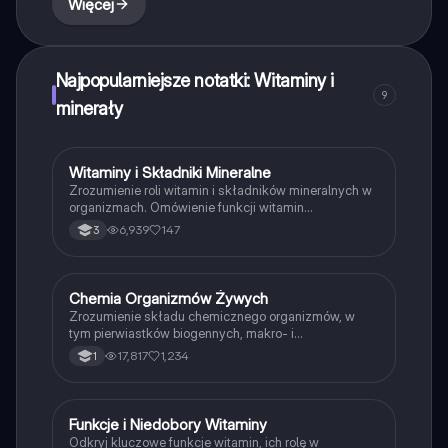
Więcej
Najpopularniejsze notatki: Witaminy i
9
minerały
Witaminy i Składniki Mineralne
Biologia
Zrozumienie roli witamin i składników mineralnych w
organizmach. Omówienie funkcji witamin
rozpuszczalnych w wodzie i tłuszczach, ich źródeł
6,939
147
3
oraz skutków niedoboru. Analiza makro- i
mikroelementów oraz ich wpływu na zdrowie.
Materiał przeznaczony dla uczniów biologii na
poziomie rozszerzonym.
Chemia Organizmów Żywych
Biologia
Zrozumienie składu chemicznego organizmów, w
tym pierwiastków biogennych, makro- i
mikroelementów oraz właściwości wody. Materiał
17,817
1,234
1
obejmuje wiązania chemiczne, oddziaływania
międzycząsteczkowe oraz rolę minerałów w
procesach biologicznych. Idealne dla uczniów
przygotowujących się do egzaminów z biologii.
Funkcje i Niedobory Witaminy
Biologia
Odkryj kluczowe funkcje witamin, ich rolę w