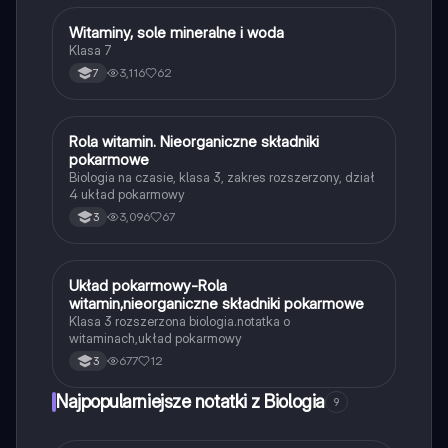
wpływają na wzrost, rozwój i odporność zwierząt.
Idealne dla studentów technik weterynarii i
Witaminy, sole mineralne i woda
Biologia
zootechniki.
Klasa 7
3,116
62
7
Rola witamin. Nieorganiczne składniki
Biologia
pokarmowe
Biologia na czasie, klasa 3, zakres rozszerzony, dział
4 układ pokarmowy
3,096
67
3
Układ pokarmowy-Rola
Biologia
witamin,nieorganiczne składniki pokarmowe
Klasa 3 rozszerzona biologia.notatka o
witaminach,układ pokarmowy
677
12
3
Najpopularniejsze notatki z Biologia
9