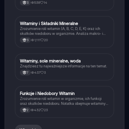
funkcje wody
538
14
3
Witaminy i Składniki Mineralne
Biologia
Zrozumienie roli witamin (A, B, C, D, E, K) oraz ich
skutków niedoboru w organizmie. Analiza makro- i
mikroelementów, bilansu wodnego oraz funkcji wody
1,111
20
3
w organizmach. Idealne dla studentów biologii i
medycyny.
Witaminy, sole mineralne, woda
Biologia
Znajdziesz tu najważniejsze informacje na ten temat.
437
3
7
Funkcje i Niedobory Witamin
Biologia
Zrozumienie roli witamin w organizmie, ich funkcji
oraz skutków niedoboru. Notatka obejmuje witaminy
rozpuszczalne w wodzie i tłuszczach, ich źródła oraz
432
23
2
wpływ na zdrowie. Idealna dla studentów biologii i
medycyny.