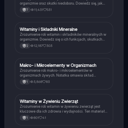
organizmie oraz skutki niedoboru. Dowiedz się, jak
witaminy B, C, D, E, A i K wpływają na zdrowie, a także
11,431
531
7
jakie są objawy ich niedoboru. Idealne dla studentów
biologii i medycyny. Typ: Podsumowanie.
Witaminy i Składniki Mineralne
Biologia
Zrozumienie roli witamin i składników mineralnych w
organizmie. Dowiedz się o ich funkcjach, skutkach
niedoboru oraz źródłach pokarmowych. Kluczowe
12,187
303
2
informacje dotyczące witamin A, D, E, K oraz
mikroelementów jak żelazo, jod i fluor. Idealne dla
studentów biologii i dietetyki.
Makro- i Mikroelementy w Organizmach
Biologia
Zrozumienie roli makro- i mikroelementów w
organizmach żywych. Notatka omawia skład
chemiczny, funkcje oraz skutki niedoboru kluczowych
3,868
83
1
pierwiastków, takich jak żelazo, jod, wapń i magnez.
Idealna dla uczniów przygotowujących się do
egzaminów z biologii. Temat 2.1 - Biologia na czasie 1
(zakres podstawowy).
Witaminy w Żywieniu Zwierząt
Biologia
Zrozumienie roli witamin w żywieniu zwierząt jest
kluczowe dla ich zdrowia i wydajności. Ten materiał
omawia funkcje poszczególnych witamin, ich
801
41
1
niedobory oraz skutki dla organizmu zwierzęcego.
Dowiedz się, jak witaminy A, D, E, K oraz z grupy B