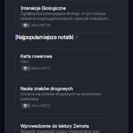
Interakcje Ekologiczne
Biologia
Zgłębiaj kluczowe pojęcia ekologii, w tym rodzaje
interakcji międzygatunkowych, takie jak mutualizm,
komensalizm, drapieżnictwo i pasożytnictwo.
5,035
81
6
Dowiedz się o strukturze populacji, ekosystemach
oraz zależnościach pokarmowych. Idealne dla
Najpopularniejsze notatki
9
studentów biologii i ekologii. Typ: podsumowanie.
K
Karta rowerowa
Technika
UwU
5,406
3
5
N
Nauka znaków drogowych
Technika
Uczenie się zanków drogowych na sprawdzian-
kartkówkę
4,018
2
5
W
Wprowadzenie do lektury Zemsta
Język polski
Sprawdź znajomość czasu i miejsca akcji oraz