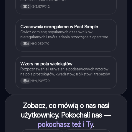
3,879
2
5
C
Czasowniki nieregularne w Past Simple
Język angielski
Ćwicz odmianę popularnych czasowników
nieregularnych i twórz zdania przeczące z operatorem
didn't w czasie Past Simple.
5,039
0
6
W
Wzory na pola wielokątów
Matematyka
Rozpoznawanie i utrwalanie podstawowych wzorów
na pola prostokątów, kwadratów, trójkątów i trapezów.
4,909
0
6
Zobacz, co mówią o nas nasi
użytkownicy. Pokochali nas —
pokochasz też i Ty
.