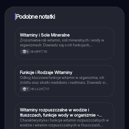
z Ekspertami lub ich obserwować. Możesz użyć
punktów, aby odblokować pewne funkcje w aplikacji,
które również możesz otrzymać za darmo. Dodatkowo
Podobne notatki
oferujemy usługę Knowunity Premium, która pozwala
na odblokowanie większej liczby funkcji.
Witaminy i Sole Mineralne
Biologia
Zrozumienie roli witamin, soli mineralnych i wody w
organizmach. Dowiedz się o ich funkcjach,
zapotrzebowaniu oraz skutkach niedoboru i nadmiaru.
689
18
6
Materiał obejmuje kluczowe informacje o witaminach
rozpuszczalnych w wodzie i tłuszczach, a także o
mikro- i makroelementach. Typ: Podsumowanie.
Funkcje i Rodzaje Witaminy
Biologia
Odkryj kluczowe funkcje witamin w organizmie, ich
źródła oraz skutki niedoboru i nadmiaru. Dowiedz się
o witaminach rozpuszczalnych w tłuszczach i
1,420
17
7
wodzie, ich roli w zdrowiu oraz wpływie na rozwój i
odporność. Idealne dla uczniów biologii i osób
zainteresowanych zdrowym odżywianiem.
Witaminy rozpuszczalne w wodzie i
Biologia
tłuszczach, funkcje wody w organizmie -
biologia rozszerzenie
Charakterystyka i funkcje witamin rozpuszczalnych w
wodzie i witamin rozpuszczalnych w tłuszczach,