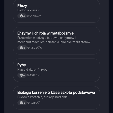
P
Płazy
Biologia
Biologia klasa 6
2,715
3
6
E
Enzymy i ich rola w metabolizmie
Biologia
Przećwicz wiedzę o budowie enzymów i
mechanizmach ich działania jako biokatalizatorów
przyspieszających reakcje.
1,806
0
8
R
Ryby
Biologia
Klasa 6 dział 4, ryby
1,985
1
6
B
Biologia korzenie 5 klasa szkoła podstawowa
Biologia
Budowa korzenia, funkcje korzenia
1,280
1
5