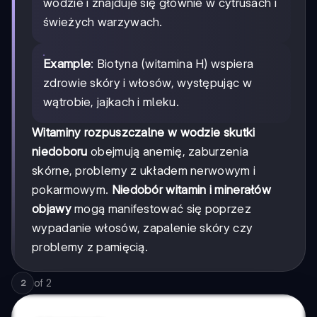
wodzie i znajduje się głównie w cytrusach i
świeżych warzywach.
Example
: Biotyna (witamina H) wspiera
zdrowie skóry i włosów, występując w
wątrobie, jajkach i mleku.
Witaminy rozpuszczalne w wodzie skutki
niedoboru
obejmują anemię, zaburzenia
skórne, problemy z układem nerwowym i
pokarmowym.
Niedobór witamin i minerałów
objawy
mogą manifestować się poprzez
wypadanie włosów, zapalenie skóry czy
problemy z pamięcią.
of
2
2