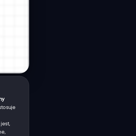
ny
tosuje
jest,
ne,