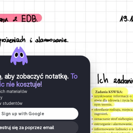
ię, aby zobaczyć notatkę
.
To
ic nie kosztuje!
ich materiałów
ny
w studentów
estruj się za poprzez email