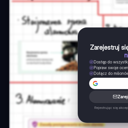
Zarejestruj s
n
Dostęp do wszystk
Popraw swoje oce
Dołącz do milionó
Zarej
Rejestrując się akce