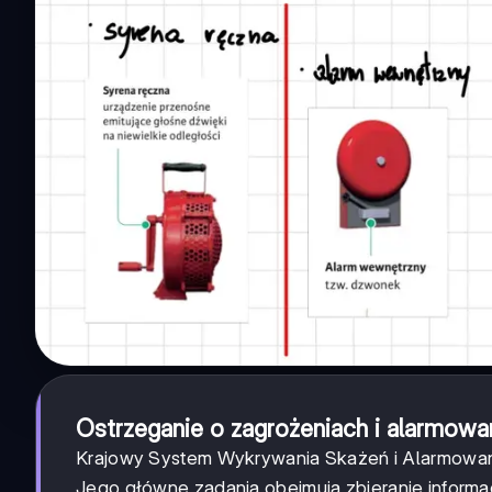
Ostrzeganie o zagrożeniach i alarmowa
Krajowy System Wykrywania Skażeń i Alarmowan
Jego główne zadania obejmują zbieranie informacj