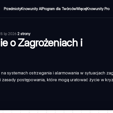
Przedmioty
Knowunity AI
Program dla Twórców
Więcej
Knowunity Pro
28 lip 2026
·
2 strony
ie o Zagrożeniach i
na systemach ostrzegania i alarmowania w sytuacjach zag
 i zasady postępowania, które mogą uratować życie w kr