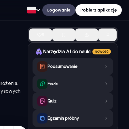
Logowanie
Pobierz aplikację
5
Narzędzia AI do nauki
NOWOŚĆ
Podsumowanie
rożenia.
Fiszki
yzysowych
Quiz
Egzamin próbny