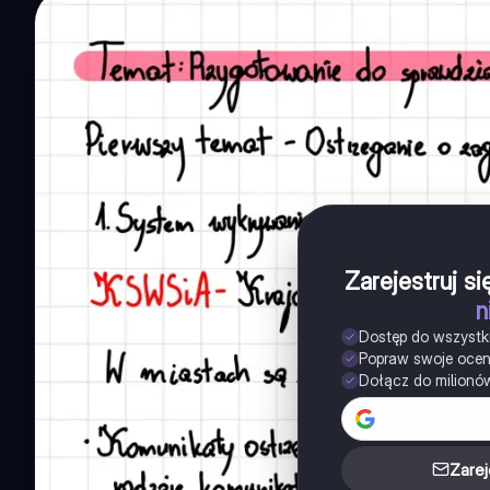
Zarejestruj s
n
Dostęp do wszystk
Popraw swoje oce
Dołącz do milionó
Zarej