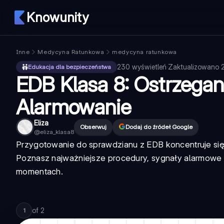
Knowunity
Inne
Medycyna Ratunkowa
medycyna ratunkowa
230
wyświetleń
·
Zaktualizowano
Edukacja dla bezpieczeństwa
EDB Klasa 8: Ostrzegan
Alarmowanie
Eliza
Obserwuj
Dodaj do źródeł Google
@
eliza_klasa8
Przygotowanie do sprawdzianu z EDB koncentruje się 
Poznasz najważniejsze procedury, sygnały alarmowe
momentach.
of
2
1