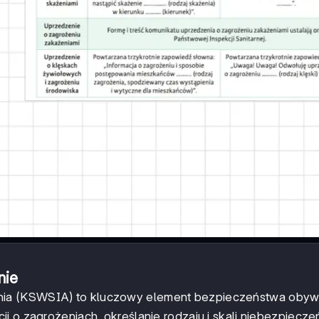
nie
ia (KSWSIA) to kluczowy element bezpieczeństwa obywa
i o zagrożeniach, określanie rodzaju i skali niebezpiecz