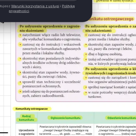
ptujesz
Warunki korzystania z usługi
i
Politykę
prywatności
.