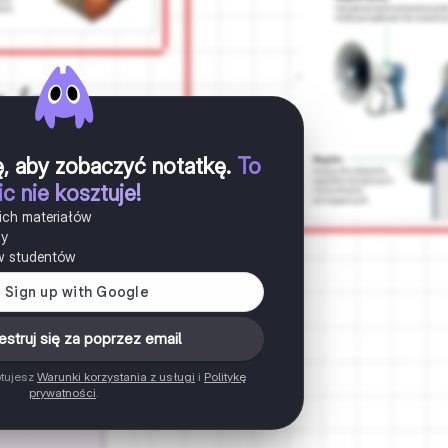
ię, aby zobaczyć notatkę
.
To
ic nie kosztuje!
ich materiałów
ny
w studentów
estruj się za poprzez email
ptujesz
Warunki korzystania z usługi
i
Politykę
prywatności
.