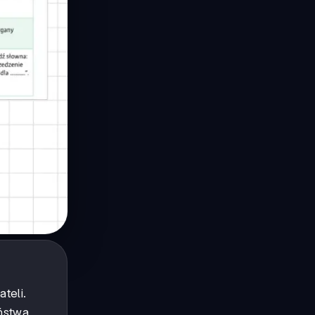
teli.
eństwa