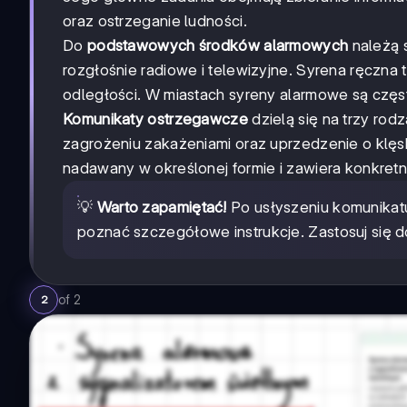
oraz ostrzeganie ludności.
Do
podstawowych środków alarmowych
należą 
rozgłośnie radiowe i telewizyjne. Syrena ręczna
odległości. W miastach syreny alarmowe są częs
Komunikaty ostrzegawcze
dzielą się na trzy rod
zagrożeniu zakażeniami oraz uprzedzenie o klęs
nadawany w określonej formie i zawiera konkretne
💡
Warto zapamiętać!
Po usłyszeniu komunikat
poznać szczegółowe instrukcje. Zastosuj się d
of
2
2