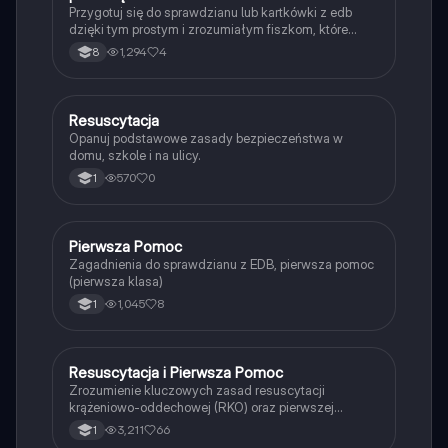
Przygotuj się do sprawdzianu lub kartkówki z edb
dzięki tym prostym i zrozumiałym fiszkom, które
wprowadzą Cię w podstawowe pojęcia z tej
1,294
4
8
dziedziny nauki.
R
Resuscytacja
Edukacja dla bezpieczeństwa
Opanuj podstawowe zasady bezpieczeństwa w
domu, szkole i na ulicy.
570
0
1
Pierwsza Pomoc
Edukacja dla bezpieczeństwa
Zagadnienia do sprawdzianu z EDB, pierwsza pomoc
(pierwsza klasa)
1,045
8
1
Resuscytacja i Pierwsza Pomoc
Edukacja dla bezpieczeństwa
Zrozumienie kluczowych zasad resuscytacji
krążeniowo-oddechowej (RKO) oraz pierwszej
pomocy w sytuacjach zagrożenia życia. Dowiedz się,
3,211
66
1
jak reagować w przypadku utraty przytomności, jakie