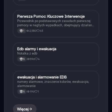
przyczynach oparzeń, metodach chłodzenia oraz
zastosowaniu opatrunków. Idealne dla studentów
medycyny i ratownictwa. Typ: Podsumowanie.
Pierwsza Pomoc: Kluczowe Interwencje
Edukacja dla bezpieczeństwa
Przewodnik po podstawowych zasadach pierwszej
pomocy w nagłych wypadkach, obejmujący działania
w przypadku oparzeń, urazów, udarów, cukrzycy i
2,550
63
1
innych stanów zagrożenia zdrowia. Dowiedz się, jak
skutecznie reagować w sytuacjach kryzysowych, aby
uratować życie. Typ: Podstawowe informacje.
Edb alarmy i ewakuacja
Edukacja dla bezpieczeństwa
Notatka z edb
596
4
8
ewakuacja i alarmowanie EDB
Edukacja dla bezpieczeństwa
numery alarmowe, znaczenie kolorów, ewakuacjia,
alarmowanie
196
1
8
Więcej