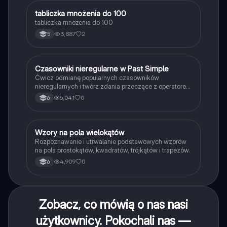
T
tabliczka mnożenia do 100
Matematyka
tabliczka mnożenia do 100
3,887
2
5
C
Czasowniki nieregularne w Past Simple
Język angielski
Ćwicz odmianę popularnych czasowników
nieregularnych i twórz zdania przeczące z operatorem
didn't w czasie Past Simple.
5,041
0
6
W
Wzory na pola wielokątów
Matematyka
Rozpoznawanie i utrwalanie podstawowych wzorów
na pola prostokątów, kwadratów, trójkątów i trapezów.
4,909
0
6
Zobacz, co mówią o nas nasi
użytkownicy. Pokochali nas —