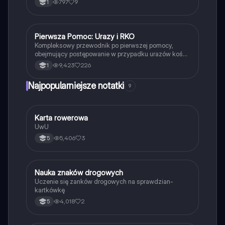
797
9
1
Pierwsza Pomoc: Urazy i RKO
Edukacja dla bezpieczeństwa
Kompleksowy przewodnik po pierwszej pomocy,
obejmujący postępowanie w przypadku urazów kości
i stawów, oparzeń, odmrożeń oraz resuscytację
9,423
226
1
krążeniowo-oddechową (RKO). Dowiedz się, jak
skutecznie udzielać pomocy osobom nieprzytomnym,
Najpopularniejsze notatki
9
tamować krwotoki oraz radzić sobie z ciałem obcym
w organizmie. Idealne dla studentów medycyny i
osób pragnących zdobyć wiedzę z zakresu pierwszej
pomocy.
K
Karta rowerowa
Technika
UwU
5,406
3
5
N
Nauka znaków drogowych
Technika
Uczenie się zanków drogowych na sprawdzian-
kartkówkę
4,018
2
5