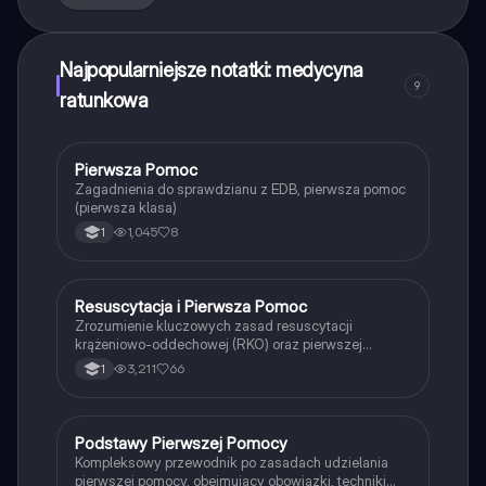
Najpopularniejsze notatki: medycyna
9
ratunkowa
Pierwsza Pomoc
Edukacja dla bezpieczeństwa
Zagadnienia do sprawdzianu z EDB, pierwsza pomoc
(pierwsza klasa)
1,045
8
1
Resuscytacja i Pierwsza Pomoc
Edukacja dla bezpieczeństwa
Zrozumienie kluczowych zasad resuscytacji
krążeniowo-oddechowej (RKO) oraz pierwszej
pomocy w sytuacjach zagrożenia życia. Dowiedz się,
3,211
66
1
jak reagować w przypadku utraty przytomności, jakie
są etapy udzielania pomocy oraz jak wykorzystać
defibrylator. Materiał zawiera praktyczne wskazówki
dotyczące postępowania w nagłych wypadkach oraz
Podstawy Pierwszej Pomocy
Edukacja dla bezpieczeństwa
numery alarmowe. Typ: prezentacja.
Kompleksowy przewodnik po zasadach udzielania
pierwszej pomocy, obejmujący obowiązki, techniki