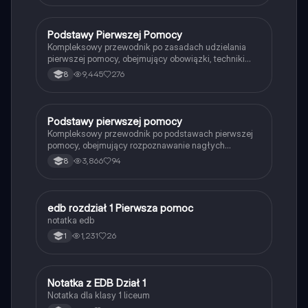
są etapy udzielania pomocy oraz jak wykorzystać
defibrylator. Materiał zawiera praktyczne wskazówki
dotyczące postępowania w nagłych wypadkach oraz
Podstawy Pierwszej Pomocy
Edukacja dla bezpieczeństwa
numery alarmowe. Typ: prezentacja.
Kompleksowy przewodnik po zasadach udzielania
pierwszej pomocy, obejmujący obowiązki, techniki
resuscytacji, rodzaje ran oraz wyposażenie apteczki.
9,445
276
8
Idealny materiał do nauki dla każdego, kto chce być
przygotowany na sytuacje awaryjne.
Podstawy pierwszej pomocy
Edukacja dla bezpieczeństwa
Kompleksowy przewodnik po podstawach pierwszej
pomocy, obejmujący rozpoznawanie nagłych
zagrożeń zdrowotnych, resuscytację krążeniowo-
3,866
94
8
oddechową, tamowanie krwawień oraz postępowanie
w przypadku oparzeń i złamań. Dowiedz się, jak
skutecznie reagować w sytuacjach kryzysowych i
jakie wyposażenie powinna zawierać apteczka
edb rozdział 1 Pierwsza pomoc
Edukacja dla bezpieczeństwa
pierwszej pomocy.
notatka edb
1,231
26
1
Notatka z EDB Dział 1
Edukacja dla bezpieczeństwa
Notatka dla klasy 1 liceum