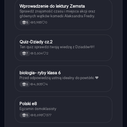
W
Wprowadzenie do lektury Zemsta
Język polski
Sprawdź znajomość czasu i miejsca akcji oraz
głównych wątków komedii Aleksandra Fredry.
5,985
0
8
Q
Quiz-Dziady cz.2
Język polski
Ten quiz sprawdzi twoją wiedzę z Dziadów🫶!
3,604
2
7
B
biologia- ryby klasa 6
Biologia
Przed odpowiedzią ustnią idealny do powtórki ❤️
4,805
4
6
Polski e8
Język polski
Egzamin ósmoklasisty
8,698
377
8