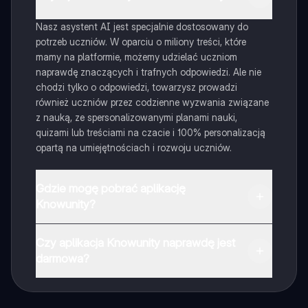
Nasz asystent AI jest specjalnie dostosowany do
potrzeb uczniów. W oparciu o miliony treści, które
mamy na platformie, możemy udzielać uczniom
naprawdę znaczących i trafnych odpowiedzi. Ale nie
chodzi tylko o odpowiedzi, towarzysz prowadzi
również uczniów przez codzienne wyzwania związane
z nauką, ze spersonalizowanymi planami nauki,
quizami lub treściami na czacie i 100% personalizacją
opartą na umiejętnościach i rozwoju uczniów.
Gdzie mogę pobrać aplikację
Knowunity?
Aplikację możesz pobrać z Google Play i Apple Store.
Czy aplikacja Knowunity naprawdę jest
darmowa?
Tak, masz całkowicie darmowy dostęp do wszystkich
notatek w aplikacji, możesz w każdej chwili rozmawiać