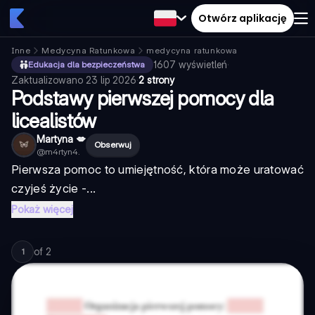
Otwórz aplikację
Inne
Medycyna Ratunkowa
medycyna ratunkowa
1607
wyświetleń
·
Edukacja dla bezpieczeństwa
Zaktualizowano
23 lip 2026
·
2 strony
Podstawy pierwszej pomocy dla
licealistów
Martyna 💋
Obserwuj
@
m4rtyn4.
Pierwsza pomoc to umiejętność, która może uratować
czyjeś życie -...
Pokaż więcej
of
2
1