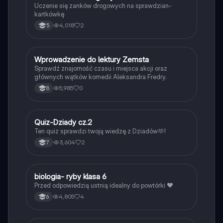
Uczenie się zanków drogowych na sprawdzian-
kartkówkę
4,018
2
5
W
Wprowadzenie do lektury Zemsta
Język polski
Sprawdź znajomość czasu i miejsca akcji oraz
głównych wątków komedii Aleksandra Fredry.
5,985
0
8
Q
Quiz-Dziady cz.2
Język polski
Ten quiz sprawdzi twoją wiedzę z Dziadów🫶!
3,604
2
7
B
biologia- ryby klasa 6
Biologia
Przed odpowiedzią ustnią idealny do powtórki ❤️
4,805
4
6