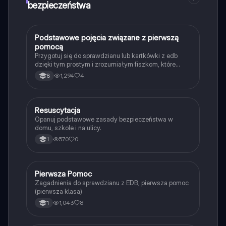
chcących zdobyć wiedzę na temat pierwszej pomocy.
bezpieczeństwa
P
Podstawowe pojęcia związane z pierwszą
Edukacja dla bezpieczeństwa
pomocą
Przygotuj się do sprawdzianu lub kartkówki z edb
dzięki tym prostym i zrozumiałym fiszkom, które
wprowadzą Cię w podstawowe pojęcia z tej
1,294
4
8
dziedziny nauki.
R
Resuscytacja
Edukacja dla bezpieczeństwa
Opanuj podstawowe zasady bezpieczeństwa w
domu, szkole i na ulicy.
570
0
1
Pierwsza Pomoc
Edukacja dla bezpieczeństwa
Zagadnienia do sprawdzianu z EDB, pierwsza pomoc
(pierwsza klasa)
1,043
8
1