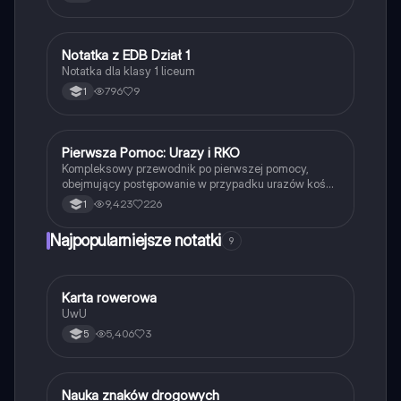
Notatka z EDB Dział 1
Edukacja dla bezpieczeństwa
Notatka dla klasy 1 liceum
796
9
1
Pierwsza Pomoc: Urazy i RKO
Edukacja dla bezpieczeństwa
Kompleksowy przewodnik po pierwszej pomocy,
obejmujący postępowanie w przypadku urazów kości
i stawów, oparzeń, odmrożeń oraz resuscytację
9,423
226
1
krążeniowo-oddechową (RKO). Dowiedz się, jak
skutecznie udzielać pomocy osobom nieprzytomnym,
Najpopularniejsze notatki
9
tamować krwotoki oraz radzić sobie z ciałem obcym
w organizmie. Idealne dla studentów medycyny i
osób pragnących zdobyć wiedzę z zakresu pierwszej
pomocy.
K
Karta rowerowa
Technika
UwU
5,406
3
5
N
Nauka znaków drogowych
Technika