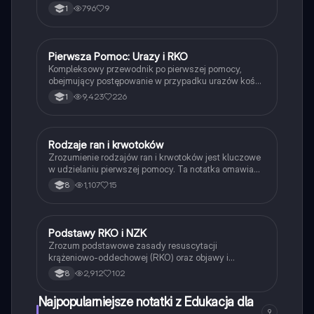
796
9
1
Pierwsza Pomoc: Urazy i RKO
Edukacja dla bezpieczeństwa
Kompleksowy przewodnik po pierwszej pomocy,
obejmujący postępowanie w przypadku urazów kości
i stawów, oparzeń, odmrożeń oraz resuscytację
9,423
226
1
krążeniowo-oddechową (RKO). Dowiedz się, jak
skutecznie udzielać pomocy osobom nieprzytomnym,
tamować krwotoki oraz radzić sobie z ciałem obcym
w organizmie. Idealne dla studentów medycyny i
Rodzaje ran i krwotoków
Edukacja dla bezpieczeństwa
osób pragnących zdobyć wiedzę z zakresu pierwszej
Zrozumienie rodzajów ran i krwotoków jest kluczowe
pomocy.
w udzielaniu pierwszej pomocy. Ta notatka omawia
różne typy ran, ich charakterystykę oraz odpowiednie
1,107
15
8
postępowanie w przypadku krwawienia. Dowiedz się,
jak skutecznie zatrzymać krwawienie i zabezpieczyć
rany, aby zminimalizować ryzyko zakażeń. Idealne
dla studentów medycyny i osób uczących się
Podstawy RKO i NZK
Edukacja dla bezpieczeństwa
pierwszej pomocy.
Zrozum podstawowe zasady resuscytacji
krążeniowo-oddechowej (RKO) oraz objawy i
przyczyny nagłego zatrzymania krążenia (NZK).
2,912
102
8
Dowiedz się, jak ocenić stan poszkodowanego,
przeprowadzić BLS oraz używać AED. Materiał
Najpopularniejsze notatki z Edukacja dla
zawiera kluczowe informacje dla ratowników i osób
9