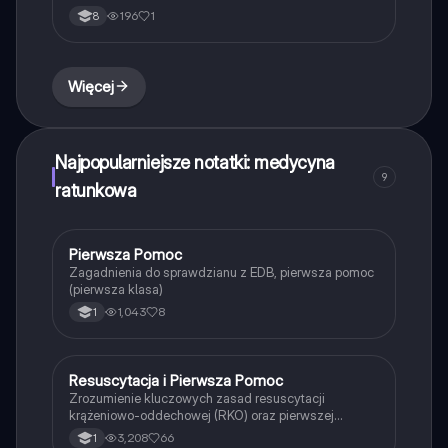
196
1
8
Więcej
Najpopularniejsze notatki: medycyna
9
ratunkowa
Pierwsza Pomoc
Edukacja dla bezpieczeństwa
Zagadnienia do sprawdzianu z EDB, pierwsza pomoc
(pierwsza klasa)
1,043
8
1
Resuscytacja i Pierwsza Pomoc
Edukacja dla bezpieczeństwa
Zrozumienie kluczowych zasad resuscytacji
krążeniowo-oddechowej (RKO) oraz pierwszej
pomocy w sytuacjach zagrożenia życia. Dowiedz się,
3,208
66
1