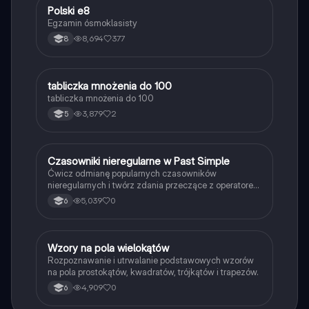
Polski e8
Język polski
Egzamin ósmoklasisty
8,694
377
8
T
tabliczka mnożenia do 100
Matematyka
tabliczka mnożenia do 100
3,879
2
5
C
Czasowniki nieregularne w Past Simple
Język angielski
Ćwicz odmianę popularnych czasowników
nieregularnych i twórz zdania przeczące z operatorem
didn't w czasie Past Simple.
5,039
0
6
W
Wzory na pola wielokątów
Matematyka
Rozpoznawanie i utrwalanie podstawowych wzorów
na pola prostokątów, kwadratów, trójkątów i trapezów.
4,909
0
6