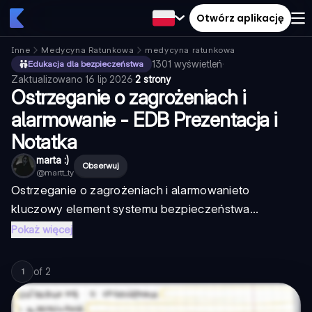
Otwórz aplikację
Inne
Medycyna Ratunkowa
medycyna ratunkowa
1301
wyświetleń
·
Edukacja dla bezpieczeństwa
Zaktualizowano
16 lip 2026
·
2 strony
Ostrzeganie o zagrożeniach i
alarmowanie - EDB Prezentacja i
Notatka
marta :)
Obserwuj
@
martt_ty
Ostrzeganie o zagrożeniach i alarmowanie
to
kluczowy element systemu bezpieczeństwa...
Pokaż więcej
of
2
1