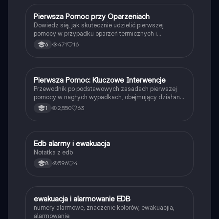
zajmujących się bezpieczeństwem i zdrowiem w
pracy.
Pierwsza Pomoc przy Oparzeniach
Edukacja dla bezpieczeństwa
Dowiedz się, jak skutecznie udzielić pierwszej
pomocy w przypadku oparzeń termicznych i
chemicznych. Zawiera kluczowe informacje o
471
16
6
przyczynach oparzeń, metodach chłodzenia oraz
zastosowaniu opatrunków. Idealne dla studentów
medycyny i ratownictwa. Typ: Podsumowanie.
Pierwsza Pomoc: Kluczowe Interwencje
Edukacja dla bezpieczeństwa
Przewodnik po podstawowych zasadach pierwszej
pomocy w nagłych wypadkach, obejmujący działania
w przypadku oparzeń, urazów, udarów, cukrzycy i
2,550
63
1
innych stanów zagrożenia zdrowia. Dowiedz się, jak
skutecznie reagować w sytuacjach kryzysowych, aby
uratować życie. Typ: Podstawowe informacje.
Edb alarmy i ewakuacja
Edukacja dla bezpieczeństwa
Notatka z edb
596
4
8
ewakuacja i alarmowanie EDB
Edukacja dla bezpieczeństwa
numery alarmowe, znaczenie kolorów, ewakuacjia,
alarmowanie