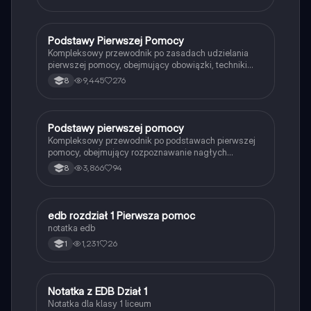
jak reagować w przypadku utraty przytomności, jakie
są etapy udzielania pomocy oraz jak wykorzystać
defibrylator. Materiał zawiera praktyczne wskazówki
dotyczące postępowania w nagłych wypadkach oraz
Podstawy Pierwszej Pomocy
Edukacja dla bezpieczeństwa
numery alarmowe. Typ: prezentacja.
Kompleksowy przewodnik po zasadach udzielania
pierwszej pomocy, obejmujący obowiązki, techniki
resuscytacji, rodzaje ran oraz wyposażenie apteczki.
9,445
276
8
Idealny materiał do nauki dla każdego, kto chce być
przygotowany na sytuacje awaryjne.
Podstawy pierwszej pomocy
Edukacja dla bezpieczeństwa
Kompleksowy przewodnik po podstawach pierwszej
pomocy, obejmujący rozpoznawanie nagłych
zagrożeń zdrowotnych, resuscytację krążeniowo-
3,866
94
8
oddechową, tamowanie krwawień oraz postępowanie
w przypadku oparzeń i złamań. Dowiedz się, jak
skutecznie reagować w sytuacjach kryzysowych i
jakie wyposażenie powinna zawierać apteczka
edb rozdział 1 Pierwsza pomoc
Edukacja dla bezpieczeństwa
pierwszej pomocy.
notatka edb
1,231
26
1
Notatka z EDB Dział 1
Edukacja dla bezpieczeństwa
Notatka dla klasy 1 liceum