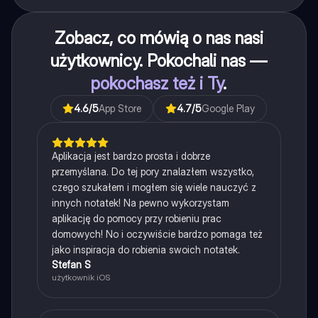
Zobacz, co mówią o nas nasi
użytkownicy. Pokochali nas —
pokochasz też i Ty
.
4.6
/5
App Store
4.7
/5
Google Play
Aplikacja jest bardzo prosta i dobrze
przemyślana. Do tej pory znalazłem wszystko,
czego szukałem i mogłem się wiele nauczyć z
innych notatek! Na pewno wykorzystam
aplikację do pomocy przy robieniu prac
domowych! No i oczywiście bardzo pomaga też
jako inspiracja do robienia swoich notatek.
Stefan S
użytkownik iOS