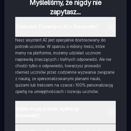
Myśleliśmy, że nigdy nie
zapytasz...
Czym jest Towarzysz AI z Knowunity?
Nasz asystent AI jest specjalnie dostosowany do
potrzeb uczniów. W oparciu o miliony treści, które
mamy na platformie, możemy udzielać uczniom
naprawdę znaczących i trafnych odpowiedzi. Ale nie
chodzi tylko o odpowiedzi, towarzysz prowadzi
również uczniów przez codzienne wyzwania związane
z nauką, ze spersonalizowanymi planami nauki,
quizami lub treściami na czacie i 100% personalizacją
opartą na umiejętnościach i rozwoju uczniów.
Gdzie mogę pobrać aplikację
Knowunity?
Aplikację możesz pobrać z Google Play i Apple Store.