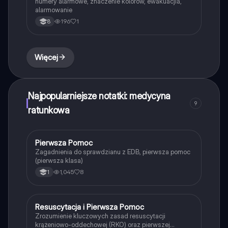
numery alarmowe, znaczenie kolorów, ewakuacjia,
alarmowanie
196
1
8
Więcej
Najpopularniejsze notatki: medycyna
9
ratunkowa
Pierwsza Pomoc
Edukacja dla bezpieczeństwa
Zagadnienia do sprawdzianu z EDB, pierwsza pomoc
(pierwsza klasa)
1,045
8
1
Resuscytacja i Pierwsza Pomoc
Edukacja dla bezpieczeństwa
Zrozumienie kluczowych zasad resuscytacji
krążeniowo-oddechowej (RKO) oraz pierwszej