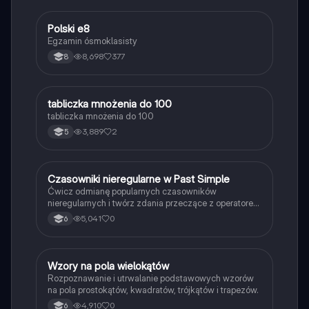
Polski e8
Język polski
Egzamin ósmoklasisty
8,698
377
8
T
tabliczka mnożenia do 100
Matematyka
tabliczka mnożenia do 100
3,889
2
5
C
Czasowniki nieregularne w Past Simple
Język angielski
Ćwicz odmianę popularnych czasowników
nieregularnych i twórz zdania przeczące z operatorem
didn't w czasie Past Simple.
5,041
0
6
W
Wzory na pola wielokątów
Matematyka
Rozpoznawanie i utrwalanie podstawowych wzorów
na pola prostokątów, kwadratów, trójkątów i trapezów.
4,910
0
6