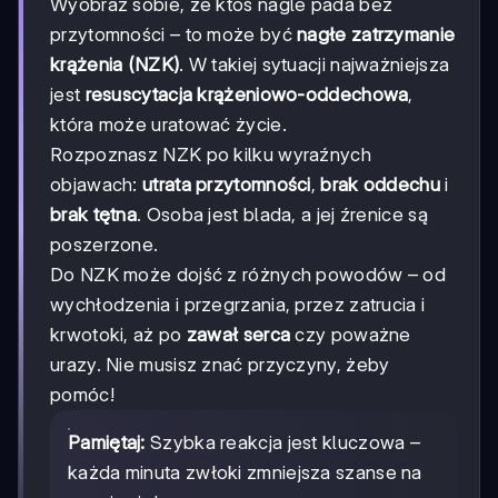
Wyobraź sobie, że ktoś nagle pada bez
przytomności – to może być
nagłe zatrzymanie
krążenia (NZK)
. W takiej sytuacji najważniejsza
jest
resuscytacja krążeniowo-oddechowa
,
która może uratować życie.
Rozpoznasz NZK po kilku wyraźnych
objawach:
utrata przytomności
,
brak oddechu
i
brak tętna
. Osoba jest blada, a jej źrenice są
poszerzone.
Do NZK może dojść z różnych powodów – od
wychłodzenia i przegrzania, przez zatrucia i
krwotoki, aż po
zawał serca
czy poważne
urazy. Nie musisz znać przyczyny, żeby
pomóc!
Pamiętaj:
Szybka reakcja jest kluczowa –
każda minuta zwłoki zmniejsza szanse na