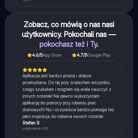
Zobacz, co mówią o nas nasi
użytkownicy. Pokochali nas —
pokochasz też i Ty
.
4.6
/5
App Store
4.7
/5
Google Play
Aplikacja jest bardzo prosta i dobrze
przemyślana. Do tej pory znalazłem wszystko,
czego szukałem i mogłem się wiele nauczyć z
innych notatek! Na pewno wykorzystam
aplikację do pomocy przy robieniu prac
domowych! No i oczywiście bardzo pomaga też
jako inspiracja do robienia swoich notatek.
Stefan S
użytkownik iOS