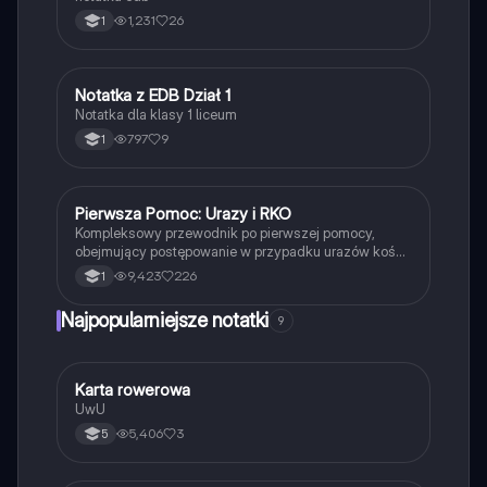
1,231
26
1
Notatka z EDB Dział 1
Edukacja dla bezpieczeństwa
Notatka dla klasy 1 liceum
797
9
1
Pierwsza Pomoc: Urazy i RKO
Edukacja dla bezpieczeństwa
Kompleksowy przewodnik po pierwszej pomocy,
obejmujący postępowanie w przypadku urazów kości
i stawów, oparzeń, odmrożeń oraz resuscytację
9,423
226
1
krążeniowo-oddechową (RKO). Dowiedz się, jak
skutecznie udzielać pomocy osobom nieprzytomnym,
Najpopularniejsze notatki
9
tamować krwotoki oraz radzić sobie z ciałem obcym
w organizmie. Idealne dla studentów medycyny i
osób pragnących zdobyć wiedzę z zakresu pierwszej
pomocy.
K
Karta rowerowa
Technika
UwU
5,406
3
5