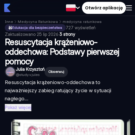
Otwórz aplikację
Inne
Medycyna Ratunkowa
medycyna ratunkowa
727
wyświetleń
·
Edukacja dla bezpieczeństwa
Zaktualizowano
25 lip 2026
·
3 strony
Resuscytacja krążeniowo-
oddechowa: Podstawy pierwszej
pomocy
Julia Krzysztoń
Obserwuj
@
study.v.jules
Resuscytacja krążeniowo-oddechowa to
najważniejszy zabieg ratujący życie w sytuacji
nagłego...
Pokaż więcej