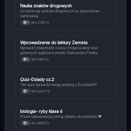
N
Nauka znaków drogowych
Technika
Uczenie się zanków drogowych na sprawdzian-
kartkówkę
4,018
2
5
W
Wprowadzenie do lektury Zemsta
Język polski
Sprawdź znajomość czasu i miejsca akcji oraz
głównych wątków komedii Aleksandra Fredry.
5,985
0
8
Q
Quiz-Dziady cz.2
Język polski
Ten quiz sprawdzi twoją wiedzę z Dziadów🫶!
3,604
2
7
B
biologia- ryby klasa 6
Biologia
Przed odpowiedzią ustnią idealny do powtórki ❤️
4,805
4
6