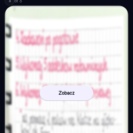
of
3
3
Zobacz