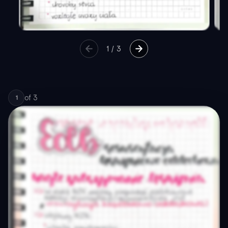
1
/
3
of
3
1