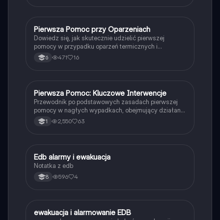
straty ludzkie i materialne. Idealne dla studentów
zajmujących się bezpieczeństwem i zdrowiem w
pracy.
Pierwsza Pomoc przy Oparzeniach
Edukacja dla bezpieczeństwa
Dowiedz się, jak skutecznie udzielić pierwszej
pomocy w przypadku oparzeń termicznych i
chemicznych. Zawiera kluczowe informacje o
471
16
6
przyczynach oparzeń, metodach chłodzenia oraz
zastosowaniu opatrunków. Idealne dla studentów
medycyny i ratownictwa. Typ: Podsumowanie.
Pierwsza Pomoc: Kluczowe Interwencje
Edukacja dla bezpieczeństwa
Przewodnik po podstawowych zasadach pierwszej
pomocy w nagłych wypadkach, obejmujący działania
w przypadku oparzeń, urazów, udarów, cukrzycy i
2,550
63
1
innych stanów zagrożenia zdrowia. Dowiedz się, jak
skutecznie reagować w sytuacjach kryzysowych, aby
uratować życie. Typ: Podstawowe informacje.
Edb alarmy i ewakuacja
Edukacja dla bezpieczeństwa
Notatka z edb
596
4
8
ewakuacja i alarmowanie EDB
Edukacja dla bezpieczeństwa