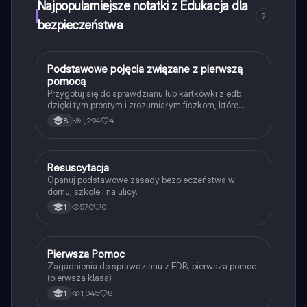
Najpopularniejsze notatki z Edukacja dla
zawiera kluczowe informacje dla ratowników i osób
9
chcących zdobyć wiedzę na temat pierwszej pomocy.
bezpieczeństwa
P
Podstawowe pojęcia związane z pierwszą
Edukacja dla bezpieczeństwa
pomocą
Przygotuj się do sprawdzianu lub kartkówki z edb
dzięki tym prostym i zrozumiałym fiszkom, które
wprowadzą Cię w podstawowe pojęcia z tej
1,294
4
8
dziedziny nauki.
R
Resuscytacja
Edukacja dla bezpieczeństwa
Opanuj podstawowe zasady bezpieczeństwa w
domu, szkole i na ulicy.
570
0
1
Pierwsza Pomoc
Edukacja dla bezpieczeństwa
Zagadnienia do sprawdzianu z EDB, pierwsza pomoc
(pierwsza klasa)
1,045
8
1