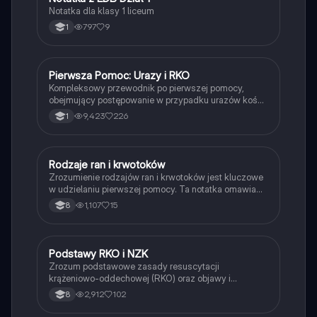
Notatka dla klasy 1 liceum
797
9
1
Pierwsza Pomoc: Urazy i RKO
Edukacja dla bezpieczeństwa
Kompleksowy przewodnik po pierwszej pomocy,
obejmujący postępowanie w przypadku urazów kości
i stawów, oparzeń, odmrożeń oraz resuscytację
9,423
226
1
krążeniowo-oddechową (RKO). Dowiedz się, jak
skutecznie udzielać pomocy osobom nieprzytomnym,
tamować krwotoki oraz radzić sobie z ciałem obcym
w organizmie. Idealne dla studentów medycyny i
Rodzaje ran i krwotoków
Edukacja dla bezpieczeństwa
osób pragnących zdobyć wiedzę z zakresu pierwszej
Zrozumienie rodzajów ran i krwotoków jest kluczowe
pomocy.
w udzielaniu pierwszej pomocy. Ta notatka omawia
różne typy ran, ich charakterystykę oraz odpowiednie
1,107
15
8
postępowanie w przypadku krwawienia. Dowiedz się,
jak skutecznie zatrzymać krwawienie i zabezpieczyć
rany, aby zminimalizować ryzyko zakażeń. Idealne
dla studentów medycyny i osób uczących się
Podstawy RKO i NZK
Edukacja dla bezpieczeństwa
pierwszej pomocy.
Zrozum podstawowe zasady resuscytacji
krążeniowo-oddechowej (RKO) oraz objawy i
przyczyny nagłego zatrzymania krążenia (NZK).
2,912
102
8
Dowiedz się, jak ocenić stan poszkodowanego,
przeprowadzić BLS oraz używać AED. Materiał