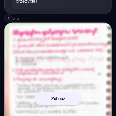
przeżycie!
of
3
2
Zobacz