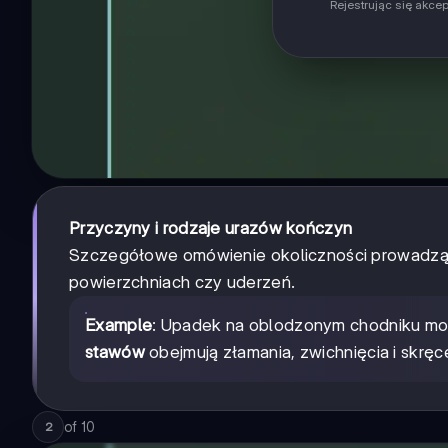
Rejestrując się akce
Przyczyny i rodzaje urazów kończyn
Szczegółowe omówienie okoliczności prowadząc
powierzchniach czy uderzeń.
Example
: Upadek na oblodzonym chodniku m
stawów
obejmują złamania, zwichnięcia i skręc
of
10
2