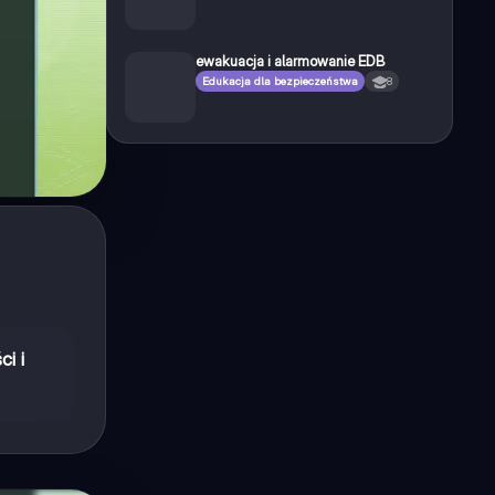
ewakuacja i alarmowanie EDB
Edukacja dla bezpieczeństwa
8
i i