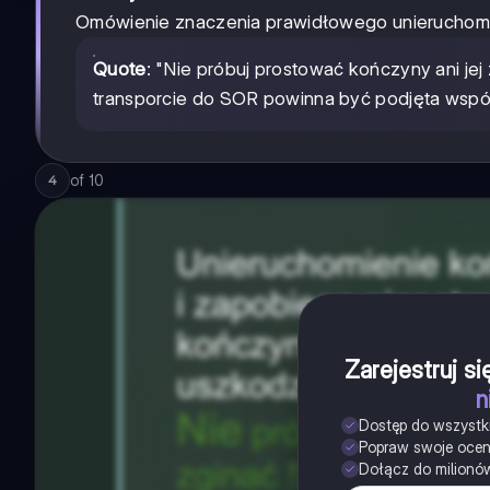
Omówienie znaczenia prawidłowego unieruchom
Quote
: "Nie próbuj prostować kończyny ani jej
transporcie do SOR powinna być podjęta wspól
of
10
4
Zarejestruj s
n
Dostęp do wszystk
Popraw swoje oce
Dołącz do milionó