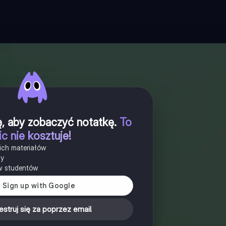
ię, aby zobaczyć notatkę
.
To
ic nie kosztuje!
ich materiałów
ny
w studentów
estruj się za poprzez email