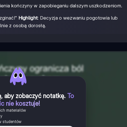
ienia kończyny w zapobieganiu dalszym uszkodzeniom.
 zginać!"
Highlight
: Decyzja o wezwaniu pogotowia lub
nie z osobą dorosłą.
ię, aby zobaczyć notatkę
.
To
ic nie kosztuje!
ich materiałów
ny
w studentów