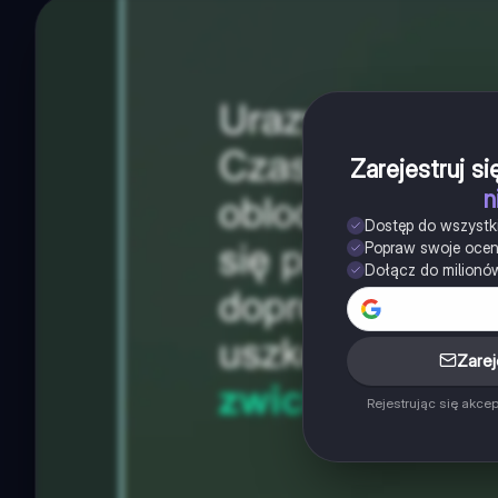
Zarejestruj s
n
Dostęp do wszystk
Popraw swoje oce
Dołącz do milionó
Zarej
Rejestrując się akce