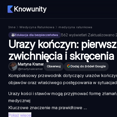
Knowunity
Inne
Medycyna Ratunkowa
medycyna ratunkowa
562
wyświetleń
·
Zaktualizowano
Edukacja dla bezpieczeństwa
Urazy kończyn: pierwsz
zwichnięcia i skręcenia
Martyna Kramer
Obserwuj
Dodaj do źródeł Google
@
martynakramer
Kompleksowy przewodnik dotyczący urazów kończyn
objawów oraz właściwego postępowania w sytuacjac
Urazy kości i stawów
mogą przyjmować formę złamań, 
medycznej
Kluczowe znaczenie ma prawidłowe ...
Pokaż więcej