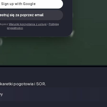
estruj się za poprzez email
ptujesz
Warunki korzystania z usługi
i
Politykę
prywatności
.
karetki pogotowia i SOR.
wy