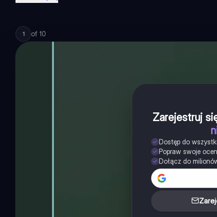
of
10
1
Zarejestruj s
n
Dostęp do wszystk
Popraw swoje oce
Dołącz do milionó
Zarej