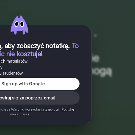
ię, aby zobaczyć notatkę
.
To
ic nie kosztuje!
ich materiałów
ny
w studentów
estruj się za poprzez email
ptujesz
Warunki korzystania z usługi
i
Politykę
prywatności
.