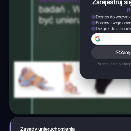
Zarejestruj s
n
Dostęp do wszystk
Popraw swoje oce
Dołącz do milionó
Zarej
Rejestrując się akce
Zasady unieruchomienia