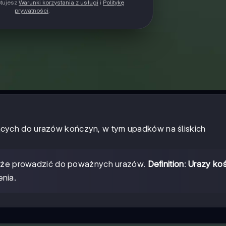
ptujesz
Warunki korzystania z usługi
i
Politykę
prywatności
.
ych do urazów kończyn, w tym upadków na śliskich
oże prowadzić do poważnych urazów.
Definition
:
Urazy kośc
enia.