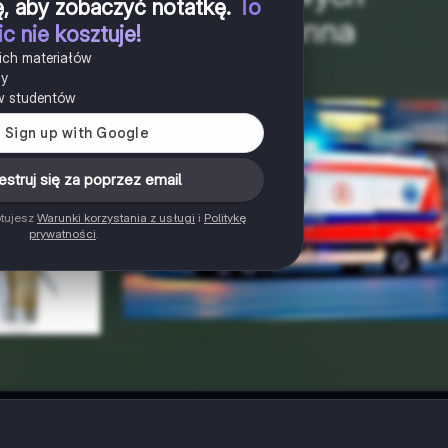
ię, aby zobaczyć notatkę
.
To
ic nie kosztuje!
ich materiałów
ny
w studentów
estruj się za poprzez email
ptujesz
Warunki korzystania z usługi
i
Politykę
prywatności
.