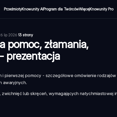
Przedmioty
Knowunity AI
Program dla Twórców
Więcej
Knowunity Pro
26 lip 2026
·
13 strony
a pomoc, złamania,
 - prezentacja
 i pierwszej pomocy
- szczegółowe omówienie rodzajów 
h awaryjnych.
zwichnięć lub skręceń, wymagających natychmiastowej in