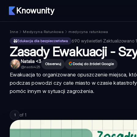
Knowunity
Inne
Medycyna Ratunkowa
medycyna ratunkowa
690
wyświetleń
·
Zaktualizowano
Edukacja dla bezpieczeństwa
Zasady Ewakuacji - Sz
Natalia <3
Obserwuj
Dodaj do źródeł Google
@
nastii425
Ewakuacja to organizowane opuszczenie miejsca, któ
podczas powodzi czy całe miasto w czasie katastrof
pomóc innym w sytuacji zagrożenia.
of
1
1