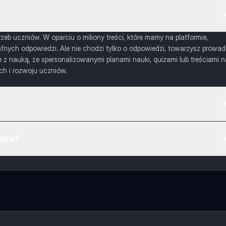
eb uczniów. W oparciu o miliony treści, które mamy na platformie,
nych odpowiedzi. Ale nie chodzi tylko o odpowiedzi, towarzysz prowad
 nauką, ze spersonalizowanymi planami nauki, quizami lub treściami n
ch i rozwoju uczniów.
mowa?
otatek w aplikacji, możesz w każdej chwili rozmawiać z Ekspertami lu
ć pewne funkcje w aplikacji, które również możesz otrzymać za darmo
a pozwala na odblokowanie większej liczby funkcji.