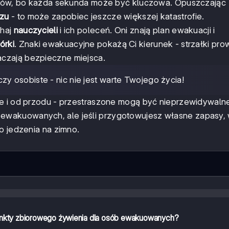
iadów, bo każda sekunda może być kluczowa. Opuszczając
azu
- to może zapobiec jeszcze większej katastrofie.
chaj
nauczycieli
i ich poleceń. Oni znają plan ewakuacji i
órki
. Znaki ewakuacyjne pokażą Ci kierunek - strzałki pr
naczają bezpieczne miejsca.
y osobiste - nic nie jest warte Twojego życia!
ie i od przodu - przestraszone mogą być nieprzewidywaln
 ewakuowanych, ale jeśli przygotowujesz własne zapasy, 
o jedzenia na zimno.
punkty zbiorowego żywienia dla osób ewakuowanych?