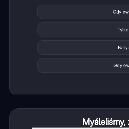
Gdy ewa
Tylko
Naty
Gdy ewa
Myśleliśmy, 