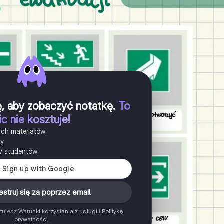
ię, aby zobaczyć notatkę
.
To
ic nie kosztuje!
ich materiałów
ny
w studentów
estruj się za poprzez email
ptujesz
Warunki korzystania z usługi
i
Politykę
prywatności
.