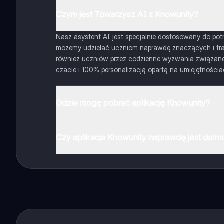
Czym jest Towarzysz AI z Knowunity?
Nasz asystent AI jest specjalnie dostosowany do potrz
możemy udzielać uczniom naprawdę znaczących i traf
również uczniów przez codzienne wyzwania związane z
czacie i 100% personalizacją opartą na umiejętnościa
Gdzie mogę pobrać aplikację Knowunity?
Aplikację możesz pobrać z Google Play i Apple Store.
Czy aplikacja Knowunity naprawdę jest dar
Tak, masz całkowicie darmowy dostęp do wszystkich n
ich obserwować. Możesz użyć punktów, aby odblokowa
Dodatkowo oferujemy usługę Knowunity Premium, któr