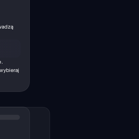
owadzą
e.
wybieraj