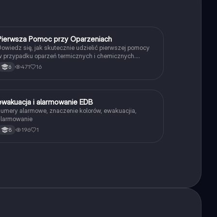
Pierwsza Pomoc przy Oparzeniach
Edukacja dla bezpieczeństwa
owiedz się, jak skutecznie udzielić pierwszej pomocy
 przypadku oparzeń termicznych i chemicznych.
awiera kluczowe informacje o przyczynach oparzeń,
471
16
6
etodach chłodzenia oraz zastosowaniu opatrunków.
dealne dla studentów medycyny i ratownictwa. Typ:
Podsumowanie.
ewakuacja i alarmowanie EDB
Edukacja dla bezpieczeństwa
umery alarmowe, znaczenie kolorów, ewakuacjia,
alarmowanie
196
1
8