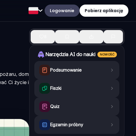
Logowanie
Pobierz aplikację
8
Narzędzia AI do nauki
NOWOŚĆ
Podsumowanie
 pożaru, dom
ć Ci życie i
Fiszki
Quiz
Egzamin próbny