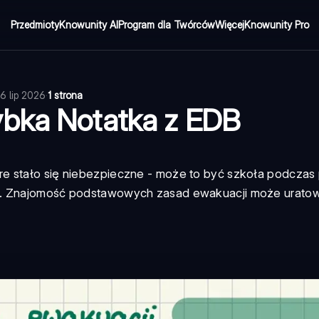
Przedmioty
Knowunity AI
Program dla Twórców
Więcej
Knowunity Pro
16 lip 2026
·
1 strona
ybka Notatka z EDB
re stało się niebezpieczne - może to być szkoła podczas
y. Znajomość podstawowych zasad ewakuacji może uratowa