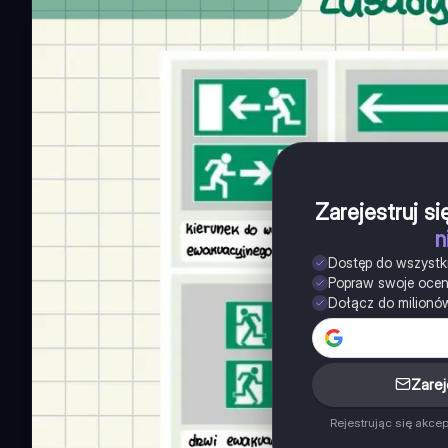
Zarejestruj s
n
Dostęp do wszystk
Popraw swoje oce
Dołącz do milionó
Zarej
Rejestrując się akce