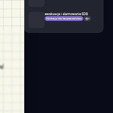
ewakuacja i alarmowanie EDB
Edukacja dla bezpieczeństwa
8