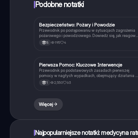
Podobne notatki
Bezpieczeństwo: Pożary i Powodzie
Edukacja dla bezpieczeństwa
Przewodnik po postępowaniu w sytuacjach zagrożenia
pożarowego i powodziowego. Dowiedz się, jak reagowa
w przypadku pożaru, w tym jak bezpiecznie ewakuować
195
4
8
się oraz jak unikać najczęstszych przyczyn pożarów.
Zawiera również wskazówki dotyczące ochrony przed
powodziami i postępowania w sytuacji kryzysowej.
Materiał oparty na podręczniku Nowej Ery „Żyję i
Pierwsza Pomoc: Kluczowe Interwencje
Edukacja dla bezpieczeństwa
działam bezpiecznie”.
Przewodnik po podstawowych zasadach pierwszej
pomocy w nagłych wypadkach, obejmujący działania 
przypadku oparzeń, urazów, udarów, cukrzycy i innych
2,550
63
1
stanów zagrożenia zdrowia. Dowiedz się, jak skuteczni
reagować w sytuacjach kryzysowych, aby uratować
życie. Typ: Podstawowe informacje.
Więcej
Najpopularniejsze notatki: medycyna r