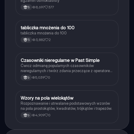
Egzamin ósmoklasisty
8,697
377
8
T
tabliczka mnożenia do 100
Matematyka
tabliczka mnożenia do 100
3,882
2
5
C
Czasowniki nieregularne w Past Simple
Język angielski
Ćwicz odmianę popularnych czasowników
nieregularnych i twórz zdania przeczące z operatorem
didn't w czasie Past Simple.
5,039
0
6
W
Wzory na pola wielokątów
Matematyka
Rozpoznawanie i utrwalanie podstawowych wzorów
na pola prostokątów, kwadratów, trójkątów i trapezów.
4,909
0
6