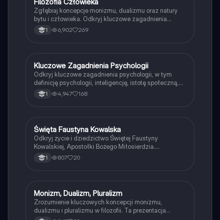
Filozofia Człowieka
WOS
Zgłębiaj koncepcje monizmu, dualizmu oraz natury
bytu i człowieka. Odkryj kluczowe zagadnienia
dotyczące etyki, godności ludzkiej oraz metodologii
6,902
269
1
filozoficznej. Idealne dla uczniów liceum, którzy
pragną zrozumieć istotę ludzkiego istnienia i refleksję
filozoficzną.
Kluczowe Zagadnienia Psychologii
Filozofia
Odkryj kluczowe zagadnienia psychologii, w tym
definicję psychologii, inteligencję, istotę społeczną,
postawy, emocje podstawowe, stres oraz różnice
4,947
168
1
między grupami formalnymi i nieformalnymi. Idealne
dla studentów psychologii i osób zainteresowanych
zrozumieniem ludzkiego zachowania.
Święta Faustyna Kowalska
Religia
Odkryj życie i dziedzictwo Świętej Faustyny
Kowalskiej, Apostołki Bożego Miłosierdzia.
Prezentacja omawia jej beatyfikację, objawienia
807
20
1
Jezusa, oraz znaczenie 'Dzienniczka' w głoszeniu
orędzia miłosierdzia. Idealne dla studentów religii i
historii Kościoła.
Monizm, Dualizm, Pluralizm
Filozofia
Zrozumienie kluczowych koncepcji monizmu,
dualizmu i pluralizmu w filozofii. Ta prezentacja
omawia różne rodzaje rzeczywistości, w tym monizm