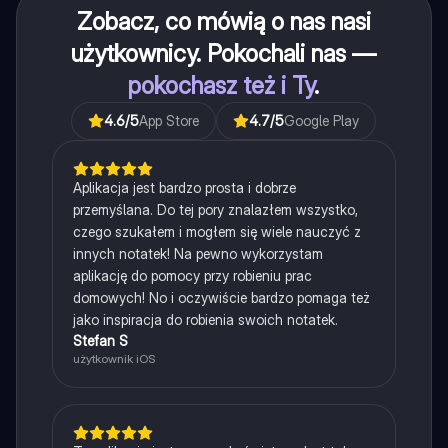
Zobacz, co mówią o nas nasi
użytkownicy. Pokochali nas —
pokochasz też i Ty
.
4.6
/5
App Store
4.7
/5
Google Play
Aplikacja jest bardzo prosta i dobrze
przemyślana. Do tej pory znalazłem wszystko,
czego szukałem i mogłem się wiele nauczyć z
innych notatek! Na pewno wykorzystam
aplikację do pomocy przy robieniu prac
domowych! No i oczywiście bardzo pomaga też
jako inspiracja do robienia swoich notatek.
Stefan S
użytkownik iOS