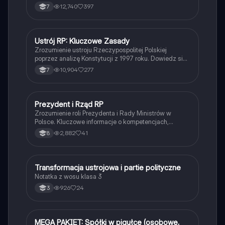
wyborów oraz procesie uchwalania ustaw. Idealne dla
12,740
397
7
uczniów klasy 8. Kluczowe pojęcia: parlament, Sejm,
Senat, kompetencje, wybory.
Ustrój RP: Kluczowe Zasady
WOS
Zrozumienie ustroju Rzeczypospolitej Polskiej
poprzez analizę Konstytucji z 1997 roku. Dowiedz się
o hierarchii aktów prawnych, zasadach ustroju,
10,904
277
7
kompetencjach organów władzy oraz prawach
obywateli. Idealne dla uczniów klasy 8. Typ:
Podsumowanie.
Prezydent i Rząd RP
WOS
Zrozumienie roli Prezydenta i Rady Ministrów w
Polsce. Kluczowe informacje o kompetencjach,
kadencjach oraz strukturze politycznej. Idealne dla
2,882
41
8
uczniów klasy 8. Tematyka obejmuje politykę
wykonawczą, system rządowy oraz historię
prezydentów RP.
Transformacja ustrojowa i partie polityczne
WOS
Notatka z wosu klasa 3
926
24
3
MEGA PAKIET: Spółki w pigułce (osobowe,
WOS