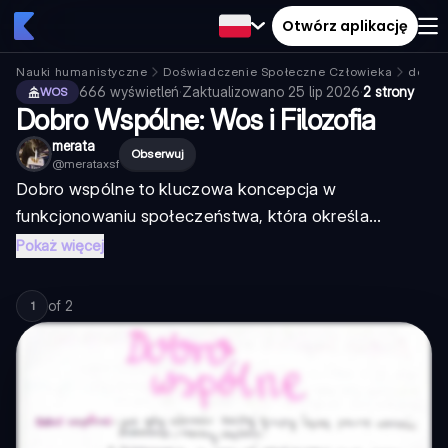
Otwórz aplikację
Nauki humanistyczne
Doświadczenie Społeczne Człowieka
dobro
666
wyświetleń
·
Zaktualizowano
25 lip 2026
·
2 strony
WOS
Dobro Wspólne: Wos i Filozofia
merata
Obserwuj
@
merataxsf
Dobro wspólne to kluczowa koncepcja w
funkcjonowaniu społeczeństwa, która określa...
Pokaż więcej
of
2
1