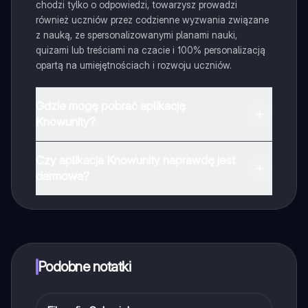
chodzi tylko o odpowiedzi, towarzysz prowadzi
również uczniów przez codzienne wyzwania związane
z nauką, ze spersonalizowanymi planami nauki,
quizami lub treściami na czacie i 100% personalizacją
opartą na umiejętnościach i rozwoju uczniów.
Gdzie mogę pobrać aplikację
Knowunity?
Aplikację możesz pobrać z Google Play i Apple Store.
Czy aplikacja Knowunity naprawdę jest
darmowa?
Tak, masz całkowicie darmowy dostęp do wszystkich
notatek w aplikacji, możesz w każdej chwili rozmawiać
z Ekspertami lub ich obserwować. Możesz użyć
punktów, aby odblokować pewne funkcje w aplikacji,
które również możesz otrzymać za darmo. Dodatkowo
Podobne notatki
oferujemy usługę Knowunity Premium, która pozwala
na odblokowanie większej liczby funkcji.