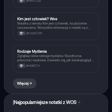
967
22
1
materialistyczny i spirytualistyczny, dualizm
substancji oraz pluralizm metafizyczny. Idealna dla
studentów filozofii, którzy chcą zgłębić te
fundamentalne pojęcia.
Kim jest człowiek? Wos
WOS
Notatka z tematu Kim jest człowiek, na poziomie
rozszerzenia. Wszystkie informacje z notatki są z
podręcznika ,,W centrum uwagi" do klasy 1
1,126
29
1
wydawnictwa Nowej ery
Rodzaje Myślenia
Filozofia
Zgłębiaj różne rodzaje myślenia: filozoficzne,
potoczne i naukowe. Dowiedz się, jak światopogląd,
ideologia i konformizm wpływają na nasze
925
11
1
postrzeganie rzeczywistości. Materiał zawiera
kluczowe definicje oraz różnice między myśleniem
racjonalnym a empirycznym.
Więcej
Najpopularniejsze notatki z WOS
9