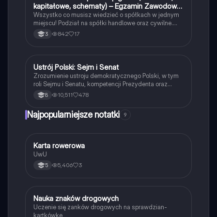
kapitałowe, schematy) – Egzamin Zawodowy
EKA.04 EKA.05
Wszystko co musisz wiedzieć o spółkach w jednym
miejscu! Podział na spółki handlowe oraz cywilne.
Dokładny opis wszystkich spółek handlowych
842
17
3
uwzględniając podział na spółki osobowe i
kapitałowe. Idealne do powtórki przed egzaminem
zawodowym.
Ustrój Polski: Sejm i Senat
WOS
Zrozumienie ustroju demokratycznego Polski, w tym
roli Sejmu i Senatu, kompetencji Prezydenta oraz
funkcji partii politycznych. Materiał obejmuje proces
10,511
478
8
legislacyjny, zasady działania sądów i trybunałów
oraz kluczowe zasady ustroju. Idealne dla studentów
Najpopularniejsze notatki
9
prawa i nauk politycznych.
K
Karta rowerowa
Technika
UwU
5,406
3
5
N
Nauka znaków drogowych
Technika
Uczenie się zanków drogowych na sprawdzian-
kartkówkę