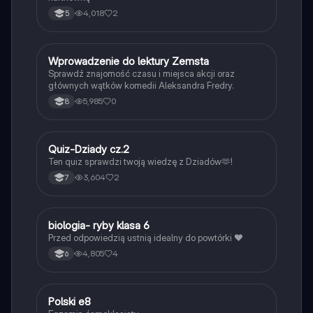
4,018
2
5
W
Wprowadzenie do lektury Zemsta
Język polski
Sprawdź znajomość czasu i miejsca akcji oraz
głównych wątków komedii Aleksandra Fredry.
5,985
0
8
Q
Quiz-Dziady cz.2
Język polski
Ten quiz sprawdzi twoją wiedzę z Dziadów🫶!
3,604
2
7
B
biologia- ryby klasa 6
Biologia
Przed odpowiedzią ustnią idealny do powtórki ❤️
4,805
4
6
Polski e8
Język polski