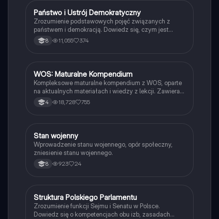
Państwo i Ustrój Demokratyczny
WOS
Zrozumienie podstawowych pojęć związanych z
państwem i demokracją. Dowiedz się, czym jest
państwo, jakie ma cechy, oraz jakie są różnice między
11,055
374
8
narodem a państwem. Poznaj funkcje państwa oraz
rodzaje ustrojów politycznych, w tym demokrację
pośrednią i bezpośrednią. Idealne dla studentów
zajmujących się naukami politycznymi.
WOS: Maturalne Kompendium
WOS
Kompleksowe maturalne kompendium z WOS, oparte
na aktualnych materiałach i wiedzy z lekcji. Zawiera
kluczowe zagadnienia, takie jak polityka
18,728
755
4
międzynarodowa, systemy rządowe, prawa
człowieka oraz integracja europejska. Idealne dla
maturzystów przygotowujących się do egzaminu.
Obejmuje wszystkie wymagania egzaminacyjne z
Stan wojenny
Historia
2022 roku.
Wprowadzenie stanu wojennego, opór społeczny,
zniesienie stanu wojennego.
923
24
8
Struktura Polskiego Parlamentu
WOS
Zrozumienie funkcji Sejmu i Senatu w Polsce.
Dowiedz się o kompetencjach obu izb, zasadach