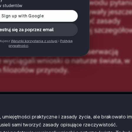
w studentów
estruj się za poprzez email
ptujesz
Warunki korzystania z usługi
i
Politykę
prywatności
.
ie, umiejętności praktyczne i zasady życia, ale brakowało i
sieli sami tworzyć zasady opisujące rzeczywistość.