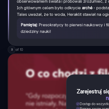
obserwowaniem świata i próbowali zrozumieć, z 
Ich głównym celem było odkrycie
arché
- podsta
Tales uważał, że to woda, Heraklit stawiał na o
Pamiętaj:
Presokratycy to pierwsi naukowcy i f
dziedziny nauki!
of
10
3
Zarejestruj s
n
Dostęp do wszystk
Popraw swoje oce