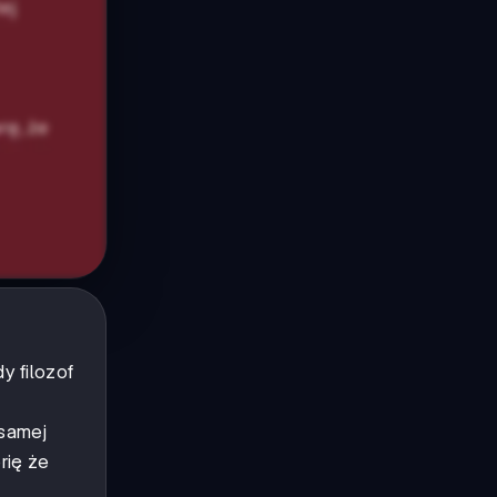
y filozof
 samej
rię że