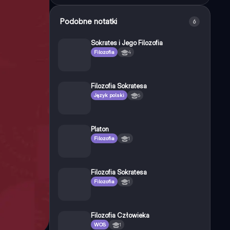
Podobne notatki
6
Sokrates i Jego Filozofia
Filozofia
4
Filozofia Sokratesa
Język polski
6
Platon
Filozofia
1
Filozofia Sokratesa
Filozofia
1
Filozofia Człowieka
WOS
1