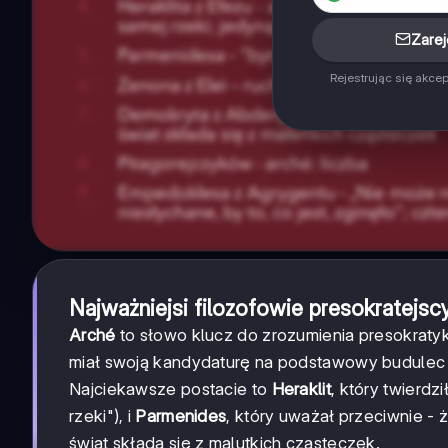
Zarej
Rejestrując się akce
Najważniejsi filozofowie presokratejsc
Arché
to słowo klucz do zrozumienia presokratyk
miał swoją kandydaturę na podstawowy budulec 
Najciekawsze postacie to
Heraklit
, który twierdz
rzeki"), i
Parmenides
, który uważał przeciwnie - ż
świat składa się z malutkich cząsteczek.