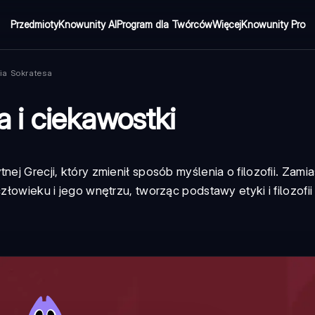
Przedmioty
Knowunity AI
Program dla Twórców
Więcej
Knowunity Pro
fia Sokratesa
ia i ciekawostki
nej Grecji, który zmienił sposób myślenia o filozofii. Zami
złowieku i jego wnętrzu, tworząc podstawy etyki i filozofii