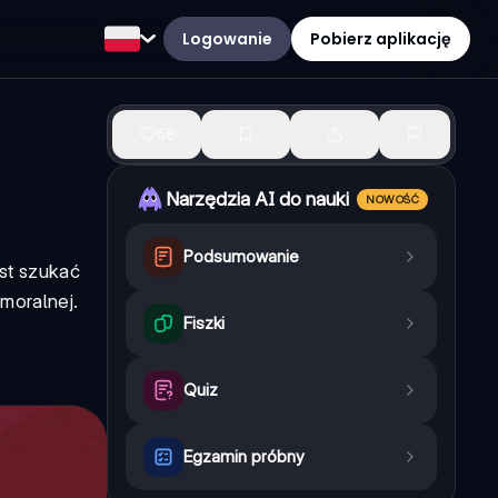
Logowanie
Pobierz aplikację
58
Narzędzia AI do nauki
NOWOŚĆ
Podsumowanie
ast szukać
 moralnej.
Fiszki
Quiz
Egzamin próbny