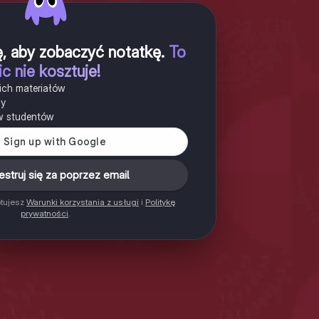
ię, aby zobaczyć notatkę
.
To
ic nie kosztuje!
ich materiałów
ny
w studentów
estruj się za poprzez email
ptujesz
Warunki korzystania z usługi
i
Politykę
prywatności
.