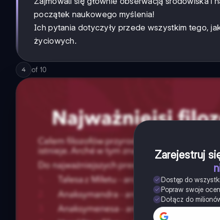
Zajmowali się głównie obserwacją środowiska i na
początek naukowego myślenia!
Ich pytania dotyczyły przede wszystkim tego, jak
życiowych.
of
10
4
Zarejestruj s
n
Dostęp do wszystk
Popraw swoje oce
Dołącz do milionó