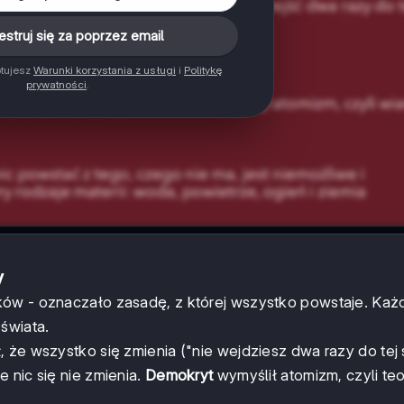
estruj się za poprzez email
ptujesz
Warunki korzystania z usługi
i
Politykę
prywatności
.
y
ów - oznaczało zasadę, z której wszystko powstaje. Każd
świata.
ił, że wszystko się zmienia ("nie wejdziesz dwa razy do tej
e nic się nie zmienia.
Demokryt
wymyślił atomizm, czyli teo