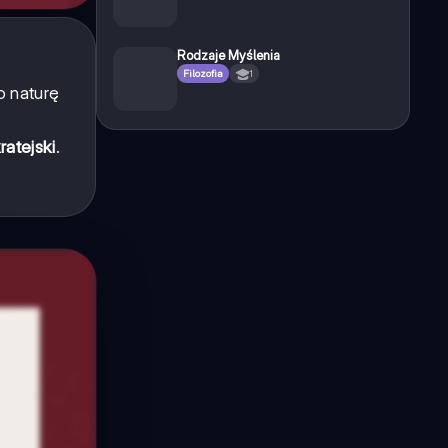
Rodzaje Myślenia
Filozofia
1
o naturę
ratejski
.