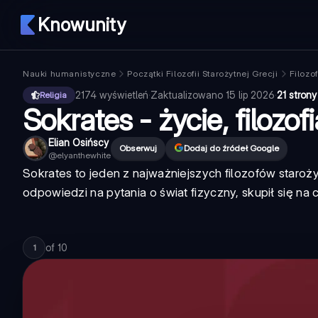
Knowunity
Nauki humanistyczne
Początki Filozofii Starożytnej Grecji
Filozo
2174
wyświetleń
·
Zaktualizowano
15 lip 2026
·
21 strony
Religia
Sokrates - życie, filozof
Elian Osińscy
Obserwuj
Dodaj do źródeł Google
@
elyanthewhite
Sokrates to jeden z najważniejszych filozofów starożyt
odpowiedzi na pytania o świat fizyczny, skupił się na c
of
10
1