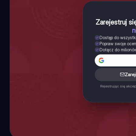
Zarejestruj s
n
Dostęp do wszystk
Popraw swoje oce
Dołącz do milionó
Zarej
Rejestrując się akce