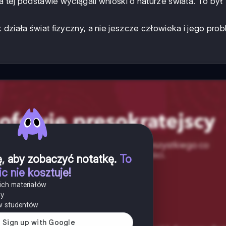
 tej podstawie wyciągali wnioski o naturze świata. To był
 działa świat fizyczny, a nie jeszcze człowieka i jego pr
ię, aby zobaczyć notatkę
.
To
ic nie kosztuje!
ich materiałów
ny
w studentów