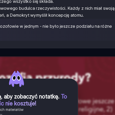
czego wszystko się składa.
wowego budulca rzeczywistości. Każdy z nich miał swoją 
gień, a Demokryt wymyślił koncepcję atomu.
ilozofowie w jednym - nie było jeszcze podziału na różne
ię, aby zobaczyć notatkę
.
To
ic nie kosztuje!
ich materiałów
ny