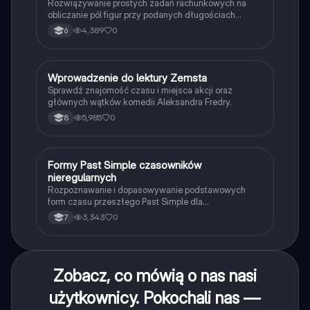
Rozwiązywanie prostych zadań rachunkowych na
obliczanie pól figur przy podanych długościach
boków i wysokości.
4,389
0
6
W
Wprowadzenie do lektury Zemsta
Język polski
Sprawdź znajomość czasu i miejsca akcji oraz
głównych wątków komedii Aleksandra Fredry.
5,985
0
8
F
Formy Past Simple czasowników
Język angielski
nieregularnych
Rozpoznawanie i dopasowywanie podstawowych
form czasu przeszłego Past Simple dla
najpopularniejszych czasowników nieregularnych.
3,343
0
7
Zobacz, co mówią o nas nasi
użytkownicy. Pokochali nas —