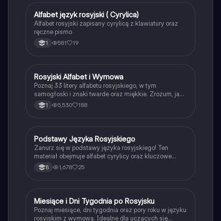
Alfabet język rosyjski ( Cyrylica)
Język rosyjski
Alfabet rosyjski zapisany cyrylicą z klawiatury oraz
ręczne pismo
581
19
1
Rosyjski Alfabet i Wymowa
Język rosyjski
Poznaj 33 litery alfabetu rosyjskiego, w tym
samogłoski i znaki twarde oraz miękkie. Zrozum, jak
czytać rosyjskie litery w porównaniu do polskich.
5,530
188
1
Idealne dla uczniów uczących się języka rosyjskiego.
Typ: prezentacja.
Podstawy Języka Rosyjskiego
Język rosyjski
Zanurz się w podstawy języka rosyjskiego! Ten
materiał obejmuje alfabet cyrylicy oraz kluczowe
zwroty, które pomogą Ci w codziennej komunikacji.
1,678
25
8
Idealny dla początkujących uczniów, którzy chcą
szybko nauczyć się podstawowych wyrażeń i
alfabetu. Typ: prezentacja.
Miesiące i Dni Tygodnia po Rosyjsku
Język rosyjski
Poznaj miesiące, dni tygodnia oraz pory roku w języku
rosyjskim z wymową. Idealne dla uczących się