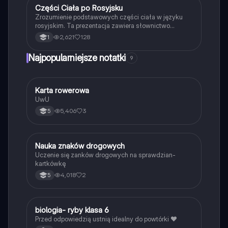
Części Ciała po Rosyjsku
Język rosyjski
Zrozumienie podstawowych części ciała w języku
rosyjskim. Ta prezentacja zawiera słownictwo
dotyczące głowy, rąk, nóg i innych elementów ciała,
2,621
128
1
wraz z ich odpowiednikami w języku polskim. Idealne
dla uczniów uczących się rosyjskiego.
Najpopularniejsze notatki
9
K
Karta rowerowa
Technika
UwU
5,406
3
5
N
Nauka znaków drogowych
Technika
Uczenie się zanków drogowych na sprawdzian-
kartkówkę
4,018
2
5
B
biologia- ryby klasa 6
Biologia
Przed odpowiedzią ustnią idealny do powtórki ❤️