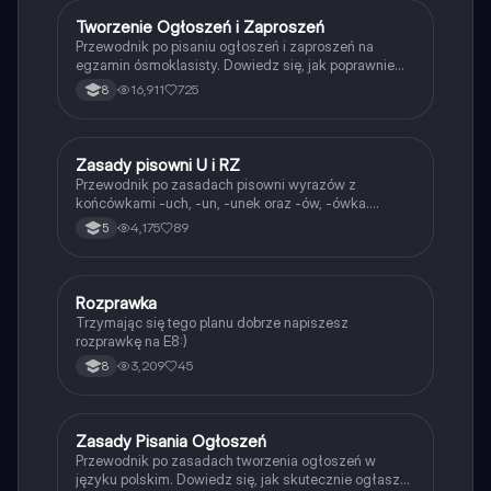
Idealne dla uczniów przygotowujących się do matury
z języka polskiego.
Tworzenie Ogłoszeń i Zaproszeń
Język polski
Przewodnik po pisaniu ogłoszeń i zaproszeń na
egzamin ósmoklasisty. Dowiedz się, jak poprawnie
sformułować treść, podać szczegóły wydarzenia
16,911
725
8
oraz zachęcić do udziału. Idealne dla uczniów
przygotowujących się do egzaminu. Zawiera
przykłady i wskazówki dotyczące poprawności
językowej.
Zasady pisowni U i RZ
Język polski
Przewodnik po zasadach pisowni wyrazów z
końcówkami -uch, -un, -unek oraz -ów, -ówka.
Zawiera szczegółowe informacje o wymianach
4,175
89
5
głoskowych oraz pisowni zdrobnień. Idealne dla
uczniów i studentów uczących się ortografii. Typ:
podsumowanie.
Rozprawka
Język polski
Trzymając się tego planu dobrze napiszesz
rozprawkę na E8:)
3,209
45
8
Zasady Pisania Ogłoszeń
Język polski
Przewodnik po zasadach tworzenia ogłoszeń w
języku polskim. Dowiedz się, jak skutecznie ogłaszać