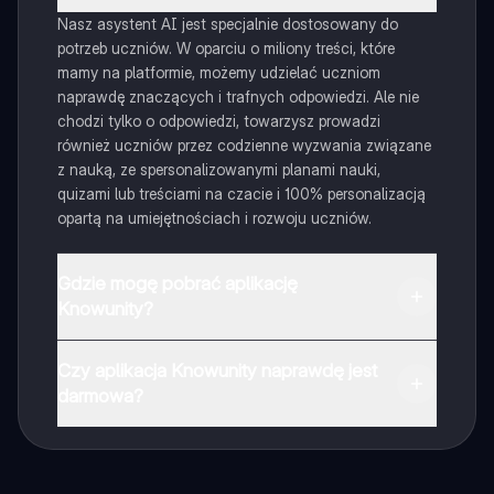
Nasz asystent AI jest specjalnie dostosowany do
potrzeb uczniów. W oparciu o miliony treści, które
mamy na platformie, możemy udzielać uczniom
naprawdę znaczących i trafnych odpowiedzi. Ale nie
chodzi tylko o odpowiedzi, towarzysz prowadzi
również uczniów przez codzienne wyzwania związane
z nauką, ze spersonalizowanymi planami nauki,
quizami lub treściami na czacie i 100% personalizacją
opartą na umiejętnościach i rozwoju uczniów.
Gdzie mogę pobrać aplikację
Knowunity?
Aplikację możesz pobrać z Google Play i Apple Store.
Czy aplikacja Knowunity naprawdę jest
darmowa?
Tak, masz całkowicie darmowy dostęp do wszystkich
notatek w aplikacji, możesz w każdej chwili rozmawiać
z Ekspertami lub ich obserwować. Możesz użyć