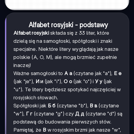
Alfabet rosyjski - podstawy
Alfabet rosyjski
składa się z 33 liter, które
dzielą się na samogłoski, spółgłoski i znaki
specjalne. Niektóre litery wyglądają jak nasze
polskie (А, О, М), ale mogą brzmieć zupełnie
inaczej!
Ważne samogłoski to
А а
(czytane jak "a"),
Е е
(jak "je"),
И и
(jak "i"),
О о
(jak "o") i
У у
(jak
"u"). Te litery będziesz spotykać najczęściej w
rosyjskich słowach.
Spółgłoski jak
Б б
(czytane "b"),
В в
(czytane
"w"),
Г г
(czytane "g") czy
Д д
(czytane "d") są
podstawą do budowania pierwszych słów.
Pamiętaj, że
В
w rosyjskim brzmi jak nasze "w",