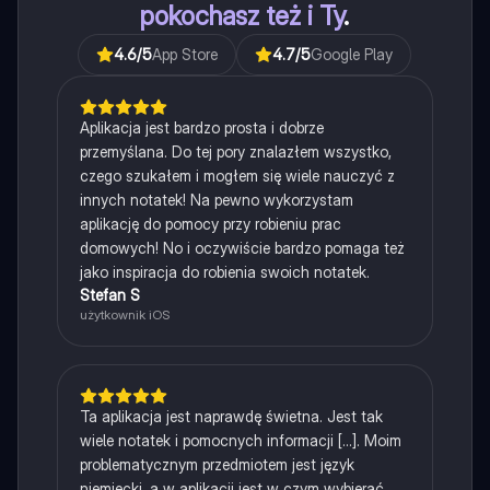
pokochasz też i Ty
.
4.6
/5
App Store
4.7
/5
Google Play
Aplikacja jest bardzo prosta i dobrze
przemyślana. Do tej pory znalazłem wszystko,
czego szukałem i mogłem się wiele nauczyć z
innych notatek! Na pewno wykorzystam
aplikację do pomocy przy robieniu prac
domowych! No i oczywiście bardzo pomaga też
jako inspiracja do robienia swoich notatek.
Stefan S
użytkownik iOS
Ta aplikacja jest naprawdę świetna. Jest tak
wiele notatek i pomocnych informacji [...]. Moim
problematycznym przedmiotem jest język
niemiecki, a w aplikacji jest w czym wybierać.