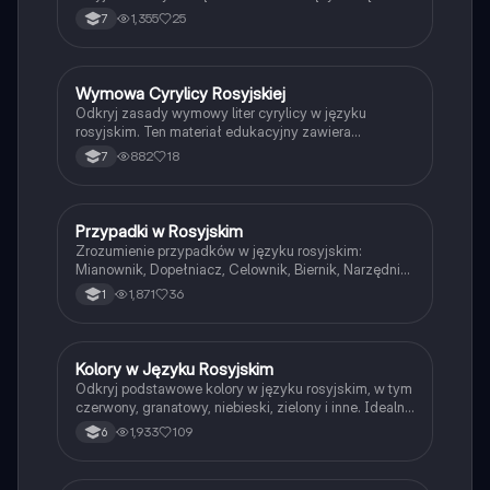
rosyjskiego, aby łatwo zapamiętać kluczowe
1,355
25
7
słownictwo. Zawiera praktyczne przykłady i
wymowę.
Wymowa Cyrylicy Rosyjskiej
Język rosyjski
Odkryj zasady wymowy liter cyrylicy w języku
rosyjskim. Ten materiał edukacyjny zawiera
szczegółowe informacje na temat dźwięków, ich
882
18
7
transkrypcji oraz praktyczne przykłady. Idealny dla
uczniów uczących się rosyjskiego. Typ: prezentacja.
Przypadki w Rosyjskim
Język rosyjski
Zrozumienie przypadków w języku rosyjskim:
Mianownik, Dopełniacz, Celownik, Biernik, Narzędnik i
Miejscownik. Dowiedz się, jak używać odpowiednich
1,871
36
1
przyimków w kontekście każdego przypadku. Idealne
dla uczniów i studentów języka rosyjskiego.
Kolory w Języku Rosyjskim
Język rosyjski
Odkryj podstawowe kolory w języku rosyjskim, w tym
czerwony, granatowy, niebieski, zielony i inne. Idealne
dla uczniów uczących się rosyjskiego. Materiał
1,933
109
6
zawiera listę kolorów oraz ich tłumaczenia na polski.