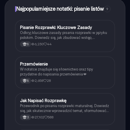
Najpopularniejsze notatki: pisanie listów
9
Pisanie Rozprawki: Kluczowe Zasady
Język polski
Odkryj kluczowe zasady pisania rozprawki w języku
polskim. Dowiedz się, jak zbudować wstęp,
rozwinięcie i zakończenie, oraz poznaj przydatne
6,230
44
8
zwroty i najczęstsze błędy do unikania. Idealne dla
uczniów przygotowujących się do pisania rozprawki.
Przemówienie
Język polski
W notatce znajduje się słownictwo oraz tipy
przydatne do napisania przemówienia💋
2,658
28
8
Jak Napisać Rozprawkę
Język polski
Przewodnik po pisaniu rozprawki maturalnej. Dowiedz
się, jak skutecznie wprowadzić temat, sformułować
tezę oraz argumentować swoje stanowisko. Zawiera
27,102
588
3
przykłady oraz wskazówki dotyczące struktury
rozprawki, w tym wstępu, rozwinięcia i zakończenia.