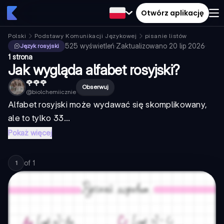
Otwórz aplikację
Polski
Podstawy Komunikacji Językowej
pisanie listów
525
wyświetleń
·
Zaktualizowano
20 lip 2026
·
Język rosyjski
1 strona
Jak wygląda alfabet rosyjski?
🌹🌹🌹
Obserwuj
@
biolchemiicznie
Alfabet rosyjski może wydawać się skomplikowany,
ale to tylko 33...
Pokaż więcej
of
1
1