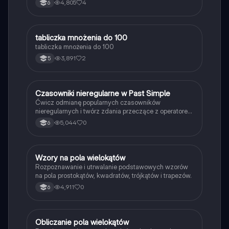
4,805
4
6
T
tabliczka mnożenia do 100
Matematyka
tabliczka mnożenia do 100
3,891
2
5
C
Czasowniki nieregularne w Past Simple
Język angielski
Ćwicz odmianę popularnych czasowników
nieregularnych i twórz zdania przeczące z operatorem
didn't w czasie Past Simple.
5,044
0
6
W
Wzory na pola wielokątów
Matematyka
Rozpoznawanie i utrwalanie podstawowych wzorów
na pola prostokątów, kwadratów, trójkątów i trapezów.
4,911
0
6
O
Obliczanie pola wielokątów
Matematyka