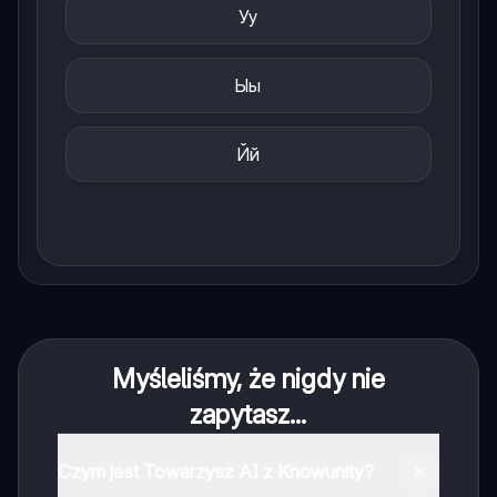
Уу
Ыы
Йй
Myśleliśmy, że nigdy nie
zapytasz...
Czym jest Towarzysz AI z Knowunity?