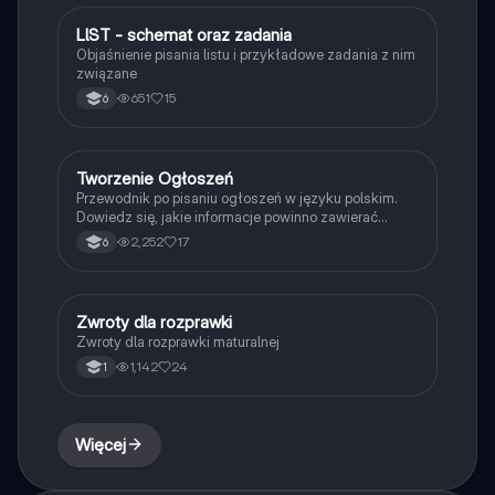
przygotowujących się do egzaminów lub pisania prac.
Typ: przewodnik.
LlST - schemat oraz zadania
Język polski
Objaśnienie pisania listu i przykładowe zadania z nim
związane
651
15
6
Tworzenie Ogłoszeń
Język polski
Przewodnik po pisaniu ogłoszeń w języku polskim.
Dowiedz się, jakie informacje powinno zawierać
ogłoszenie, jak je sformułować oraz zapoznaj się z
2,252
17
6
przykładem ogłoszenia o giełdzie szkół średnich.
Idealne dla uczniów klas ósmych przygotowujących
się do wydarzeń szkolnych.
Zwroty dla rozprawki
Język polski
Zwroty dla rozprawki maturalnej
1,142
24
1
Więcej