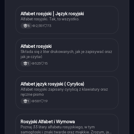
Alfabet rosyjski | Język rosyjski
Język rosyjski
Alfabet rosyjski. Tak, to wszystko.
2,551
73
8
Alfabet rosyjski
Język rosyjski
Składa się z liter drukowanych, jak je zapisywać oraz
jak je czytać
525
15
1
Alfabet język rosyjski ( Cyrylica)
Język rosyjski
Alfabet rosyjski zapisany cyrylicą z klawiatury oraz
ręczne pismo
581
19
1
Rosyjski Alfabet i Wymowa
Język rosyjski
Poznaj 33 litery alfabetu rosyjskiego, w tym
samogłoski i znaki twarde oraz miękkie. Zrozum, jak