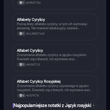
obejmuje kluczowe dźwięki, znaki twarde oraz ich
953
36
7
wpływ na sąsiadujące litery. Idealna dla uczniów
pragnących zrozumieć podstawy rosyjskiego alfabetu
i poprawnej wymowy.
Alfabety Cyrylicy
Język rosyjski
Poznaj litery alfabetu cyrylicy, w tym ich wymowę i
pisownię. Ten materiał edukacyjny zawiera
szczegółowy przegląd wszystkich liter cyrylicy, co
2,958
148
7
ułatwia naukę i zrozumienie tego systemu pisma.
Idealne dla uczniów i osób uczących się języka
rosyjskiego.
Alfabet Cyrylicy
Język rosyjski
Zrozumienie alfabetu cyrylicy w języku rosyjskim.
Dowiedz się o literach, ich wymowie oraz
zastosowaniu w codziennej komunikacji. Idealne dla
530
12
5
uczniów i osób uczących się rosyjskiego. Typ:
prezentacja.
Alfabet Cyrylicy Rosyjskiej
Język rosyjski
Zrozumienie alfabetu cyrylicy używanego w języku
rosyjskim. Dowiedz się o literach, ich wymowie oraz
zastosowaniu w codziennej komunikacji. Idealne dla
379
8
8
uczniów i osób uczących się języka rosyjskiego.
Najpopularniejsze notatki z Język rosyjski
9