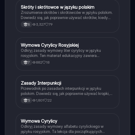
Skróty i skrótowce w języku polskim
Język polski
Zrozumienie skrótów i skrótowców w języku polskim.
Dowiedz się, jak poprawnie używać skrótów, kiedy
stawiać kropki oraz jakie są różnice między
3,327
79
8
skrótowcami literowymi, głoskowymi, mieszanymi i
sylabowymi. Idealne dla uczniów i studentów, którzy
chcą poprawić swoje umiejętności językowe. Typ:
Podsumowanie.
Wymowa Cyrylicy Rosyjskiej
Język rosyjski
Odkryj zasady wymowy liter cyrylicy w języku
rosyjskim. Ten materiał edukacyjny zawiera
szczegółowe informacje na temat dźwięków, ich
882
18
7
transkrypcji oraz praktyczne przykłady. Idealny dla
uczniów uczących się rosyjskiego. Typ: prezentacja.
Zasady Interpunkcji
Język polski
Przewodnik po zasadach interpunkcji w języku
polskim. Dowiedz się, jak poprawnie używać kropki,
wykrzyknika, pytajnika, dwukropka, przecinka oraz
1,801
22
5
nawiasów. Idealny materiał do nauki dla uczniów i
studentów. Typ: Podsumowanie.
Wymowa Cyrylicy
Język rosyjski
Odkryj zasady wymowy alfabetu cyrylickiego w
języku rosyjskim. Ta lekcja dla początkujących