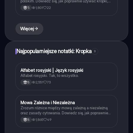
polskim. Dowiedz się, jak poprawnie używać kropki,
wykrzyknika, pytajnika, dwukropka, przecinka oraz
1,801
22
5
nawiasów. Idealny materiał do nauki dla uczniów i
studentów. Typ: Podsumowanie.
Więcej
Najpopularniejsze notatki: Kropka
9
Alfabet rosyjski | Język rosyjski
Język rosyjski
Alfabet rosyjski. Tak, to wszystko.
2,551
73
8
Mowa Zależna i Niezależna
Język polski
Zrozum różnice między mową zależną a niezależną
oraz zasady cytowania. Dowiedz się, jak poprawnie
przytaczać wypowiedzi i stosować cudzysłowy.
1,865
49
8
Idealne dla uczniów i studentów języka polskiego.
Typ: Podsumowanie.