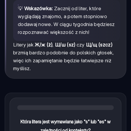
💡
Wskazówka:
Zacznij od liter, które
wyglądają znajomo, a potem stopniowo
dodawaj nowe. W ciągu tygodnia będziesz
rozpoznawać większość z nich!
Litery jak
Ж/ж (ż)
,
Ш/ш (sz)
czy
Щ/щ (szcz)
brzmią bardzo podobnie do polskich głosek,
więc ich zapamiętanie będzie łatwiejsze niż
myślisz.
Która litera jest wymawiana jako "s" lub "es" w
zależności od kontekstu?