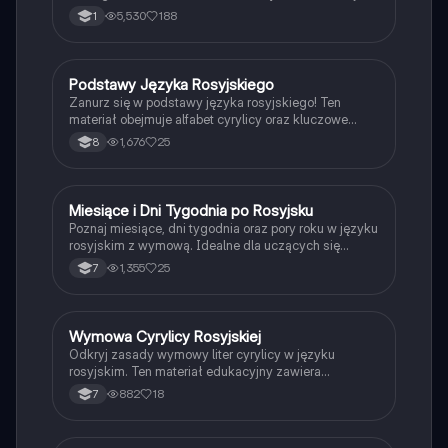
czytać rosyjskie litery w porównaniu do polskich.
5,530
188
1
Idealne dla uczniów uczących się języka rosyjskiego.
Typ: prezentacja.
Podstawy Języka Rosyjskiego
Język rosyjski
Zanurz się w podstawy języka rosyjskiego! Ten
materiał obejmuje alfabet cyrylicy oraz kluczowe
zwroty, które pomogą Ci w codziennej komunikacji.
1,676
25
8
Idealny dla początkujących uczniów, którzy chcą
szybko nauczyć się podstawowych wyrażeń i
alfabetu. Typ: prezentacja.
Miesiące i Dni Tygodnia po Rosyjsku
Język rosyjski
Poznaj miesiące, dni tygodnia oraz pory roku w języku
rosyjskim z wymową. Idealne dla uczących się
rosyjskiego, aby łatwo zapamiętać kluczowe
1,355
25
7
słownictwo. Zawiera praktyczne przykłady i
wymowę.
Wymowa Cyrylicy Rosyjskiej
Język rosyjski
Odkryj zasady wymowy liter cyrylicy w języku
rosyjskim. Ten materiał edukacyjny zawiera
szczegółowe informacje na temat dźwięków, ich
882
18
7
transkrypcji oraz praktyczne przykłady. Idealny dla
uczniów uczących się rosyjskiego. Typ: prezentacja.