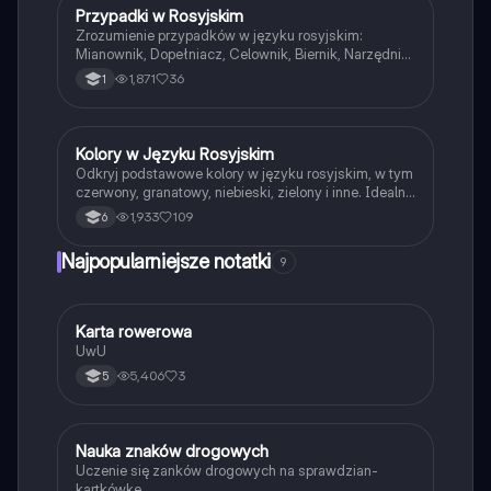
Przypadki w Rosyjskim
Język rosyjski
Zrozumienie przypadków w języku rosyjskim:
Mianownik, Dopełniacz, Celownik, Biernik, Narzędnik i
Miejscownik. Dowiedz się, jak używać odpowiednich
1,871
36
1
przyimków w kontekście każdego przypadku. Idealne
dla uczniów i studentów języka rosyjskiego.
Kolory w Języku Rosyjskim
Język rosyjski
Odkryj podstawowe kolory w języku rosyjskim, w tym
czerwony, granatowy, niebieski, zielony i inne. Idealne
dla uczniów uczących się rosyjskiego. Materiał
1,933
109
6
zawiera listę kolorów oraz ich tłumaczenia na polski.
Najpopularniejsze notatki
9
K
Karta rowerowa
Technika
UwU
5,406
3
5
N
Nauka znaków drogowych
Technika
Uczenie się zanków drogowych na sprawdzian-
kartkówkę