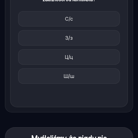
С/с
З/з
Ц/ц
Ш/ш