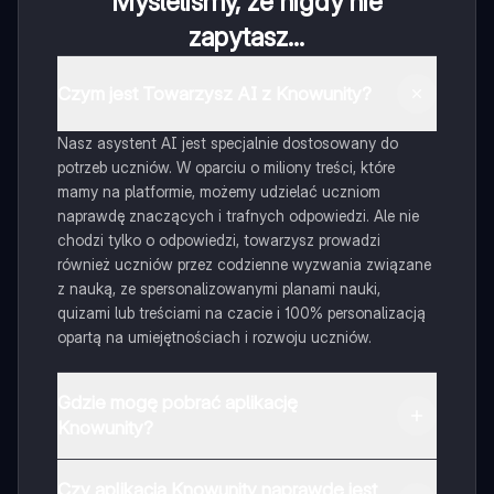
Myśleliśmy, że nigdy nie
zapytasz...
Czym jest Towarzysz AI z Knowunity?
Nasz asystent AI jest specjalnie dostosowany do
potrzeb uczniów. W oparciu o miliony treści, które
mamy na platformie, możemy udzielać uczniom
naprawdę znaczących i trafnych odpowiedzi. Ale nie
chodzi tylko o odpowiedzi, towarzysz prowadzi
również uczniów przez codzienne wyzwania związane
z nauką, ze spersonalizowanymi planami nauki,
quizami lub treściami na czacie i 100% personalizacją
opartą na umiejętnościach i rozwoju uczniów.
Gdzie mogę pobrać aplikację
Knowunity?
Aplikację możesz pobrać z Google Play i Apple Store.
Czy aplikacja Knowunity naprawdę jest