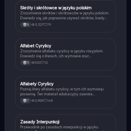
Skróty i skrótowce w języku polskim
Język polski
Zrozumienie skrótów i skrótowców w języku polskim.
Dowiedz się, jak poprawnie używać skrótów, kiedy
stawiać kropki oraz jakie są różnice między
3,327
79
8
skrótowcami literowymi, głoskowymi, mieszanymi i
sylabowymi. Idealne dla uczniów i studentów, którzy
chcą poprawić swoje umiejętności językowe. Typ:
Podsumowanie.
Alfabet Cyrylicy
Język rosyjski
Zrozumienie alfabetu cyrylicy w języku rosyjskim.
Dowiedz się o literach, ich wymowie oraz
zastosowaniu w codziennej komunikacji. Idealne dla
530
12
5
uczniów i osób uczących się rosyjskiego. Typ:
prezentacja.
Alfabety Cyrylicy
Język rosyjski
Poznaj litery alfabetu cyrylicy, w tym ich wymowę i
pisownię. Ten materiał edukacyjny zawiera
szczegółowy przegląd wszystkich liter cyrylicy, co
2,958
148
7
ułatwia naukę i zrozumienie tego systemu pisma.
Idealne dla uczniów i osób uczących się języka
rosyjskiego.
Zasady Interpunkcji
Język polski
Przewodnik po zasadach interpunkcji w języku