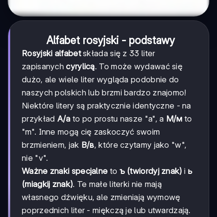
Alfabet rosyjski - podstawy
Rosyjski alfabet
składa się z 33 liter
zapisanych
cyrylicą
. To może wydawać się
dużo, ale wiele liter wygląda podobnie do
naszych polskich lub brzmi bardzo znajomo!
Niektóre litery są praktycznie identyczne - na
przykład
А/а
to po prostu nasze "a", a
М/м
to
"m". Inne mogą cię zaskoczyć swoim
brzmieniem, jak
В/в
, które czytamy jako "w",
nie "v".
Ważne znaki specjalne
to
ъ (twiordyj znak)
i
ь
(miagkij znak)
. Te małe literki nie mają
własnego dźwięku, ale zmieniają wymowę
poprzednich liter - miękczą je lub utwardzają.