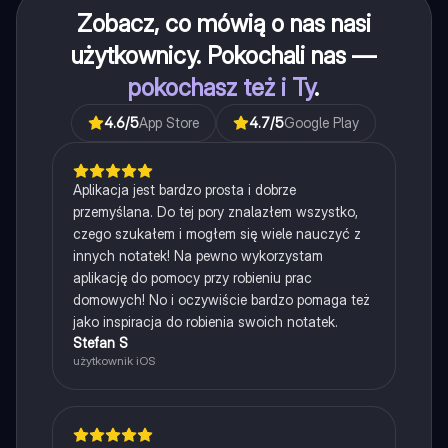
Zobacz, co mówią o nas nasi
użytkownicy. Pokochali nas —
pokochasz też i Ty
.
4.6
/5
App Store
4.7
/5
Google Play
Aplikacja jest bardzo prosta i dobrze
przemyślana. Do tej pory znalazłem wszystko,
czego szukałem i mogłem się wiele nauczyć z
innych notatek! Na pewno wykorzystam
aplikację do pomocy przy robieniu prac
domowych! No i oczywiście bardzo pomaga też
jako inspiracja do robienia swoich notatek.
Stefan S
użytkownik iOS