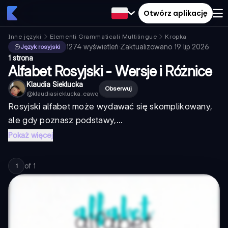
Otwórz aplikację
Inne języki
Elementi Grammaticali Multilingue
Kropka
1274
wyświetleń
·
Zaktualizowano
19 lip 2026
·
Język rosyjski
1 strona
Alfabet Rosyjski - Wersje i Różnice
Klaudia Sieklucka
Obserwuj
@
klaudiasieklucka_eawq
Rosyjski alfabet może wydawać się skomplikowany,
ale gdy poznasz podstawy,...
Pokaż więcej
of
1
1