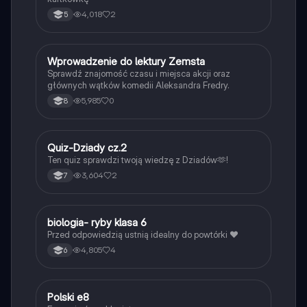
4,018
2
5
W
Wprowadzenie do lektury Zemsta
Język polski
Sprawdź znajomość czasu i miejsca akcji oraz
głównych wątków komedii Aleksandra Fredry.
5,985
0
8
Q
Quiz-Dziady cz.2
Język polski
Ten quiz sprawdzi twoją wiedzę z Dziadów🫶!
3,604
2
7
B
biologia- ryby klasa 6
Biologia
Przed odpowiedzią ustnią idealny do powtórki ❤️
4,805
4
6
Polski e8
Język polski