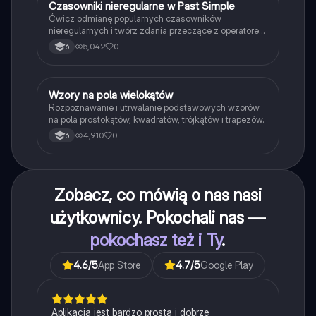
C
Czasowniki nieregularne w Past Simple
Język angielski
Ćwicz odmianę popularnych czasowników
nieregularnych i twórz zdania przeczące z operatorem
didn't w czasie Past Simple.
5,042
0
6
W
Wzory na pola wielokątów
Matematyka
Rozpoznawanie i utrwalanie podstawowych wzorów
na pola prostokątów, kwadratów, trójkątów i trapezów.
4,910
0
6
Zobacz, co mówią o nas nasi
użytkownicy. Pokochali nas —
pokochasz też i Ty
.
4.6
/5
App Store
4.7
/5
Google Play
Aplikacja jest bardzo prosta i dobrze