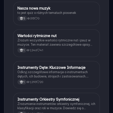
N
Nasza nowa muzyk
Muzyka
to jest quiz o różnych tematach piosenek
315
0
5
Wartości rytmiczne nut
Muzyka
Zrozum wszystkie wartości rytmiczne nut i pauz w
muzyce. Ten materiał zawiera szczegółowe opisy
symboli oraz nazw nut, w tym nuty całe, półnuty,
1,246
41
1
ćwierćnuty, ósemki i szesnastki. Idealne dla uczniów
muzyki i pasjonatów notacji muzycznej.
Instrumenty Dęte: Kluczowe Informacje
Muzyka
Odkryj szczegółowe informacje o instrumentach
dętych, ich budowie, strojach i zastosowaniach.
Dowiedz się o saksofonach, klarnetach, fagotach i
1,293
20
1
innych instrumentach w kontekście muzyki
klasycznej. Idealne dla uczniów szkół muzycznych i
miłośników muzyki.
Instrumenty Orkiestry Symfonicznej
Muzyka
Zrozumienie instrumentów orkiestry symfonicznej, ich
klasyfikacji oraz roli w muzyce. Dowiedz się o
altówkach, puzonach, perkusji i innych instrumentach,