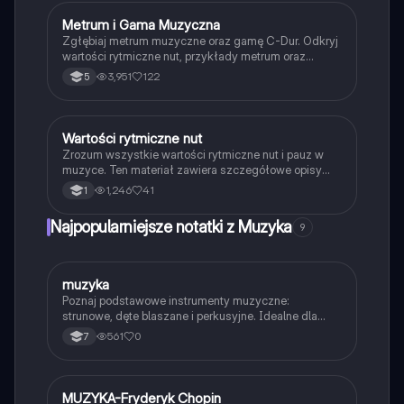
Metrum i Gama Muzyczna
Muzyka
Zgłębiaj metrum muzyczne oraz gamę C-Dur. Odkryj
wartości rytmiczne nut, przykłady metrum oraz
kluczowe terminy muzyczne. Idealne dla uczniów
3,951
122
5
muzyki i pasjonatów dźwięków.
Wartości rytmiczne nut
Muzyka
Zrozum wszystkie wartości rytmiczne nut i pauz w
muzyce. Ten materiał zawiera szczegółowe opisy
symboli oraz nazw nut, w tym nuty całe, półnuty,
1,246
41
1
ćwierćnuty, ósemki i szesnastki. Idealne dla uczniów
muzyki i pasjonatów notacji muzycznej.
Najpopularniejsze notatki z Muzyka
9
M
muzyka
Muzyka
Poznaj podstawowe instrumenty muzyczne:
strunowe, dęte blaszane i perkusyjne. Idealne dla
młodych miłośników muzyki.
561
0
7
MUZYKA-Fryderyk Chopin
Muzyka