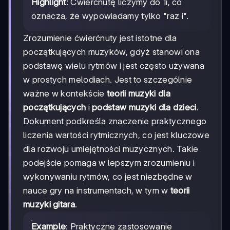
Highlight
: Ćwierćnutę liczymy do 1i, co
oznacza, że wypowiadamy tylko "raz i".
Zrozumienie ćwierćnuty jest istotne dla
początkujących muzyków, gdyż stanowi ona
podstawę wielu rytmów i jest często używana
w prostych melodiach. Jest to szczególnie
ważne w kontekście
teorii muzyki dla
początkujących
i
podstaw muzyki dla dzieci
.
Dokument podkreśla znaczenie praktycznego
liczenia wartości rytmicznych, co jest kluczowe
dla rozwoju umiejętności muzycznych. Takie
podejście pomaga w lepszym zrozumieniu i
wykonywaniu rytmów, co jest niezbędne w
nauce gry na instrumentach, w tym w
teorii
muzyki gitara
.
Example
: Praktyczne zastosowanie