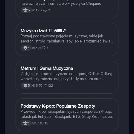
najważniejsze informacje o Fryderyku Chopinie
1,703
35
5
M
Muzyka dział II 🎶🎹🎵
Muzyka
Poznaj podstawowe pojęcia muzyczne, takie jak
aerofon, stroik i tabulatura, aby lepiej zrozumieć świat
instrumentów i historii muzyki.
324
0
6
Metrum i Gama Muzyczna
Muzyka
Zgłębiaj metrum muzyczne oraz gamę C-Dur. Odkryj
wartości rytmiczne nut, przykłady metrum oraz
kluczowe terminy muzyczne. Idealne dla uczniów
3,951
122
5
muzyki i pasjonatów dźwięków.
Podstawy K-pop: Popularne Zespoły
Muzyka
Przewodnik po najpopularniejszych zespołach K-pop,
takich jak Enhypen, Blackpink, BTS, Stray Kids i æspa.
573
15
6