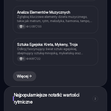
Rzymian. Idealna dla studentów historii sztuki i
kultury starożytnej.
Analiza Elementów Muzycznych
Muzyka
Zgłębiaj kluczowe elementy dzieła muzycznego,
takie jak metrum, rytm, melodyka, harmonia, tempo,
dynamika i artykulacja. Odkryj różnorodność
1,135
33
1
kolorystyki i charakteru utworów, analizując 'Obrazki z
wystawy' Modesta Mussorgskiego. Idealne dla
studentów muzyki i pasjonatów analizy muzycznej.
Sztuka Egejska: Kreta, Mykeny, Troja
Plastyka
Odkryj fascynujący świat sztuki egejskiej,
obejmujący sztukę minojską, mykeńską oraz
cykladzką. Zawiera szczegółowe informacje o
805
22
1
pałacu w Knossos, Lwiej Bramie w Mykenach oraz
figurkach cykladzkich. Idealne dla studentów historii
sztuki i archeologii. Typ: podsumowanie.
Więcej
Najpopularniejsze notatki: wartości
2
rytmiczne