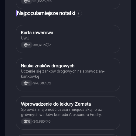
1,866
22
6
a także o dyrygencie i partyturze. Idealne dla uczniów
muzyki i miłośników orkiestr. Prezentacja.
Najpopularniejsze notatki
9
K
Karta rowerowa
Technika
UwU
5,406
3
5
N
Nauka znaków drogowych
Technika
Uczenie się zanków drogowych na sprawdzian-
kartkówkę
4,018
2
5
W
Wprowadzenie do lektury Zemsta
Język polski
Sprawdź znajomość czasu i miejsca akcji oraz
głównych wątków komedii Aleksandra Fredry.
5,985
0
8