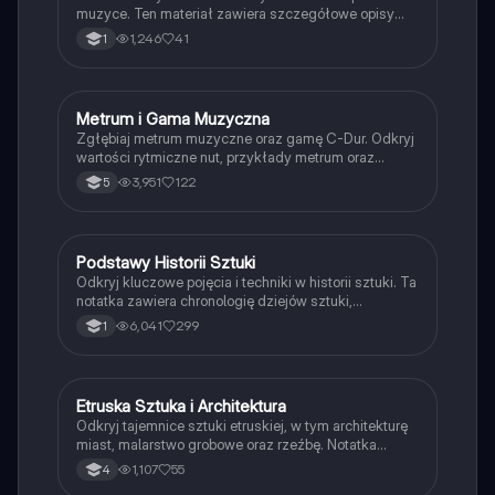
muzyce. Ten materiał zawiera szczegółowe opisy
symboli oraz nazw nut, w tym nuty całe, półnuty,
1,246
41
1
ćwierćnuty, ósemki i szesnastki. Idealne dla uczniów
muzyki i pasjonatów notacji muzycznej.
Metrum i Gama Muzyczna
Muzyka
Zgłębiaj metrum muzyczne oraz gamę C-Dur. Odkryj
wartości rytmiczne nut, przykłady metrum oraz
kluczowe terminy muzyczne. Idealne dla uczniów
3,951
122
5
muzyki i pasjonatów dźwięków.
Podstawy Historii Sztuki
Plastyka
Odkryj kluczowe pojęcia i techniki w historii sztuki. Ta
notatka zawiera chronologię dziejów sztuki,
różnorodne gatunki dzieł oraz szczegółowy przegląd
6,041
299
1
technik malarskich, rzeźbiarskich i graficznych.
Idealna dla studentów sztuki i pasjonatów kultury.
Etruska Sztuka i Architektura
Historia
Odkryj tajemnice sztuki etruskiej, w tym architekturę
miast, malarstwo grobowe oraz rzeźbę. Notatka
zawiera szczegółowe informacje o budowie miast,
1,107
55
4
witrażach, sarkofagach oraz wpływie Etrusków na