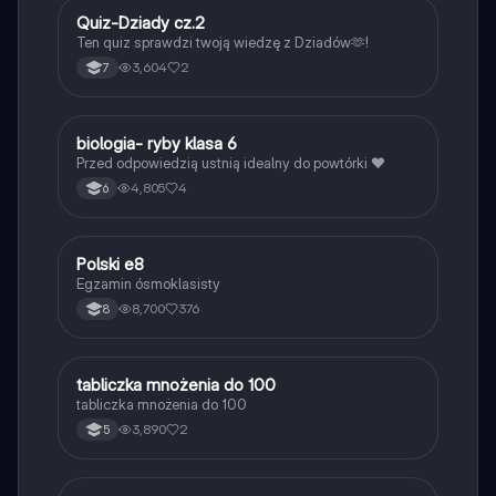
Q
Quiz-Dziady cz.2
Język polski
Ten quiz sprawdzi twoją wiedzę z Dziadów🫶!
3,604
2
7
B
biologia- ryby klasa 6
Biologia
Przed odpowiedzią ustnią idealny do powtórki ❤️
4,805
4
6
Polski e8
Język polski
Egzamin ósmoklasisty
8,700
376
8
T
tabliczka mnożenia do 100
Matematyka
tabliczka mnożenia do 100
3,890
2
5