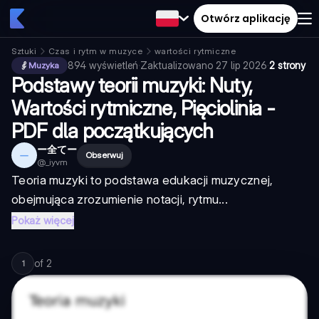
Otwórz aplikację
Sztuki
Czas i rytm w muzyce
wartości rytmiczne
894
wyświetleń
·
Zaktualizowano
27 lip 2026
·
2 strony
Muzyka
Podstawy teorii muzyki: Nuty,
Wartości rytmiczne, Pięciolinia -
PDF dla początkujących
ー全てー
ー
Obserwuj
@
_iyvm
Teoria muzyki to podstawa edukacji muzycznej,
obejmująca zrozumienie notacji, rytmu...
Pokaż więcej
of
2
1