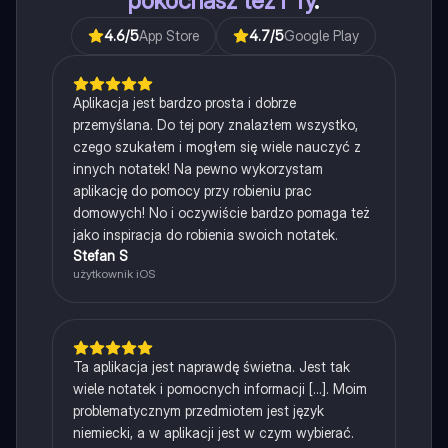
pokochasz też i Ty
.
4.6
/5
App Store
4.7
/5
Google Play
Aplikacja jest bardzo prosta i dobrze
przemyślana. Do tej pory znalazłem wszystko,
czego szukałem i mogłem się wiele nauczyć z
innych notatek! Na pewno wykorzystam
aplikację do pomocy przy robieniu prac
domowych! No i oczywiście bardzo pomaga też
jako inspiracja do robienia swoich notatek.
Stefan S
użytkownik iOS
Ta aplikacja jest naprawdę świetna. Jest tak
wiele notatek i pomocnych informacji [...]. Moim
problematycznym przedmiotem jest język
niemiecki, a w aplikacji jest w czym wybierać.