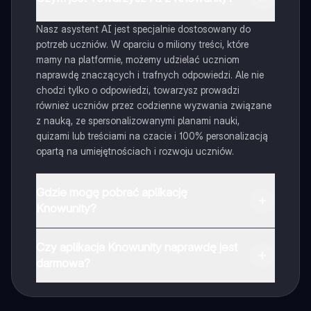
Nasz asystent AI jest specjalnie dostosowany do
potrzeb uczniów. W oparciu o miliony treści, które
mamy na platformie, możemy udzielać uczniom
naprawdę znaczących i trafnych odpowiedzi. Ale nie
chodzi tylko o odpowiedzi, towarzysz prowadzi
również uczniów przez codzienne wyzwania związane
z nauką, ze spersonalizowanymi planami nauki,
quizami lub treściami na czacie i 100% personalizacją
opartą na umiejętnościach i rozwoju uczniów.
Gdzie mogę pobrać aplikację
Knowunity?
Aplikację możesz pobrać z Google Play i Apple Store.
Czy aplikacja Knowunity naprawdę jest
darmowa?
Tak, masz całkowicie darmowy dostęp do wszystkich
notatek w aplikacji, możesz w każdej chwili rozmawiać