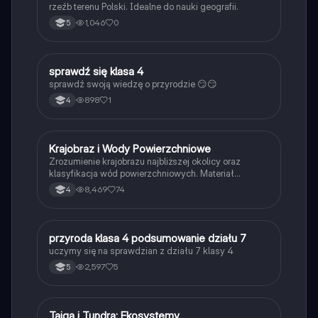
rzeźb terenu Polski. Idealne do nauki geografii.
1,046
0
5
S
sprawdź się klasa 4
Przyroda
sprawdź swoją wiedzę o przyrodzie 😏😏
898
1
4
Krajobraz i Wody Powierzchniowe
Przyroda
Zrozumienie krajobrazu najbliższej okolicy oraz
klasyfikacja wód powierzchniowych. Materiał
obejmuje opisy jezior, rzek, parków narodowych oraz
8,469
74
4
elementów krajobrazu. Idealne dla uczniów klasy 4,
przygotowujących się do sprawdzianu z przyrody.
P
przyroda klasa 4 podsumowanie działu 7
Przyroda
uczymy się na sprawdzian z działu 7 klasy 4
2,597
5
5
Tajga i Tundra: Ekosystemy
Geografia