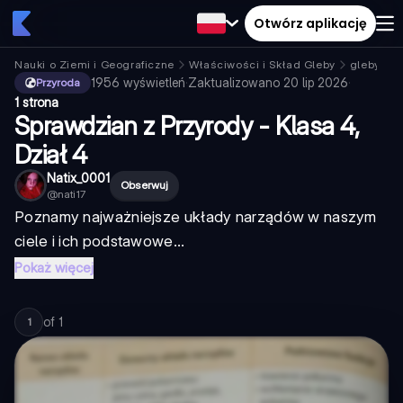
Otwórz aplikację
Nauki o Ziemi i Geograficzne
Właściwości i Skład Gleby
gleby w 
1956
wyświetleń
·
Zaktualizowano
20 lip 2026
·
Przyroda
1 strona
Sprawdzian z Przyrody - Klasa 4,
Dział 4
Natix_0001
Obserwuj
@
nati17
Poznamy najważniejsze układy narządów w naszym
ciele i ich podstawowe...
Pokaż więcej
of
1
1