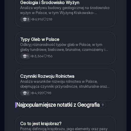
transport, usługi.
Geologia i Środowisko Wyżyn
Geografia
Analiza wpływu budowy geologicznej na środowisko
wyżyn w Polsce, w tym Wyżynę Krakowsko-
Częstochowską, Wyżynę Lubelską oraz Nieckę
6,916
218
3
Nidziaską. Zawiera informacje o formach krasowych,
zasobach surowców mineralnych oraz
charakterystyce gleb. Idealne dla studentów geologii
i ochrony środowiska.
Typy Gleb w Polsce
Geografia
Odkryj różnorodność typów gleb w Polsce, w tym
gleby tundrowe, bielicowe, brunatne, czarnoziemy i
kasztanowe. Dowiedz się o ich charakterystyce,
3,364
156
1
warunkach występowania oraz znaczeniu dla
rolnictwa. Idealne dla studentów geografi i ekologii.
Typ: podsumowanie.
Czynniki Rozwoju Rolnictwa
Geografia
Analiza warunków rozwoju rolnictwa w Polsce,
obejmująca czynniki przyrodnicze, strukturalne oraz
społeczno-ekonomiczne. Dowiedz się o klimacie,
4,920
98
2
glebach, ukształtowaniu terenu oraz problemach
agrarnych. Idealne dla studentów geografii i
Najpopularniejsze notatki z Geografia
9
rolnictwa. Typ: podsumowanie.
C
Co to jest krajobraz?
Geografia
Poznaj definicję krajobrazu, jego elementy oraz pasy