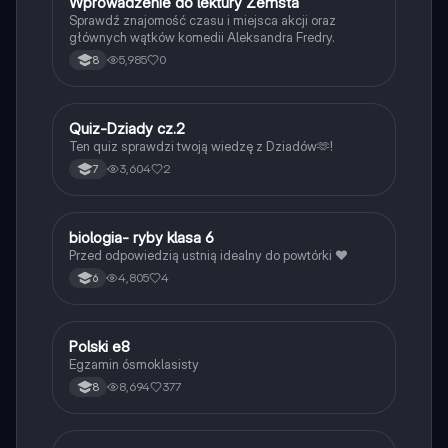
W
Wprowadzenie do lektury Zemsta
Język polski
Sprawdź znajomość czasu i miejsca akcji oraz
głównych wątków komedii Aleksandra Fredry.
5,985
0
8
Q
Quiz-Dziady cz.2
Język polski
Ten quiz sprawdzi twoją wiedzę z Dziadów🫶!
3,604
2
7
B
biologia- ryby klasa 6
Biologia
Przed odpowiedzią ustnią idealny do powtórki ❤️
4,805
4
6
Polski e8
Język polski
Egzamin ósmoklasisty
8,694
377
8