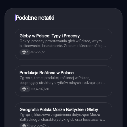
z Ekspertami lub ich obserwować. Możesz użyć
punktów, aby odblokować pewne funkcje w aplikacji,
które również możesz otrzymać za darmo. Dodatkowo
Podobne notatki
oferujemy usługę Knowunity Premium, która pozwala
na odblokowanie większej liczby funkcji.
Gleby w Polsce: Typy i Procesy
Geografia
Odkryj procesy powstawania gleb w Polsce, w tym
bielicowanie i brunatnienie. Zrozum różnorodność gleb
strefowych i astrefowych oraz ich rozmieszczenie w
529
7
3
kraju. Idealne dla studentów geologii i ekologii. Typ:
Podsumowanie.
Produkcja Roślinna w Polsce
Geografia
Zgłębiaj temat produkcji roślinnej w Polsce,
obejmujący struktury użytków rolnych, rodzaje upraw
oraz ich wymagania glebowe. Dowiedz się o
1,470
30
7
znaczeniu zbóż, ziemniaków, rzepaku i buraków
cukrowych w polskim rolnictwie. Materiał stworzony
dla uczniów klasy 7, oparty na podręczniku 'Planeta
Nowa'.
Geografia Polski: Morze Bałtyckie i Gleby
Geografia
Zgłębiaj kluczowe zagadnienia dotyczące Morza
Bałtyckiego, charakterystyki gleb oraz lesistości w
Polsce. Dowiedz się o formach terenu, zarządzaniu
2,226
12
7