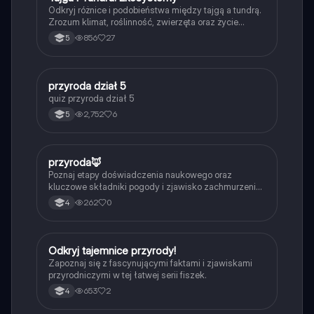
Odkryj różnice i podobieństwa między tajgą a tundrą.
Zrozum klimat, roślinność, zwierzęta oraz życie
mieszkańców tych unikalnych ekosystemów. Idealne
856
27
5
dla uczniów i studentów biologii oraz geografii.
P
przyroda dział 5
Biologia
quiz przyroda dział 5
2,752
6
5
P
przyroda🦊
Biologia
Poznaj etapy doświadczenia naukowego oraz
kluczowe składniki pogody i zjawisko zachmurzenia.
Idealne dla uczniów szkoły podstawowej.
262
0
4
O
Odkryj tajemnice przyrody!
Przyroda
Zapoznaj się z fascynującymi faktami i zjawiskami
przyrodniczymi w tej łatwej serii fiszek.
653
2
4