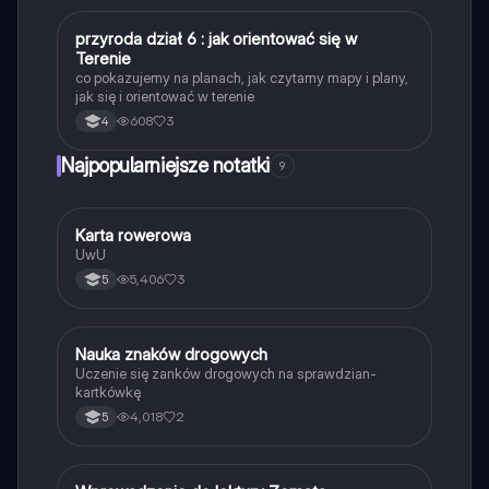
P
przyroda dział 6 : jak orientować się w
Przyroda
Terenie
co pokazujemy na planach, jak czytamy mapy i plany,
jak się i orientować w terenie
608
3
4
Najpopularniejsze notatki
9
K
Karta rowerowa
Technika
UwU
5,406
3
5
N
Nauka znaków drogowych
Technika
Uczenie się zanków drogowych na sprawdzian-
kartkówkę
4,018
2
5