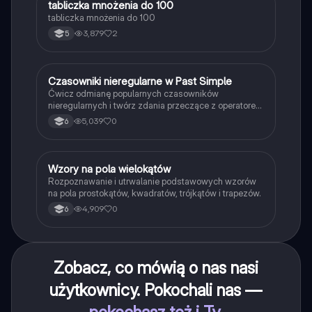
T
tabliczka mnożenia do 100
Matematyka
tabliczka mnożenia do 100
3,879
2
5
C
Czasowniki nieregularne w Past Simple
Język angielski
Ćwicz odmianę popularnych czasowników
nieregularnych i twórz zdania przeczące z operatorem
didn't w czasie Past Simple.
5,039
0
6
W
Wzory na pola wielokątów
Matematyka
Rozpoznawanie i utrwalanie podstawowych wzorów
na pola prostokątów, kwadratów, trójkątów i trapezów.
4,909
0
6
Zobacz, co mówią o nas nasi
użytkownicy. Pokochali nas —