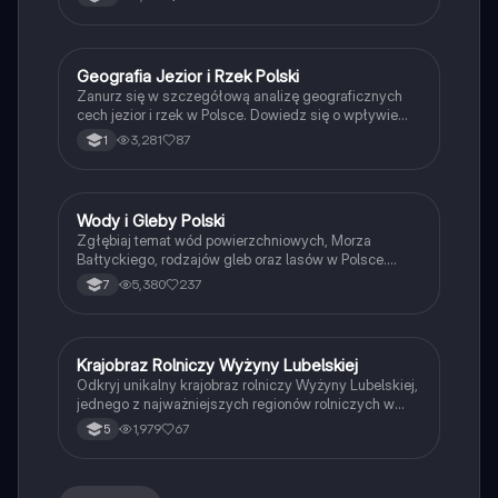
lasami oraz ochronie środowiska w parkach
narodowych. Idealne dla uczniów klasy 7. Tematyka
obejmuje: morze Bałtyckie, gleby, lesistość, parki
narodowe.
Geografia Jezior i Rzek Polski
Geografia
Zanurz się w szczegółową analizę geograficznych
cech jezior i rzek w Polsce. Dowiedz się o wpływie
zlodowaceń na krajobraz, rodzajach gleb oraz
3,281
87
1
systemach wodnych. Idealne dla studentów geografii
i ekologii. Typ: podsumowanie.
Wody i Gleby Polski
Geografia
Zgłębiaj temat wód powierzchniowych, Morza
Bałtyckiego, rodzajów gleb oraz lasów w Polsce.
Dowiedz się o najważniejszych parkach narodowych i
5,380
237
7
warunkach ochrony przyrody. Idealne dla studentów
geografii i ekologii.
Krajobraz Rolniczy Wyżyny Lubelskiej
Geografia
Odkryj unikalny krajobraz rolniczy Wyżyny Lubelskiej,
jednego z najważniejszych regionów rolniczych w
Polsce. Dowiedz się o charakterystyce gleb,
1,979
67
5
uprawach takich jak pszenica i buraki cukrowe, oraz o
historycznych miastach Lublin i Zamość. Idealne dla
uczniów przygotowujących się do lekcji geografii.