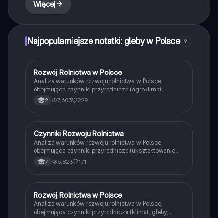
Typ: podsumowanie.
Więcej
Najpopularniejsze notatki: gleby w Polsce
9
Rozwój Rolnictwa w Polsce
Geografia
Analiza warunków rozwoju rolnictwa w Polsce,
obejmująca czynniki przyrodnicze (agroklimat,
ukształtowanie terenu, gleby, stosunki wodne) oraz
7,603
229
2
pozaprzyrodnicze (poziom rozwoju społeczno-
ekonomicznego, polityka rolna, kapitał ludzki, kultura
rolna, struktura agrarna). Zrozumienie tych aspektów
jest kluczowe dla efektywnego zarządzania i rozwoju
Czynniki Rozwoju Rolnictwa
Geografia
sektora rolniczego.
Analiza warunków rozwoju rolnictwa w Polsce,
obejmująca czynniki przyrodnicze (ukształtowanie
terenu, klimat, gleby) oraz pozaprzyrodnicze
5,823
171
7
(własność gospodarstw, mechanizacja, polityka
rolna). Odkryj, jak te elementy wpływają na
opłacalność i efektywność produkcji rolniczej. Typ:
podsumowanie.
Rozwój Rolnictwa w Polsce
Geografia
Analiza warunków rozwoju rolnictwa w Polsce,
obejmująca czynniki przyrodnicze (klimat, gleby,