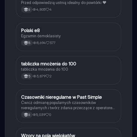
Przed odpowiedzią ustnią idealny do powtórki ❤️
4,805
4
6
Polski e8
Język polski
Egzamin ósmoklasisty
8,694
377
8
T
tabliczka mnożenia do 100
Matematyka
tabliczka mnożenia do 100
3,879
2
5
C
Czasowniki nieregularne w Past Simple
Język angielski
Ćwicz odmianę popularnych czasowników
nieregularnych i twórz zdania przeczące z operatorem
didn't w czasie Past Simple.
5,039
0
6
W
Wzory na pola wielokątów
Matematyka