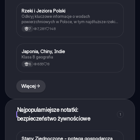
geografi i ekologii.
Rzeki i Jeziora Polski
Geografia
Odkryj kluczowe informacje o wodach
powierzchniowych w Polsce, w tym najdłuższe rzeki,
największe jeziora oraz ich znaczenie dla środowiska
7,281
148
7
i gospodarki. Dowiedz się, jak rzeki wspierają
rolnictwo i transport wodny. Typ: Podsumowanie.
Japonia, Chiny, Indie
Geografia
Klasa 8 geografia
835
8
8
Więcej
Najpopularniejsze notatki:
1
bezpieczeństwo żywnościowe
Stany Zjednoczone - potęga gospodarcza
Geografia