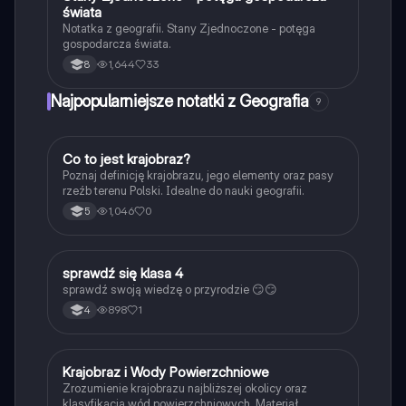
świata
Notatka z geografii. Stany Zjednoczone - potęga
gospodarcza świata.
1,644
33
8
Najpopularniejsze notatki z Geografia
9
C
Co to jest krajobraz?
Geografia
Poznaj definicję krajobrazu, jego elementy oraz pasy
rzeźb terenu Polski. Idealne do nauki geografii.
1,046
0
5
S
sprawdź się klasa 4
Przyroda
sprawdź swoją wiedzę o przyrodzie 😏😏
898
1
4
Krajobraz i Wody Powierzchniowe
Przyroda
Zrozumienie krajobrazu najbliższej okolicy oraz
klasyfikacja wód powierzchniowych. Materiał