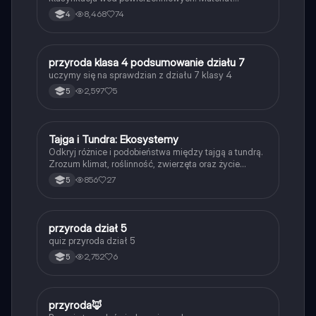
obejmuje opisy jezior, rzek, parków narodowych oraz
8,468
74
4
elementów krajobrazu. Idealne dla uczniów klasy 4,
przygotowujących się do sprawdzianu z przyrody.
P
przyroda klasa 4 podsumowanie działu 7
Przyroda
uczymy się na sprawdzian z działu 7 klasy 4
2,597
5
5
Tajga i Tundra: Ekosystemy
Geografia
Odkryj różnice i podobieństwa między tajgą a tundrą.
Zrozum klimat, roślinność, zwierzęta oraz życie
mieszkańców tych unikalnych ekosystemów. Idealne
856
27
5
dla uczniów i studentów biologii oraz geografii.
P
przyroda dział 5
Biologia
quiz przyroda dział 5
2,752
6
5
P
przyroda🦊
Biologia