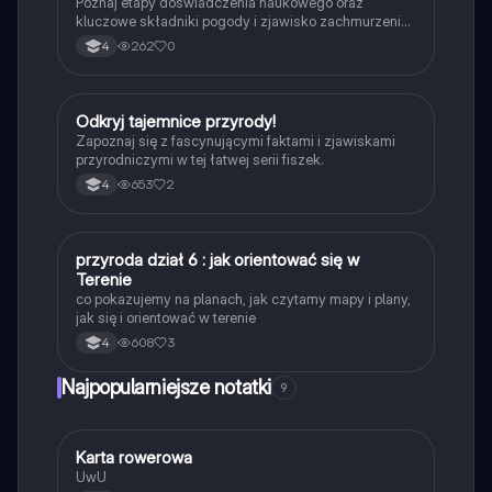
Poznaj etapy doświadczenia naukowego oraz
kluczowe składniki pogody i zjawisko zachmurzenia.
Idealne dla uczniów szkoły podstawowej.
262
0
4
O
Odkryj tajemnice przyrody!
Przyroda
Zapoznaj się z fascynującymi faktami i zjawiskami
przyrodniczymi w tej łatwej serii fiszek.
653
2
4
P
przyroda dział 6 : jak orientować się w
Przyroda
Terenie
co pokazujemy na planach, jak czytamy mapy i plany,
jak się i orientować w terenie
608
3
4
Najpopularniejsze notatki
9
K
Karta rowerowa
Technika
UwU