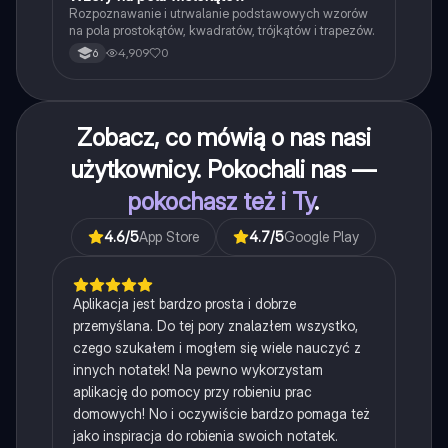
Rozpoznawanie i utrwalanie podstawowych wzorów
na pola prostokątów, kwadratów, trójkątów i trapezów.
4,909
0
6
Zobacz, co mówią o nas nasi
użytkownicy. Pokochali nas —
pokochasz też i Ty
.
4.6
/5
App Store
4.7
/5
Google Play
Aplikacja jest bardzo prosta i dobrze
przemyślana. Do tej pory znalazłem wszystko,
czego szukałem i mogłem się wiele nauczyć z
innych notatek! Na pewno wykorzystam
aplikację do pomocy przy robieniu prac
domowych! No i oczywiście bardzo pomaga też
jako inspiracja do robienia swoich notatek.