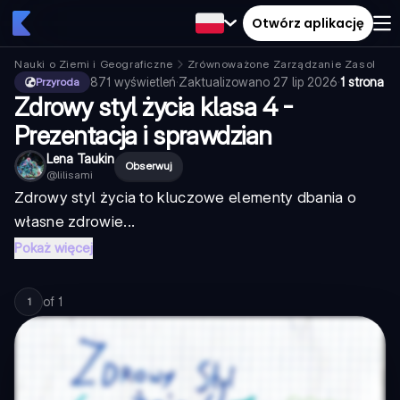
Otwórz aplikację
Nauki o Ziemi i Geograficzne
Zrównoważone Zarządzanie Zasobami
871
wyświetleń
·
Zaktualizowano
27 lip 2026
·
1 strona
Przyroda
Zdrowy styl życia klasa 4 -
Prezentacja i sprawdzian
Lena Taukin
Obserwuj
@
lilisami
Zdrowy styl życia to kluczowe elementy dbania o
własne zdrowie...
Pokaż więcej
of
1
1