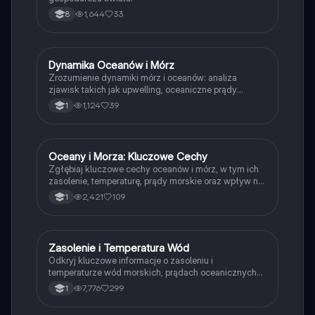
1,644
33
8
Dynamika Oceanów i Mórz
Geografia
Zrozumienie dynamiki mórz i oceanów: analiza
zjawisk takich jak upwelling, oceaniczne prądy
morskie oraz ich wpływ na klimat. Materiał obejmuje
1,124
39
1
kluczowe koncepcje związane z ciepłymi i zimnymi
prądami, a także mechanizmy ENSO. Idealne dla
studentów geografii i nauk przyrodniczych.
Oceany i Morza: Kluczowe Cechy
Geografia
Zgłębiaj kluczowe cechy oceanów i mórz, w tym ich
zasolenie, temperaturę, prądy morskie oraz wpływ na
środowisko. Dowiedz się o różnorodności mórz,
2,421
109
1
takich jak Morze Bałtyckie, oraz o zjawiskach takich
jak pływy i tsunami. Idealne dla studentów geografii i
nauk przyrodniczych.
Zasolenie i Temperatura Wód
Geografia
Odkryj kluczowe informacje o zasoleniu i
temperaturze wód morskich, prądach oceanicznych
oraz cyklu hydrologicznym. Dowiedz się, jak różne
7,776
299
1
czynniki wpływają na zasoby wodne Ziemi, w tym
zjawiska upwellingu i El Niño. Idealne dla studentów