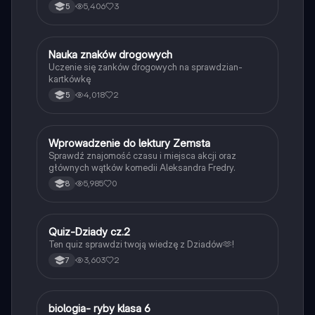
5,406
3
5
N
Nauka znaków drogowych
Technika
Uczenie się zanków drogowych na sprawdzian-
kartkówkę
4,018
2
5
W
Wprowadzenie do lektury Zemsta
Język polski
Sprawdź znajomość czasu i miejsca akcji oraz
głównych wątków komedii Aleksandra Fredry.
5,985
0
8
Q
Quiz-Dziady cz.2
Język polski
Ten quiz sprawdzi twoją wiedzę z Dziadów🫶!
3,603
2
7
B
biologia- ryby klasa 6
Biologia