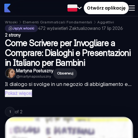
Otwórz aplikację
Włoski
Elementi Grammaticali Fondamentali
Aggettivi
472
wyświetleń
·
Zaktualizowano
17 lip 2026
·
Język włoski
2 strony
Come Scrivere per Invogliare a
Comprare: Dialoghi e Presentazioni
in Italiano per Bambini
Martyna Posłuszny
Obserwuj
@
martynaposluszny
Il dialogo si svolge in un negozio di abbigliamento e...
Pokaż więcej
of
2
1