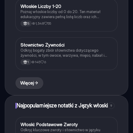
Włoskie Liczby 1-20
Język włoski
Poznaj włoskie liczby od 0 do 20. Ten materiał
edukacyjny zawiera pełną listę liczb oraz ich
wymowę, co ułatwia naukę języka włoskiego.
1,348
55
8
Idealne dla początkujących uczniów i osób uczących
się włoskiego.
Słownictwo Żywności
Język włoski
Odkryj bogaty zbiór słownictwa dotyczącego
żywności, w tym owoce, warzywa, mięso, nabiał i
zdrowe nawyki żywieniowe. Idealne dla uczniów
145
6
1
uczących się języka polskiego i chcących poszerzyć
swoje słownictwo związane z odżywianiem. Typ: lista
słów.
Więcej
Najpopularniejsze notatki z Język włoski
9
Włoski: Podstawowe Zwroty
Język włoski
Odkryj kluczowe zwroty i słownictwo w języku