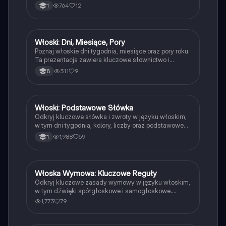
pochodzenie, zawód oraz podstawowych zwrotów
764
12
1
grzecznościowych. Doskonałe materiały do nauki dla
uczniów pierwszej klasy.
Włoski: Dni, Miesiące, Pory
Język włoski
Poznaj włoskie dni tygodnia, miesiące oraz pory roku.
Ta prezentacja zawiera kluczowe słownictwo i
zwroty, które pomogą Ci w nauce języka włoskiego.
311
9
8
Idealne dla początkujących uczniów i osób
pragnących poszerzyć swoje umiejętności językowe.
Włoski: Podstawowe Słówka
Język włoski
Odkryj kluczowe słówka i zwroty w języku włoskim,
w tym dni tygodnia, kolory, liczby oraz podstawowe
zwroty grzecznościowe. Idealne dla początkujących
1,988
59
1
uczniów, którzy chcą szybko przyswoić włoski. Typ:
Podsumowanie.
Włoska Wymowa: Kluczowe Reguły
Język włoski
Odkryj kluczowe zasady wymowy w języku włoskim,
w tym dźwięki spółgłoskowe i samogłoskowe.
Zrozum, jak poprawnie wymawiać słowa takie jak
1,773
79
'ciao', 'giallo' i 'quaderno'. Idealne dla uczniów i osób
uczących się włoskiego. Typ: Podsumowanie.