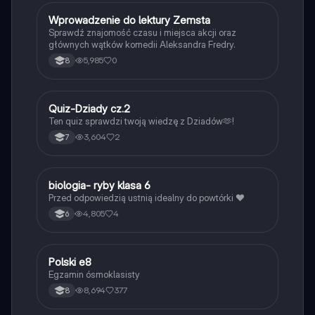
W
Wprowadzenie do lektury Zemsta
Język polski
Sprawdź znajomość czasu i miejsca akcji oraz
głównych wątków komedii Aleksandra Fredry.
5,985
0
8
Q
Quiz-Dziady cz.2
Język polski
Ten quiz sprawdzi twoją wiedzę z Dziadów🫶!
3,604
2
7
B
biologia- ryby klasa 6
Biologia
Przed odpowiedzią ustnią idealny do powtórki ❤️
4,805
4
6
Polski e8
Język polski
Egzamin ósmoklasisty
8,694
377
8