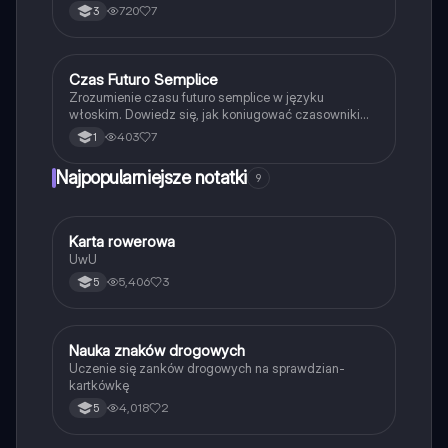
czasowników oraz praktyczne przykłady. Idealne dla
720
7
3
uczniów pragnących doskonalić swoje umiejętności
w zakresie gramatyki włoskiej.
Czas Futuro Semplice
Język włoski
Zrozumienie czasu futuro semplice w języku
włoskim. Dowiedz się, jak koniugować czasowniki
regularne i nieregularne, oraz zastosowanie formy
403
7
1
'will'. Idealne dla uczniów przygotowujących się do
egzaminów. Typ: Podsumowanie.
Najpopularniejsze notatki
9
K
Karta rowerowa
Technika
UwU
5,406
3
5
N
Nauka znaków drogowych
Technika
Uczenie się zanków drogowych na sprawdzian-
kartkówkę
4,018
2
5