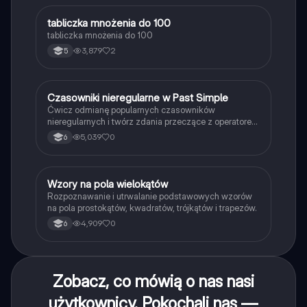
T
tabliczka mnożenia do 100
Matematyka
tabliczka mnożenia do 100
3,879
2
5
C
Czasowniki nieregularne w Past Simple
Język angielski
Ćwicz odmianę popularnych czasowników
nieregularnych i twórz zdania przeczące z operatorem
didn't w czasie Past Simple.
5,039
0
6
W
Wzory na pola wielokątów
Matematyka
Rozpoznawanie i utrwalanie podstawowych wzorów
na pola prostokątów, kwadratów, trójkątów i trapezów.
4,909
0
6
Zobacz, co mówią o nas nasi
użytkownicy. Pokochali nas —