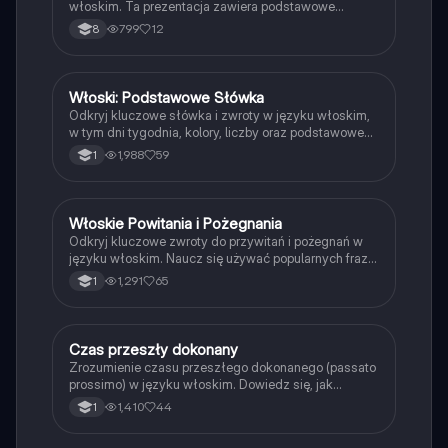
włoskim. Ta prezentacja zawiera podstawowe
wyrażenia, pytania oraz słownictwo dotyczące
799
12
8
rodziny, przyjaciół i codziennych interakcji. Idealna
dla początkujących uczniów języka włoskiego.
Włoski: Podstawowe Słówka
Język włoski
Odkryj kluczowe słówka i zwroty w języku włoskim,
w tym dni tygodnia, kolory, liczby oraz podstawowe
zwroty grzecznościowe. Idealne dla początkujących
1,988
59
1
uczniów, którzy chcą szybko przyswoić włoski. Typ:
Podsumowanie.
Włoskie Powitania i Pożegnania
Język włoski
Odkryj kluczowe zwroty do przywitań i pożegnań w
języku włoskim. Naucz się używać popularnych fraz,
takich jak 'buongiorno', 'arrivederci' oraz ich
1,291
65
1
formalnych odpowiedników. Idealne dla
początkujących uczących się włoskiego.
Czas przeszły dokonany
Język włoski
Zrozumienie czasu przeszłego dokonanego (passato
prossimo) w języku włoskim. Dowiedz się, jak
używać czasowników 'essere' i 'avere', oraz poznaj
1,410
44
1
zasady tworzenia participio passato. Obejmuje
przykłady, nieprawidłowe formy czasowników oraz