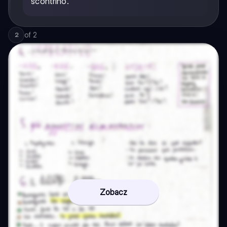
scontrino."
of
2
2
Zobacz