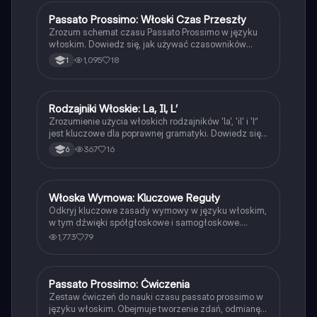
określenia czasu. Idealne dla uczniów uczących się
gramatyki włoskiej.
Passato Prossimo: Włoski Czas Przeszły
Język włoski
Zrozum schemat czasu Passato Prossimo w języku
włoskim. Dowiedz się, jak używać czasowników
'essere' i 'avere' oraz formy participio passato. Idealne
1,095
18
1
dla uczniów pragnących opanować przeszły czas w
języku włoskim. Typ: Podsumowanie.
Rodzajniki Włoskie: La, Il, L’
Język włoski
Zrozumienie użycia włoskich rodzajników 'la', 'il' i 'l’'
jest kluczowe dla poprawnej gramatyki. Dowiedz się,
jak stosować te artykuły w kontekście rzeczowników,
367
16
6
ich rodzaju oraz wyjątków. Idealne dla uczniów
uczących się języka włoskiego. Typ: Podsumowanie.
Włoska Wymowa: Kluczowe Reguły
Język włoski
Odkryj kluczowe zasady wymowy w języku włoskim,
w tym dźwięki spółgłoskowe i samogłoskowe.
Zrozum, jak poprawnie wymawiać słowa takie jak
1,773
79
'ciao', 'giallo' i 'quaderno'. Idealne dla uczniów i osób
uczących się włoskiego. Typ: Podsumowanie.
Passato Prossimo: Ćwiczenia
Język włoski
Zestaw ćwiczeń do nauki czasu passato prossimo w
języku włoskim. Obejmuje tworzenie zdań, odmianę