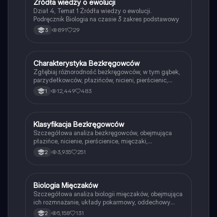
Źródła wiedzy o ewolucji
Biologia
Dział 4, Temat 1 Źródła wiedzy o ewolucji.
Podręcznik Biologia na czasie 3 zakres podstawowy
891
29
3
Charakterystyka Bezkręgowców
Biologia
Zgłębiaj różnorodność bezkręgowców, w tym gąbek,
parzydełkowców, płazińców, nicieni, pierścienic,
stawonogów i mięczaków. Dowiedz się o ich budowie,
12,449
483
1
funkcjach, układach nerwowych oraz cechach
charakterystycznych. Idealne dla studentów biologii i
entomologii.
Klasyfikacja Bezkręgowców
Biologia
Szczegółowa analiza bezkręgowców, obejmująca
płazińce, nicienie, pierścienice, mięczaki,
parzydełkowce oraz echinodermy. Zawiera
3,935
251
2
informacje o ich budowie, układach pokarmowych,
nerwowych oraz rozmnażaniu. Idealne dla uczniów
liceum przygotowujących się do egzaminów.
Biologia Mięczaków
Biologia
Szczegółowa analiza biologii mięczaków, obejmująca
ich rozmnażanie, układy pokarmowy, oddechowy
oraz nerwowy. Idealna do nauki przed sprawdzianem
5,158
131
2