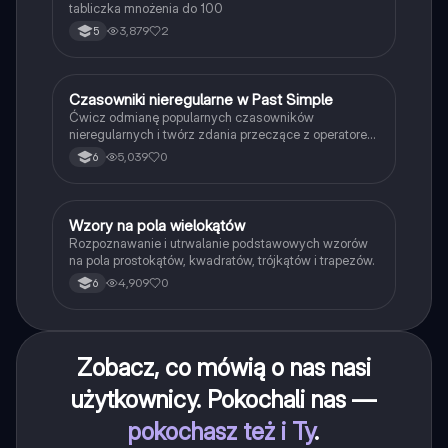
tabliczka mnożenia do 100
3,879
2
5
C
Czasowniki nieregularne w Past Simple
Język angielski
Ćwicz odmianę popularnych czasowników
nieregularnych i twórz zdania przeczące z operatorem
didn't w czasie Past Simple.
5,039
0
6
W
Wzory na pola wielokątów
Matematyka
Rozpoznawanie i utrwalanie podstawowych wzorów
na pola prostokątów, kwadratów, trójkątów i trapezów.
4,909
0
6
Zobacz, co mówią o nas nasi
użytkownicy. Pokochali nas —
pokochasz też i Ty
.