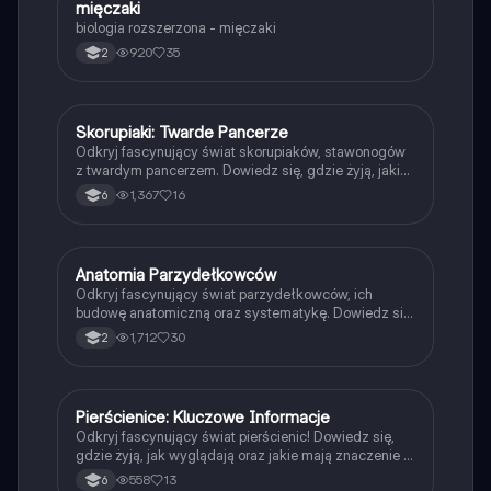
mięczaki
Biologia
biologia rozszerzona - mięczaki
920
35
2
Skorupiaki: Twarde Pancerze
Biologia
Odkryj fascynujący świat skorupiaków, stawonogów
z twardym pancerzem. Dowiedz się, gdzie żyją, jakie
mają cechy wspólne oraz ich znaczenie w
1,367
16
6
ekosystemie i dla człowieka. Idealne dla uczniów
zainteresowanych biologią i ekologią. Typ:
podsumowanie.
Anatomia Parzydełkowców
Biologia
Odkryj fascynujący świat parzydełkowców, ich
budowę anatomiczną oraz systematykę. Dowiedz się
o symetrii ciała, strukturze polipa i meduzy, a także o
1,712
30
2
układzie nerwowym i mechanizmach ruchu. Idealne
dla studentów biologii i miłośników zoologii.
Pierścienice: Kluczowe Informacje
Biologia
Odkryj fascynujący świat pierścienic! Dowiedz się,
gdzie żyją, jak wyglądają oraz jakie mają znaczenie w
ekosystemie i dla człowieka. Ta prezentacja omawia
558
13
6