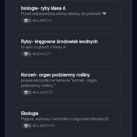
B
biologia- ryby klasa 6
Biologia
Przed odpowiedzią ustnią idealny do powtórki ❤️
4,805
4
6
R
Ryby- kręgowce środowisk wodnych
Biologia
to quiz o rybach z klasy 6
3,546
1
6
K
Korzeń- organ podziemny rośliny
Biologia
prawie wszystko w temacie "korzeń- organ
podziemny rośliny "
4,402
2
5
Ekologia
Biologia
Pojęcia, wykresy i wsztstko czego potrzebujesz😉
6,300
174
8