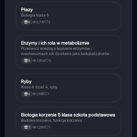
P
Płazy
Biologia
Biologia klasa 6
2,715
3
6
E
Enzymy i ich rola w metabolizmie
Biologia
Przećwicz wiedzę o budowie enzymów i
mechanizmach ich działania jako biokatalizatorów
przyspieszających reakcje.
1,806
0
8
R
Ryby
Biologia
Klasa 6 dział 4, ryby
1,985
1
6
B
Biologia korzenie 5 klasa szkoła podstawowa
Biologia
Budowa korzenia, funkcje korzenia
1,280
1
5