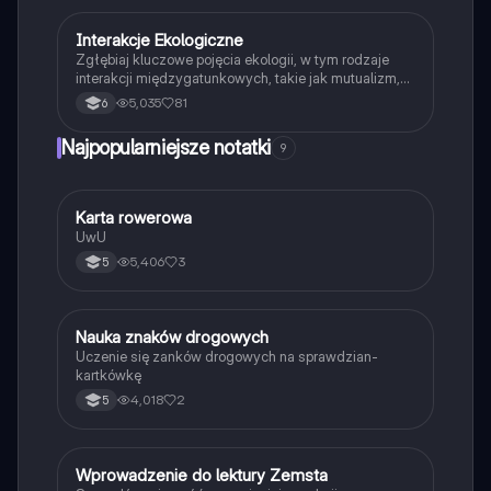
Interakcje Ekologiczne
Biologia
Zgłębiaj kluczowe pojęcia ekologii, w tym rodzaje
interakcji międzygatunkowych, takie jak mutualizm,
komensalizm, drapieżnictwo i pasożytnictwo.
5,035
81
6
Dowiedz się o strukturze populacji, ekosystemach
oraz zależnościach pokarmowych. Idealne dla
Najpopularniejsze notatki
9
studentów biologii i ekologii. Typ: podsumowanie.
K
Karta rowerowa
Technika
UwU
5,406
3
5
N
Nauka znaków drogowych
Technika
Uczenie się zanków drogowych na sprawdzian-
kartkówkę
4,018
2
5
W
Wprowadzenie do lektury Zemsta
Język polski