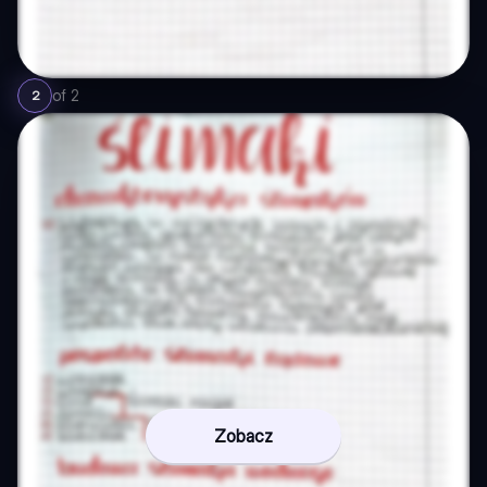
of
2
2
Zobacz