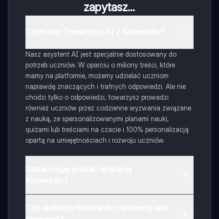
zapytasz...
Czym jest Towarzysz AI z Knowunity?
Nasz asystent AI jest specjalnie dostosowany do
potrzeb uczniów. W oparciu o miliony treści, które
mamy na platformie, możemy udzielać uczniom
naprawdę znaczących i trafnych odpowiedzi. Ale nie
chodzi tylko o odpowiedzi, towarzysz prowadzi
również uczniów przez codzienne wyzwania związane
z nauką, ze spersonalizowanymi planami nauki,
quizami lub treściami na czacie i 100% personalizacją
opartą na umiejętnościach i rozwoju uczniów.
Gdzie mogę pobrać aplikację
Knowunity?
Aplikację możesz pobrać z Google Play i Apple Store.
Czy aplikacja Knowunity naprawdę jest
darmowa?