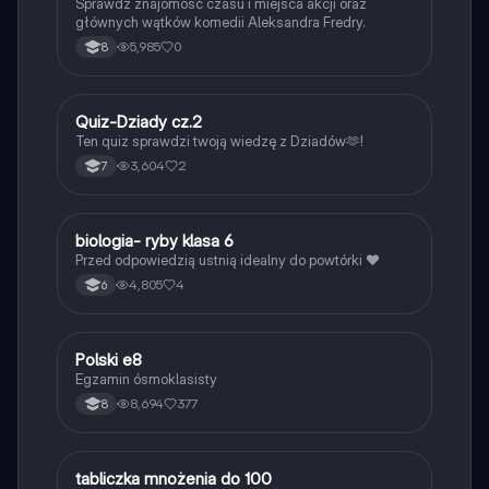
Sprawdź znajomość czasu i miejsca akcji oraz
głównych wątków komedii Aleksandra Fredry.
5,985
0
8
Q
Quiz-Dziady cz.2
Język polski
Ten quiz sprawdzi twoją wiedzę z Dziadów🫶!
3,604
2
7
B
biologia- ryby klasa 6
Biologia
Przed odpowiedzią ustnią idealny do powtórki ❤️
4,805
4
6
Polski e8
Język polski
Egzamin ósmoklasisty
8,694
377
8
T
tabliczka mnożenia do 100
Matematyka