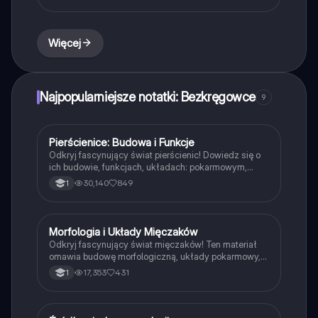
ich budowę, rolę w glebie, oraz wpływ na zdrowie ryb.
Idealne dla uczniów biologii i miłośników przyrody.
Więcej
Najpopularniejsze notatki: Bezkręgowce
9
Pierścienice: Budowa i Funkcje
Biologia
Odkryj fascynujący świat pierścienic! Dowiedz się o
ich budowie, funkcjach, układach: pokarmowym,
krwionośnym i nerwowym. Zrozumienie metamerii,
30,140
849
1
segmentacji oraz roli pierścienic w ekosystemie.
Idealne dla uczniów biologii na poziomie
podstawowym.
Morfologia i Układy Mięczaków
Biologia
Odkryj fascynujący świat mięczaków! Ten materiał
omawia budowę morfologiczną, układy pokarmowy,
oddechowy, krwionośny oraz nerwowy tych
17,353
431
1
niezwykłych bezkręgowców. Dowiedz się o ich
różnorodności, sposobach odżywiania, rozmnażaniu
oraz znaczeniu w ekosystemach. Idealne dla uczniów
biologii na poziomie podstawowym.