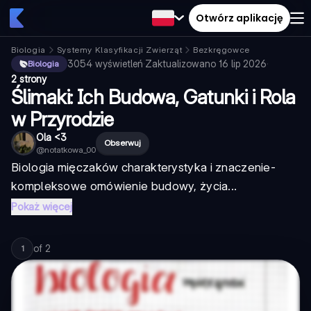
Otwórz aplikację
Biologia
Systemy Klasyfikacji Zwierząt
Bezkręgowce
3054
wyświetleń
·
Zaktualizowano
16 lip 2026
·
Biologia
2 strony
Ślimaki: Ich Budowa, Gatunki i Rola
w Przyrodzie
Ola <3
Obserwuj
@
notatkowa_00
Biologia mięczaków charakterystyka i znaczenie
-
kompleksowe omówienie budowy, życia...
Pokaż więcej
of
2
1