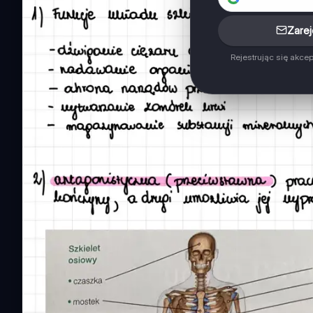
Zarej
Rejestrując się akce