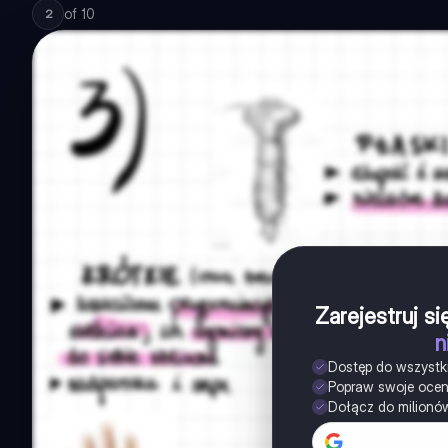
of
10
2
Zarejestruj s
n
Dostęp do wszystk
Popraw swoje oce
Dołącz do milionó