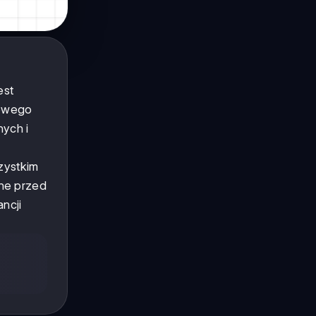
est
owego
nych i
zystkim
zne przed
ncji