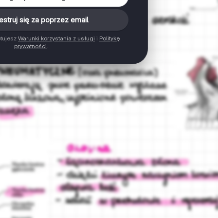
estruj się za poprzez email
ptujesz
Warunki korzystania z usługi
i
Politykę
prywatności
.