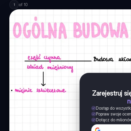
of
10
1
Zarejestruj s
n
Dostęp do wszystk
Popraw swoje oce
Dołącz do milionó