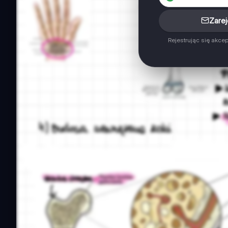
Zarej
Rejestrując się akce