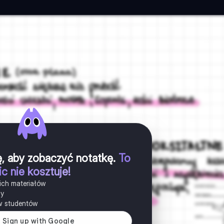
ię, aby zobaczyć notatkę
.
To
ic nie kosztuje!
ich materiałów
ny
w studentów