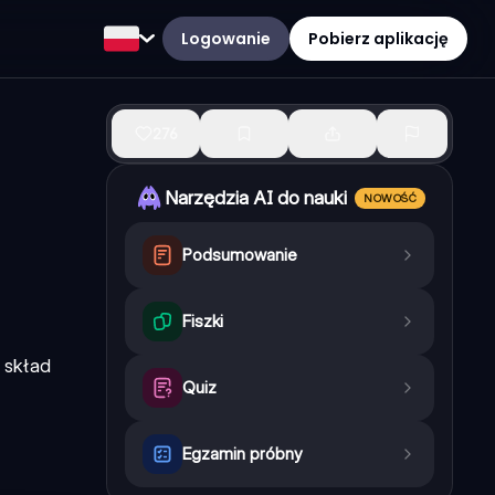
Logowanie
Pobierz aplikację
276
Narzędzia AI do nauki
NOWOŚĆ
Podsumowanie
Fiszki
 skład
Quiz
Egzamin próbny