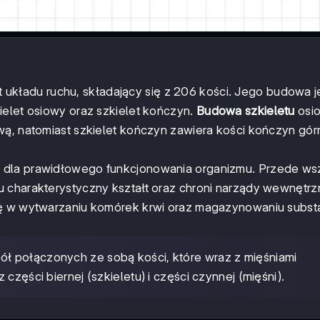
kładu ruchu, składający się z 206 kości. Jego budowa j
ielet osiowy oraz szkielet kończyn.
Budowa szkieletu
osi
wą, natomiast szkielet kończyn zawiera kości kończyn gór
e dla prawidłowego funkcjonowania organizmu. Przede ws
u charakterystyczny kształt oraz chroni narządy wewnętr
lę w wytwarzaniu komórek krwi oraz magazynowaniu substa
ół połączonych ze sobą kości, które wraz z mięśniami
części biernej (szkieletu) i części czynnej (mięśni).