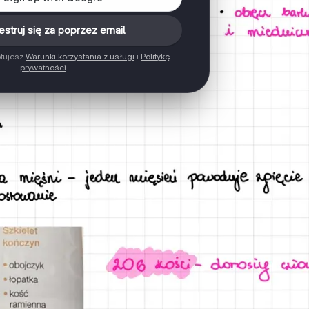
estruj się za poprzez email
ptujesz
Warunki korzystania z usługi
i
Politykę
prywatności
.