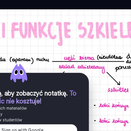
ię, aby zobaczyć notatkę
.
To
ic nie kosztuje!
ich materiałów
ny
w studentów