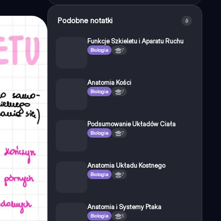
Podobne notatki
6
Funkcje Szkieletu i Aparatu Ruchu
Biologia
7
Anatomia Kości
Biologia
7
Podsumowanie Układów Ciała
Biologia
7
Anatomia Układu Kostnego
Biologia
7
Anatomia i Systemy Ptaka
Biologia
3