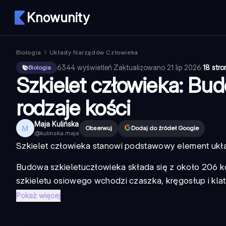
Knowunity
Biologia
Układy Narządów Człowieka
6344
wyświetleń
·
Zaktualizowano
21 lip 2026
·
18 stro
Biologia
Szkielet człowieka: Bud
rodzaje kości
Maja Kulińska
M
Obserwuj
Dodaj do źródeł Google
@
kulinska.maja
Szkielet człowieka
stanowi podstawowy element układ
Budowa szkieletu
człowieka składa się z około 206 ko
szkieletu osiowego wchodzi czaszka, kręgosłup i klatk
Pokaż więcej