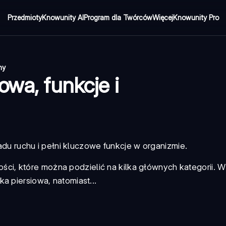
Przedmioty
Knowunity AI
Program dla Twórców
Więcej
Knowunity Pro
ny
owa, funkcje i
u ruchu i pełni kluczowe funkcje w organizmie.
ści, które można podzielić na kilka głównych kategorii. W
a piersiowa, natomiast...