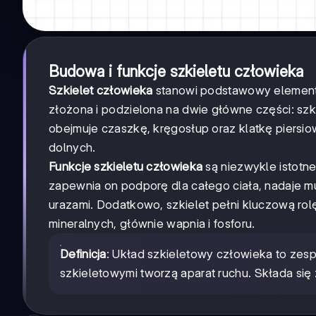
Budowa i funkcje szkieletu człowieka
Szkielet człowieka
stanowi podstawowy element u
złożona i podzielona na dwie główne części: szk
obejmuje czaszkę, kręgosłup oraz klatkę piersio
dolnych.
Funkcje szkieletu człowieka
są niezwykle istotn
zapewnia on podporę dla całego ciała, nadaje m
urazami. Dodatkowo, szkielet pełni kluczową ro
mineralnych, głównie wapnia i fosforu.
Definicja
: Układ szkieletowy człowieka to zesp
szkieletowymi tworzą aparat ruchu. Składa się z 