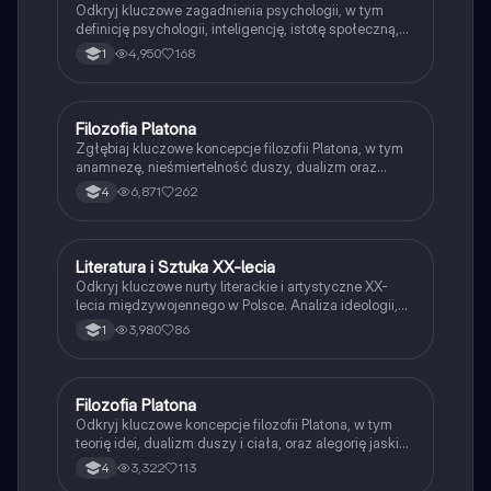
Odkryj kluczowe zagadnienia psychologii, w tym
definicję psychologii, inteligencję, istotę społeczną,
postawy, emocje podstawowe, stres oraz różnice
4,950
168
1
między grupami formalnymi i nieformalnymi. Idealne
dla studentów psychologii i osób zainteresowanych
zrozumieniem ludzkiego zachowania.
Filozofia Platona
Filozofia
Zgłębiaj kluczowe koncepcje filozofii Platona, w tym
anamnezę, nieśmiertelność duszy, dualizm oraz
miłość platoniczną. Odkryj alegorie, takie jak
6,871
262
4
skrzydlaty zaprzęg, oraz jego wizję idealnego
państwa. Materiał zawiera istotne argumenty i
kontrargumenty dotyczące jego myśli oraz wpływ na
późniejsze filozofie. Typ: podsumowanie.
Literatura i Sztuka XX-lecia
Język polski
Odkryj kluczowe nurty literackie i artystyczne XX-
lecia międzywojennego w Polsce. Analiza ideologii,
awangardy, oraz wpływów totalitaryzmu na
3,980
86
1
twórczość Brunona Schulza, Juliana Przybosia i
innych. Zrozumienie kontekstu historycznego oraz
filozofii tego okresu. Typ: podsumowanie.
Filozofia Platona
Filozofia
Odkryj kluczowe koncepcje filozofii Platona, w tym
teorię idei, dualizm duszy i ciała, oraz alegorię jaskini.
Prezentacja omawia również etykę, politykę i
3,322
113
4
epistemologię Platona, oferując wgląd w jego wizję