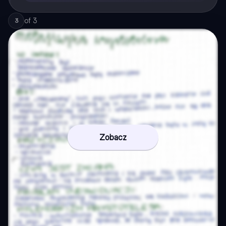
of
3
3
Zobacz