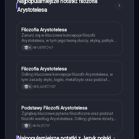
Najpopularniejsze notatki: filozofia
3
Arystotelesa
Filozofia Arystotelesa
Religia
Zanurz się w kluczowe koncepcje filozofii
Arystotelesa, w tym jego teorię duszy, etykę, politykę
oraz kosmologię. Dowiedz się, jak Arystoteles
1,875
47
4
zdefiniował najwyższe dobro i jakie znaczenie miała
jego doktryna złotego środka. Prezentacja obejmuje
również porównania z myślą Platona oraz wpływ
Arystotelesa na rozwój nauki. Typ: prezentacja.
Filozofia Arystotelesa
Filozofia
Odkryj kluczowe koncepcje filozofii Arystotelesa, w
tym zasady etyki, logiki, metafizyki oraz podział
duszy. Zrozumienie pojęć takich jak złoty środek,
5,603
137
4
eudajmonia, oraz różne formy przyjaźni. Idealne dla
studentów filozofii i miłośników myśli klasycznej.
Podstawy Filozofii Arystotelesa
Filozofia
Zgłębiaj kluczowe pytania filozoficzne oraz podział
filozofii według Arystotelesa. Odkryj główne działy,
takie jak etyka, ontologia, epistemologia i estetyka,
742
17
1
oraz ich znaczenie w zrozumieniu ludzkiego
doświadczenia. Idealne dla studentów filozofii i
Najpopularniejsze notatki z Język polski
9