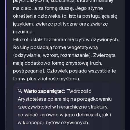
psychofizyczna, substancja, która za materię
ma ciało, a za formę duszę. Jego słynne
określenia człowieka to: istota posługująca się
językiem, zwierzę polityczne oraz zwierzę
rozumne.
Filozof ustalił też hierarchię bytów ożywionych.
Rośliny posiadają formę wegetatywną
(odżywianie, wzrost, rozmnażanie). Zwierzęta
mają dodatkowo formę zmysłową (ruch,
postrzeganie). Człowiek posiada wszystkie te
formy plus zdolność myślenia.
🔍
Warto zapamiętać
: Twórczość
Arystotelesa opiera się na porządkowaniu
rzeczywistości w hierarchiczne struktury,
co widać zarówno w jego definicjach, jak i
w koncepcji bytów ożywionych.