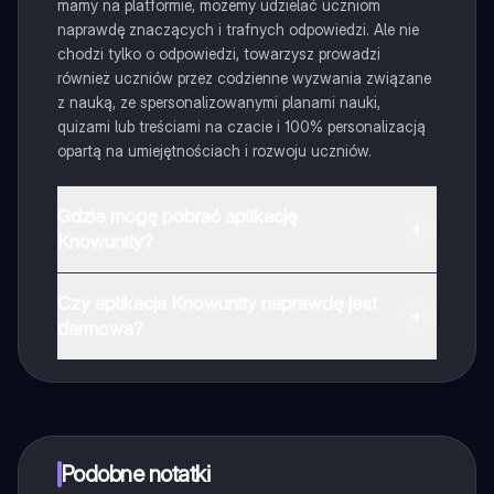
mamy na platformie, możemy udzielać uczniom
naprawdę znaczących i trafnych odpowiedzi. Ale nie
chodzi tylko o odpowiedzi, towarzysz prowadzi
również uczniów przez codzienne wyzwania związane
z nauką, ze spersonalizowanymi planami nauki,
quizami lub treściami na czacie i 100% personalizacją
opartą na umiejętnościach i rozwoju uczniów.
Gdzie mogę pobrać aplikację
Knowunity?
Aplikację możesz pobrać z Google Play i Apple Store.
Czy aplikacja Knowunity naprawdę jest
darmowa?
Tak, masz całkowicie darmowy dostęp do wszystkich
notatek w aplikacji, możesz w każdej chwili rozmawiać
z Ekspertami lub ich obserwować. Możesz użyć
punktów, aby odblokować pewne funkcje w aplikacji,
które również możesz otrzymać za darmo. Dodatkowo
Podobne notatki
oferujemy usługę Knowunity Premium, która pozwala