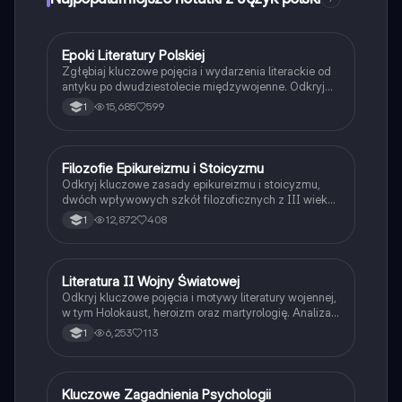
pasjonatów myśli krytycznej.
E
Epoki Literatury Polskiej
Język polski
Zgłębiaj kluczowe pojęcia i wydarzenia literackie od
antyku po dwudziestolecie międzywojenne. Odkryj
wpływ stoicyzmu, romantyzmu, pozytywizmu i innych
15,685
599
1
epok na polską literaturę. Idealne dla maturzystów
przygotowujących się do egzaminu.
Filozofie Epikureizmu i Stoicyzmu
Filozofia
Odkryj kluczowe zasady epikureizmu i stoicyzmu,
dwóch wpływowych szkół filozoficznych z III wieku
p.n.e. Poznaj różnice między przyjemnością
12,872
408
1
pozytywną a negatywną w epikureizmie oraz ideę
stoickiego spokoju i akceptacji losu. Idealne dla
studentów filozofii i miłośników myśli antycznej.
Literatura II Wojny Światowej
Język polski
Odkryj kluczowe pojęcia i motywy literatury wojennej,
w tym Holokaust, heroizm oraz martyrologię. Analiza
twórczości Pokolenia Kolumbów, w tym Tadeusza
6,253
113
1
Borowskiego i Krzysztofa Kamila Baczyńskiego.
Zawiera również omówienie malarstwa i filozofii tego
okresu.
Kluczowe Zagadnienia Psychologii
Filozofia