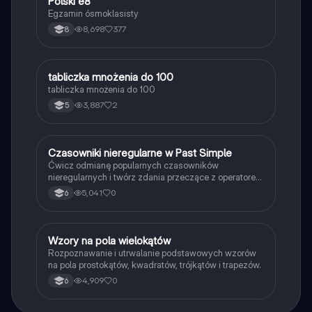
Polski e8
Język polski
Egzamin ósmoklasisty
8,698
377
8
T
tabliczka mnożenia do 100
Matematyka
tabliczka mnożenia do 100
3,887
2
5
C
Czasowniki nieregularne w Past Simple
Język angielski
Ćwicz odmianę popularnych czasowników
nieregularnych i twórz zdania przeczące z operatorem
didn't w czasie Past Simple.
5,041
0
6
W
Wzory na pola wielokątów
Matematyka
Rozpoznawanie i utrwalanie podstawowych wzorów
na pola prostokątów, kwadratów, trójkątów i trapezów.
4,909
0
6