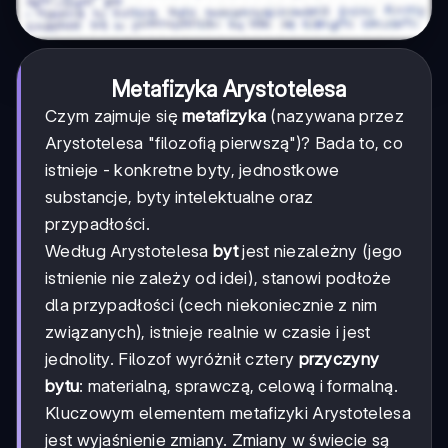
Metafizyka Arystotelesa
Czym zajmuje się
metafizyka
(nazywana przez
Arystotelesa "filozofią pierwszą")? Bada to, co
istnieje - konkretne byty, jednostkowe
substancje, byty intelektualne oraz
przypadłości.
Według Arystotelesa
byt
jest niezależny (jego
istnienie nie zależy od idei), stanowi podłoże
dla przypadłości (cech niekoniecznie z nim
związanych), istnieje realnie w czasie i jest
jednolity. Filozof wyróżnił cztery
przyczyny
bytu
: materialną, sprawczą, celową i formalną.
Kluczowym elementem metafizyki Arystotelesa
jest wyjaśnienie zmiany. Zmiany w świecie są