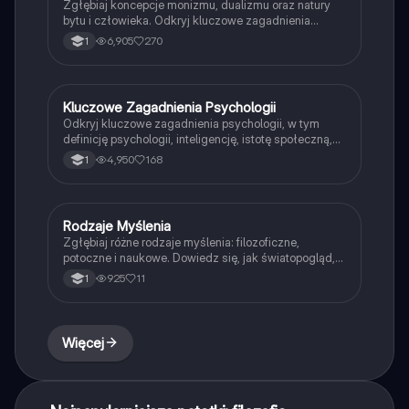
Zgłębiaj koncepcje monizmu, dualizmu oraz natury
bytu i człowieka. Odkryj kluczowe zagadnienia
dotyczące etyki, godności ludzkiej oraz metodologii
6,905
270
1
filozoficznej. Idealne dla uczniów liceum, którzy
pragną zrozumieć istotę ludzkiego istnienia i refleksję
filozoficzną.
Kluczowe Zagadnienia Psychologii
Filozofia
Odkryj kluczowe zagadnienia psychologii, w tym
definicję psychologii, inteligencję, istotę społeczną,
postawy, emocje podstawowe, stres oraz różnice
4,950
168
1
między grupami formalnymi i nieformalnymi. Idealne
dla studentów psychologii i osób zainteresowanych
zrozumieniem ludzkiego zachowania.
Rodzaje Myślenia
Filozofia
Zgłębiaj różne rodzaje myślenia: filozoficzne,
potoczne i naukowe. Dowiedz się, jak światopogląd,
ideologia i konformizm wpływają na nasze
925
11
1
postrzeganie rzeczywistości. Materiał zawiera
kluczowe definicje oraz różnice między myśleniem
racjonalnym a empirycznym.
Więcej