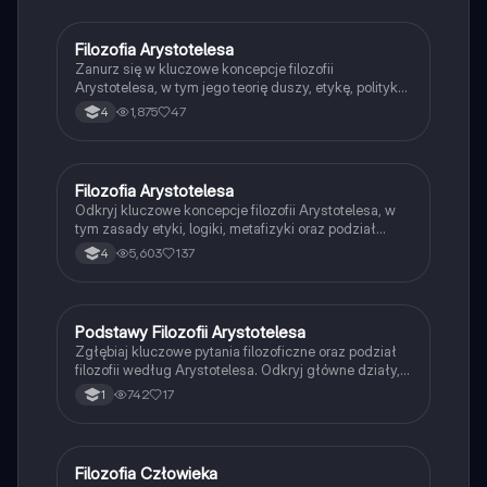
na odblokowanie większej liczby funkcji.
Filozofia Arystotelesa
Religia
Zanurz się w kluczowe koncepcje filozofii
Arystotelesa, w tym jego teorię duszy, etykę, politykę
oraz kosmologię. Dowiedz się, jak Arystoteles
1,875
47
4
zdefiniował najwyższe dobro i jakie znaczenie miała
jego doktryna złotego środka. Prezentacja obejmuje
również porównania z myślą Platona oraz wpływ
Arystotelesa na rozwój nauki. Typ: prezentacja.
Filozofia Arystotelesa
Filozofia
Odkryj kluczowe koncepcje filozofii Arystotelesa, w
tym zasady etyki, logiki, metafizyki oraz podział
duszy. Zrozumienie pojęć takich jak złoty środek,
5,603
137
4
eudajmonia, oraz różne formy przyjaźni. Idealne dla
studentów filozofii i miłośników myśli klasycznej.
Podstawy Filozofii Arystotelesa
Filozofia
Zgłębiaj kluczowe pytania filozoficzne oraz podział
filozofii według Arystotelesa. Odkryj główne działy,
takie jak etyka, ontologia, epistemologia i estetyka,
742
17
1
oraz ich znaczenie w zrozumieniu ludzkiego
doświadczenia. Idealne dla studentów filozofii i
pasjonatów myśli krytycznej.
F
Filozofia Człowieka
WOS