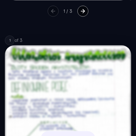
1
/
3
of
3
1