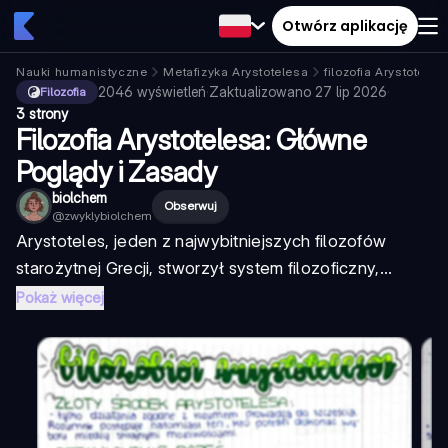
Otwórz aplikację
Nauki humanistyczne
Metafizyka Arystotelesa
filozofia Arystoteles
2046
wyświetleń
·
Zaktualizowano
27 lip 2026
·
Filozofia
3 strony
Filozofia Arystotelesa: Główne
Poglądy i Zasady
biolchem
Obserwuj
@
zwyklybiolchem
Arystoteles, jeden z najwybitniejszych filozofów
starożytnej Grecji, stworzył system filozoficzny,...
Pokaż więcej