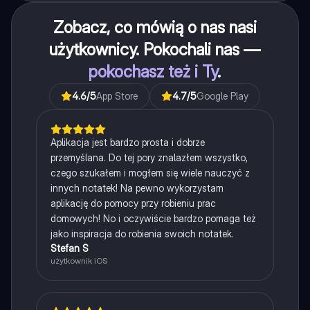
Zobacz, co mówią o nas nasi
użytkownicy. Pokochali nas —
pokochasz też i Ty
.
4.6
/5
App Store
4.7
/5
Google Play
Aplikacja jest bardzo prosta i dobrze
przemyślana. Do tej pory znalazłem wszystko,
czego szukałem i mogłem się wiele nauczyć z
innych notatek! Na pewno wykorzystam
aplikację do pomocy przy robieniu prac
domowych! No i oczywiście bardzo pomaga też
jako inspiracja do robienia swoich notatek.
Stefan S
użytkownik iOS