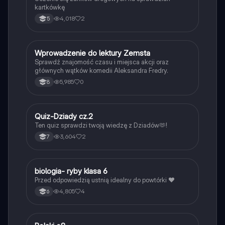
kartkówkę
4,018
2
5
W
Wprowadzenie do lektury Zemsta
Język polski
Sprawdź znajomość czasu i miejsca akcji oraz
głównych wątków komedii Aleksandra Fredry.
5,985
0
8
Q
Quiz-Dziady cz.2
Język polski
Ten quiz sprawdzi twoją wiedzę z Dziadów🫶!
3,604
2
7
B
biologia- ryby klasa 6
Biologia
Przed odpowiedzią ustnią idealny do powtórki ❤️
4,805
4
6