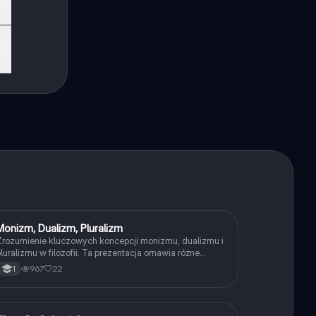
b
.
Monizm, Dualizm, Pluralizm
Filozofia
rozumienie kluczowych koncepcji monizmu, dualizmu i
luralizmu w filozofii. Ta prezentacja omawia różne
odzaje rzeczywistości, w tym monizm materialistyczny i
967
22
1
pirytualistyczny, dualizm substancji oraz pluralizm
etafizyczny. Idealna dla studentów filozofii, którzy
hcą zgłębić te fundamentalne pojęcia.