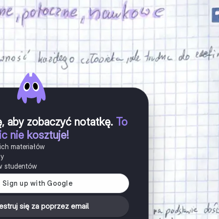
ię, aby zobaczyć notatkę
.
To
ic nie kosztuje!
ich materiałów
ny
w studentów
estruj się za poprzez email