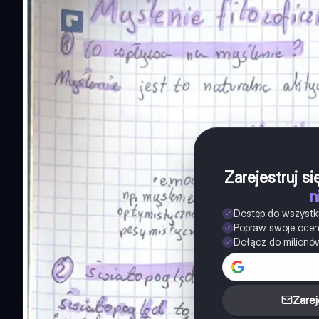
Zarejestruj s
n
Dostęp do wszystk
Popraw swoje oce
Dołącz do milionó
Zarej