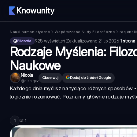
Knowunity
Nauki humanistyczne
Współczesne Nurty Filozoficzne
racjonal
925
wyświetleń
·
Zaktualizowano
21 lip 2026
·
1 strona
Filozofia
Rodzaje Myślenia: Filozo
Naukowe
Nicola
Obserwuj
Dodaj do źródeł Google
@
nikolqxv
Każdego dnia myślisz na tysiące różnych sposobów 
logicznie rozumować. Poznajmy główne rodzaje myśle
of
1
1