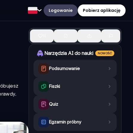
Logowanie
Pobierz aplikację
11
Narzędzia AI do nauki
NOWOŚĆ
Podsumowanie
róbujesz
Fiszki
prawdy.
Quiz
Egzamin próbny