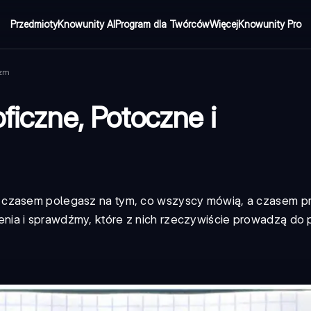
Przedmioty
Knowunity AI
Program dla Twórców
Więcej
Knowunity Pro
izm
ficzne, Potoczne i
- czasem polegasz na tym, co wszyscy mówią, a czasem p
nia i sprawdźmy, które z nich rzeczywiście prowadzą do 