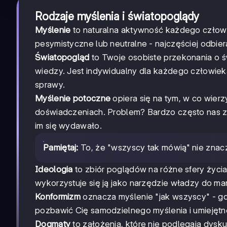
Rodzaje myślenia i światopoglądy
Myślenie
to naturalna aktywność każdego człowi
pesymistyczne lub neutralne - najczęściej odbie
Światopogląd
to Twoje osobiste przekonania o ś
wiedzy. Jest indywidualny dla każdego człowieka
sprawy.
Myślenie potoczne
opiera się na tym, w co wier
doświadczeniach. Problem? Bardzo często nas zawo
im się wydawało.
Pamiętaj:
To, że "wszyscy tak mówią" nie znacz
Ideologia
to zbiór poglądów na różne sfery życia
wykorzystuje się ją jako narzędzie władzy do m
Konformizm
oznacza myślenie "jak wszyscy" - gd
pozbawić Cię samodzielnego myślenia i umiejętn
Dogmaty
to założenia, które nie podlegają dyskus