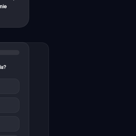
mie
ia?