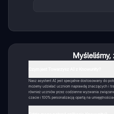
Myśleliśmy, 
Czym jest Towarzysz AI z Knowunity?
Nasz asystent AI jest specjalnie dostosowany do potrz
możemy udzielać uczniom naprawdę znaczących i traf
również uczniów przez codzienne wyzwania związane z
czacie i 100% personalizacją opartą na umiejętnościa