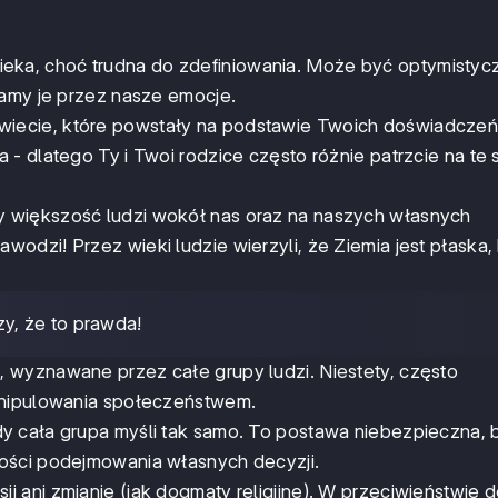
eka, choć trudna do zdefiniowania. Może być optymistyc
ramy je przez nasze emocje.
wiecie, które powstały na podstawie Twoich doświadczeń 
 - dlatego Ty i Twoi rodzice często różnie patrzcie na te
zy większość ludzi wokół nas oraz na naszych własnych
dzi! Przez wieki ludzie wierzyli, że Ziemia jest płaska,
y, że to prawda!
, wyznawane przez całe grupy ludzi. Niestety, często
anipulowania społeczeństwem.
y cała grupa myśli tak samo. To postawa niebezpieczna,
ości podejmowania własnych decyzji.
ji ani zmianie (jak dogmaty religijne). W przeciwieństwie d