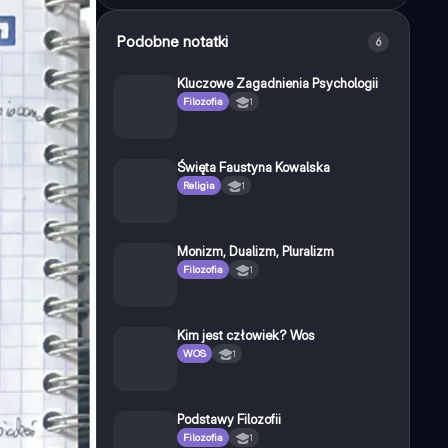
Podobne notatki
6
Kluczowe Zagadnienia Psychologii
Filozofia
1
Święta Faustyna Kowalska
Religia
1
Monizm, Dualizm, Pluralizm
Filozofia
1
Kim jest człowiek? Wos
WOS
1
Podstawy Filozofii
Filozofia
1