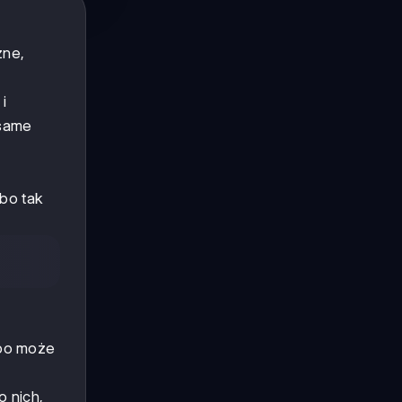
zne,
i
 same
 bo tak
 bo może
o nich,