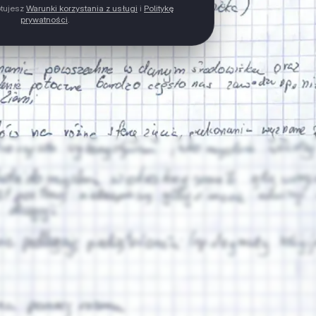
ptujesz
Warunki korzystania z usługi
i
Politykę
prywatności
.