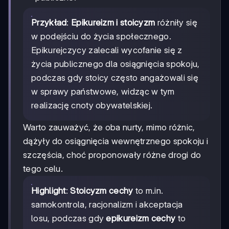
Przykład
:
Epikureizm i stoicyzm
różniły się
w podejściu do życia społecznego.
Epikurejczycy zalecali wycofanie się z
życia publicznego dla osiągnięcia spokoju,
podczas gdy stoicy często angażowali się
w sprawy państwowe, widząc w tym
realizację cnoty obywatelskiej.
Warto zauważyć, że oba nurty, mimo różnic,
dążyły do osiągnięcia wewnętrznego spokoju i
szczęścia, choć proponowały różne drogi do
tego celu.
Highlight
:
Stoicyzm cechy
to m.in.
samokontrola, racjonalizm i akceptacja
losu, podczas gdy
epikureizm cechy
to