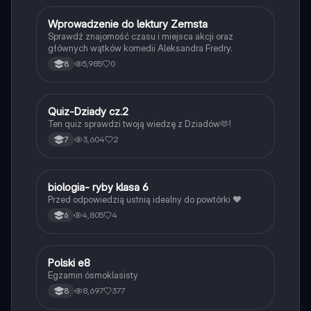
W
Wprowadzenie do lektury Zemsta
Język polski
Sprawdź znajomość czasu i miejsca akcji oraz
głównych wątków komedii Aleksandra Fredry.
5,985
0
8
Q
Quiz-Dziady cz.2
Język polski
Ten quiz sprawdzi twoją wiedzę z Dziadów🫶!
3,604
2
7
B
biologia- ryby klasa 6
Biologia
Przed odpowiedzią ustnią idealny do powtórki ❤️
4,805
4
6
Polski e8
Język polski
Egzamin ósmoklasisty
8,697
377
8