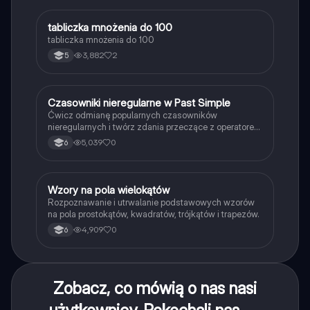
T
tabliczka mnożenia do 100
Matematyka
tabliczka mnożenia do 100
3,882
2
5
C
Czasowniki nieregularne w Past Simple
Język angielski
Ćwicz odmianę popularnych czasowników
nieregularnych i twórz zdania przeczące z operatorem
didn't w czasie Past Simple.
5,039
0
6
W
Wzory na pola wielokątów
Matematyka
Rozpoznawanie i utrwalanie podstawowych wzorów
na pola prostokątów, kwadratów, trójkątów i trapezów.
4,909
0
6
Zobacz, co mówią o nas nasi