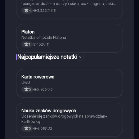
teorię idei, dualizm duszy i ciała, oraz alegorię jaskini.
Prezentacja omawia również etykę, politykę i
3,322
113
4
epistemologię Platona, oferując wgląd w jego wizję
idealnego państwa oraz rolę poznania w ludzkim
życiu. Idealne dla studentów filozofii i
zainteresowanych myślą Platona.
Platon
Filozofia
Notatka o filozofii Platona
452
11
1
Najpopularniejsze notatki
9
K
Karta rowerowa
Technika
UwU
5,406
3
5
N
Nauka znaków drogowych
Technika
Uczenie się zanków drogowych na sprawdzian-
kartkówkę
4,018
2
5