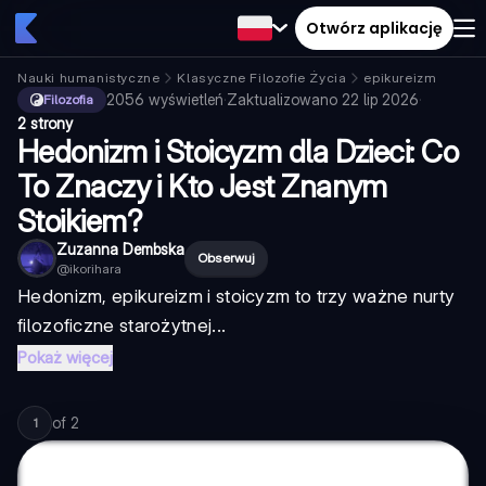
Otwórz aplikację
Nauki humanistyczne
Klasyczne Filozofie Życia
epikureizm
2056
wyświetleń
·
Zaktualizowano
22 lip 2026
·
Filozofia
2 strony
Hedonizm i Stoicyzm dla Dzieci: Co
To Znaczy i Kto Jest Znanym
Stoikiem?
Zuzanna Dembska
Obserwuj
@
ikorihara
Hedonizm, epikureizm i stoicyzm to trzy ważne nurty
filozoficzne starożytnej...
Pokaż więcej
of
2
1