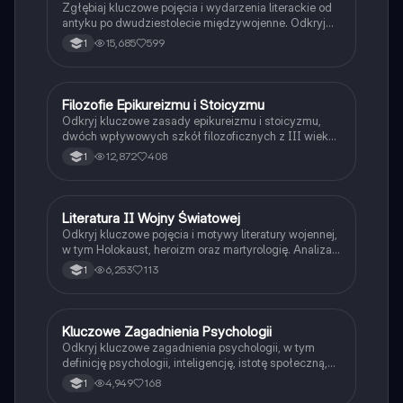
Zgłębiaj kluczowe pojęcia i wydarzenia literackie od
antyku po dwudziestolecie międzywojenne. Odkryj
wpływ stoicyzmu, romantyzmu, pozytywizmu i innych
15,685
599
1
epok na polską literaturę. Idealne dla maturzystów
przygotowujących się do egzaminu.
Filozofie Epikureizmu i Stoicyzmu
Filozofia
Odkryj kluczowe zasady epikureizmu i stoicyzmu,
dwóch wpływowych szkół filozoficznych z III wieku
p.n.e. Poznaj różnice między przyjemnością
12,872
408
1
pozytywną a negatywną w epikureizmie oraz ideę
stoickiego spokoju i akceptacji losu. Idealne dla
studentów filozofii i miłośników myśli antycznej.
Literatura II Wojny Światowej
Język polski
Odkryj kluczowe pojęcia i motywy literatury wojennej,
w tym Holokaust, heroizm oraz martyrologię. Analiza
twórczości Pokolenia Kolumbów, w tym Tadeusza
6,253
113
1
Borowskiego i Krzysztofa Kamila Baczyńskiego.
Zawiera również omówienie malarstwa i filozofii tego
okresu.
Kluczowe Zagadnienia Psychologii
Filozofia
Odkryj kluczowe zagadnienia psychologii, w tym
definicję psychologii, inteligencję, istotę społeczną,
postawy, emocje podstawowe, stres oraz różnice
4,949
168
1
między grupami formalnymi i nieformalnymi. Idealne