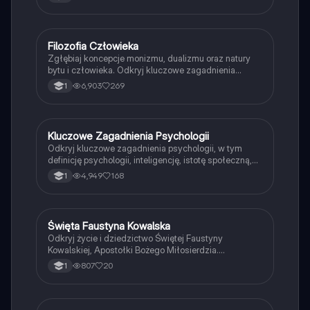
pozytywną a negatywną w epikureizmie oraz ideę
stoickiego spokoju i akceptacji losu. Idealne dla
studentów filozofii i miłośników myśli antycznej.
Filozofia Człowieka
WOS
Zgłębiaj koncepcje monizmu, dualizmu oraz natury
bytu i człowieka. Odkryj kluczowe zagadnienia
dotyczące etyki, godności ludzkiej oraz metodologii
6,903
269
1
filozoficznej. Idealne dla uczniów liceum, którzy
pragną zrozumieć istotę ludzkiego istnienia i refleksję
filozoficzną.
Kluczowe Zagadnienia Psychologii
Filozofia
Odkryj kluczowe zagadnienia psychologii, w tym
definicję psychologii, inteligencję, istotę społeczną,
postawy, emocje podstawowe, stres oraz różnice
4,949
168
1
między grupami formalnymi i nieformalnymi. Idealne
dla studentów psychologii i osób zainteresowanych
zrozumieniem ludzkiego zachowania.
Święta Faustyna Kowalska
Religia
Odkryj życie i dziedzictwo Świętej Faustyny
Kowalskiej, Apostołki Bożego Miłosierdzia.
Prezentacja omawia jej beatyfikację, objawienia
807
20
1
Jezusa, oraz znaczenie 'Dzienniczka' w głoszeniu
orędzia miłosierdzia. Idealne dla studentów religii i
historii Kościoła.