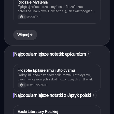
Rodzaje Myślenia
Filozofia
Zgłębiaj różne rodzaje myślenia: filozoficzne,
potoczne i naukowe. Dowiedz się, jak światopogląd,
ideologia i konformizm wpływają na nasze
925
11
1
postrzeganie rzeczywistości. Materiał zawiera
kluczowe definicje oraz różnice między myśleniem
racjonalnym a empirycznym.
Więcej
Najpopularniejsze notatki: epikureizm
1
Filozofie Epikureizmu i Stoicyzmu
Filozofia
Odkryj kluczowe zasady epikureizmu i stoicyzmu,
dwóch wpływowych szkół filozoficznych z III wieku
p.n.e. Poznaj różnice między przyjemnością
12,872
408
1
pozytywną a negatywną w epikureizmie oraz ideę
stoickiego spokoju i akceptacji losu. Idealne dla
Najpopularniejsze notatki z Język polski
9
studentów filozofii i miłośników myśli antycznej.
Epoki Literatury Polskiej
Język polski