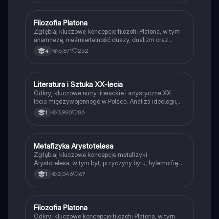
dla studentów psychologii i osób zainteresowanych
zrozumieniem ludzkiego zachowania.
Filozofia Platona
Filozofia
Zgłębiaj kluczowe koncepcje filozofii Platona, w tym
anamnezę, nieśmiertelność duszy, dualizm oraz
miłość platoniczną. Odkryj alegorie, takie jak
6,871
262
4
skrzydlaty zaprzęg, oraz jego wizję idealnego
państwa. Materiał zawiera istotne argumenty i
kontrargumenty dotyczące jego myśli oraz wpływ na
późniejsze filozofie. Typ: podsumowanie.
Literatura i Sztuka XX-lecia
Język polski
Odkryj kluczowe nurty literackie i artystyczne XX-
lecia międzywojennego w Polsce. Analiza ideologii,
awangardy, oraz wpływów totalitaryzmu na
3,980
86
1
twórczość Brunona Schulza, Juliana Przybosia i
innych. Zrozumienie kontekstu historycznego oraz
filozofii tego okresu. Typ: podsumowanie.
Metafizyka Arystotelesa
Filozofia
Zgłębiaj kluczowe koncepcje metafizyki
Arystotelesa, w tym byt, przyczyny bytu, hylemorfię
oraz definicje. Dowiedz się, jak Arystoteles definiuje
2,046
67
1
człowieka i jego miejsce w hierarchii bytów. Idealne
dla uczniów liceum poszukujących zrozumienia
filozofii Arystotelesa.
Filozofia Platona
Filozofia
Odkryj kluczowe koncepcje filozofii Platona, w tym