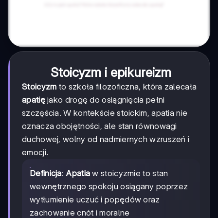
Stoicyzm i epikureizm
Stoicyzm
to szkoła filozoficzna, która zalecała
apatię
jako drogę do osiągnięcia pełni
szczęścia. W kontekście stoickim, apatia nie
oznacza obojętności, ale stan równowagi
duchowej, wolny od nadmiernych wzruszeń i
emocji.
Definicja
:
Apatia
w stoicyzmie to stan
wewnętrznego spokoju osiągany poprzez
wytłumienie uczuć i popędów oraz
zachowanie cnót i moralne