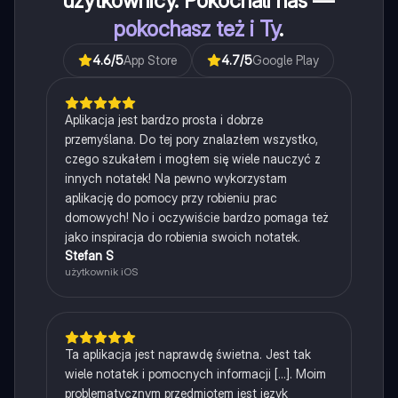
użytkownicy. Pokochali nas —
pokochasz też i Ty
.
4.6
/5
App Store
4.7
/5
Google Play
Aplikacja jest bardzo prosta i dobrze
przemyślana. Do tej pory znalazłem wszystko,
czego szukałem i mogłem się wiele nauczyć z
innych notatek! Na pewno wykorzystam
aplikację do pomocy przy robieniu prac
domowych! No i oczywiście bardzo pomaga też
jako inspiracja do robienia swoich notatek.
Stefan S
użytkownik iOS
Ta aplikacja jest naprawdę świetna. Jest tak
wiele notatek i pomocnych informacji [...]. Moim
problematycznym przedmiotem jest język