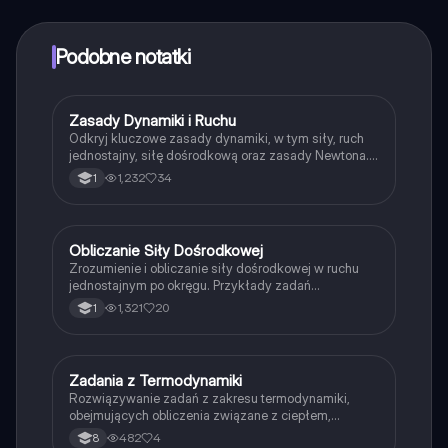
z Ekspertami lub ich obserwować. Możesz użyć
punktów, aby odblokować pewne funkcje w aplikacji,
które również możesz otrzymać za darmo. Dodatkowo
Podobne notatki
oferujemy usługę Knowunity Premium, która pozwala
na odblokowanie większej liczby funkcji.
Zasady Dynamiki i Ruchu
Fizyka
Odkryj kluczowe zasady dynamiki, w tym siły, ruch
jednostajny, siłę dośrodkową oraz zasady Newtona.
Zrozum, jak siły wpływają na ruch ciał oraz jakie są
1,232
34
1
różnice między układami inercjalnymi a
nieinercjalnymi. Idealne dla studentów fizyki, którzy
chcą zgłębić temat ruchu i sił. Typ: Podsumowanie.
Obliczanie Siły Dośrodkowej
Fizyka
Zrozumienie i obliczanie siły dośrodkowej w ruchu
jednostajnym po okręgu. Przykłady zadań
dotyczących karuzeli i samochodów, w tym wzory na
1,321
20
1
prędkość, częstotliwość oraz siłę dośrodkową.
Idealne dla studentów fizyki. Typ: Podsumowanie.
Zadania z Termodynamiki
Fizyka
Rozwiązywanie zadań z zakresu termodynamiki,
obejmujących obliczenia związane z ciepłem,
temperaturą, energią i procesami fizycznymi. Idealne
482
4
8