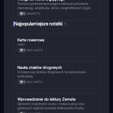
Poznasz podstawowe pojęcia takie jak położenie
równowagi, amplituda, okres i częstotliwość drgań.
883
0
8
Najpopularniejsze notatki
9
K
Karta rowerowa
Technika
UwU
5,406
3
5
N
Nauka znaków drogowych
Technika
Uczenie się zanków drogowych na sprawdzian-
kartkówkę
4,018
2
5
W
Wprowadzenie do lektury Zemsta
Język polski
Sprawdź znajomość czasu i miejsca akcji oraz
głównych wątków komedii Aleksandra Fredry.