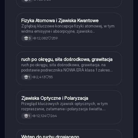
Fizyka Atomowa i Zjawiska Kwantowe
Fizyka
Zgłębiaj kluczowe koncepcje fizyki atomowej, w tym
widma emisyjne i absorpcyjne, zjawisko
fotoelektryczne oraz dualizm korpuskularno-falowy.
12,082
259
3
Dowiedz się o wpływie gazów cieplarnianych na
globalne ocieplenie i skutkach zmian klimatycznych.
Idealne dla studentów fizyki i nauk przyrodniczych.
ruch po okręgu, siła dośrodkowa, grawitacja
Fizyka
ruch po okręgu, siła dośrodkowa, grawitacja. na
podstawie podrecznika NOWA ERA klasa 1 zakres
podstawowy.
2,413
55
1
Zjawiska Optyczne i Polaryzacja
Fizyka
Przegląd kluczowych zjawisk optycznych, w tym
rozpraszanie, załamanie i polaryzacja światła.
Zawiera omówienie miraży, interferencji oraz
12,124
264
1
zastosowań światłowodów w telekomunikacji i
medycynie. Idealne dla uczniów 3LO
przygotowujących się do egzaminów z fizyki.
W
Wstęp do ruchu drgającego
Fizyka