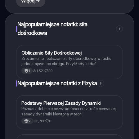
Więcej
Najpopularniejsze notatki: siła
1
dośrodkowa
Obliczanie Siły Dośrodkowej
Fizyka
Zrozumienie i obliczanie siły dośrodkowej w ruchu
jednostajnym po okręgu. Przykłady zadań
dotyczących karuzeli i samochodów, w tym wzory na
1,321
20
1
prędkość, częstotliwość oraz siłę dośrodkową.
Idealne dla studentów fizyki. Typ: Podsumowanie.
Najpopularniejsze notatki z Fizyka
9
P
Podstawy Pierwszej Zasady Dynamiki
Fizyka
Poznasz definicję bezwładności oraz treść pierwszej
zasady dynamiki Newtona w teorii.
1,780
0
7