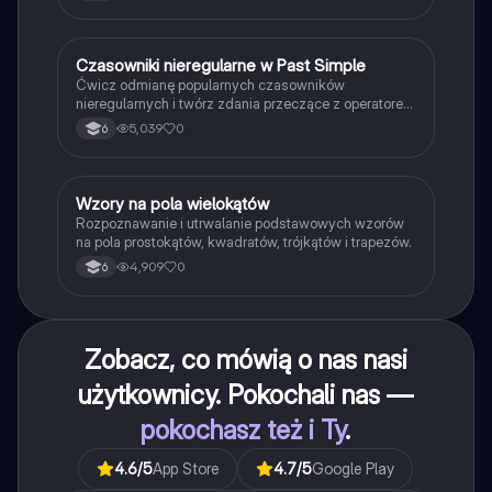
C
Czasowniki nieregularne w Past Simple
Język angielski
Ćwicz odmianę popularnych czasowników
nieregularnych i twórz zdania przeczące z operatorem
didn't w czasie Past Simple.
5,039
0
6
W
Wzory na pola wielokątów
Matematyka
Rozpoznawanie i utrwalanie podstawowych wzorów
na pola prostokątów, kwadratów, trójkątów i trapezów.
4,909
0
6
Zobacz, co mówią o nas nasi
użytkownicy. Pokochali nas —
pokochasz też i Ty
.
4.6
/5
App Store
4.7
/5
Google Play