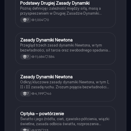
P
Podstawy Drugiej Zasady Dynamiki
Fizyka
Poznaj definicję i zależność między siłą, masą a
przyspieszeniem w Drugiej Zasadzie Dynamiki
Newtona.
1,004
0
7
Zasady Dynamiki Newtona
Fizyka
Przegląd trzech zasad dynamiki Newtona, w tym
bezwładności, sił tarcia oraz swobodnego spadania
ciał. Zrozumienie podstawowych pojęć, takich jak
11,684
384
7
siła wypadkowa i przyspieszenie, z przykładami
zastosowań. Idealne dla uczniów klasy 7 SP.
Zasady Dynamiki Newtona
Fizyka
Odkryj kluczowe zasady dynamiki Newtona, w tym I,
II i III zasadę ruchu. Zrozum pojęcia bezwładności
oraz swobodnego spadania ciał. Materiał zawiera
4,199
46
7
szczegółowe wyjaśnienia oraz przykłady
zastosowania zasad w praktyce. Typ: podsumowanie.
Optyka – powtórzenie
Fizyka
Światło i jego źródła, cień, zjawisko półcienia, wiązki
świetlne, zasada odbicia światła, rozproszenie
światła, obrazy w zwierciadłach, wzory
925
23
8