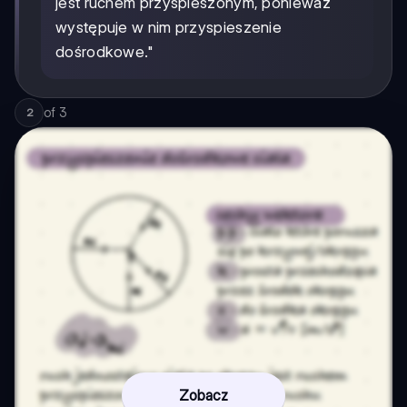
jest ruchem przyspieszonym, ponieważ
występuje w nim przyspieszenie
dośrodkowe."
of
3
2
Zobacz