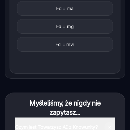
Fd = ma
Fd = mg
Fd = mvr
Myśleliśmy, że nigdy nie
zapytasz...
Czym jest Towarzysz AI z Knowunity?