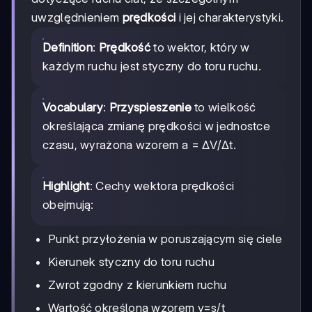
uwzględnieniem
prędkości
i jej charakterystyki.
Definition
:
Prędkość
to wektor, który w
każdym ruchu jest styczny do toru ruchu.
Vocabulary
:
Przyspieszenie
to wielkość
określająca zmianę prędkości w jednostce
czasu, wyrażona wzorem a = ΔV/Δt.
Highlight
: Cechy wektora prędkości
obejmują:
Punkt przyłożenia w poruszającym się ciele
Kierunek styczny do toru ruchu
Zwrot zgodny z kierunkiem ruchu
Wartość określoną wzorem v=s/t