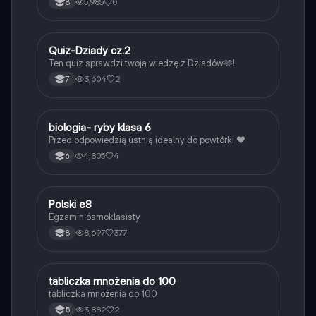
5,985
0
8
Q
Quiz-Dziady cz.2
Język polski
Ten quiz sprawdzi twoją wiedzę z Dziadów🫶!
3,604
2
7
B
biologia- ryby klasa 6
Biologia
Przed odpowiedzią ustnią idealny do powtórki ❤️
4,805
4
6
Polski e8
Język polski
Egzamin ósmoklasisty
8,697
377
8
T
tabliczka mnożenia do 100
Matematyka
tabliczka mnożenia do 100
3,882
2
5