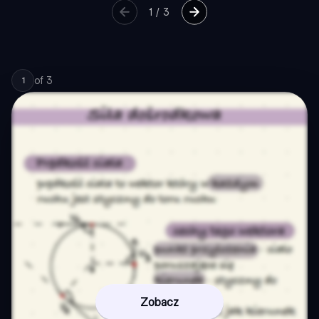
1
/
3
of
3
1
Zobacz