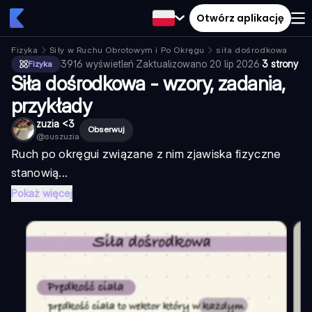
Otwórz aplikację
Fizyka
Siły w Ruchu Obrotowym i Po Okręgu
siła dośrodkowa
3916
wyświetleń
·
Zaktualizowano
20 lip 2026
·
3 strony
Fizyka
Siła dośrodkowa - wzory, zadania,
przykłady
zuzia <3
Obserwuj
@
suszuzia
Ruch po okręgu
i związane z nim zjawiska fizyczne
stanowią...
Pokaż więcej