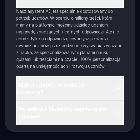
Nasz asystent AI jest specjalnie dostosowany do
potrzeb uczniów. W oparciu o miliony treści, które
mamy na platformie, możemy udzielać uczniom
naprawdę znaczących i trafnych odpowiedzi. Ale nie
chodzi tylko o odpowiedzi, towarzysz prowadzi
również uczniów przez codzienne wyzwania związane
z nauką, ze spersonalizowanymi planami nauki,
quizami lub treściami na czacie i 100% personalizacją
opartą na umiejętnościach i rozwoju uczniów.
Gdzie mogę pobrać aplikację
Knowunity?
Aplikację możesz pobrać z Google Play i Apple Store.
Czy aplikacja Knowunity naprawdę jest
darmowa?
Tak, masz całkowicie darmowy dostęp do wszystkich
notatek w aplikacji, możesz w każdej chwili rozmawiać