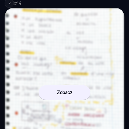
of
4
2
Zobacz