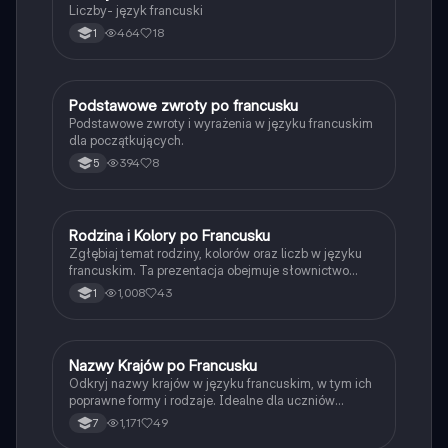
Liczby- język francuski
464
18
1
Podstawowe zwroty po francusku
Język francuski
Podstawowe zwroty i wyrażenia w języku francuskim
dla początkujących.
394
8
5
Rodzina i Kolory po Francusku
Język francuski
Zgłębiaj temat rodziny, kolorów oraz liczb w języku
francuskim. Ta prezentacja obejmuje słownictwo
dotyczące członków rodziny, kolory oraz zasady
1,008
43
1
tworzenia liczby mnogiej. Idealne dla uczniów
uczących się podstaw języka francuskiego.
Nazwy Krajów po Francusku
Język francuski
Odkryj nazwy krajów w języku francuskim, w tym ich
poprawne formy i rodzaje. Idealne dla uczniów
uczących się geografii i języka francuskiego. Materiał
1,171
49
7
zawiera listę krajów, takich jak Polska, Francja,