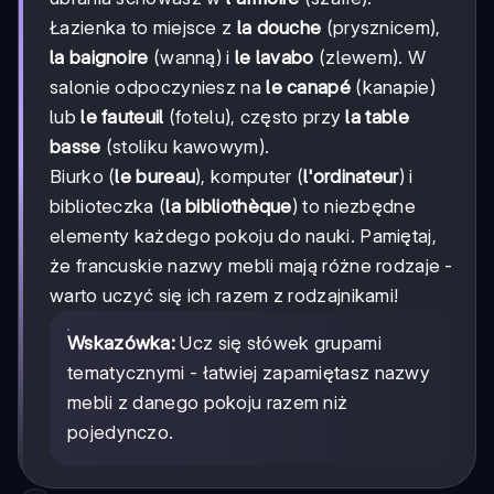
Łazienka to miejsce z
la douche
(prysznicem),
la baignoire
(wanną) i
le lavabo
(zlewem). W
salonie odpoczyniesz na
le canapé
(kanapie)
lub
le fauteuil
(fotelu), często przy
la table
basse
(stoliku kawowym).
Biurko (
le bureau
), komputer (
l'ordinateur
) i
biblioteczka (
la bibliothèque
) to niezbędne
elementy każdego pokoju do nauki. Pamiętaj,
że francuskie nazwy mebli mają różne rodzaje -
warto uczyć się ich razem z rodzajnikami!
Wskazówka:
Ucz się słówek grupami
tematycznymi - łatwiej zapamiętasz nazwy
mebli z danego pokoju razem niż
pojedynczo.