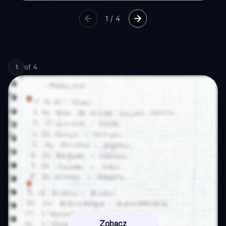
1
/
4
of
4
1
Zobacz