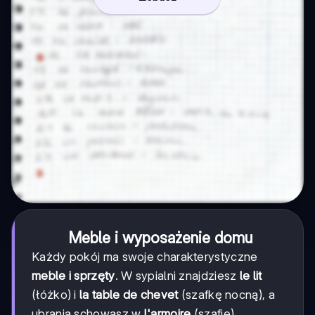
Meble i wyposażenie domu
Każdy pokój ma swoje charakterystyczne
meble i sprzęty
. W sypialni znajdziesz
le lit
(łóżko) i
la table de chevet
(szafkę nocną), a
ubrania schowasz w
l'armoire
(szafie).