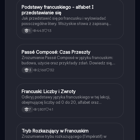
Podstawy francuskiego - alfabet I
Język francuski
przedstawianie się
Jak przedstawić się po francusku i wylowiadać
possczegòlne litery. Wszyskie słowa z zapisaną
wymową.
443
13
1
Passé Composé: Czas Przeszły
Język francuski
Zrozumienie Passé Composé w języku francuskim:
budowa, użycie oraz przykłady zdań. Dowiedz się,
jak tworzyć zdania w czasie przeszłym z
2,166
32
3
czasownikami avoir i être. Idealne dla uczniów 3
klasy. Praktyczne ćwiczenia do przekształcania zdań.
Francuski: Liczby i Zwroty
Język francuski
Odkryj podstawy języka francuskiego w tej lekcji,
obejmującej liczby od 0 do 20, alfabet oraz
podstawowe zwroty. Idealne dla początkujących
1,801
41
7
uczniów, którzy chcą szybko przyswoić kluczowe
elementy francuskiego słownictwa.
Tryb Rozkazujący w Francuskim
Język francuski
Zrozumienie trybu rozkazującego (l'impératif) w