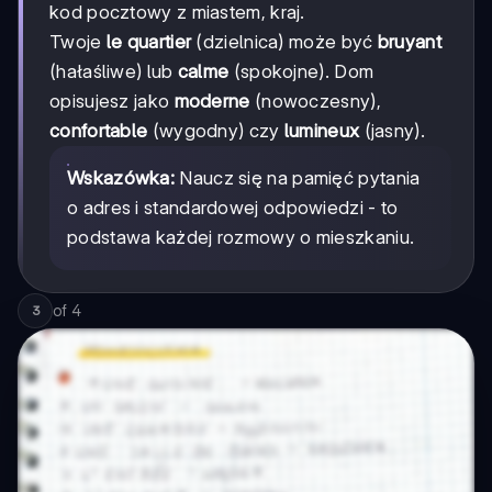
kod pocztowy z miastem, kraj.
Twoje
le quartier
(dzielnica) może być
bruyant
(hałaśliwe) lub
calme
(spokojne). Dom
opisujesz jako
moderne
(nowoczesny),
confortable
(wygodny) czy
lumineux
(jasny).
Wskazówka:
Naucz się na pamięć pytania
o adres i standardowej odpowiedzi - to
podstawa każdej rozmowy o mieszkaniu.
of
4
3