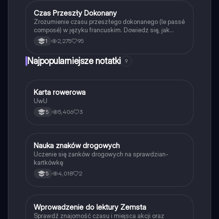
francuskiego.
Czas Przeszły Dokonany
Język francuski
Zrozumienie czasu przeszłego dokonanego (le passé
composé) w języku francuskim. Dowiedz się, jak
używać czasowników 'être' i 'avoir', tworzyć
2,275
95
1
imiesłowy oraz stosować negację. Idealne dla
uczniów przygotowujących się do egzaminów z
Najpopularniejsze notatki
9
gramatyki francuskiej.
K
Karta rowerowa
Technika
UwU
5,406
3
5
N
Nauka znaków drogowych
Technika
Uczenie się zanków drogowych na sprawdzian-
kartkówkę
4,018
2
5
W
Wprowadzenie do lektury Zemsta
Język polski
Sprawdź znajomość czasu i miejsca akcji oraz