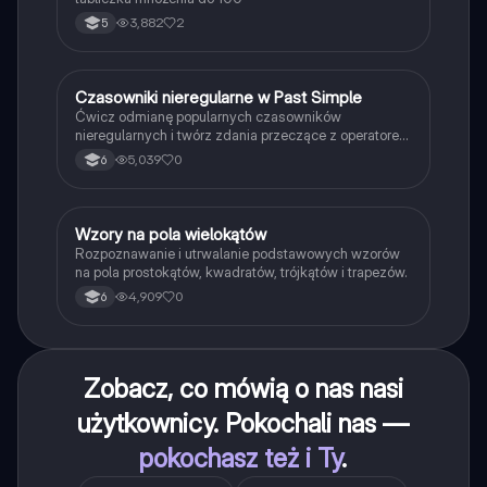
3,882
2
5
C
Czasowniki nieregularne w Past Simple
Język angielski
Ćwicz odmianę popularnych czasowników
nieregularnych i twórz zdania przeczące z operatorem
didn't w czasie Past Simple.
5,039
0
6
W
Wzory na pola wielokątów
Matematyka
Rozpoznawanie i utrwalanie podstawowych wzorów
na pola prostokątów, kwadratów, trójkątów i trapezów.
4,909
0
6
Zobacz, co mówią o nas nasi
użytkownicy. Pokochali nas —
pokochasz też i Ty
.