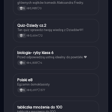
głównych wątków komedii Aleksandra Fredry.
5,985
0
8
Q
Quiz-Dziady cz.2
Język polski
Ten quiz sprawdzi twoją wiedzę z Dziadów🫶!
3,604
2
7
B
biologia- ryby klasa 6
Biologia
Przed odpowiedzią ustnią idealny do powtórki ❤️
4,805
4
6
Polski e8
Język polski
Egzamin ósmoklasisty
8,697
377
8
T
tabliczka mnożenia do 100
Matematyka
tabliczka mnożenia do 100