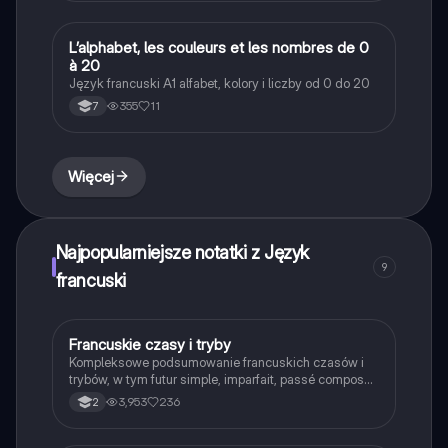
Niemcy i wiele innych, z ich odpowiednikami w języku
francuskim.
L’alphabet, les couleurs et les nombres de 0
Język francuski
à 20
Język francuski A1 alfabet, kolory i liczby od 0 do 20
355
11
7
Więcej
Najpopularniejsze notatki z Język
9
francuski
Francuskie czasy i tryby
Język francuski
Kompleksowe podsumowanie francuskich czasów i
trybów, w tym futur simple, imparfait, passé composé
oraz subjunctif. Zawiera przykłady odmiany
3,953
236
2
czasowników oraz zasady użycia. Idealne dla
uczniów pragnących zrozumieć gramatykę francuską.