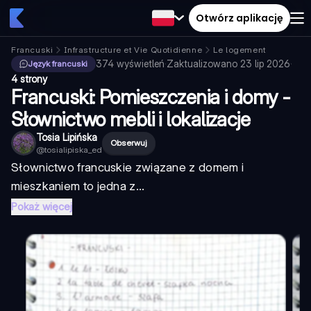
Otwórz aplikację
Francuski
Infrastructure et Vie Quotidienne
Le logement
374
wyświetleń
·
Zaktualizowano
23 lip 2026
·
Język francuski
4 strony
Francuski: Pomieszczenia i domy -
Słownictwo mebli i lokalizacje
Tosia Lipińska
Obserwuj
@
tosialipiska_ed
Słownictwo francuskie związane z domem i
mieszkaniem to jedna z...
Pokaż więcej