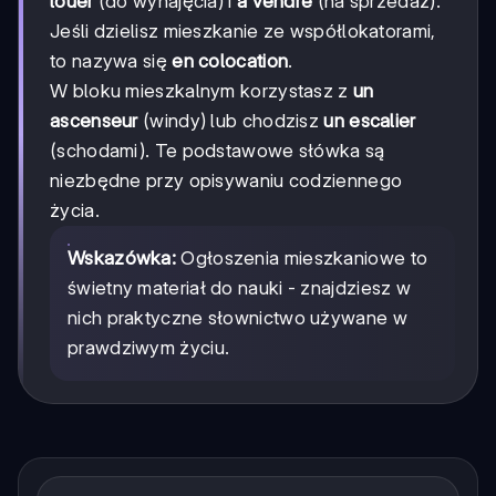
louer
(do wynajęcia) i
à vendre
(na sprzedaż).
Jeśli dzielisz mieszkanie ze współlokatorami,
to nazywa się
en colocation
.
W bloku mieszkalnym korzystasz z
un
ascenseur
(windy) lub chodzisz
un escalier
(schodami). Te podstawowe słówka są
niezbędne przy opisywaniu codziennego
życia.
Wskazówka:
Ogłoszenia mieszkaniowe to
świetny materiał do nauki - znajdziesz w
nich praktyczne słownictwo używane w
prawdziwym życiu.