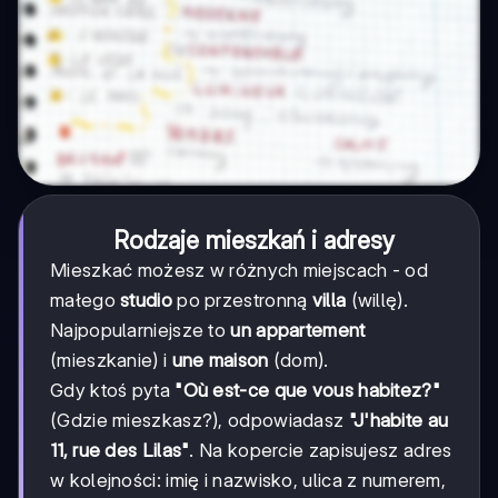
Rodzaje mieszkań i adresy
Mieszkać możesz w różnych miejscach - od
małego
studio
po przestronną
villa
(willę).
Najpopularniejsze to
un appartement
(mieszkanie) i
une maison
(dom).
Gdy ktoś pyta
"Où est-ce que vous habitez?"
(Gdzie mieszkasz?), odpowiadasz
"J'habite au
11, rue des Lilas"
. Na kopercie zapisujesz adres
w kolejności: imię i nazwisko, ulica z numerem,