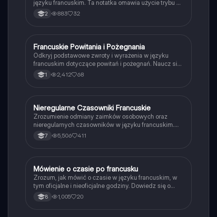
języku francuskim. Ta notatka omawia użycie trybu w
trzech osobach: tu, nous i vous, oraz przedstawia
883
32
2
przykłady dla różnych grup czasowników, w tym
formy przeczące. Idealna dla uczniów uczących się
gramatyki francuskiej.
Francuskie Powitania i Pożegnania
Język francuski
Odkryj podstawowe zwroty i wyrażenia w języku
francuskim dotyczące powitań i pożegnań. Naucz się,
jak się przedstawiać, pytać o samopoczucie oraz
2,412
68
1
odpowiadać na te pytania. Idealne dla
początkujących uczniów francuskiego. Typ:
prezentacja.
Nieregularne Czasowniki Francuskie
Język francuski
Zrozumienie odmiany zaimków osobowych oraz
nieregularnych czasowników w języku francuskim.
Obejmuje szczegółowe przykłady dla czasowników
5,506
411
7
'avoir', 'être', 'faire', 'aller' oraz czasowników pierwszej
grupy, takich jak 'parler'. Idealne dla uczniów
pragnących opanować francuski czas teraźniejszy.
Mówienie o czasie po francusku
Język francuski
Zrozum, jak mówić o czasie w języku francuskim, w
tym oficjalne i nieoficjalne godziny. Dowiedz się o
porach dnia oraz jak poprawnie wyrażać godziny,
1,005
20
8
takie jak 'czwarta piętnaście' czy 'dziesiąta
trzydzieści'. Idealne dla uczniów uczących się