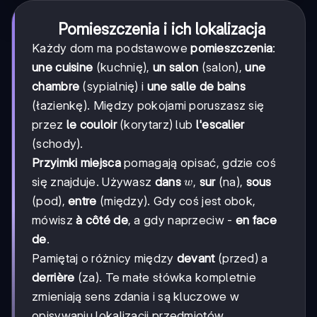
Pomieszczenia i ich lokalizacja
Każdy dom ma podstawowe
pomieszczenia
:
une cuisine
(kuchnię),
un salon
(salon),
une
chambre
(sypialnię) i
une salle de bains
(łazienkę). Między pokojami poruszasz się
przez
le couloir
(korytarz) lub
l'escalier
(schody).
Przyimki miejsca
pomagają opisać, gdzie coś
w
się znajduje. Używasz
dans
,
sur
(na),
sous
w
(pod),
entre
(między). Gdy coś jest obok,
mówisz
à côté de
, a gdy naprzeciw -
en face
de
.
Pamiętaj o różnicy między
devant
(przed) a
derrière
(za). Te małe słówka kompletnie
zmieniają sens zdania i są kluczowe w
opisywaniu lokalizacji przedmiotów.