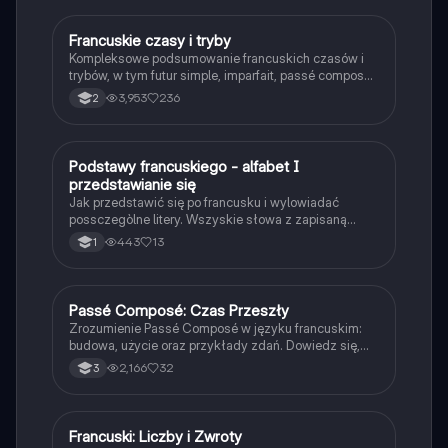
Francuskie czasy i tryby
Język francuski
Kompleksowe podsumowanie francuskich czasów i
trybów, w tym futur simple, imparfait, passé composé
oraz subjunctif. Zawiera przykłady odmiany
3,953
236
2
czasowników oraz zasady użycia. Idealne dla
uczniów pragnących zrozumieć gramatykę francuską.
Podstawy francuskiego - alfabet I
Język francuski
przedstawianie się
Jak przedstawić się po francusku i wylowiadać
possczegòlne litery. Wszyskie słowa z zapisaną
wymową.
443
13
1
Passé Composé: Czas Przeszły
Język francuski
Zrozumienie Passé Composé w języku francuskim:
budowa, użycie oraz przykłady zdań. Dowiedz się,
jak tworzyć zdania w czasie przeszłym z
2,166
32
3
czasownikami avoir i être. Idealne dla uczniów 3
klasy. Praktyczne ćwiczenia do przekształcania zdań.
Francuski: Liczby i Zwroty
Język francuski