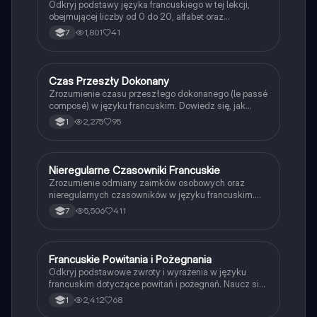
Odkryj podstawy języka francuskiego w tej lekcji,
obejmującej liczby od 0 do 20, alfabet oraz
podstawowe zwroty. Idealne dla początkujących
1,801
41
7
uczniów, którzy chcą szybko przyswoić kluczowe
elementy francuskiego słownictwa.
Czas Przeszły Dokonany
Język francuski
Zrozumienie czasu przeszłego dokonanego (le passé
composé) w języku francuskim. Dowiedz się, jak
używać czasowników 'être' i 'avoir', tworzyć
2,275
95
1
imiesłowy oraz stosować negację. Idealne dla
uczniów przygotowujących się do egzaminów z
gramatyki francuskiej.
Nieregularne Czasowniki Francuskie
Język francuski
Zrozumienie odmiany zaimków osobowych oraz
nieregularnych czasowników w języku francuskim.
Obejmuje szczegółowe przykłady dla czasowników
5,506
411
7
'avoir', 'être', 'faire', 'aller' oraz czasowników pierwszej
grupy, takich jak 'parler'. Idealne dla uczniów
pragnących opanować francuski czas teraźniejszy.
Francuskie Powitania i Pożegnania
Język francuski
Odkryj podstawowe zwroty i wyrażenia w języku
francuskim dotyczące powitań i pożegnań. Naucz się,
jak się przedstawiać, pytać o samopoczucie oraz
2,412
68
1
odpowiadać na te pytania. Idealne dla