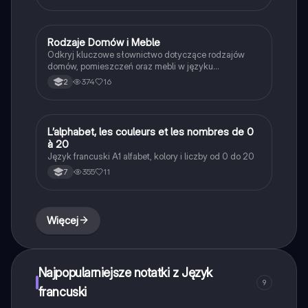
Idealne dla uczniów uczących się francuskiego na
różnych poziomach.
Rodzaje Domów i Meble
Język francuski
Odkryj kluczowe słownictwo dotyczące rodzajów
domów, pomieszczeń oraz mebli w języku
francuskim. Dowiedz się, jak opisać adresy, cechy
374
16
2
domów oraz umiejscowienie. Idealne dla uczniów
uczących się francuskiego. Typ: Podsumowanie.
L’alphabet, les couleurs et les nombres de 0
Język francuski
à 20
Język francuski A1 alfabet, kolory i liczby od 0 do 20
355
11
7
Więcej
Najpopularniejsze notatki z Język
9
francuski