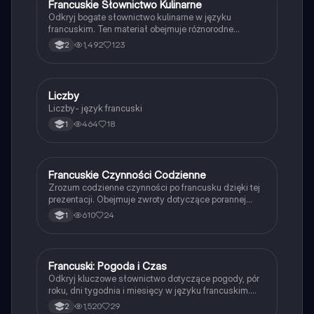
Francuskie Słownictwo Kulinarne
Język francuski
Odkryj bogate słownictwo kulinarne w języku
francuskim. Ten materiał obejmuje różnorodne
kategorie jedzenia, w tym pieczywo, mięso, nabiał,
1,492
123
2
ryby oraz owoce i warzywa. Idealny do nauki słówek
związanych z francuską kuchnią. Typ: prezentacja.
Liczby
Język francuski
Liczby- język francuski
464
18
1
Francuskie Czynności Codzienne
Język francuski
Zrozum codzienne czynności po francusku dzięki tej
prezentacji. Obejmuje zwroty dotyczące porannej
toalety, posiłków oraz aktywności w szkole i pracy.
610
24
1
Idealne dla uczniów szkół średnich, którzy chcą
poprawić swoje umiejętności językowe. Kluczowe
zwroty i przykłady z podręcznika En action! 1.
Francuski: Pogoda i Czas
Język francuski
Odkryj kluczowe słownictwo dotyczące pogody, pór
roku, dni tygodnia i miesięcy w języku francuskim.
Ten materiał edukacyjny zawiera praktyczne zwroty i
1,520
29
2
pytania, które pomogą Ci w codziennej komunikacji.