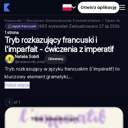
Otwórz aplikację
Francuski
Structures Grammaticales Fondamentales
Types de ph
883
wyświetleń
·
Zaktualizowano
27 lip 2026
·
Język francuski
1 strona
Tryb rozkazujący francuski i
l'imparfait - ćwiczenia z imperatif
Natalia Soból
Obserwuj
@
nataliasobl_wzqt
Tryb rozkazujący w języku francuskim (l'impératif) to
kluczowy element gramatyki,...
Pokaż więcej
of
1
1