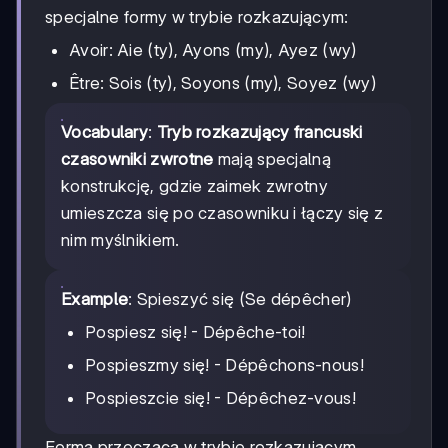
specjalne formy w trybie rozkazującym:
Avoir: Aie (ty), Ayons (my), Ayez (wy)
Être: Sois (ty), Soyons (my), Soyez (wy)
Vocabulary
:
Tryb rozkazujący francuski
czasowniki zwrotne
mają specjalną
konstrukcję, gdzie zaimek zwrotny
umieszcza się po czasowniku i łączy się z
nim myślnikiem.
Example
: Spieszyć się (Se dépêcher)
Pospiesz się! - Dépêche-toi!
Pospieszmy się! - Dépêchons-nous!
Pospieszcie się! - Dépêchez-vous!
Forma przecząca w trybie rozkazującym