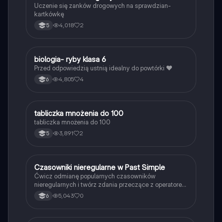
Uczenie się zanków drogowych na sprawdzian-
kartkówkę
4,018
2
5
B
biologia- ryby klasa 6
Biologia
Przed odpowiedzią ustnią idealny do powtórki ❤️
4,805
4
6
T
tabliczka mnożenia do 100
Matematyka
tabliczka mnożenia do 100
3,891
2
5
C
Czasowniki nieregularne w Past Simple
Język angielski
Ćwicz odmianę popularnych czasowników
nieregularnych i twórz zdania przeczące z operatorem
didn't w czasie Past Simple.
5,043
0
6