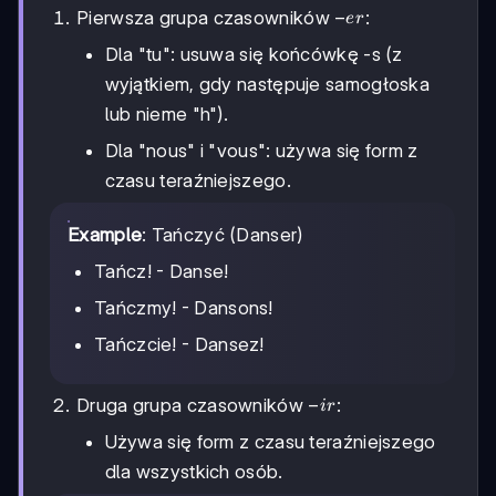
-
−
Pierwsza grupa czasowników
:
er
er
Dla "tu": usuwa się końcówkę -s (z
wyjątkiem, gdy następuje samogłoska
lub nieme "h").
Dla "nous" i "vous": używa się form z
czasu teraźniejszego.
Example
: Tańczyć (Danser)
Tańcz! - Danse!
Tańczmy! - Dansons!
Tańczcie! - Dansez!
-
−
Druga grupa czasowników
:
i
r
ir
Używa się form z czasu teraźniejszego
dla wszystkich osób.