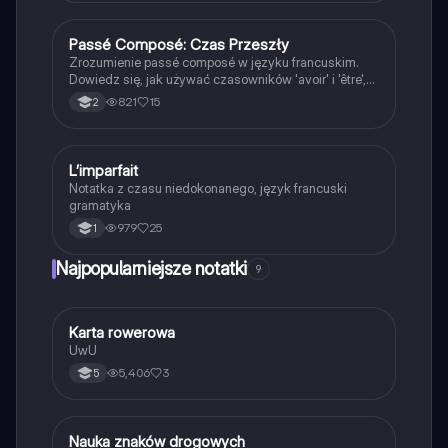
początkujących uczniów francuskiego. Typ:
prezentacja.
Passé Composé: Czas Przeszły
Język francuski
Zrozumienie passé composé w języku francuskim.
Dowiedz się, jak używać czasowników 'avoir' i 'être',
oraz poznaj zasady tworzenia formy przeszłej.
821
15
2
Idealne dla uczniów przygotowujących się do
egzaminów. Zawiera regularne i nieregularne
czasowniki oraz przykłady użycia.
L’imparfait
Język francuski
Notatka z czasu niedokonanego, język francuski
gramatyka
979
25
1
Najpopularniejsze notatki
9
K
Karta rowerowa
Technika
UwU
5,406
3
5
N
Nauka znaków drogowych
Technika