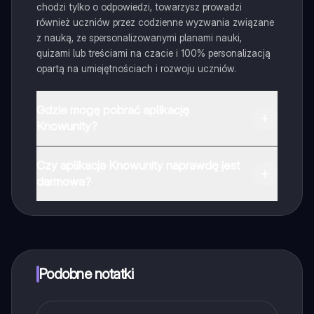
chodzi tylko o odpowiedzi, towarzysz prowadzi
również uczniów przez codzienne wyzwania związane
z nauką, ze spersonalizowanymi planami nauki,
quizami lub treściami na czacie i 100% personalizacją
opartą na umiejętnościach i rozwoju uczniów.
Gdzie mogę pobrać aplikację
Knowunity?
Aplikację możesz pobrać z Google Play i Apple Store.
Czy aplikacja Knowunity naprawdę jest
darmowa?
Tak, masz całkowicie darmowy dostęp do wszystkich
notatek w aplikacji, możesz w każdej chwili rozmawiać
z Ekspertami lub ich obserwować. Możesz użyć
punktów, aby odblokować pewne funkcje w aplikacji,
które również możesz otrzymać za darmo. Dodatkowo
Podobne notatki
oferujemy usługę Knowunity Premium, która pozwala
na odblokowanie większej liczby funkcji.