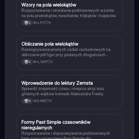
W
Wzory na pola wielokątów
Matematyka
Rozpoznawanie i utrwalanie podstawowych wzorów
na pola prostokątów, kwadratów, trójkątów i trapezów.
4,911
0
6
O
Obliczanie pola wielokątów
Matematyka
Rozwiązywanie prostych zadań rachunkowych na
obliczanie pól figur przy podanych długościach
boków i wysokości.
4,389
0
6
W
Wprowadzenie do lektury Zemsta
Język polski
Sprawdź znajomość czasu i miejsca akcji oraz
głównych wątków komedii Aleksandra Fredry.
5,985
0
8
F
Formy Past Simple czasowników
Język angielski
nieregularnych
Rozpoznawanie i dopasowywanie podstawowych
form czasu przeszłego Past Simple dla