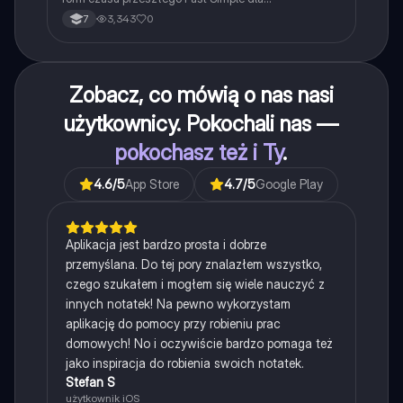
najpopularniejszych czasowników nieregularnych.
3,343
0
7
Zobacz, co mówią o nas nasi
użytkownicy. Pokochali nas —
pokochasz też i Ty
.
4.6
/5
App Store
4.7
/5
Google Play
Aplikacja jest bardzo prosta i dobrze
przemyślana. Do tej pory znalazłem wszystko,
czego szukałem i mogłem się wiele nauczyć z
innych notatek! Na pewno wykorzystam
aplikację do pomocy przy robieniu prac
domowych! No i oczywiście bardzo pomaga też
jako inspiracja do robienia swoich notatek.
Stefan S
użytkownik iOS