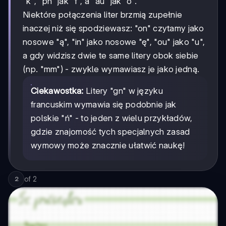
"k", "ph" jak "f", a "au" jak "o".
Niektóre połączenia liter brzmią zupełnie
inaczej niż się spodziewasz: "on" czytamy jako
nosowe "ą", "in" jako nosowe "ę", "ou" jako "u",
a gdy widzisz dwie te same litery obok siebie
(np. "mm") - zwykle wymawiasz je jako jedną.
Ciekawostka:
Litery "gn" w języku
francuskim wymawia się podobnie jak
polskie "ń" - to jeden z wielu przykładów,
gdzie znajomość tych specjalnych zasad
wymowy może znacznie ułatwić naukę!
of
2
2