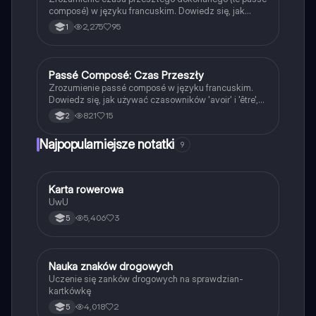
composé) w języku francuskim. Dowiedz się, jak
używać czasowników 'être' i 'avoir', tworzyć
2,275
95
1
imiesłowy oraz stosować negację. Idealne dla
uczniów przygotowujących się do egzaminów z
gramatyki francuskiej.
Passé Composé: Czas Przeszły
Język francuski
Zrozumienie passé composé w języku francuskim.
Dowiedz się, jak używać czasowników 'avoir' i 'être',
oraz poznaj zasady tworzenia formy przeszłej.
821
15
2
Idealne dla uczniów przygotowujących się do
egzaminów. Zawiera regularne i nieregularne
Najpopularniejsze notatki
9
czasowniki oraz przykłady użycia.
K
Karta rowerowa
Technika
UwU
5,406
3
5
N
Nauka znaków drogowych
Technika
Uczenie się zanków drogowych na sprawdzian-
kartkówkę
4,018
2
5