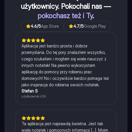
użytkownicy. Pokochali nas —
pokochasz też i Ty
.
4.6
/5
App Store
4.7
/5
Google Play
Aplikacja jest bardzo prosta i dobrze
przemyślana. Do tej pory znalazłem wszystko,
czego szukałem i mogłem się wiele nauczyć z
innych notatek! Na pewno wykorzystam
aplikację do pomocy przy robieniu prac
domowych! No i oczywiście bardzo pomaga też
jako inspiracja do robienia swoich notatek.
Stefan S
użytkownik iOS
Ta aplikacja jest naprawdę świetna. Jest tak
wiele notatek i pomocnych informacji [...]. Moim