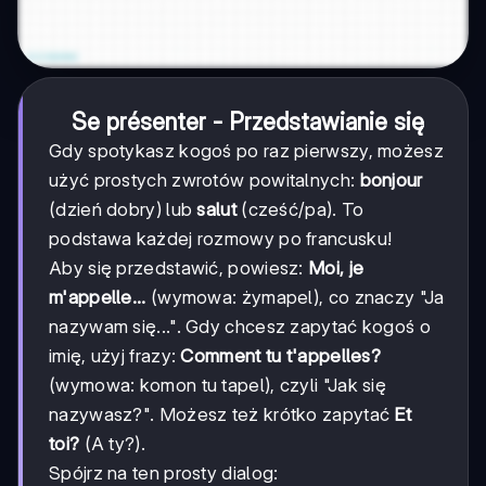
Se présenter - Przedstawianie się
Gdy spotykasz kogoś po raz pierwszy, możesz
użyć prostych zwrotów powitalnych:
bonjour
(dzień dobry) lub
salut
(cześć/pa). To
podstawa każdej rozmowy po francusku!
Aby się przedstawić, powiesz:
Moi, je
m'appelle...
(wymowa: żymapel), co znaczy "Ja
nazywam się...". Gdy chcesz zapytać kogoś o
imię, użyj frazy:
Comment tu t'appelles?
(wymowa: komon tu tapel), czyli "Jak się
nazywasz?". Możesz też krótko zapytać
Et
toi?
(A ty?).
Spójrz na ten prosty dialog: