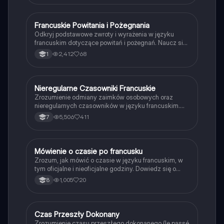
formy przeczące. Idealna dla uczniów uczących się
gramatyki francuskiej.
Francuskie Powitania i Pożegnania
Język francuski
Odkryj podstawowe zwroty i wyrażenia w języku
francuskim dotyczące powitań i pożegnań. Naucz się,
jak się przedstawiać, pytać o samopoczucie oraz
2,412
68
1
odpowiadać na te pytania. Idealne dla
początkujących uczniów francuskiego. Typ:
prezentacja.
Nieregularne Czasowniki Francuskie
Język francuski
Zrozumienie odmiany zaimków osobowych oraz
nieregularnych czasowników w języku francuskim.
Obejmuje szczegółowe przykłady dla czasowników
5,506
411
7
'avoir', 'être', 'faire', 'aller' oraz czasowników pierwszej
grupy, takich jak 'parler'. Idealne dla uczniów
pragnących opanować francuski czas teraźniejszy.
Mówienie o czasie po francusku
Język francuski
Zrozum, jak mówić o czasie w języku francuskim, w
tym oficjalne i nieoficjalne godziny. Dowiedz się o
porach dnia oraz jak poprawnie wyrażać godziny,
1,005
20
8
takie jak 'czwarta piętnaście' czy 'dziesiąta
trzydzieści'. Idealne dla uczniów uczących się
francuskiego.
Czas Przeszły Dokonany
Język francuski
Zrozumienie czasu przeszłego dokonanego (le passé