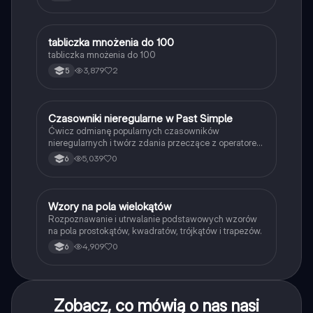
T
tabliczka mnożenia do 100
Matematyka
tabliczka mnożenia do 100
3,879
2
5
C
Czasowniki nieregularne w Past Simple
Język angielski
Ćwicz odmianę popularnych czasowników
nieregularnych i twórz zdania przeczące z operatorem
didn't w czasie Past Simple.
5,039
0
6
W
Wzory na pola wielokątów
Matematyka
Rozpoznawanie i utrwalanie podstawowych wzorów
na pola prostokątów, kwadratów, trójkątów i trapezów.
4,909
0
6
Zobacz, co mówią o nas nasi