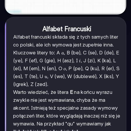
Alfabet Francuski
Alfabet francuski składa się z tych samych liter
co polski, ale ich wymowa jest zupełnie inna.
a
Kluczowe litery to: A
, B (be), C (se), D (de), E
a
i
(ye), F (ef), G (gie), H (asz), I
, J (zi), K (ka), L
i
o
(el), M (em), N (en), O
, P (pe), Q (ku), R (er), S
o
u
(es), T (te), U
, V (we), W (dublewé), X (iks), Y
u
(igrek), Z (zed).
Warto wiedzieć, że litera
E
na końcu wyrazu
zwykle nie jest wymawiana, chyba że ma
akcent. Istnieją też specjalne zasady wymowy
połączeń liter, które wyglądają inaczej niż się je
wymawia. Na przykład "qu" wymawiamy jak