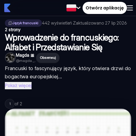
Otwórz aplikację
442
wyświetleń
·
Zaktualizowano
27 lip 2026
·
Język francuski
2 strony
Wprowadzenie do francuskiego:
Alfabet i Przedstawianie Się
Magda 🎀
Obserwuj
@
magda._..
Francuski to fascynujący język, który otwiera drzwi do
bogactwa europejskiej...
Pokaż więcej
of
2
1