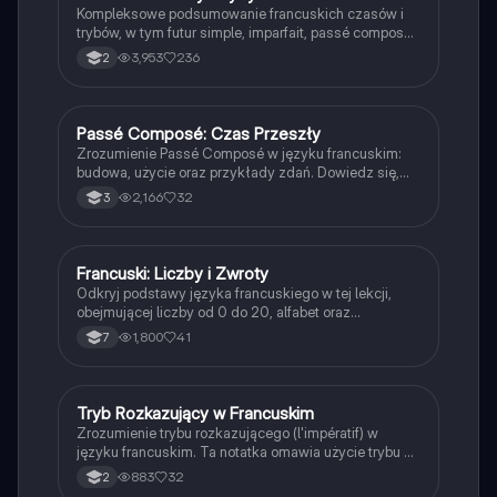
Kompleksowe podsumowanie francuskich czasów i
trybów, w tym futur simple, imparfait, passé composé
oraz subjunctif. Zawiera przykłady odmiany
3,953
236
2
czasowników oraz zasady użycia. Idealne dla
uczniów pragnących zrozumieć gramatykę francuską.
Passé Composé: Czas Przeszły
Język francuski
Zrozumienie Passé Composé w języku francuskim:
budowa, użycie oraz przykłady zdań. Dowiedz się,
jak tworzyć zdania w czasie przeszłym z
2,166
32
3
czasownikami avoir i être. Idealne dla uczniów 3
klasy. Praktyczne ćwiczenia do przekształcania zdań.
Francuski: Liczby i Zwroty
Język francuski
Odkryj podstawy języka francuskiego w tej lekcji,
obejmującej liczby od 0 do 20, alfabet oraz
podstawowe zwroty. Idealne dla początkujących
1,800
41
7
uczniów, którzy chcą szybko przyswoić kluczowe
elementy francuskiego słownictwa.
Tryb Rozkazujący w Francuskim
Język francuski
Zrozumienie trybu rozkazującego (l'impératif) w
języku francuskim. Ta notatka omawia użycie trybu w
trzech osobach: tu, nous i vous, oraz przedstawia
883
32
2
przykłady dla różnych grup czasowników, w tym