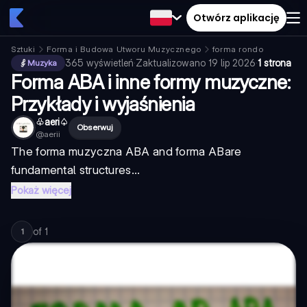
Otwórz aplikację
Sztuki
Forma i Budowa Utworu Muzycznego
forma rondo
365
wyświetleń
·
Zaktualizowano
19 lip 2026
·
1 strona
Muzyka
Forma ABA i inne formy muzyczne:
Przykłady i wyjaśnienia
♧aeri♤
Obserwuj
@
aerii
The
forma muzyczna ABA
and
forma AB
are
fundamental structures...
Pokaż więcej
of
1
1