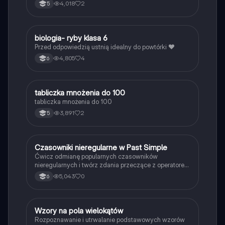
4,018
2
5
B
biologia- ryby klasa 6
Biologia
Przed odpowiedzią ustnią idealny do powtórki ❤️
4,805
4
6
T
tabliczka mnożenia do 100
Matematyka
tabliczka mnożenia do 100
3,891
2
5
C
Czasowniki nieregularne w Past Simple
Język angielski
Ćwicz odmianę popularnych czasowników
nieregularnych i twórz zdania przeczące z operatorem
didn't w czasie Past Simple.
5,043
0
6
W
Wzory na pola wielokątów
Matematyka
Rozpoznawanie i utrwalanie podstawowych wzorów