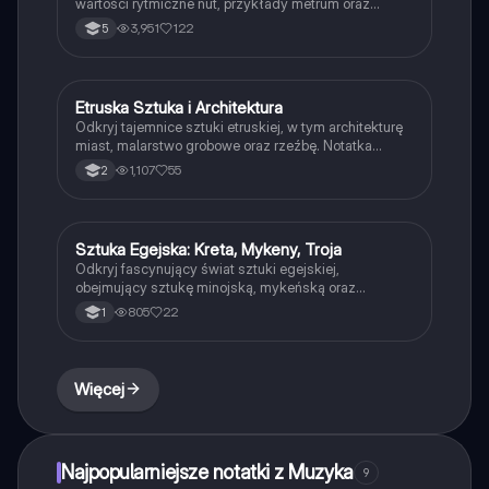
wartości rytmiczne nut, przykłady metrum oraz
kluczowe terminy muzyczne. Idealne dla uczniów
3,951
122
5
muzyki i pasjonatów dźwięków.
Etruska Sztuka i Architektura
Historia
Odkryj tajemnice sztuki etruskiej, w tym architekturę
miast, malarstwo grobowe oraz rzeźbę. Notatka
zawiera szczegółowe informacje o budowie miast,
1,107
55
2
witrażach, sarkofagach oraz wpływie Etrusków na
Rzymian. Idealna dla studentów historii sztuki i
kultury starożytnej.
Sztuka Egejska: Kreta, Mykeny, Troja
Plastyka
Odkryj fascynujący świat sztuki egejskiej,
obejmujący sztukę minojską, mykeńską oraz
cykladzką. Zawiera szczegółowe informacje o
805
22
1
pałacu w Knossos, Lwiej Bramie w Mykenach oraz
figurkach cykladzkich. Idealne dla studentów historii
sztuki i archeologii. Typ: podsumowanie.
Więcej
Najpopularniejsze notatki z Muzyka
9