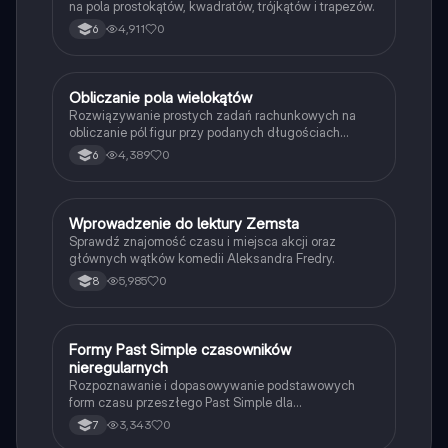
na pola prostokątów, kwadratów, trójkątów i trapezów.
4,911
0
6
O
Obliczanie pola wielokątów
Matematyka
Rozwiązywanie prostych zadań rachunkowych na
obliczanie pól figur przy podanych długościach
boków i wysokości.
4,389
0
6
W
Wprowadzenie do lektury Zemsta
Język polski
Sprawdź znajomość czasu i miejsca akcji oraz
głównych wątków komedii Aleksandra Fredry.
5,985
0
8
F
Formy Past Simple czasowników
Język angielski
nieregularnych
Rozpoznawanie i dopasowywanie podstawowych
form czasu przeszłego Past Simple dla
najpopularniejszych czasowników nieregularnych.
3,343
0
7