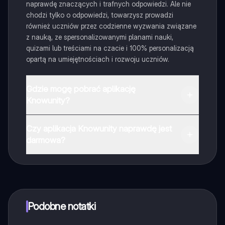
naprawdę znaczących i trafnych odpowiedzi. Ale nie
chodzi tylko o odpowiedzi, towarzysz prowadzi
również uczniów przez codzienne wyzwania związane
z nauką, ze spersonalizowanymi planami nauki,
quizami lub treściami na czacie i 100% personalizacją
opartą na umiejętnościach i rozwoju uczniów.
Gdzie mogę pobrać aplikację
Knowunity?
Aplikację możesz pobrać z Google Play i Apple Store.
Czy aplikacja Knowunity naprawdę jest
darmowa?
Tak, masz całkowicie darmowy dostęp do wszystkich
notatek w aplikacji, możesz w każdej chwili rozmawiać
z Ekspertami lub ich obserwować. Możesz użyć
punktów, aby odblokować pewne funkcje w aplikacji,
które również możesz otrzymać za darmo. Dodatkowo
Podobne notatki
oferujemy usługę Knowunity Premium, która pozwala