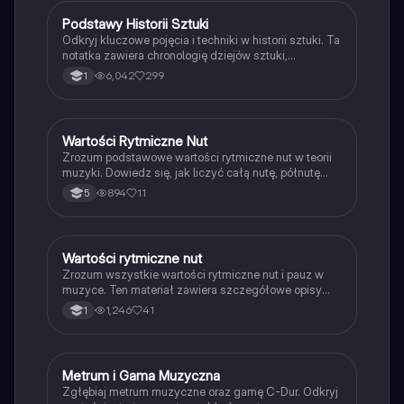
na odblokowanie większej liczby funkcji.
Podstawy Historii Sztuki
Plastyka
Odkryj kluczowe pojęcia i techniki w historii sztuki. Ta
notatka zawiera chronologię dziejów sztuki,
różnorodne gatunki dzieł oraz szczegółowy przegląd
6,042
299
1
technik malarskich, rzeźbiarskich i graficznych.
Idealna dla studentów sztuki i pasjonatów kultury.
Wartości Rytmiczne Nut
Muzyka
Zrozum podstawowe wartości rytmiczne nut w teorii
muzyki. Dowiedz się, jak liczyć całą nutę, półnutę
oraz ich symbole graficzne. Idealne dla uczniów
894
11
5
muzyki i pasjonatów teorii muzycznej. Typ:
Podsumowanie.
Wartości rytmiczne nut
Muzyka
Zrozum wszystkie wartości rytmiczne nut i pauz w
muzyce. Ten materiał zawiera szczegółowe opisy
symboli oraz nazw nut, w tym nuty całe, półnuty,
1,246
41
1
ćwierćnuty, ósemki i szesnastki. Idealne dla uczniów
muzyki i pasjonatów notacji muzycznej.
Metrum i Gama Muzyczna
Muzyka
Zgłębiaj metrum muzyczne oraz gamę C-Dur. Odkryj