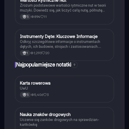
Wartości Rytmiczne Nut
Zrozum podstawowe wartości rytmiczne nut w teorii
muzyki. Dowiedz się, jak liczyć całą nutę, półnutę
oraz ich symbole graficzne. Idealne dla uczniów
894
11
5
muzyki i pasjonatów teorii muzycznej. Typ:
Podsumowanie.
Instrumenty Dęte: Kluczowe Informacje
Muzyka
Odkryj szczegółowe informacje o instrumentach
dętych, ich budowie, strojach i zastosowaniach.
Dowiedz się o saksofonach, klarnetach, fagotach i
1,293
20
1
innych instrumentach w kontekście muzyki
klasycznej. Idealne dla uczniów szkół muzycznych i
Najpopularniejsze notatki
9
miłośników muzyki.
K
Karta rowerowa
Technika
UwU
5,406
3
5
N
Nauka znaków drogowych
Technika
Uczenie się zanków drogowych na sprawdzian-
kartkówkę