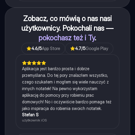
Zobacz, co mówią o nas nasi
użytkownicy. Pokochali nas —
pokochasz też i Ty
.
4.6
/5
App Store
4.7
/5
Google Play
Aplikacja jest bardzo prosta i dobrze
przemyślana. Do tej pory znalazłem wszystko,
czego szukałem i mogłem się wiele nauczyć z
innych notatek! Na pewno wykorzystam
aplikację do pomocy przy robieniu prac
domowych! No i oczywiście bardzo pomaga też
jako inspiracja do robienia swoich notatek.
Stefan S
użytkownik iOS