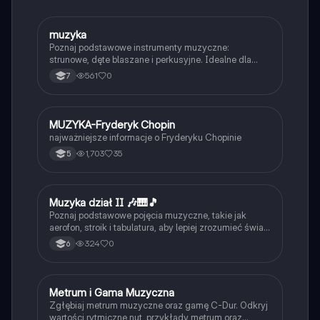
M
muzyka
Muzyka
Poznaj podstawowe instrumenty muzyczne:
strunowe, dęte blaszane i perkusyjne. Idealne dla
młodych miłośników muzyki.
561
0
7
MUZYKA-Fryderyk Chopin
Muzyka
najważniejsze informacje o Fryderyku Chopinie
1,703
35
5
M
Muzyka dział II 🎶🎹🎵
Muzyka
Poznaj podstawowe pojęcia muzyczne, takie jak
aerofon, stroik i tabulatura, aby lepiej zrozumieć świat
instrumentów i historii muzyki.
324
0
6
Metrum i Gama Muzyczna
Muzyka
Zgłębiaj metrum muzyczne oraz gamę C-Dur. Odkryj
wartości rytmiczne nut, przykłady metrum oraz