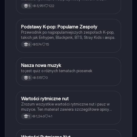
kluczowe terminy muzyczne. Idealne dla uczniów
3,951
122
5
muzyki i pasjonatów dźwięków.
Podstawy K-pop: Popularne Zespoły
Muzyka
Przewodnik po najpopularniejszych zespołach K-pop,
takich jak Enhypen, Blackpink, BTS, Stray Kids i æspa.
574
15
6
N
Nasza nowa muzyk
Muzyka
to jest quiz o różnych tematach piosenek
315
0
5
Wartości rytmiczne nut
Muzyka
Zrozum wszystkie wartości rytmiczne nut i pauz w
muzyce. Ten materiał zawiera szczegółowe opisy
symboli oraz nazw nut, w tym nuty całe, półnuty,
1,246
41
1
ćwierćnuty, ósemki i szesnastki. Idealne dla uczniów
muzyki i pasjonatów notacji muzycznej.
Muzyka