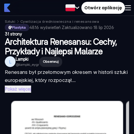
Otwórz aplikację
Sztuki
Cywilizacja średniowieczna i renesansowa
4816
wyświetleń
·
Zaktualizowano
18 lip 2026
·
Plastyka
31 strony
Architektura Renesansu: Cechy,
Przykłady i Najlepsi Malarze
Lampki
L
Obserwuj
@
lampki_eygr
Renesans był przełomowym okresem w historii sztuki
europejskiej, który rozpoczął...
Pokaż więcej