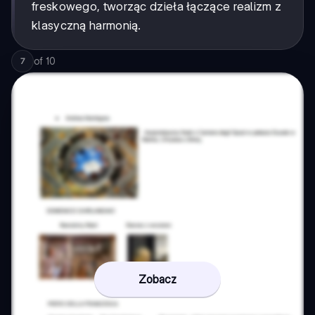
freskowego, tworząc dzieła łączące realizm z
klasyczną harmonią.
of
10
7
Zobacz