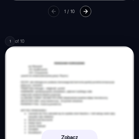
1
/
10
of
10
1
Zobacz