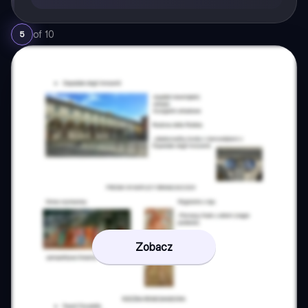
of
10
5
Zobacz