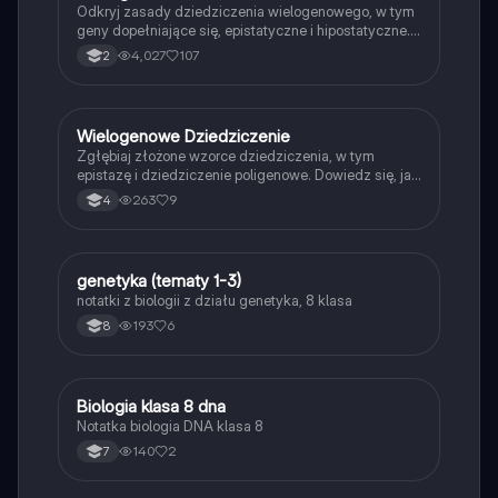
Odkryj zasady dziedziczenia wielogenowego, w tym
geny dopełniające się, epistatyczne i hipostatyczne.
Zrozum, jak geny kumulatywne wpływają na cechy
4,027
107
2
ilościowe, takie jak wzrost i masa organizmu. Ta
notatka zawiera kluczowe informacje na temat
krzyżówek genetycznych oraz przykładów
dziedziczenia, idealna dla studentów biologii i
Wielogenowe Dziedziczenie
Biologia
genetyki.
Zgłębiaj złożone wzorce dziedziczenia, w tym
epistazę i dziedziczenie poligenowe. Dowiedz się, jak
różne geny wpływają na cechy fenotypowe oraz
263
9
4
poznaj przykłady zastosowania w praktyce. Idealne
dla studentów biologii i genetyki. Typ: Podsumowanie.
genetyka (tematy 1-3)
Biologia
notatki z biologii z działu genetyka, 8 klasa
193
6
8
Biologia klasa 8 dna
Biologia
Notatka biologia DNA klasa 8
140
2
7