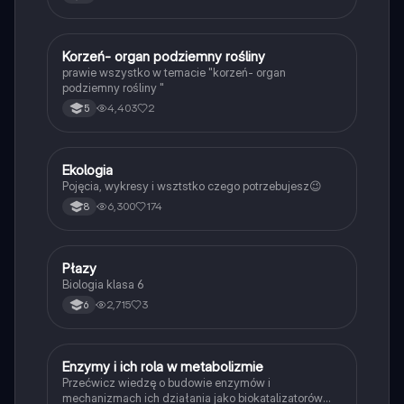
K
Korzeń- organ podziemny rośliny
Biologia
prawie wszystko w temacie "korzeń- organ
podziemny rośliny "
4,403
2
5
Ekologia
Biologia
Pojęcia, wykresy i wsztstko czego potrzebujesz😉
6,300
174
8
P
Płazy
Biologia
Biologia klasa 6
2,715
3
6
E
Enzymy i ich rola w metabolizmie
Biologia
Przećwicz wiedzę o budowie enzymów i
mechanizmach ich działania jako biokatalizatorów