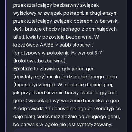
przekształcający bezbarwny związek
wyjściowy w związek pośredni, a drugi enzym
przekształcający związek pośredni w barwnik.
Jeśli brakuje choćby jednego z dominujących
alleli, kwiaty pozostają bezbarwne. W
krzyżówce AABB × aabb stosunek
fenotypowy w pokoleniu F₂ wynosi 9:7
(kolorowe:bezbarwne).
Epistaza
to zjawisko, gdy jeden gen
(epistatyczny) maskuje działanie innego genu
(hipostatycznego). W epistazie dominującej,
jak przy dziedziczeniu barwy sierści u gryzoni,
gen C warunkuje wytworzenie barwnika, a gen
A odpowiada za ubarwienie agouti. Genotyp cc
daje białą sierść niezależnie od drugiego genu,
bo barwnik w ogóle nie jest syntetyzowany.