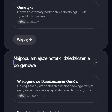
Genetyka
Biologia
Pierwsze 2 tematy podręcznika do biologii - Puls
życia kl.8 Nowa era
253
3
8
Więcej
Najpopularniejsze notatki: dziedziczenie
3
poligenowe
Wielogenowe Dziedziczenie Genów
Biologia
Odkryj zasady dziedziczenia wielogenowego, w tym
geny dopełniające się, epistatyczne i hipostatyczne.
Zrozum, jak geny kumulatywne wpływają na cechy
4,027
107
2
ilościowe, takie jak wzrost i masa organizmu. Ta
notatka zawiera kluczowe informacje na temat
krzyżówek genetycznych oraz przykładów
dziedziczenia, idealna dla studentów biologii i