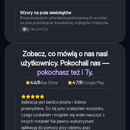
W
Wzory na pola wielokątów
Matematyka
Rozpoznawanie i utrwalanie podstawowych wzorów
na pola prostokątów, kwadratów, trójkątów i trapezów.
4,911
0
6
Zobacz, co mówią o nas nasi
użytkownicy. Pokochali nas —
pokochasz też i Ty
.
4.6
/5
App Store
4.7
/5
Google Play
Aplikacja jest bardzo prosta i dobrze
przemyślana. Do tej pory znalazłem wszystko,
czego szukałem i mogłem się wiele nauczyć z
innych notatek! Na pewno wykorzystam
aplikację do pomocy przy robieniu prac