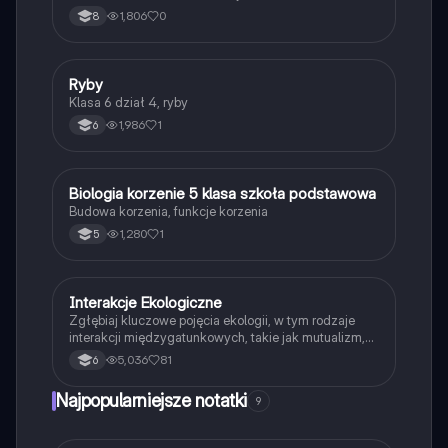
przyspieszających reakcje.
1,806
0
8
R
Ryby
Biologia
Klasa 6 dział 4, ryby
1,986
1
6
B
Biologia korzenie 5 klasa szkoła podstawowa
Biologia
Budowa korzenia, funkcje korzenia
1,280
1
5
Interakcje Ekologiczne
Biologia
Zgłębiaj kluczowe pojęcia ekologii, w tym rodzaje
interakcji międzygatunkowych, takie jak mutualizm,
komensalizm, drapieżnictwo i pasożytnictwo.
5,036
81
6
Dowiedz się o strukturze populacji, ekosystemach
oraz zależnościach pokarmowych. Idealne dla
Najpopularniejsze notatki
9
studentów biologii i ekologii. Typ: podsumowanie.