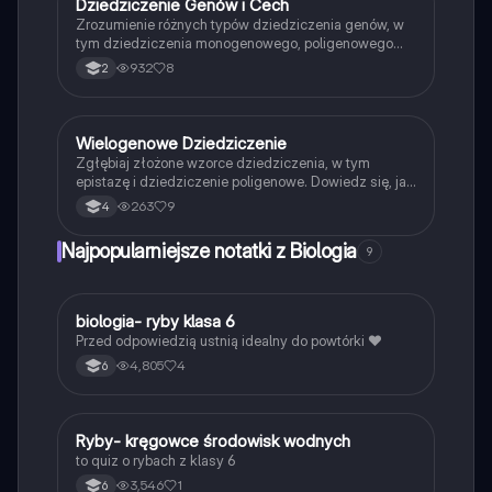
Dziedziczenie Genów i Cech
Biologia
genetyki.
Zrozumienie różnych typów dziedziczenia genów, w
tym dziedziczenia monogenowego, poligenowego
oraz wpływu alleli na cechy fenotypowe. Materiał
932
8
2
omawia również dziedziczenie grup krwi oraz geny
kumulatywne. Idealne dla uczniów biologii w 2 klasie.
Wielogenowe Dziedziczenie
Biologia
Zgłębiaj złożone wzorce dziedziczenia, w tym
epistazę i dziedziczenie poligenowe. Dowiedz się, jak
różne geny wpływają na cechy fenotypowe oraz
263
9
4
poznaj przykłady zastosowania w praktyce. Idealne
dla studentów biologii i genetyki. Typ: Podsumowanie.
Najpopularniejsze notatki z Biologia
9
B
biologia- ryby klasa 6
Biologia
Przed odpowiedzią ustnią idealny do powtórki ❤️
4,805
4
6
R
Ryby- kręgowce środowisk wodnych
Biologia
to quiz o rybach z klasy 6
3,546
1
6