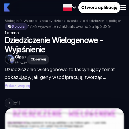
Otwórz aplikację
Biologia
Wzorce i zasady dziedziczenia
dziedziczenie poligenow
1776
wyświetleń
·
Zaktualizowano
23 lip 2026
·
Biologia
1 strona
Dziedziczenie Wielogenowe -
Wyjaśnienie
Olga;)
Obserwuj
@
ol_ga
Dziedziczenie wielogenowe to fascynujący temat
pokazujący, jak geny współpracują, tworząc...
Pokaż więcej
of
1
1