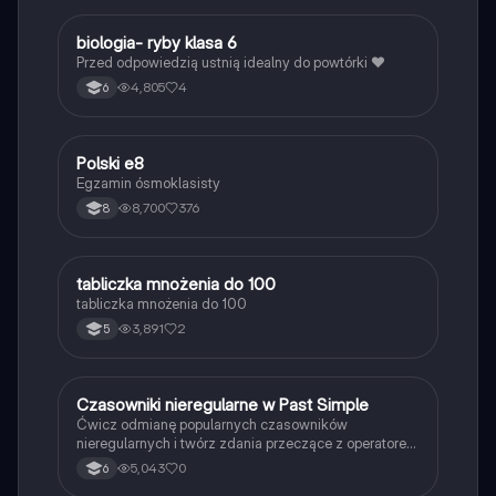
B
biologia- ryby klasa 6
Biologia
Przed odpowiedzią ustnią idealny do powtórki ❤️
4,805
4
6
Polski e8
Język polski
Egzamin ósmoklasisty
8,700
376
8
T
tabliczka mnożenia do 100
Matematyka
tabliczka mnożenia do 100
3,891
2
5
C
Czasowniki nieregularne w Past Simple
Język angielski
Ćwicz odmianę popularnych czasowników
nieregularnych i twórz zdania przeczące z operatorem
didn't w czasie Past Simple.
5,043
0
6