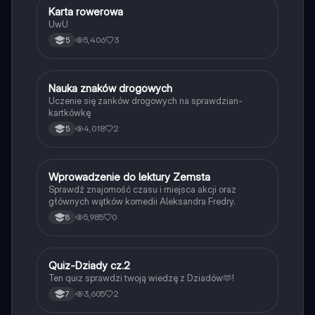
K
Karta rowerowa
Technika
UwU
5,406
3
5
N
Nauka znaków drogowych
Technika
Uczenie się zanków drogowych na sprawdzian-
kartkówkę
4,018
2
5
W
Wprowadzenie do lektury Zemsta
Język polski
Sprawdź znajomość czasu i miejsca akcji oraz
głównych wątków komedii Aleksandra Fredry.
5,985
0
8
Q
Quiz-Dziady cz.2
Język polski
Ten quiz sprawdzi twoją wiedzę z Dziadów🫶!
3,605
2
7