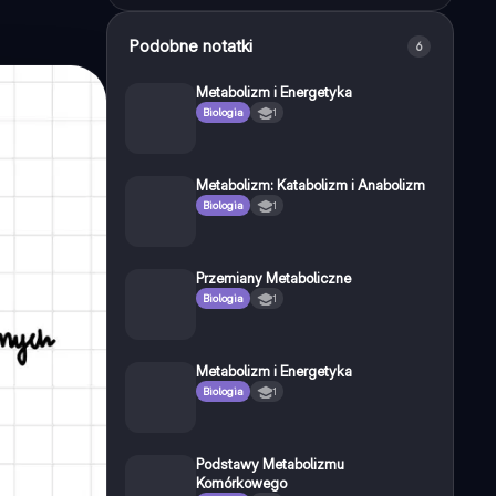
Podobne notatki
6
Metabolizm i Energetyka
Biologia
1
Metabolizm: Katabolizm i Anabolizm
Biologia
1
Przemiany Metaboliczne
Biologia
1
Metabolizm i Energetyka
Biologia
1
Podstawy Metabolizmu
Komórkowego