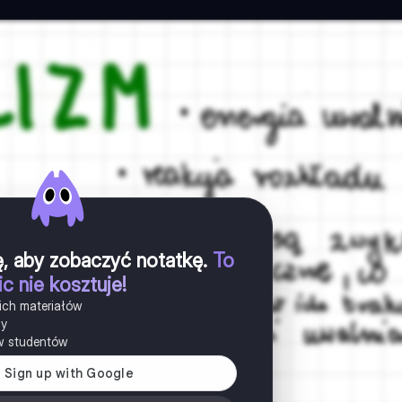
ię, aby zobaczyć notatkę
.
To
ic nie kosztuje!
ich materiałów
ny
w studentów