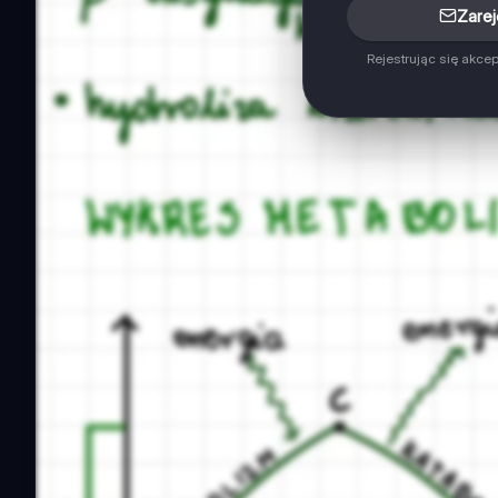
Zarej
Rejestrując się akce