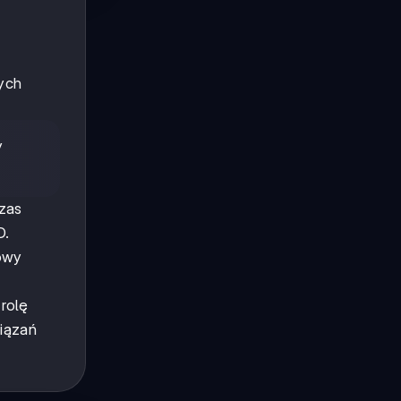
ych
y
zas
D.
dowy
rolę
wiązań