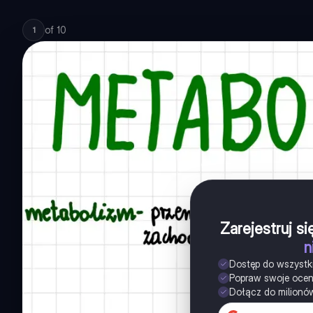
of
10
1
Zarejestruj s
n
Dostęp do wszystk
Popraw swoje oce
Dołącz do milionó