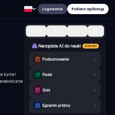
Logowanie
Pobierz aplikację
256
Narzędzia AI do nauki
NOWOŚĆ
Podsumowanie
 życia i
Fiszki
anaboliczne
Quiz
Egzamin próbny