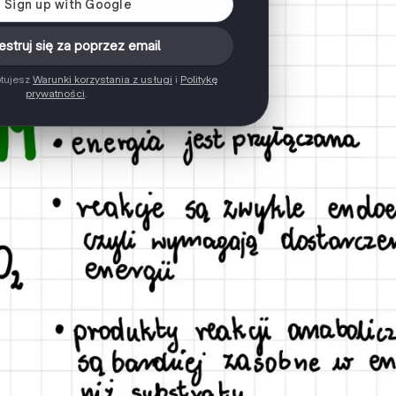
estruj się za poprzez email
ptujesz
Warunki korzystania z usługi
i
Politykę
prywatności
.