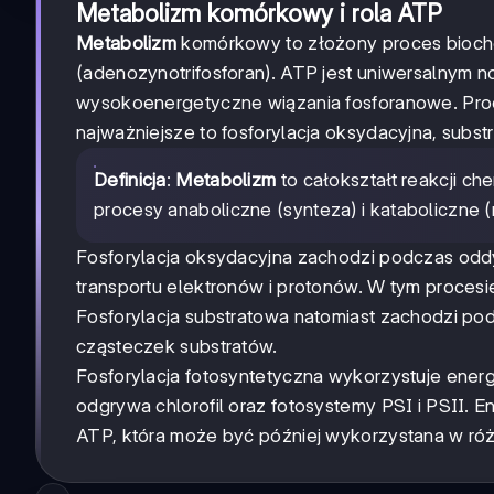
Metabolizm komórkowy i rola ATP
Metabolizm
komórkowy to złożony proces bioch
(adenozynotrifosforan). ATP jest uniwersalnym 
wysokoenergetyczne wiązania fosforanowe. Pro
najważniejsze to fosforylacja oksydacyjna, subst
Definicja
:
Metabolizm
to całokształt reakcji 
procesy anaboliczne (synteza) i kataboliczne (
Fosforylacja oksydacyjna zachodzi podczas odd
transportu elektronów i protonów. W tym procesi
Fosforylacja substratowa natomiast zachodzi po
cząsteczek substratów.
Fosforylacja fotosyntetyczna wykorzystuje ener
odgrywa chlorofil oraz fotosystemy PSI i PSII. E
ATP, która może być później wykorzystana w ró