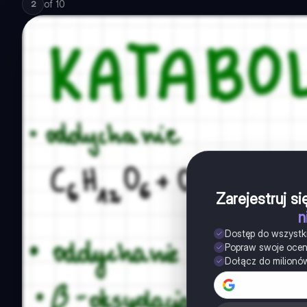
of
10
2
Zarejestruj s
n
Dostęp do wszystk
Popraw swoje oce
Dołącz do milionó