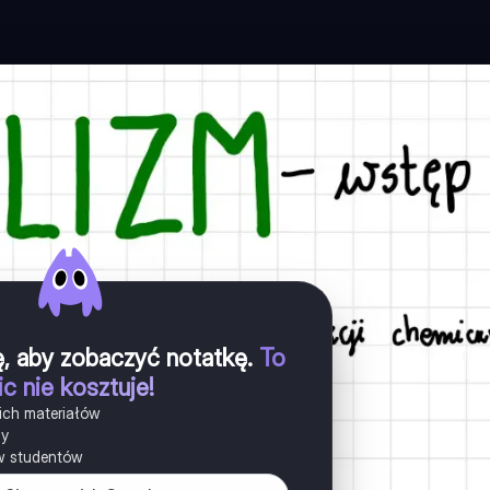
ię, aby zobaczyć notatkę
.
To
ic nie kosztuje!
ich materiałów
ny
w studentów