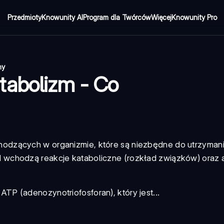
Przedmioty
Knowunity AI
Program dla Twórców
Więcej
Knowunity Pro
ny
tabolizm - Co
dzących w organizmie, które są niezbędne do utrzymania
 wchodzą reakcje kataboliczne (rozkład związków) oraz 
P (adenozynotriofosforan), który jest...