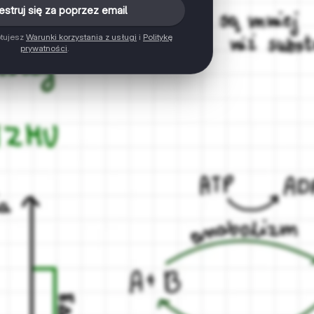
estruj się za poprzez email
ptujesz
Warunki korzystania z usługi
i
Politykę
prywatności
.