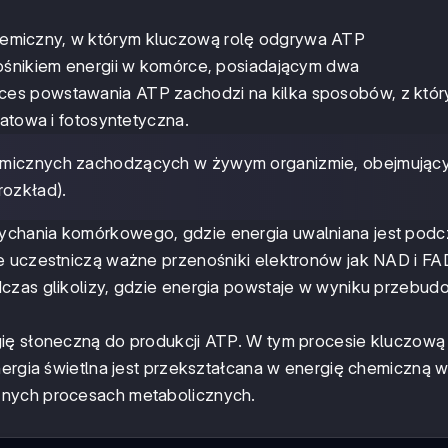
emiczny, w którym kluczową rolę odgrywa ATP
nośnikiem energii w komórce, posiadającym dwa
ces powstawania ATP zachodzi na kilka sposobów, z któr
ratowa i fotosyntetyczna.
chemicznych zachodzących w żywym organizmie, obejmując
rozkład).
ychania komórkowego, gdzie energia uwalniana jest podc
e uczestniczą ważne przenośniki elektronów jak NAD i FA
dczas glikolizy, gdzie energia powstaje w wyniku przebu
gię słoneczną do produkcji ATP. W tym procesie kluczową 
nergia świetlna jest przekształcana w energię chemiczną 
żnych procesach metabolicznych.