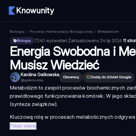
Knowunity
Biologia
Procesy Homeostazy Biologicznej
Metabolizm
7240
wyświetleń
·
Zaktualizowano
24 lip 2026
·
11 stro
Biologia
Energia Swobodna i Me
Musisz Wiedzieć
Karolina Gałkowska
Obserwuj
Dodaj do źródeł Google
@
galkovvska
Metabolizm
to zespół procesów biochemicznych zacho
prawidłowego funkcjonowania komórek. W jego skład
(synteza związków).
Kluczową rolę w procesach metabolicznych odgrywa AT
Pokaż więcej