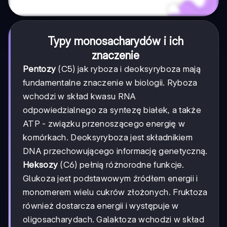
Typy monosacharydów i ich
znaczenie
Pentozy
(C5) jak ryboza i deoksyryboza mają
fundamentalne znaczenie w biologii. Ryboza
wchodzi w skład kwasu RNA
odpowiedzialnego za syntezę białek, a także
ATP - związku przenoszącego energię w
komórkach. Deoksyryboza jest składnikiem
DNA przechowującego informację genetyczną.
Heksozy
(C6) pełnią różnorodne funkcje.
Glukoza jest podstawowym źródłem energii i
monomerem wielu cukrów złożonych. Fruktoza
również dostarcza energii i występuje w
oligosacharydach. Galaktoza wchodzi w skład