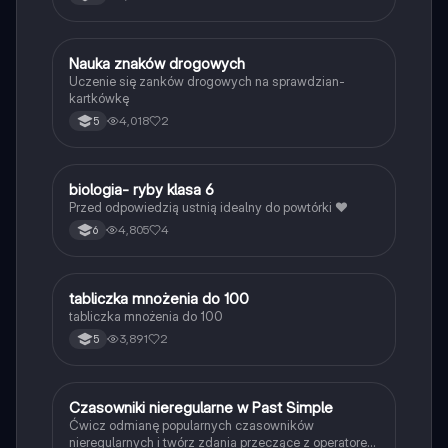
N
Nauka znaków drogowych
Technika
Uczenie się zanków drogowych na sprawdzian-
kartkówkę
4,018
2
5
B
biologia- ryby klasa 6
Biologia
Przed odpowiedzią ustnią idealny do powtórki ❤️
4,805
4
6
T
tabliczka mnożenia do 100
Matematyka
tabliczka mnożenia do 100
3,891
2
5
C
Czasowniki nieregularne w Past Simple
Język angielski
Ćwicz odmianę popularnych czasowników
nieregularnych i twórz zdania przeczące z operatorem