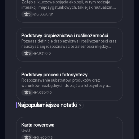
Zgłębiaj kluczowe pojęcia ekologii, w tym rodzaje
interakcji międzygatunkowych, takie jak mutualizm,
komensalizm, drapieżnictwo i pasożytnictwo.
5,036
81
6
Dowiedz się o strukturze populacji, ekosystemach
oraz zależnościach pokarmowych. Idealne dla
studentów biologii i ekologii. Typ: podsumowanie.
P
Podstawy drapieżnictwa i roślinożerności
Biologia
Poznasz definicje drapieżnictwa i roślinożerności oraz
nauczysz się rozpoznawać te zależności między
organizmami w przyrodzie.
1,931
0
8
P
Podstawy procesu fotosyntezy
Biologia
Rozpoznawanie substratów, produktów oraz
warunków niezbędnych do zajścia fotosyntezy u
roślin.
1,086
0
8
Najpopularniejsze notatki
9
K
Karta rowerowa
Technika
UwU
5,406
3
5