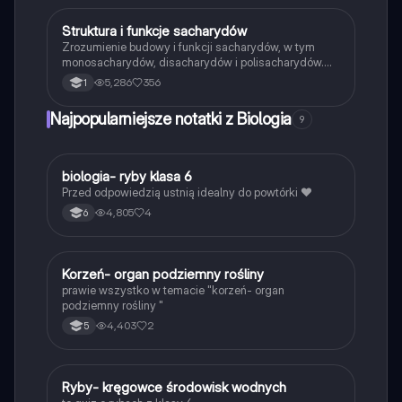
Typ: Podsumowanie.
Struktura i funkcje sacharydów
Biologia
Zrozumienie budowy i funkcji sacharydów, w tym
monosacharydów, disacharydów i polisacharydów.
Dowiedz się o ich rolach w organizmach,
5,286
356
1
właściwościach redukujących oraz znaczeniu w
metabolizmie. Idealne dla uczniów biologii na
Najpopularniejsze notatki z Biologia
9
poziomie rozszerzonym.
B
biologia- ryby klasa 6
Biologia
Przed odpowiedzią ustnią idealny do powtórki ❤️
4,805
4
6
K
Korzeń- organ podziemny rośliny
Biologia
prawie wszystko w temacie "korzeń- organ
podziemny rośliny "
4,403
2
5
R
Ryby- kręgowce środowisk wodnych
Biologia