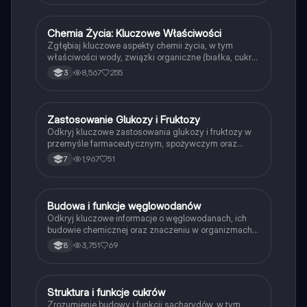
rolę w metabolizmie. Idealne dla studentów biologii i
chemii. Typ: podsumowanie.
Chemia Życia: Kluczowe Właściwości
Biologia
Zgłębiaj kluczowe aspekty chemii życia, w tym
właściwości wody, związki organiczne (białka, cukry,
tłuszcze) oraz mikro- i makroelementy. Idealne
8,567
255
3
materiały do powtórki przed maturą 2023/2024.
Obejmuje struktury DNA, aminokwasy, peptydy i
funkcje nukleotydów.
Zastosowanie Glukozy i Fruktozy
Biologia
Odkryj kluczowe zastosowania glukozy i fruktozy w
przemyśle farmaceutycznym, spożywczym oraz
włókienniczym. Dowiedz się o ich właściwościach
1,967
51
7
chemicznych i fizycznych, a także o wpływie na
zdrowie, w tym na metabolizm i ryzyko cukrzycy.
Idealne dla studentów biologii i chemii. Typ:
prezentacja.
Budowa i funkcje węglowodanów
Biologia
Odkryj kluczowe informacje o węglowodanach, ich
budowie chemicznej oraz znaczeniu w organizmach.
Dowiedz się o monosacharydach, disacharydach i
3,751
69
8
polisacharydach, ich rolach energetycznych oraz
przykładach, takich jak glukoza, fruktoza, laktoza i
skrobia. Idealne dla studentów biologii i chemii.
Struktura i funkcje cukrów
Biologia
Zrozumienie budowy i funkcji sacharydów, w tym