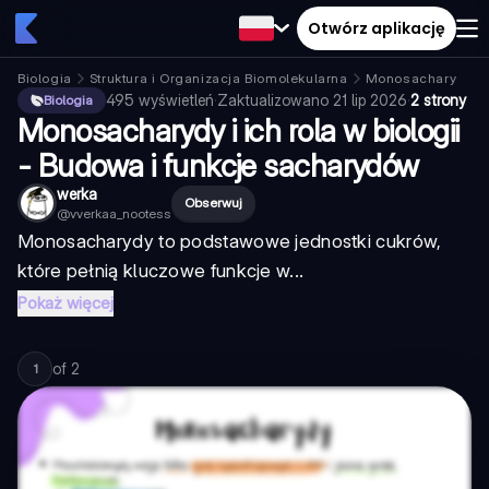
Otwórz aplikację
Biologia
Struktura i Organizacja Biomolekularna
Monosacharyd
495
wyświetleń
·
Zaktualizowano
21 lip 2026
·
2 strony
Biologia
Monosacharydy i ich rola w biologii
- Budowa i funkcje sacharydów
werka
Obserwuj
@
vverkaa_nootess
Monosacharydy to podstawowe jednostki cukrów,
które pełnią kluczowe funkcje w...
Pokaż więcej
of
2
1