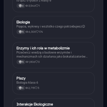
to quiz o rybach z klasy 6
3,546
1
6
Ekologia
Biologia
Pojęcia, wykresy i wsztstko czego potrzebujesz😉
6,300
174
8
E
Enzymy i ich rola w metabolizmie
Biologia
Przećwicz wiedzę o budowie enzymów i
mechanizmach ich działania jako biokatalizatorów
przyspieszających reakcje.
1,806
0
8
P
Płazy
Biologia
Biologia klasa 6
2,715
3
6
Interakcje Ekologiczne
Biologia