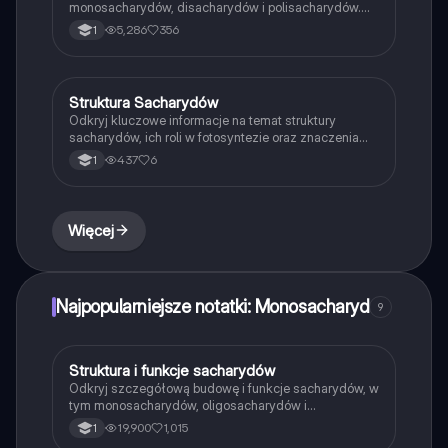
monosacharydów, disacharydów i polisacharydów.
Dowiedz się o ich rolach w organizmach,
5,286
356
1
właściwościach redukujących oraz znaczeniu w
metabolizmie. Idealne dla uczniów biologii na
poziomie rozszerzonym.
Struktura Sacharydów
Biologia
Odkryj kluczowe informacje na temat struktury
sacharydów, ich roli w fotosyntezie oraz znaczenia
dla odżywiania roślin. Materiał obejmuje
437
6
1
monosacharydy, ich grupy funkcyjne oraz różne formy
występowania. Idealne dla uczniów biologii na
poziomie rozszerzonym.
Więcej
Najpopularniejsze notatki: Monosacharyd
9
Struktura i funkcje sacharydów
Biologia
Odkryj szczegółową budowę i funkcje sacharydów, w
tym monosacharydów, oligosacharydów i
polisacharydów. Dowiedz się, jak glukoza, fruktoza,
19,900
1,015
1
laktoza i inne cukry wpływają na organizmy oraz ich