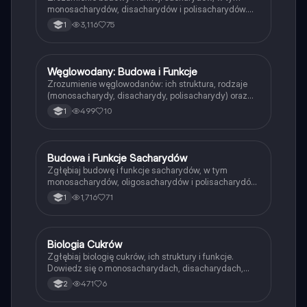
monosacharydów, disacharydów i polisacharydów.
Dowiedz się o próbie Fehlinga, właściwościach
3,116
75
1
redukujących cukrów oraz ich biologicznym
znaczeniu. Idealne dla uczniów biologii na poziomie
podstawowym.
Węglowodany: Budowa i Funkcje
Biologia
Zrozumienie węglowodanów: ich struktura, rodzaje
(monosacharydy, disacharydy, polisacharydy) oraz
znaczenie w organizmach. Notatka zawiera kluczowe
499
10
1
informacje o funkcjach energetycznych i
budulcowych węglowodanów, idealna dla uczniów
liceum.
Budowa i Funkcje Sacharydów
Biologia
Zgłębiaj budowę i funkcje sacharydów, w tym
monosacharydów, oligosacharydów i polisacharydów.
Dowiedz się o ich roli jako materiał energetyczny,
1,716
71
1
budulcowy i zapasowy. Notatka zawiera kluczowe
informacje o strukturze chemicznej, polimeryzacji oraz
właściwościach cukrów. Idealna dla studentów
biologii i chemii.
Biologia Cukrów
Biologia
Zgłębiaj biologię cukrów, ich struktury i funkcje.
Dowiedz się o monosacharydach, disacharydach,
oligosacharydach i polisacharydach, ich rolach w
471
6
2
organizmach oraz procesach takich jak fotosynteza i
oddychanie. Idealne dla studentów biologii i chemii.