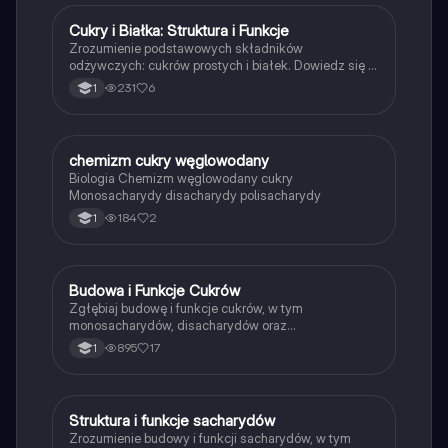
Cukry i Białka: Struktura i Funkcje
Biologia
Zrozumienie podstawowych składników
odżywczych: cukrów prostych i białek. Dowiedz się o
strukturze monosacharydów, polisacharydów oraz
231
6
1
organizacji białek, w tym roli aminokwasów i ich
funkcji w organizmach. Idealne dla uczniów 1 klasy
szkoły średniej. Typ: Podsumowanie.
chemizm cukry węglowodany
Biologia
Biologia Chemizm węglowodany cukry
Monosacharydy disacharydy polisacharydy
184
2
1
Budowa i Funkcje Cukrów
Biologia
Zgłębiaj budowę i funkcje cukrów, w tym
monosacharydów, disacharydów oraz
polisacharydów. Dowiedz się o ich roli energetycznej,
895
17
1
budulcowej i transportowej w organizmach. Idealne
dla studentów biologii i chemii. Typ: podsumowanie.
Struktura i funkcje sacharydów
Biologia
Zrozumienie budowy i funkcji sacharydów, w tym