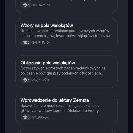
didn't w czasie Past Simple.
5,043
0
6
W
Wzory na pola wielokątów
Matematyka
Rozpoznawanie i utrwalanie podstawowych wzorów
na pola prostokątów, kwadratów, trójkątów i trapezów.
4,911
0
6
O
Obliczanie pola wielokątów
Matematyka
Rozwiązywanie prostych zadań rachunkowych na
obliczanie pól figur przy podanych długościach
boków i wysokości.
4,389
0
6
W
Wprowadzenie do lektury Zemsta
Język polski
Sprawdź znajomość czasu i miejsca akcji oraz
głównych wątków komedii Aleksandra Fredry.
5,985
0
8