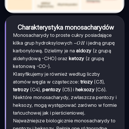
Charakterystyka monosacharydów
Monosacharydy to proste cukry posiadające
-
−
kilka grup hydroksylowych
i jedną grupę
O
H
OH
karbonylową. Dzielimy je na
aldozy
(z grupą
aldehydową -CHO) oraz
ketozy
(z grupą
ketonową -CO-).
Klasyfikujemy je również według liczby
atomów węgla w cząsteczce:
triozy
(C3),
tetrozy
(C4),
pentozy
(C5) i
heksozy
(C6).
Niektóre monosacharydy, zwłaszcza pentozy i
heksozy, mogą występować zarówno w formie
łańcuchowej jak i pierścieniowej.
Najważniejsze biologicznie monosacharydy to
pentozy i heksozy. Pełnią one różnorodne