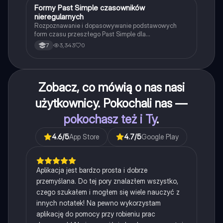
F
Formy Past Simple czasowników
Język angielski
nieregularnych
Rozpoznawanie i dopasowywanie podstawowych
form czasu przeszłego Past Simple dla
najpopularniejszych czasowników nieregularnych.
3,343
0
7
Zobacz, co mówią o nas nasi
użytkownicy. Pokochali nas —
pokochasz też i Ty
.
4.6
/5
App Store
4.7
/5
Google Play
Aplikacja jest bardzo prosta i dobrze
przemyślana. Do tej pory znalazłem wszystko,
czego szukałem i mogłem się wiele nauczyć z
innych notatek! Na pewno wykorzystam
aplikację do pomocy przy robieniu prac