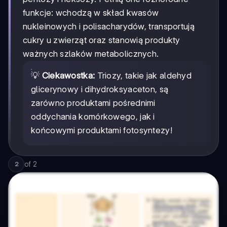
funkcje: wchodzą w skład kwasów
nukleinowych i polisacharydów, transportują
cukry u zwierząt oraz stanowią produkty
ważnych szlaków metabolicznych.
💡
Ciekawostka:
Triozy, takie jak aldehyd
glicerynowy i dihydroksyaceton, są
zarówno produktami pośrednimi
oddychania komórkowego, jak i
końcowymi produktami fotosyntezy!
of
2
2