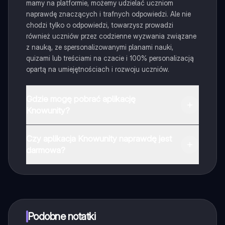
mamy na platformie, możemy udzielać uczniom
naprawdę znaczących i trafnych odpowiedzi. Ale nie
chodzi tylko o odpowiedzi, towarzysz prowadzi
również uczniów przez codzienne wyzwania związane
z nauką, ze spersonalizowanymi planami nauki,
quizami lub treściami na czacie i 100% personalizacją
opartą na umiejętnościach i rozwoju uczniów.
Gdzie mogę pobrać aplikację
Knowunity?
Aplikację możesz pobrać z Google Play i Apple Store.
Czy aplikacja Knowunity naprawdę jest
darmowa?
Tak, masz całkowicie darmowy dostęp do wszystkich
notatek w aplikacji, możesz w każdej chwili rozmawiać
z Ekspertami lub ich obserwować. Możesz użyć
punktów, aby odblokować pewne funkcje w aplikacji,
które również możesz otrzymać za darmo. Dodatkowo
Podobne notatki
oferujemy usługę Knowunity Premium, która pozwala