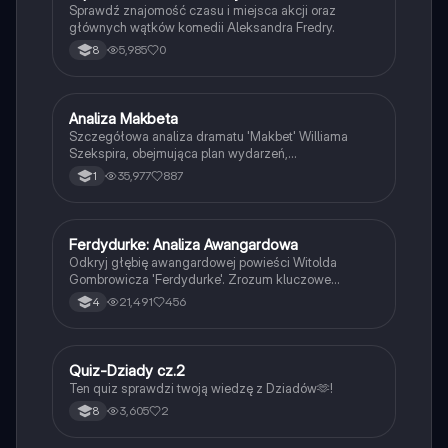
Sprawdź znajomość czasu i miejsca akcji oraz
głównych wątków komedii Aleksandra Fredry.
5,985
0
8
Analiza Makbeta
Język polski
Szczegółowa analiza dramatu 'Makbet' Williama
Szekspira, obejmująca plan wydarzeń,
charakterystykę bohaterów, kluczowe motywy oraz
35,977
887
1
kontekst historyczny. Idealne dla studentów literatury
i miłośników dramatu. Zawiera omówienie zbrodni,
władzy, ambicji oraz konsekwencji moralnych w
utworze.
Ferdydurke: Analiza Awangardowa
Język polski
Odkryj głębię awangardowej powieści Witolda
Gombrowicza 'Ferdydurke'. Zrozum kluczowe
motywy, takie jak tożsamość, niedojrzałość i rola
21,491
456
4
szkoły w kształtowaniu jednostki. Poznaj bohaterów,
ich zmagania oraz kontekst historyczny akcji. Idealne
dla studentów literatury i miłośników Gombrowicza.
Typ: streszczenie i analiza.
Q
Quiz-Dziady cz.2
Język polski
Ten quiz sprawdzi twoją wiedzę z Dziadów🫶!
3,605
2
8