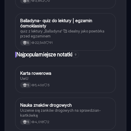
3,842
0
8
B
Balladyna- quiz do lektury | egzamin
Język polski
ósmoklasisty
quiz z lektury „Balladyna” 🥰 idealny jako powtórka
przed egzaminem
22,545
91
8
Najpopularniejsze notatki
9
K
Karta rowerowa
Technika
UwU
5,406
3
5
N
Nauka znaków drogowych
Technika
Uczenie się zanków drogowych na sprawdzian-
kartkówkę
4,018
2
5