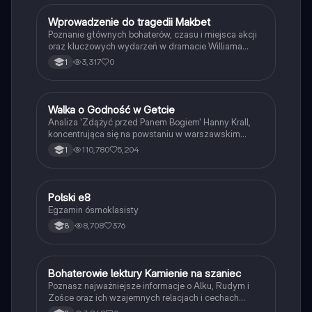
W
Wprowadzenie do tragedii Makbet
Język polski
Poznanie głównych bohaterów, czasu i miejsca akcji
oraz kluczowych wydarzeń w dramacie Williama
Szekspira.
3,317
0
1
Walka o Godność w Getcie
Język polski
Analiza 'Zdążyć przed Panem Bogiem' Hanny Krall,
koncentrująca się na powstaniu w warszawskim
getcie oraz dążeniu do godnej śmierci. Obejmuje
110,780
5,204
1
kluczowe wydarzenia, postacie oraz filozoficzne
refleksje dotyczące ludzkiej motywacji i cierpienia.
Typ: reportaż.
Polski e8
Język polski
Egzamin ósmoklasisty
8,708
376
8
B
Bohaterowie lektury Kamienie na szaniec
Język polski
Poznasz najważniejsze informacje o Alku, Rudym i
Zośce oraz ich wzajemnych relacjach i cechach
charakteru.