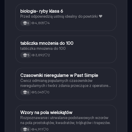
B
biologia- ryby klasa 6
Biologia
Przed odpowiedzią ustnią idealny do powtórki ❤️
4,805
4
6
T
tabliczka mnożenia do 100
Matematyka
tabliczka mnożenia do 100
3,892
2
5
C
Czasowniki nieregularne w Past Simple
Język angielski
Ćwicz odmianę popularnych czasowników
nieregularnych i twórz zdania przeczące z operatorem
didn't w czasie Past Simple.
5,045
0
6
W
Wzory na pola wielokątów
Matematyka
Rozpoznawanie i utrwalanie podstawowych wzorów
na pola prostokątów, kwadratów, trójkątów i trapezów.
4,911
0
6