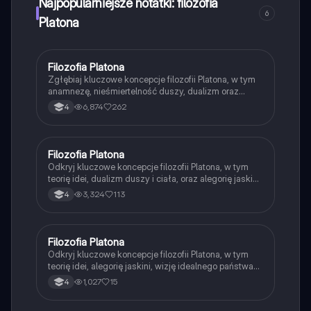
Najpopularniejsze notatki: filozofia
6
Platona
Filozofia Platona
Filozofia
Zgłębiaj kluczowe koncepcje filozofii Platona, w tym
anamnezę, nieśmiertelność duszy, dualizm oraz
miłość platoniczną. Odkryj alegorie, takie jak
6,874
262
4
skrzydlaty zaprzęg, oraz jego wizję idealnego
państwa. Materiał zawiera istotne argumenty i
kontrargumenty dotyczące jego myśli oraz wpływ na
późniejsze filozofie. Typ: podsumowanie.
Filozofia Platona
Filozofia
Odkryj kluczowe koncepcje filozofii Platona, w tym
teorię idei, dualizm duszy i ciała, oraz alegorię jaskini.
Prezentacja omawia również etykę, politykę i
3,324
113
4
epistemologię Platona, oferując wgląd w jego wizję
idealnego państwa oraz rolę poznania w ludzkim
życiu. Idealne dla studentów filozofii i
zainteresowanych myślą Platona.
Filozofia Platona
Filozofia
Odkryj kluczowe koncepcje filozofii Platona, w tym
teorię idei, alegorię jaskini, wizję idealnego państwa
oraz dualizm duszy i ciała. Ten materiał edukacyjny
1,027
15
4
pomoże zrozumieć, jak Platon definiował
rzeczywistość i wiedzę, a także jego wpływ na