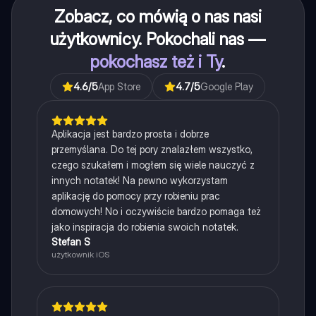
Zobacz, co mówią o nas nasi
użytkownicy. Pokochali nas —
pokochasz też i Ty
.
4.6
/5
App Store
4.7
/5
Google Play
Aplikacja jest bardzo prosta i dobrze
przemyślana. Do tej pory znalazłem wszystko,
czego szukałem i mogłem się wiele nauczyć z
innych notatek! Na pewno wykorzystam
aplikację do pomocy przy robieniu prac
domowych! No i oczywiście bardzo pomaga też
jako inspiracja do robienia swoich notatek.
Stefan S
użytkownik iOS