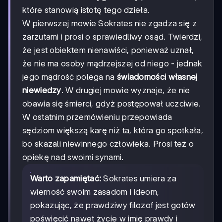
które stanowią istotę tego dzieła.
W pierwszej mowie Sokrates nie zgadza się z
zarzutami i prosi o sprawiedliwy osąd. Twierdzi,
że jest obiektem nienawiści, ponieważ uznał,
że nie ma osoby mądrzejszej od niego - jednak
jego mądrość polega na
świadomości własnej
niewiedzy
. W drugiej mowie wyznaje, że nie
obawia się śmierci, gdyż postępował uczciwie.
W ostatnim przemówieniu przepowiada
sędziom większą karę niż ta, która go spotkała,
bo skazali niewinnego człowieka. Prosi też o
opiekę nad swoimi synami.
Warto zapamiętać:
Sokrates umiera za
wierność swoim zasadom i ideom,
pokazując, że prawdziwy filozof jest gotów
poświęcić nawet życie w imię prawdy i