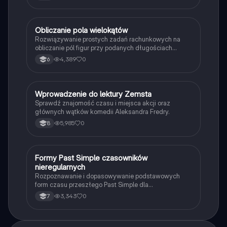
O
Obliczanie pola wielokątów
Matematyka
Rozwiązywanie prostych zadań rachunkowych na
obliczanie pól figur przy podanych długościach
boków i wysokości.
4,389
0
6
W
Wprowadzenie do lektury Zemsta
Język polski
Sprawdź znajomość czasu i miejsca akcji oraz
głównych wątków komedii Aleksandra Fredry.
5,985
0
8
F
Formy Past Simple czasowników
Język angielski
nieregularnych
Rozpoznawanie i dopasowywanie podstawowych
form czasu przeszłego Past Simple dla
najpopularniejszych czasowników nieregularnych.
3,343
0
7