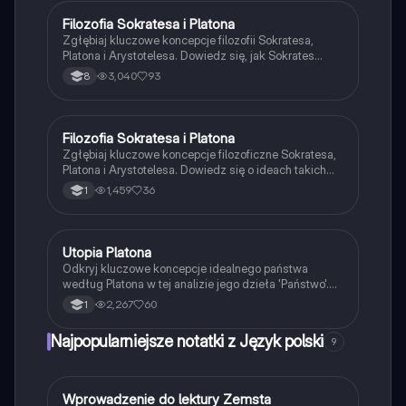
filozofię zachodnią. Idealne dla uczniów
przygotowujących się do matury.
Filozofia Sokratesa i Platona
Filozofia
Zgłębiaj kluczowe koncepcje filozofii Sokratesa,
Platona i Arystotelesa. Dowiedz się, jak Sokrates
definiował prawdziwą wiedzę, jak Platon postrzegał
3,040
93
8
świat idei oraz jak Arystoteles wprowadził naukowe
myślenie. Materiał obejmuje główne założenia,
metody filozoficzne oraz znaczenie cnoty w życiu
człowieka.
Filozofia Sokratesa i Platona
Język polski
Zgłębiaj kluczowe koncepcje filozoficzne Sokratesa,
Platona i Arystotelesa. Dowiedz się o ideach takich
jak kalokagatia, anamneza oraz alegoria jaskini.
1,459
36
1
Notatka zawiera przegląd ich wpływu na etykę,
politykę i teorię poznania. Idealna dla studentów
filozofii i historii myśli antycznej.
Utopia Platona
Język polski
Odkryj kluczowe koncepcje idealnego państwa
według Platona w tej analizie jego dzieła 'Państwo'.
Zawiera omówienie filozoficznych idei, struktury
2,267
60
1
społeczeństwa oraz alegorii jaskini, które ilustrują
różnice między światem zmysłowym a światem idei.
Najpopularniejsze notatki z Język polski
9
Idealne państwo, sprawiedliwość i rola filozofów jako
władców to główne tematy tej pracy. Typ: analiza
literacka.
W
Wprowadzenie do lektury Zemsta
Język polski