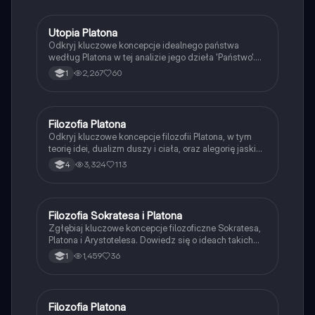
na odblokowanie większej liczby funkcji.
Utopia Platona
Język polski
Odkryj kluczowe koncepcje idealnego państwa
według Platona w tej analizie jego dzieła 'Państwo'.
Zawiera omówienie filozoficznych idei, struktury
2,267
60
1
społeczeństwa oraz alegorii jaskini, które ilustrują
różnice między światem zmysłowym a światem idei.
Idealne państwo, sprawiedliwość i rola filozofów jako
władców to główne tematy tej pracy. Typ: analiza
Filozofia Platona
Filozofia
literacka.
Odkryj kluczowe koncepcje filozofii Platona, w tym
teorię idei, dualizm duszy i ciała, oraz alegorię jaskini.
Prezentacja omawia również etykę, politykę i
3,324
113
4
epistemologię Platona, oferując wgląd w jego wizję
idealnego państwa oraz rolę poznania w ludzkim
życiu. Idealne dla studentów filozofii i
zainteresowanych myślą Platona.
Filozofia Sokratesa i Platona
Język polski
Zgłębiaj kluczowe koncepcje filozoficzne Sokratesa,
Platona i Arystotelesa. Dowiedz się o ideach takich
jak kalokagatia, anamneza oraz alegoria jaskini.
1,459
36
1
Notatka zawiera przegląd ich wpływu na etykę,
politykę i teorię poznania. Idealna dla studentów
filozofii i historii myśli antycznej.
Filozofia Platona
Filozofia