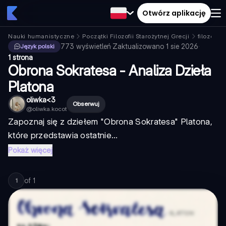
Otwórz aplikację
Nauki humanistyczne
Początki Filozofii Starożytnej Grecji
filozofia
773
wyświetleń
·
Zaktualizowano
1 sie 2026
·
Język polski
1 strona
Obrona Sokratesa - Analiza Dzieła
Platona
oliwka<3
Obserwuj
@
oliwka.kocot
Zapoznaj się z dziełem "Obrona Sokratesa" Platona,
które przedstawia ostatnie...
Pokaż więcej
of
1
1