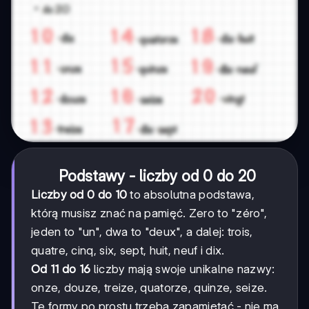
Podstawy - liczby od 0 do 20
Liczby od 0 do 10
to absolutna podstawa,
którą musisz znać na pamięć. Zero to "zéro",
jeden to "un", dwa to "deux", a dalej: trois,
quatre, cinq, six, sept, huit, neuf i dix.
Od 11 do 16
liczby mają swoje unikalne nazwy:
onze, douze, treize, quatorze, quinze, seize.
Te formy po prostu trzeba zapamiętać - nie ma