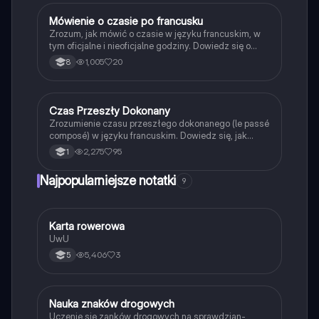
pragnących opanować francuski czas teraźniejszy.
Mówienie o czasie po francusku
Język francuski
Zrozum, jak mówić o czasie w języku francuskim, w
tym oficjalne i nieoficjalne godziny. Dowiedz się o
porach dnia oraz jak poprawnie wyrażać godziny,
1,005
20
8
takie jak 'czwarta piętnaście' czy 'dziesiąta
trzydzieści'. Idealne dla uczniów uczących się
francuskiego.
Czas Przeszły Dokonany
Język francuski
Zrozumienie czasu przeszłego dokonanego (le passé
composé) w języku francuskim. Dowiedz się, jak
używać czasowników 'être' i 'avoir', tworzyć
2,275
95
1
imiesłowy oraz stosować negację. Idealne dla
uczniów przygotowujących się do egzaminów z
Najpopularniejsze notatki
9
gramatyki francuskiej.
K
Karta rowerowa
Technika
UwU
5,406
3
5
N
Nauka znaków drogowych
Technika
Uczenie się zanków drogowych na sprawdzian-