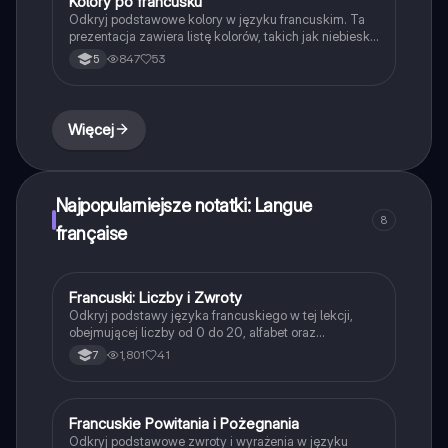
Kolory po francusku
Język francuski
Odkryj podstawowe kolory w języku francuskim. Ta
prezentacja zawiera listę kolorów, takich jak niebieski,
pomarańczowy, żółty i wiele innych, wraz z ich
847
53
5
tłumaczeniami na język polski. Idealne dla uczniów
uczących się francuskiego.
Więcej
Najpopularniejsze notatki: Langue
8
française
Francuski: Liczby i Zwroty
Język francuski
Odkryj podstawy języka francuskiego w tej lekcji,
obejmującej liczby od 0 do 20, alfabet oraz
podstawowe zwroty. Idealne dla początkujących
1,801
41
7
uczniów, którzy chcą szybko przyswoić kluczowe
elementy francuskiego słownictwa.
Francuskie Powitania i Pożegnania
Język francuski
Odkryj podstawowe zwroty i wyrażenia w języku