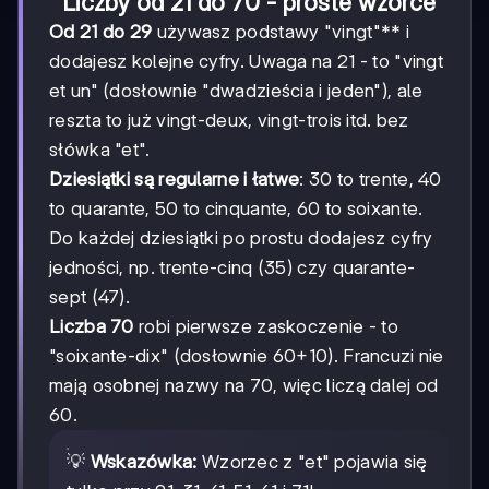
Liczby od 21 do 70 - proste wzorce
Od 21 do 29
używasz podstawy "vingt"** i
dodajesz kolejne cyfry. Uwaga na 21 - to "vingt
et un" (dosłownie "dwadzieścia i jeden"), ale
reszta to już vingt-deux, vingt-trois itd. bez
słówka "et".
Dziesiątki są regularne i łatwe
: 30 to trente, 40
to quarante, 50 to cinquante, 60 to soixante.
Do każdej dziesiątki po prostu dodajesz cyfry
jedności, np. trente-cinq (35) czy quarante-
sept (47).
Liczba 70
robi pierwsze zaskoczenie - to
"soixante-dix" (dosłownie 60+10). Francuzi nie
mają osobnej nazwy na 70, więc liczą dalej od
60.
💡
Wskazówka:
Wzorzec z "et" pojawia się