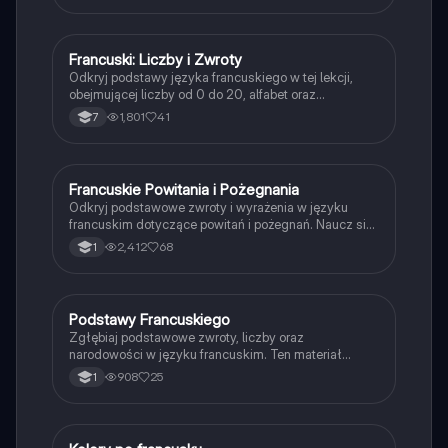
francuskiego. Typ: Podsumowanie.
Francuski: Liczby i Zwroty
Język francuski
Odkryj podstawy języka francuskiego w tej lekcji,
obejmującej liczby od 0 do 20, alfabet oraz
podstawowe zwroty. Idealne dla początkujących
1,801
41
7
uczniów, którzy chcą szybko przyswoić kluczowe
elementy francuskiego słownictwa.
Francuskie Powitania i Pożegnania
Język francuski
Odkryj podstawowe zwroty i wyrażenia w języku
francuskim dotyczące powitań i pożegnań. Naucz się,
jak się przedstawiać, pytać o samopoczucie oraz
2,412
68
1
odpowiadać na te pytania. Idealne dla
początkujących uczniów francuskiego. Typ:
prezentacja.
Podstawy Francuskiego
Język francuski
Zgłębiaj podstawowe zwroty, liczby oraz
narodowości w języku francuskim. Ten materiał
obejmuje powitania, pytania o wiek, oraz zasady
908
25
1
dotyczące rodzajów gramatycznych. Idealne dla
uczniów LO, którzy chcą szybko przyswoić kluczowe
słownictwo i zwroty. Typ: streszczenie.