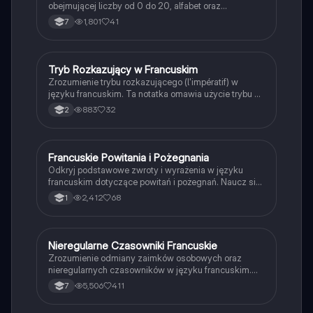
obejmującej liczby od 0 do 20, alfabet oraz
podstawowe zwroty. Idealne dla początkujących
1,801
41
7
uczniów, którzy chcą szybko przyswoić kluczowe
elementy francuskiego słownictwa.
Tryb Rozkazujący w Francuskim
Język francuski
Zrozumienie trybu rozkazującego (l'impératif) w
języku francuskim. Ta notatka omawia użycie trybu w
trzech osobach: tu, nous i vous, oraz przedstawia
883
32
2
przykłady dla różnych grup czasowników, w tym
formy przeczące. Idealna dla uczniów uczących się
gramatyki francuskiej.
Francuskie Powitania i Pożegnania
Język francuski
Odkryj podstawowe zwroty i wyrażenia w języku
francuskim dotyczące powitań i pożegnań. Naucz się,
jak się przedstawiać, pytać o samopoczucie oraz
2,412
68
1
odpowiadać na te pytania. Idealne dla
początkujących uczniów francuskiego. Typ:
prezentacja.
Nieregularne Czasowniki Francuskie
Język francuski
Zrozumienie odmiany zaimków osobowych oraz
nieregularnych czasowników w języku francuskim.
Obejmuje szczegółowe przykłady dla czasowników
5,506
411
7
'avoir', 'être', 'faire', 'aller' oraz czasowników pierwszej
grupy, takich jak 'parler'. Idealne dla uczniów