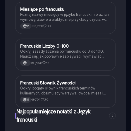
słownictwo i zwroty. Typ: streszczenie.
Miesiące po francusku
Język francuski
Poznaj nazwy miesięcy w języku francuskim oraz ich
wymowę. Zawiera praktyczne przykłady użycia, w
tym jak mówić o dacie urodzin. Idealne dla uczniów
1,220
80
8
uczących się francuskiego. Typ: podsumowanie.
Francuskie Liczby 0-100
Język francuski
Odkryj zasady liczenia po francusku od 0 do 100.
Naucz się, jak poprawnie zapisywać i wymawiać
liczby, w tym wyjątki i zasady dotyczące liczb
1,948
57
1
złożonych. Idealne dla uczniów uczących się
francuskiego. Typ: Podsumowanie.
Francuski Słownik Żywności
Język francuski
Odkryj bogaty słownik francuskich terminów
kulinarnych, obejmujący warzywa, owoce, mięsa i
potrawy. Idealne dla uczniów uczących się
794
39
5
francuskiego słownictwa związanego z jedzeniem.
Zawiera kluczowe pojęcia dotyczące francuskiej
Najpopularniejsze notatki z Język
kuchni oraz różnorodnych składników. Typ: słownik.
9
francuski