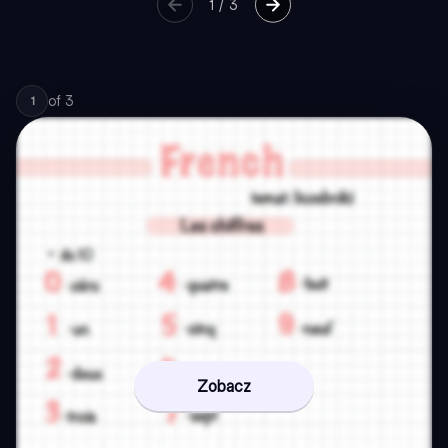
1
/
3
of
3
1
Zobacz