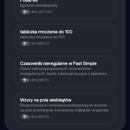
Polski e8
Egzamin ósmoklasisty
8,697
377
8
T
tabliczka mnożenia do 100
Matematyka
tabliczka mnożenia do 100
3,882
2
5
C
Czasowniki nieregularne w Past Simple
Język angielski
Ćwicz odmianę popularnych czasowników
nieregularnych i twórz zdania przeczące z operatorem
didn't w czasie Past Simple.
5,039
0
6
W
Wzory na pola wielokątów
Matematyka
Rozpoznawanie i utrwalanie podstawowych wzorów
na pola prostokątów, kwadratów, trójkątów i trapezów.
4,909
0
6