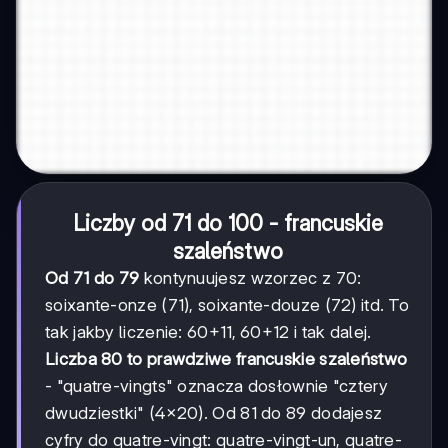
Liczby od 71 do 100 - francuskie
szaleństwo
Od 71 do 79
kontynuujesz wzorzec z 70:
soixante-onze (71), soixante-douze (72) itd. To
tak jakby liczenie: 60+11, 60+12 i tak dalej.
Liczba 80 to prawdziwe francuskie szaleństwo
- "quatre-vingts" oznacza dosłownie "cztery
dwudziestki" (4×20). Od 81 do 89 dodajesz
cyfry do quatre-vingt: quatre-vingt-un, quatre-