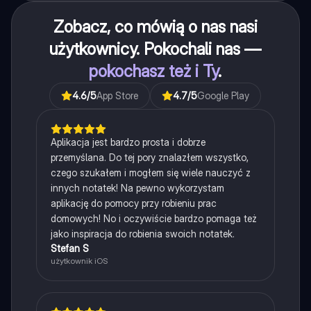
Zobacz, co mówią o nas nasi
użytkownicy. Pokochali nas —
pokochasz też i Ty
.
4.6
/5
App Store
4.7
/5
Google Play
Aplikacja jest bardzo prosta i dobrze
przemyślana. Do tej pory znalazłem wszystko,
czego szukałem i mogłem się wiele nauczyć z
innych notatek! Na pewno wykorzystam
aplikację do pomocy przy robieniu prac
domowych! No i oczywiście bardzo pomaga też
jako inspiracja do robienia swoich notatek.
Stefan S
użytkownik iOS