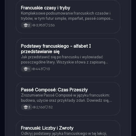
Francuskie czasy i tryby
Język francuski
Kompleksowe podsumowanie francuskich czasów i
trybów, w tym futur simple, imparfait, passé composé
oraz subjunctif. Zawiera przykłady odmiany
3,953
236
2
czasowników oraz zasady użycia. Idealne dla
uczniów pragnących zrozumieć gramatykę francuską.
Podstawy francuskiego - alfabet I
Język francuski
przedstawianie się
Jak przedstawić się po francusku i wylowiadać
possczegòlne litery. Wszyskie słowa z zapisaną
wymową.
443
13
1
Passé Composé: Czas Przeszły
Język francuski
Zrozumienie Passé Composé w języku francuskim:
budowa, użycie oraz przykłady zdań. Dowiedz się,
jak tworzyć zdania w czasie przeszłym z
2,166
32
3
czasownikami avoir i être. Idealne dla uczniów 3
klasy. Praktyczne ćwiczenia do przekształcania zdań.
Francuski: Liczby i Zwroty
Język francuski
Odkryj podstawy języka francuskiego w tej lekcji,