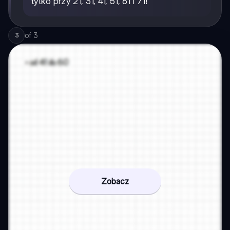
tylko przy 21, 31, 41, 51, 61 i 71!
of
3
3
Zobacz