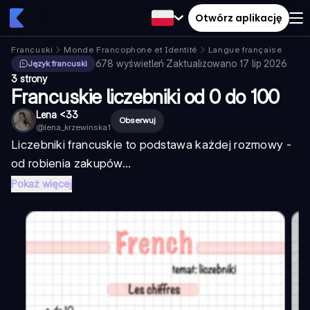
Otwórz aplikację
Francuski
Monde Francophone et Identité
Langue française
678
wyświetleń
·
Zaktualizowano
17 lip 2026
·
Język francuski
3 strony
Francuskie liczebniki od 0 do 100
Lena <33
Obserwuj
@
lena_krzewinska1
Liczebniki francuskie to podstawa każdej rozmowy -
od robienia zakupów...
Pokaż więcej