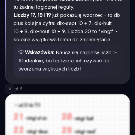
tu żadnej logicznej reguły.
Liczby 17, 18 i 19
już pokazują wzorzec - to dix
10+7
10
+
7
plus kolejna cyfra: dix-sept
, dix-huit
10+8
10
+
8
10+9
10
+
9
, dix-neuf
. Liczba 20 to "vingt" -
kolejna wyjątkowa forma do zapamiętania.
💡
Wskazówka:
Naucz się najpierw liczb 1-
10 idealnie, bo będziesz ich używać do
tworzenia większych liczb!
of
3
2