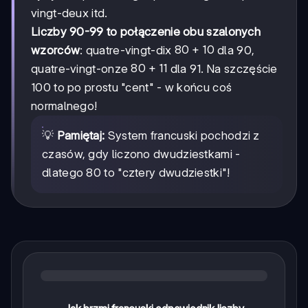
vingt-deux itd.
Liczby 90-99 to połączenie obu szalonych
80+10
80
+
10
wzorców
: quatre-vingt-dix
dla 90,
80+11
80
+
11
quatre-vingt-onze
dla 91. Na szczęście
100 to po prostu "cent" - w końcu coś
normalnego!
💡
Pamiętaj:
System francuski pochodzi z
czasów, gdy liczono dwudziestkami -
dlatego 80 to "cztery dwudziestki"!