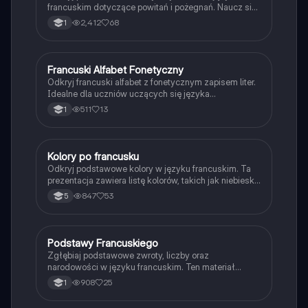
francuskim dotyczące powitań i pożegnań. Naucz się,
jak się przedstawiać, pytać o samopoczucie oraz
2,412
68
1
odpowiadać na te pytania. Idealne dla
początkujących uczniów francuskiego. Typ:
prezentacja.
Francuski Alfabet Fonetyczny
Język francuski
Odkryj francuski alfabet z fonetycznym zapisem liter.
Idealne dla uczniów uczących się języka
francuskiego. Zawiera szczegółowy opis każdej litery
511
13
1
oraz jej wymowy.
Kolory po francusku
Język francuski
Odkryj podstawowe kolory w języku francuskim. Ta
prezentacja zawiera listę kolorów, takich jak niebieski,
pomarańczowy, żółty i wiele innych, wraz z ich
847
53
5
tłumaczeniami na język polski. Idealne dla uczniów
uczących się francuskiego.
Podstawy Francuskiego
Język francuski
Zgłębiaj podstawowe zwroty, liczby oraz
narodowości w języku francuskim. Ten materiał
obejmuje powitania, pytania o wiek, oraz zasady
908
25
1
dotyczące rodzajów gramatycznych. Idealne dla
uczniów LO, którzy chcą szybko przyswoić kluczowe