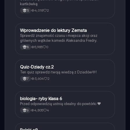
kartkówkę
4,018
2
5
W
Wprowadzenie do lektury Zemsta
Język polski
Sprawdź znajomość czasu i miejsca akcji oraz
głównych wątków komedii Aleksandra Fredry.
5,985
0
8
Q
Quiz-Dziady cz.2
Język polski
Ten quiz sprawdzi twoją wiedzę z Dziadów🫶!
3,604
2
7
B
biologia- ryby klasa 6
Biologia
Przed odpowiedzią ustnią idealny do powtórki ❤️
4,805
4
6
Język polski